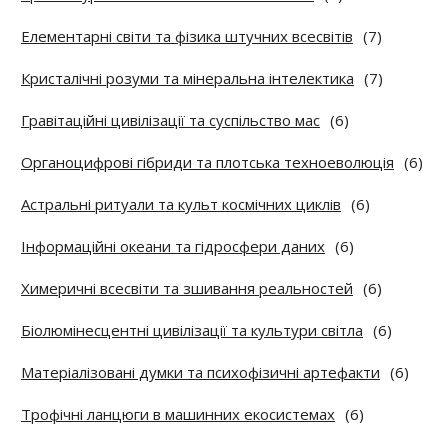
Елементарні світи та фізика штучних всесвітів
(7)
Кристалічні розуми та мінеральна інтелектика
(7)
Гравітаційні цивілізації та суспільство мас
(6)
Органоцифрові гібриди та плотська техноеволюція
(6)
Астральні ритуали та культ космічних циклів
(6)
Інформаційні океани та гідросфери даних
(6)
Химеричні всесвіти та зшивання реальностей
(6)
Біолюмінесцентні цивілізації та культури світла
(6)
Матеріалізовані думки та психофізичні артефакти
(6)
Трофічні ланцюги в машинних екосистемах
(6)