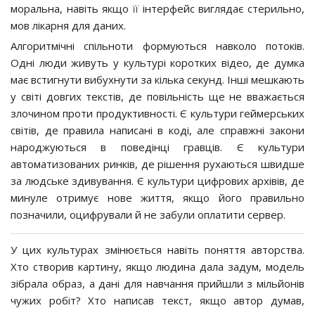
моральна, навіть якщо її інтерфейс виглядає стерильно,
мов лікарня для даних.
Алгоритмічні спільноти формуються навколо потоків.
Одні люди живуть у культурі коротких відео, де думка
має встигнути вибухнути за кілька секунд. Інші мешкають
у світі довгих текстів, де повільність ще не вважається
злочином проти продуктивності. Є культури геймерських
світів, де правила написані в коді, але справжні закони
народжуються в поведінці гравців. Є культури
автоматизованих ринків, де рішення рухаються швидше
за людське здивування. Є культури цифрових архівів, де
минуле отримує нове життя, якщо його правильно
позначили, оцифрували й не забули оплатити сервер.
У цих культурах змінюється навіть поняття авторства.
Хто створив картину, якщо людина дала задум, модель
зібрала образ, а дані для навчання прийшли з мільйонів
чужих робіт? Хто написав текст, якщо автор думав,