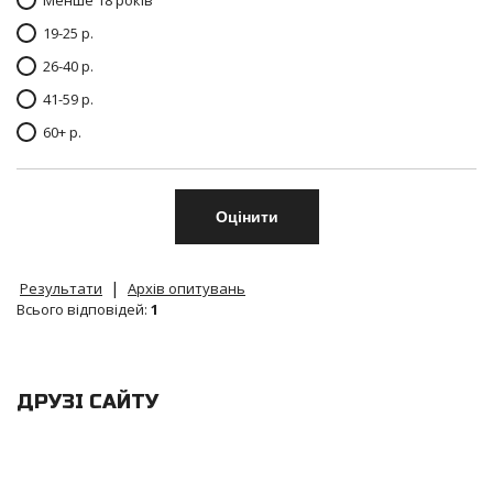
Менше 18 років
19-25 р.
26-40 р.
41-59 р.
60+ р.
|
Результати
Архів опитувань
Всього відповідей:
1
ДРУЗІ САЙТУ