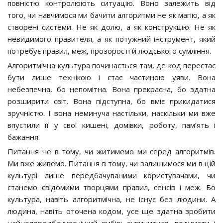
повністю контролюють ситуацію. Воно залежить від
того, чи навчимося ми бачити алгоритми не як магію, а як
створені системи. Не як долю, а як конструкцію. Не як
невидимого правителя, а як потужний інструмент, який
потребує правил, меж, прозорості й людського сумління.
Алгоритмічна культура починається там, де код перестає
бути лише технікою і стає частиною уяви. Вона
небезпечна, бо непомітна. Вона прекрасна, бо здатна
розширити світ. Вона підступна, бо вміє прикидатися
зручністю. І вона неминуча настільки, наскільки ми вже
впустили її у свої кишені, домівки, роботу, пам’ять і
бажання.
Питання не в тому, чи житимемо ми серед алгоритмів.
Ми вже живемо. Питання в тому, чи залишимося ми в цій
культурі лише передбачуваними користувачами, чи
станемо свідомими творцями правил, сенсів і меж. Бо
культура, навіть алгоритмічна, не існує без людини. А
людина, навіть оточена кодом, усе ще здатна зробити