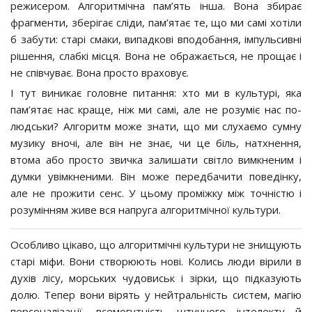
режисером. Алгоритмічна пам’ять інша. Вона збирає
фрагменти, зберігає сліди, пам’ятає те, що ми самі хотіли
б забути: старі смаки, випадкові вподобання, імпульсивні
рішення, слабкі місця. Вона не ображається, не прощає і
не співчуває. Вона просто враховує.
І тут виникає головне питання: хто ми в культурі, яка
пам’ятає нас краще, ніж ми самі, але не розуміє нас по-
людськи? Алгоритм може знати, що ми слухаємо сумну
музику вночі, але він не знає, чи це біль, натхнення,
втома або просто звичка залишати світло вимкненим і
думки увімкненими. Він може передбачити поведінку,
але не прожити сенс. У цьому проміжку між точністю і
розумінням живе вся напруга алгоритмічної культури.
Особливо цікаво, що алгоритмічні культури не знищують
старі міфи. Вони створюють нові. Колись люди вірили в
духів лісу, морських чудовиськ і зірки, що підказують
долю. Тепер вони вірять у нейтральність систем, магію
персоналізації, всемогутність штучного інтелекту й