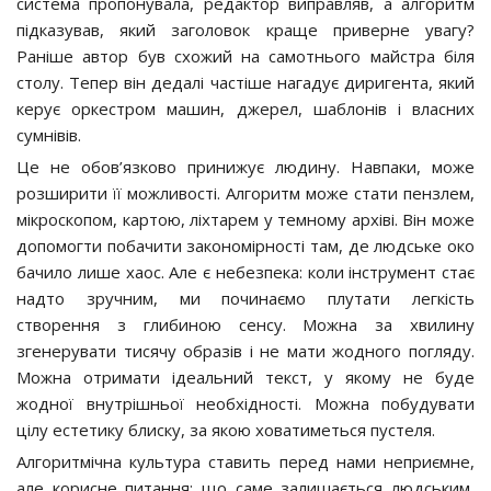
система пропонувала, редактор виправляв, а алгоритм
підказував, який заголовок краще приверне увагу?
Раніше автор був схожий на самотнього майстра біля
столу. Тепер він дедалі частіше нагадує диригента, який
керує оркестром машин, джерел, шаблонів і власних
сумнівів.
Це не обов’язково принижує людину. Навпаки, може
розширити її можливості. Алгоритм може стати пензлем,
мікроскопом, картою, ліхтарем у темному архіві. Він може
допомогти побачити закономірності там, де людське око
бачило лише хаос. Але є небезпека: коли інструмент стає
надто зручним, ми починаємо плутати легкість
створення з глибиною сенсу. Можна за хвилину
згенерувати тисячу образів і не мати жодного погляду.
Можна отримати ідеальний текст, у якому не буде
жодної внутрішньої необхідності. Можна побудувати
цілу естетику блиску, за якою ховатиметься пустеля.
Алгоритмічна культура ставить перед нами неприємне,
але корисне питання: що саме залишається людським,