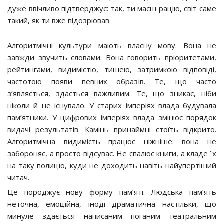
дуже ввічливо підтверджує: так, ти маєш рацію, світ саме
такий, як ти вже підозрював.
Алгоритмічні культури мають власну мову. Вона не
завжди звучить словами. Вона говорить пріоритетами,
рейтингами, видимістю, тишею, затримкою відповіді,
частотою появи певних образів. Те, що часто
з’являється, здається важливим. Те, що зникає, ніби
ніколи й не існувало. У старих імперіях влада будувала
пам’ятники. У цифрових імперіях влада змінює порядок
видачі результатів. Камінь принаймні стоїть відкрито.
Алгоритмічна видимість працює ніжніше: вона не
забороняє, а просто відсуває. Не спалює книги, а кладе їх
на таку полицю, куди не доходить навіть найупертіший
читач.
Це породжує нову форму пам’яті. Людська пам’ять
неточна, емоційна, іноді драматична настільки, що
минуле здається написаним поганим театральним