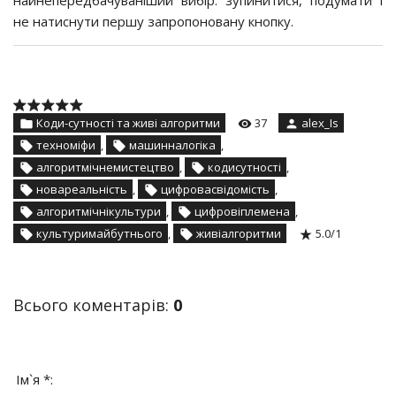
найнепередбачуваніший вибір: зупинитися, подумати і
не натиснути першу запропоновану кнопку.
Коди-сутності та живі алгоритми
37
alex_Is
техноміфи
,
машинналогіка
,
алгоритмічнемистецтво
,
кодисутності
,
новареальність
,
цифровасвідомість
,
алгоритмічнікультури
,
цифровіплемена
,
культуримайбутнього
,
живіалгоритми
5.0
/
1
Всього коментарів
:
0
Ім`я *: