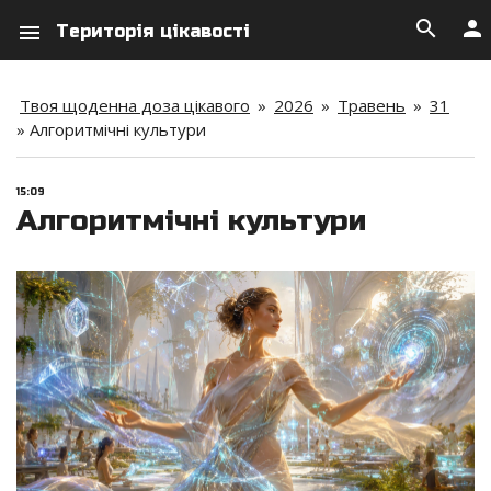
search
person
menu
Територія цікавості
Твоя щоденна доза цікавого
»
2026
»
Травень
»
31
»
Алгоритмічні культури
15:09
Алгоритмічні культури