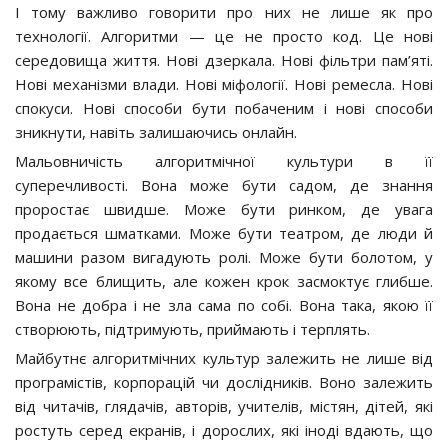
І тому важливо говорити про них не лише як про
технології. Алгоритми — це не просто код. Це нові
середовища життя. Нові дзеркала. Нові фільтри пам’яті.
Нові механізми влади. Нові міфології. Нові ремесла. Нові
спокуси. Нові способи бути побаченим і нові способи
зникнути, навіть залишаючись онлайн.
Мальовничість алгоритмічної культури в її
суперечливості. Вона може бути садом, де знання
проростає швидше. Може бути ринком, де увага
продається шматками. Може бути театром, де люди й
машини разом вигадують ролі. Може бути болотом, у
якому все блищить, але кожен крок засмоктує глибше.
Вона не добра і не зла сама по собі. Вона така, якою її
створюють, підтримують, приймають і терплять.
Майбутнє алгоритмічних культур залежить не лише від
програмістів, корпорацій чи дослідників. Воно залежить
від читачів, глядачів, авторів, учителів, містян, дітей, які
ростуть серед екранів, і дорослих, які іноді вдають, що