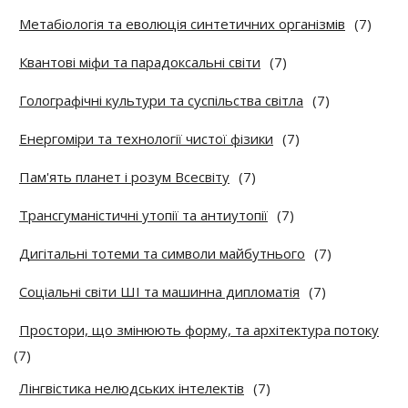
Метабіологія та еволюція синтетичних організмів
(7)
Квантові міфи та парадоксальні світи
(7)
Голографічні культури та суспільства світла
(7)
Енергоміри та технології чистої фізики
(7)
Пам'ять планет і розум Всесвіту
(7)
Трансгуманістичні утопії та антиутопії
(7)
Дигітальні тотеми та символи майбутнього
(7)
Соціальні світи ШІ та машинна дипломатія
(7)
Простори, що змінюють форму, та архітектура потоку
(7)
Лінгвістика нелюдських інтелектів
(7)