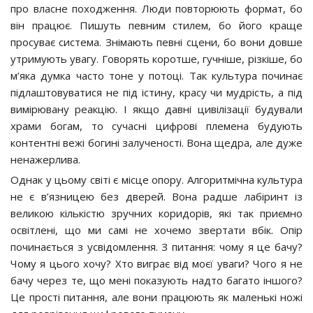
про власне походження. Люди повторюють формат, бо
він працює. Пишуть певним стилем, бо його краще
просуває система. Знімають певні сцени, бо вони довше
утримують увагу. Говорять коротше, гучніше, різкіше, бо
м’яка думка часто тоне у потоці. Так культура починає
підлаштовуватися не під істину, красу чи мудрість, а під
вимірювану реакцію. І якщо давні цивілізації будували
храми богам, то сучасні цифрові племена будують
контентні вежі богині залученості. Вона щедра, але дуже
ненажерлива.
Однак у цьому світі є місце опору. Алгоритмічна культура
не є в’язницею без дверей. Вона радше лабіринт із
великою кількістю зручних коридорів, які так приємно
освітлені, що ми самі не хочемо звертати вбік. Опір
починається з усвідомлення. З питання: чому я це бачу?
Чому я цього хочу? Хто виграє від моєї уваги? Чого я не
бачу через те, що мені показують надто багато іншого?
Це прості питання, але вони працюють як маленькі ножі