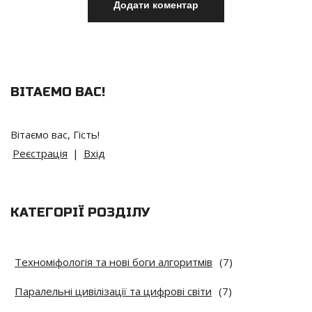
ВІТАЄМО ВАС
!
Вітаємо вас
,
Гість
!
Реєстрація
|
Вхід
КАТЕГОРІЇ РОЗДІЛУ
Техноміфологія та нові боги алгоритмів
(7)
Паралельні цивілізації та цифрові світи
(7)