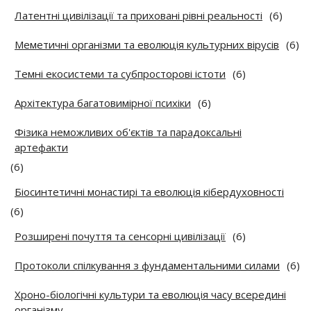
Латентні цивілізації та приховані рівні реальності
(6)
Меметичні організми та еволюція культурних вірусів
(6)
Темні екосистеми та субпросторові істоти
(6)
Архітектура багатовимірної психіки
(6)
Фізика неможливих об'єктів та парадоксальні
артефакти
(6)
Біосинтетичні монастирі та еволюція кібердуховності
(6)
Розширені почуття та сенсорні цивілізації
(6)
Протоколи спілкування з фундаментальними силами
(6)
Хроно-біологічні культури та еволюція часу всередині
організму