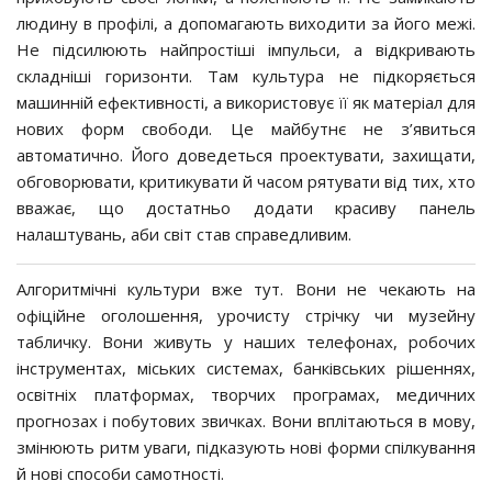
людину в профілі, а допомагають виходити за його межі.
Не підсилюють найпростіші імпульси, а відкривають
складніші горизонти. Там культура не підкоряється
машинній ефективності, а використовує її як матеріал для
нових форм свободи. Це майбутнє не з’явиться
автоматично. Його доведеться проектувати, захищати,
обговорювати, критикувати й часом рятувати від тих, хто
вважає, що достатньо додати красиву панель
налаштувань, аби світ став справедливим.
Алгоритмічні культури вже тут. Вони не чекають на
офіційне оголошення, урочисту стрічку чи музейну
табличку. Вони живуть у наших телефонах, робочих
інструментах, міських системах, банківських рішеннях,
освітніх платформах, творчих програмах, медичних
прогнозах і побутових звичках. Вони вплітаються в мову,
змінюють ритм уваги, підказують нові форми спілкування
й нові способи самотності.