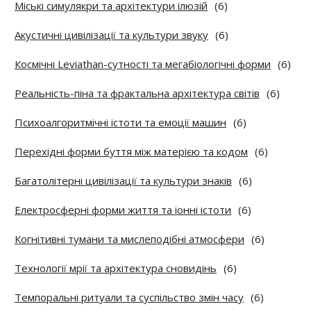
Міські симулякри та архітектури ілюзій
(6)
Акустичні цивілізації та культури звуку
(6)
Космічні Leviathan-сутності та мегабіологічні форми
(6)
Реальність-піна та фрактальна архітектура світів
(6)
Психоалгоритмічні істоти та емоції машин
(6)
Перехідні форми буття між матерією та кодом
(6)
Багатолітерні цивілізації та культури знаків
(6)
Електросферні форми життя та іонні істоти
(6)
Когнітивні тумани та мислеподібні атмосфери
(6)
Технології мрії та архітектура сновидінь
(6)
Темпоральні ритуали та суспільство змін часу
(6)