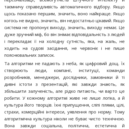
таємничу справедливість автоматичного відбору. Якщо
щось показано першим, значить, воно найкраще. Якщо
когось не видно, значить, він недостатньо цікавий. Якщо
система не пропонує виходу, значить, виходу немає. Це
дуже зручний міф, бо він знімає відповідальність з людей
і перекладає її на холодну сутність, яка, на жаль, не
ходить на судові засідання, не червоніє і не пише
пояснювальних записок.
Та алгоритми не падають з неба, як цифровий дощ. Їх
створюють люди, компанії, інституції, команди
розробників, менеджери, дослідники, замовники й ті
дивні істоти з презентацій, які завжди знають, як
збільшити залученість, але рідко питають, чи варто це
робити. У кожному алгоритмі живе не лише логіка, а й
культура його творців. Їхні припущення, сліпі плями, цілі,
страхи, комерційні інтереси, уявлення про норму. Тому
алгоритмічна культура ніколи не буває чисто технічною.
Вона завжди соціальна, політична, естетична й