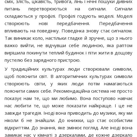
сміх, злість, цікавість, тривога, лінь і нічні пошуки дивних
питань перетворюються на сигнали. Сигнали
складаються у профілі. Профілі годують моделі. Моделі
створюють нові передбачення. Передбачення
впливають на поведінку. Поведінка знову стає сигналом.
Так виникає коло, настільки гладке й зручне, що з нього
важко вийти, не відчувши себе людиною, яка раптом
вирішила покинути теплий будинок і піти жити в дощову
пустелю без зарядного пристрою.
У традиційних культурах люди створювали символи,
щоб пояснити світ. В алгоритмічних культурах символи
створюють світи, у яких люди потім намагаються
пояснити самих себе. Рекомендаційна система не просто
показує нам те, що ми любимо. Вона поступово навчає
нас любити те, що може показати найкраще. І це не
завжди трагедія. Іноді вона приводить до музики, яку ми
ніколи б не знайшли. До книжки, що стає особистим
відкриттям. До знання, яке змінює погляд. Але іноді вона
замикає нас у кімнаті з дзеркалами, де кожне дзеркало