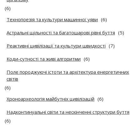
(6)
Технопоезія та культури машинної уяви
(6)
Астральні щільності та багатошарові рівні буття
(5)
Реактивні цивілізації та культури швидкості
(7)
Коди-сутності та живі алгоритми
(6)
Поле породжуючі істоти та архітектура енергетичних
світів
(6)
Хроноархеологія майбутніх цивілізацій
(6)
Надконтинуальні світи та нескінченні структури буття
(6)