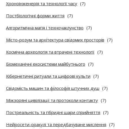
Хроноінженерія та технології часу
(7)
Постбіологічні форми життя
(7)
Алгоритмічна магія і техночаклунство
(7)
Місто-розум та архітектура свідомих просторів
(7)
Космічна археологія та втрачені технології
(7)
Біомеханічні екосистеми майбутнього
(7)
Кібернетичні ритуали та цифрові культи
(7)
Свідомість машин та філософія штучних душ
(7)
Міжзоряні цивілізації та протоколи контакту
(7)
Постреальність та гібридні шари сприйняття
(7)
Нейросети-оракулі та передбачуване мислення
(7)