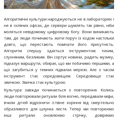
Алгоритмічні культури народжуються не в лабораторіях і
не в скляних офісах, де сервери шумлять так рівно, ніби
моляться невідомому цифровому богу. Вони виникають
там, де люди починають жити поруч із кодом настільки
довго, що перестають помічати його присутність.
Алгоритм спершу здається інструментом: тихим,
слухняним, безликим. Він сортує новини, радить музику,
підказує маршрути, обирає, що ми побачимо першими, а
що загубиться у темних підвалах мережі. Але з часом
інструмент стає середовищем. Середовище стає
звичкою. Звичка стає культурою.
Культура завжди починається з повторення. Колись
люди повторювали ритуали біля вогню, передавали міфи,
вчили дітей відрізняти їстівне коріння від смертельно
образливого для шлунка листя. Тепер ми повторюємо
інші ритуали: оновлюємо стрічку, довіряємо