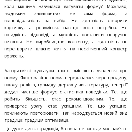
коли машина навчилася імітувати форму? Можливо,
людським залишається не сама форма, а
відповідальність за вибір. Не здатність створити
картинку, а розуміння, навіщо вона потрібна. Не
швидкість відповіді, а мужність поставити незручне
питання. Не виробництво контенту, а здатність не
перетворити власне життя на нескінченний конвеєр
вражень.
Алгоритмічні культури також змінюють уявлення про
норму. Якщо раніше норма передавалася через родину,
школу, релігію, громаду, державу чи літературу, тепер її
дедалі частіше формує статистика поведінки. Те, що
робить більшість, стає рекомендованим. Те, що
привертає увагу, стає успішним. Те, що успішне,
починають повторювати. Так народжується новий вид
традиції: традиція оптимізації.
Це дуже дивна традиція, бо вона не завжди має пам’ять