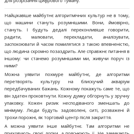
для розрізання цифрового туману.
Найцікавіше майбутнє алгоритмічних культур не в тому,
що машини стануть розумнішими. Вони, ймовірно,
стануть. І будуть дедалі переконливіше говорити,
радити, малювати, перекладати, аналізувати,
заспокоювати й часом помилятися з такою впевненістю,
що людина скромно позаздрить. Але справжнє питання в
іншому: чи станемо розумнішими ми, живучи поруч із
ними?
Можна уявити похмуре майбутнє, де алгоритми
перетворять культуру на блискучий акваріум
передбачуваних бажань. Кожному покажуть саме те, що
він здатен проковтнути. Кожну думку обгорнуть у зручну
упаковку. Кожен ризик несподіваного зменшать до
мінімуму. Люди будуть задоволені, ситі, розважені й
трохи порожні, як торговий центр після закриття.
А можна уявити інше майбутнє. Там алгоритми не
приховують своєї логіки, а пояснюють її. Не замикають