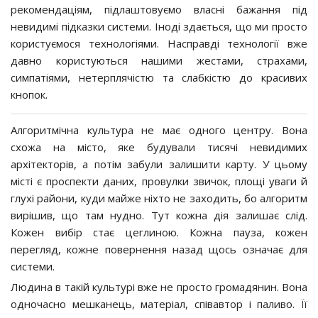
рекомендаціям, підлаштовуємо власні бажання під
невидимі підказки системи. Іноді здається, що ми просто
користуємося технологіями. Насправді технології вже
давно користуються нашими жестами, страхами,
симпатіями, нетерплячістю та слабкістю до красивих
кнопок.
Алгоритмічна культура не має одного центру. Вона
схожа на місто, яке будували тисячі невидимих
архітекторів, а потім забули залишити карту. У цьому
місті є проспекти даних, провулки звичок, площі уваги й
глухі райони, куди майже ніхто не заходить, бо алгоритм
вирішив, що там нудно. Тут кожна дія залишає слід.
Кожен вибір стає цеглиною. Кожна пауза, кожен
перегляд, кожне повернення назад щось означає для
системи.
Людина в такій культурі вже не просто громадянин. Вона
одночасно мешканець, матеріал, співавтор і паливо. Її