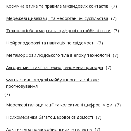
Космічна етика та правила міжвидових контактів
(7)
Мережеві цивілізації та неоорганічні суспільства
(7)
Технології безсмертя та цифрові потойбічні світи
(7)
Нейроподорожі та навігація по свідомості
(7)
Метаморфози людського тіла в епоху технологій
(7)
Алгоритми-стихії та технофеномени природи
(7)
Фантастичні моделі майбутнього та світове
прогнозування
(7)
Мережеві галюцинації та колективні цифрові міфи
(7)
Психомеханіка багатошарової свідомості
(7)
Архітектура позаособистісних інтелектів
(7)