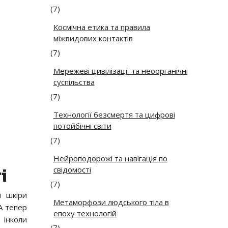
(7)
Космічна етика та правила
міжвидових контактів
(7)
Мережеві цивілізації та неоорганічні
суспільства
(7)
Технології безсмертя та цифрові
потойбічні світи
(7)
Нейроподорожі та навігація по
свідомості
і
(7)
я шкіри
Метаморфози людського тіла в
А тепер
епоху технологій
 інколи
(7)