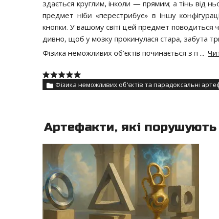
здається круглим, інколи — прямим; а тінь від н
предмет ніби «перестрибує» в іншу конфігурац
кнопки. У вашому світі цей предмет поводиться 
дивно, щоб у мозку прокинулася стара, забута тр
Фізика неможливих об’єктів починається з п
...
Чит
Фізика неможливих об'єктів та парадоксальні арте
Артефакти, які порушують