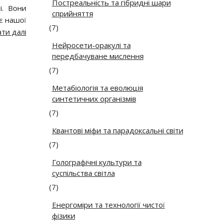
Постреальність та гібридні шари
і. Вони
сприйняття
є нашої
(7)
ти далі
Нейросети-оракулі та
передбачуване мислення
(7)
Метабіологія та еволюція
синтетичних організмів
(7)
Квантові міфи та парадоксальні світи
(7)
Голографічні культури та
суспільства світла
(7)
Енергоміри та технології чистої
фізики