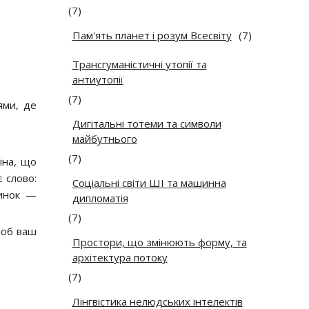
(7)
Пам'ять планет і розум Всесвіту
(7)
Трансгуманістичні утопії та
антиутопії
(7)
ями, де
Дигітальні тотеми та символи
майбутнього
(7)
тіна, що
 слово:
Соціальні світи ШІ та машинна
динок —
дипломатія
(7)
щоб ваш
Простори, що змінюють форму, та
архітектура потоку
(7)
Лінгвістика нелюдських інтелектів