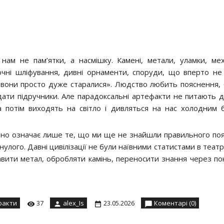
 нам не пам’ятки, а насмішку. Камені, метали, уламки, мех
очні шліфування, дивні орнаменти, споруди, що вперто не
, вони просто дуже старалися». Людство любить пояснення,
ядати підручники. Але парадоксальні артефакти не питають д
а потім виходять на світло і дивляться на нас холодним 
воно означає лише те, що ми ще не знайшли правильного по
ого. Давні цивілізації не були наївними статистами в театрі 
лавити метал, обробляти камінь, переносити знання через пок
факти
37
alex_Is
23.05.2026
Коментарі (0)