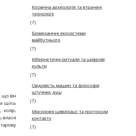
Космічна археологія та втрачені
технології
(7)
Біомеханічні екосистеми
майбутнього
(7)
Кібернетичні ритуали та цифрові
культи
(7)
Свідомість машин та філософія
штучних душ
, що він
(7)
на щось
 колір,
Міжзоряні цивілізації та протоколи
ь власні
контакту
старому
(7)