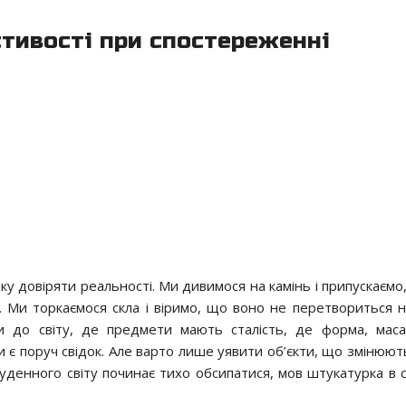
стивості при спостереженні
чку довіряти реальності. Ми дивимося на камінь і припускаємо
. Ми торкаємося скла і віримо, що воно не перетвориться 
и до світу, де предмети мають сталість, де форма, маса,
и є поруч свідок. Але варто лише уявити об’єкти, що змінюют
буденного світу починає тихо обсипатися, мов штукатурка в 