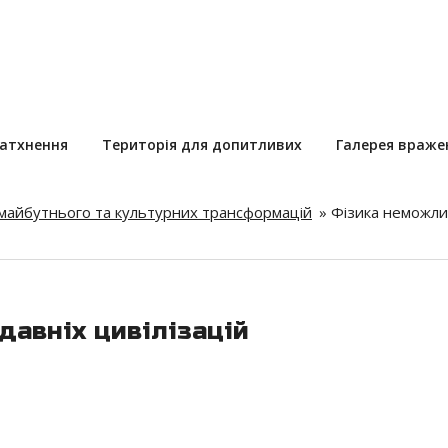
натхнення
Територія для допитливих
Галерея враже
 майбутнього та культурних трансформацій
»
Фізика неможли
давніх цивілізацій