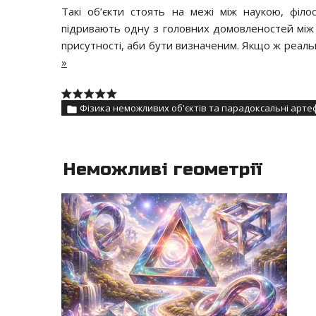
Такі об’єкти стоять на межі між наукою, філ
підривають одну з головних домовленостей між л
присутності, аби бути визначеним. Якщо ж реаль
»
Фізика неможливих об'єктів та парадоксальні арте
Неможливі геометрії