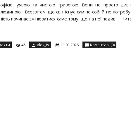
ософією, уявою та чистою тривогою. Вони не просто дивн
юдиною і Всесвітом: що світ існує сам по собі й не потребу
ність починає змінюватися саме тому, що на неї подив
...
Чита
факти
46
alex_Is
11.03.2026
Коментарі (0)