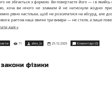
ього не збігається з формою. Ви повертаєте його — і в якийс
ію, хоча ви нічого не зламали й не натиснули жодної при
чемно рівно настільки, щоб не розсипатися на абсурд, але до
ивога: раптом наші звичні три виміри — не стеля, а лише пове
ати далі »
факти
71
alex_Is
25.12.2025
Коментарі (0)
 закони фізики