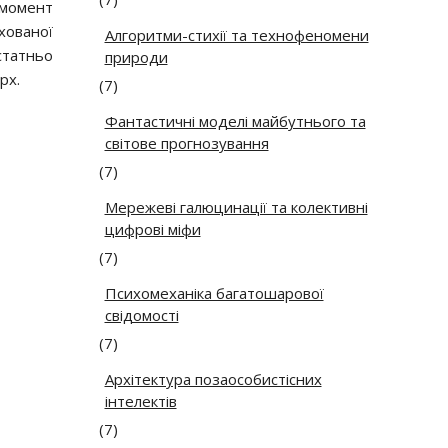
ь момент
хованої
Алгоритми-стихії та технофеномени
статньо
природи
рх.
(7)
Фантастичні моделі майбутнього та
світове прогнозування
(7)
Мережеві галюцинації та колективні
цифрові міфи
(7)
Психомеханіка багатошарової
свідомості
(7)
Архітектура позаособистісних
інтелектів
(7)