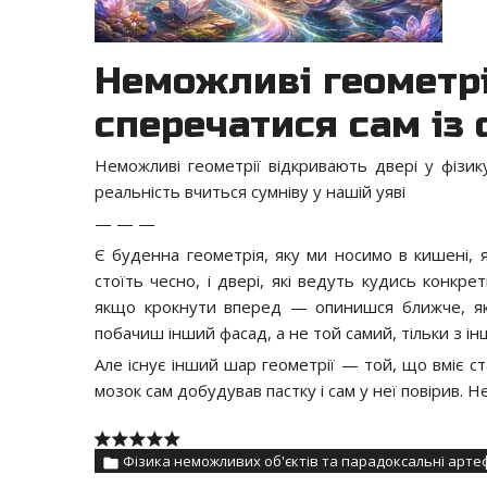
Неможливі геометрі
сперечатися сам із
Неможливі геометрії відкривають двері у фізик
реальність вчиться сумніву у нашій уяві
— — —
Є буденна геометрія, яку ми носимо в кишені, як 
стоїть чесно, і двері, які ведуть кудись конкр
якщо крокнути вперед — опинишся ближче, я
побачиш інший фасад, а не той самий, тільки з ін
Але існує інший шар геометрії — той, що вміє ст
мозок сам добудував пастку і сам у неї повірив. 
Фізика неможливих об'єктів та парадоксальні арте