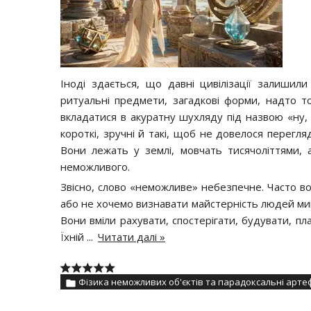
Іноді здається, що давні цивілізації залишили
ритуальні предмети, загадкові форми, надто т
вкладатися в акуратну шухляду під назвою «ну
короткі, зручні й такі, щоб не довелося перегл
Вони лежать у землі, мовчать тисячоліттями, 
неможливого.
Звісно, слово «неможливе» небезпечне. Часто 
або не хочемо визнавати майстерність людей минул
Вони вміли рахувати, спостерігати, будувати, п
Їхній
...
Читати далі »
Фізика неможливих об'єктів та парадоксальні арте