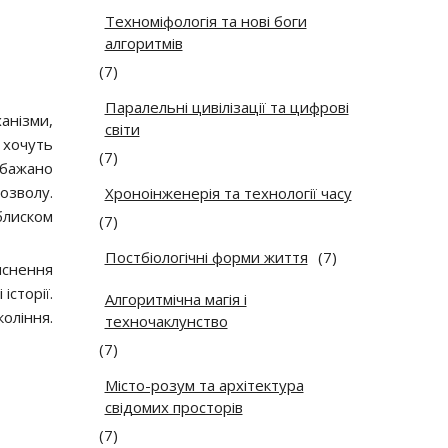
Техноміфологія та нові боги
алгоритмів
(7)
Паралельні цивілізації та цифрові
анізми,
світи
 хочуть
(7)
 бажано
озволу.
Хроноінженерія та технології часу
блиском
(7)
Постбіологічні форми життя
(7)
яснення
історії.
Алгоритмічна магія і
оління.
техночаклунство
(7)
Місто-розум та архітектура
свідомих просторів
(7)