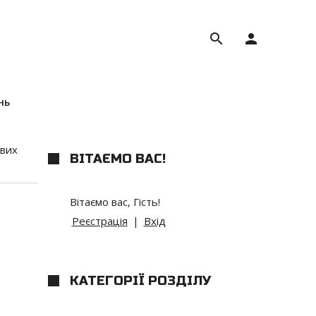
search
person
нь
вих
ВІТАЄМО ВАС
!
Вітаємо вас
,
Гість
!
Реєстрація
|
Вхід
КАТЕГОРІЇ РОЗДІЛУ