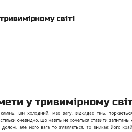
тривимірному світі
мети у тривимірному світ
амінь. Він холодний, має вагу, відкидає тінь, торкаєтьс
тільки очевидно, що навіть не хочеться ставити запитань. 
олоні, але його вага то з’являється, то зникає; його край