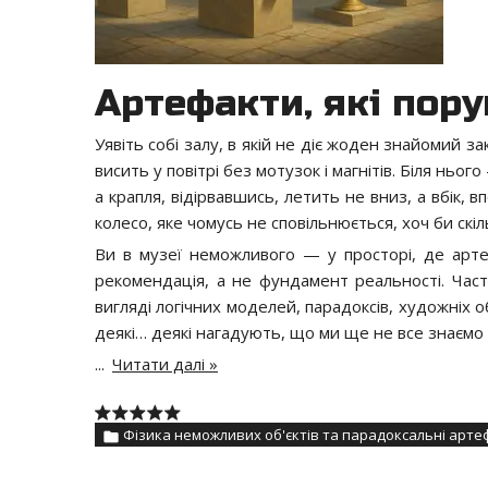
Артефакти, які пор
Уявіть собі залу, в якій не діє жоден знайомий з
висить у повітрі без мотузок і магнітів. Біля ньо
а крапля, відірвавшись, летить не вниз, а вбік, 
колесо, яке чомусь не сповільнюється, хоч би скіл
Ви в музеї неможливого — у просторі, де арте
рекомендація, а не фундамент реальності. Части
вигляді логічних моделей, парадоксів, художніх о
деякі… деякі нагадують, що ми ще не все знаємо 
...
Читати далі »
Фізика неможливих об'єктів та парадоксальні арте