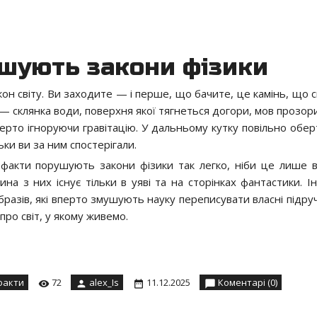
ушують закони фізики
акон світу. Ви заходите — і перше, що бачите, це камінь, що 
го — склянка води, поверхня якої тягнеться догори, мов прозор
вперто ігноруючи гравітацію. У дальньому кутку повільно обе
ьки ви за ним спостерігали.
факти порушують закони фізики так легко, ніби це лише в
на з них існує тільки в уяві та на сторінках фантастики. І
бразів, які вперто змушують науку переписувати власні підру
про світ, у якому живемо.
факти
72
alex_Is
11.12.2025
Коментарі (0)