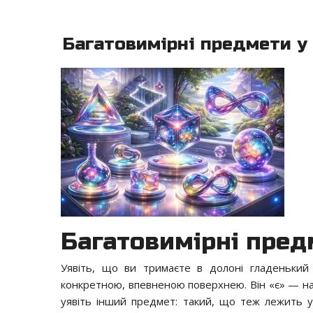
Багатовимірні предмети у 
Багатовимірні пред
Уявіть, що ви тримаєте в долоні гладенький к
конкретною, впевненою поверхнею. Він «є» — нас
уявіть інший предмет: такий, що теж лежить у д