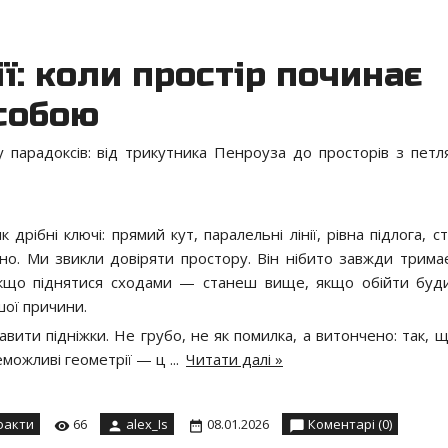
ї: коли простір починає
 собою
у парадоксів: від трикутника Пенроуза до просторів з петл
дрібні ключі: прямий кут, паралельні лінії, рівна підлога, с
етно. Ми звикли довіряти простору. Він нібито завжди тримає
кщо піднятися сходами — станеш вище, якщо обійти бу
шої причини.
авити підніжки. Не грубо, не як помилка, а витончено: так, 
Неможливі геометрії — ц
...
Читати далі »
факти
66
alex_Is
08.01.2026
Коментарі (0)