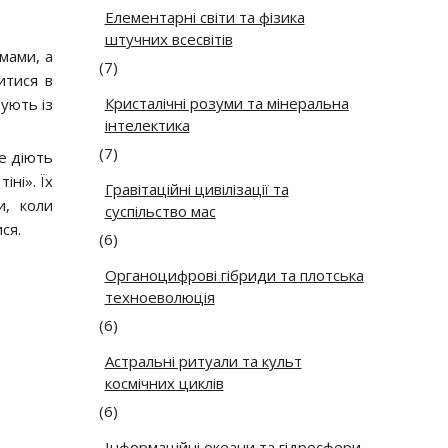
Елементарні світи та фізика
штучних всесвітів
мами, а
(7)
итися в
Кристалічні розуми та мінеральна
ують із
інтелектика
(7)
де діють
іні». Їх
Гравітаційні цивілізації та
и, коли
суспільство мас
ся.
(6)
Органоцифрові гібриди та плотська
техноеволюція
(6)
Астральні ритуали та культ
космічних циклів
(6)
Інформаційні океани та гідросфери