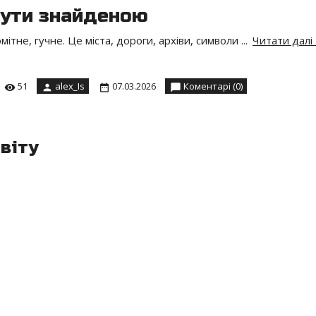
 бути знайденою
мітне, гучне. Це міста, дороги, архіви, символи
...
Читати далі 
51
alex_Is
07.03.2026
Коментарі (0)
віту