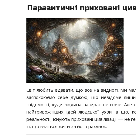
Паразитичні приховані цив
Світ любить вдавати, що все на видноті. Ми малю
заспокоюємо себе думкою, що невідоме лишило
свідомості, куди людина зазирає неохоче. Але 
найтривожніших ідей людської уяви: а що, ко
реальності, існують приховані цивілізації — не ге
ті, що вчаться жити за його рахунок.