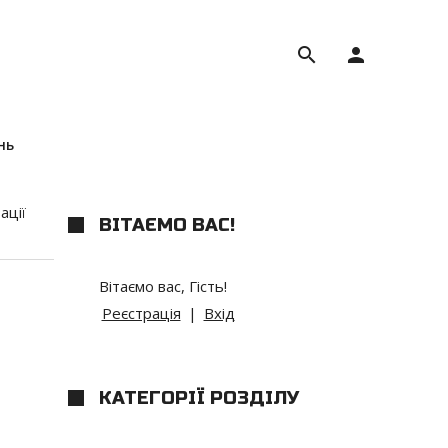
search
person
нь
ації
ВІТАЄМО ВАС
!
Вітаємо вас
,
Гість
!
Реєстрація
|
Вхід
КАТЕГОРІЇ РОЗДІЛУ