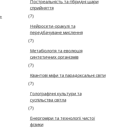
Постреальність та гібридні шари
сприйняття
(7)
»
Нейросети-оракулі та
передбачуване мислення
(7)
Метабіологія та еволюція
синтетичних організмів
(7)
Квантові міфи та парадоксальні світи
(7)
Голографічні культури та
суспільства світла
(7)
Енергоміри та технології чистої
фізики