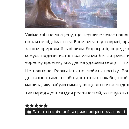
Уявімо світ не як сцену, що терпляче чекає нашог
ніколи не піднімається. Вони висять у темряві, п
закони природи й такі види бюрократії, перед я
комусь подивитися в правильний бік, затримати 
чорному проміжку між двома ударами серця — і за
Не повністю. Реальність не любить поспіху. Во
достатньо самотні або достатньо нахабні, щоб 
машина, яку забули вимкнути ще до появи людст
Так народжується ідея реальностей, які існують 
Латентні цивілізації та приховані рівні реальності