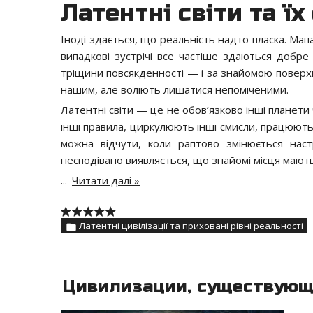
Латентні світи та їх
Іноді здається, що реальність надто пласка. Ма
випадкові зустрічі все частіше здаються добр
тріщини повсякденності — і за знайомою поверхн
нашим, але воліють лишатися непоміченими.
Латентні світи — це не обов’язково інші планети ч
інші правила, циркулюють інші смисли, працюють н
можна відчути, коли раптово змінюється наст
несподівано виявляється, що знайомі місця мают
...
Читати далі »
Латентні цивілізації та приховані рівні реальності
Цивилизации, существующ