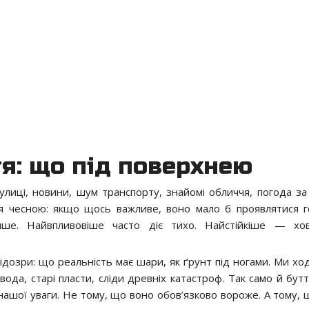
тя: що під поверхнею
лиці, новини, шум транспорту, знайомі обличчя, погода за 
ся чесною: якщо щось важливе, воно мало б проявлятися г
інше. Найвпливовіше часто діє тихо. Найстійкіше — хов
 підозри: що реальність має шари, як ґрунт під ногами. Ми х
 вода, старі пласти, сліди древніх катастроф. Так само й бу
о нашої уваги. Не тому, що воно обов’язково вороже. А тому,