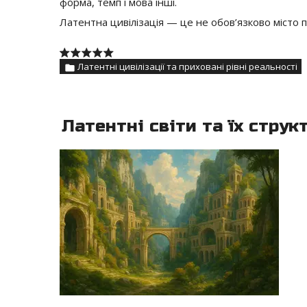
форма, темп і мова інші.
Латентна цивілізація — це не обов’язково місто 
Латентні цивілізації та приховані рівні реальності
Латентні світи та їх струк