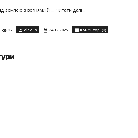
під землею з вогнями й
...
Читати далі »
85
alex_Is
24.12.2025
Коментарі (0)
тури