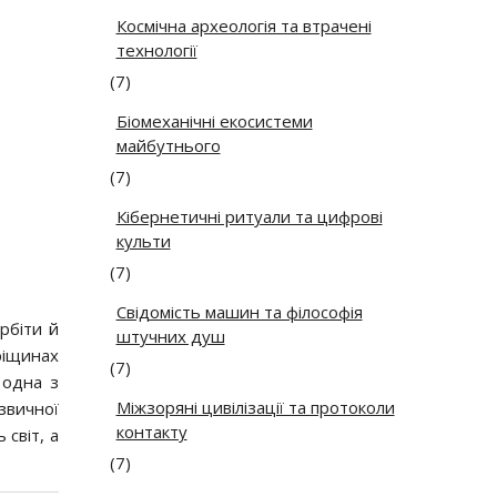
Космічна археологія та втрачені
технології
(7)
Біомеханічні екосистеми
майбутнього
(7)
Кібернетичні ритуали та цифрові
культи
(7)
Свідомість машин та філософія
рбіти й
штучних душ
ріщинах
(7)
 одна з
Міжзоряні цивілізації та протоколи
звичної
контакту
 світ, а
(7)