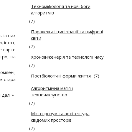
Техноміфологія та нові боги
алгоритмів
(7)
Паралельні цивілізації та цифрові
ь із них
світи
, істот,
(7)
е варто
тро, на
Хроноінженерія та технології часу
(7)
омлені,
Постбіологічні форми життя
(7)
е стара
Алгоритмічна магія і
техночаклунство
 далі »
(7)
Місто-розум та архітектура
свідомих просторів
(7)