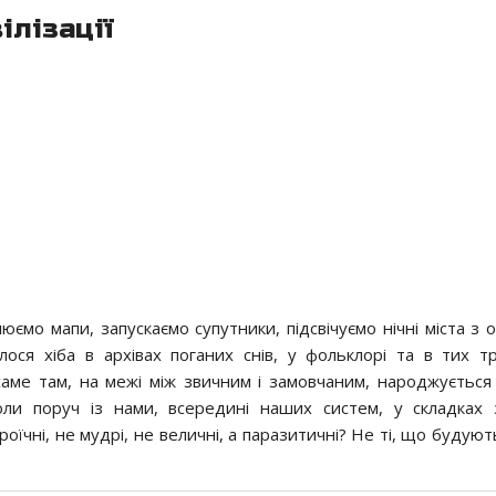
ілізації
ємо мапи, запускаємо супутники, підсвічуємо нічні міста з о
ся хіба в архівах поганих снів, у фольклорі та в тих т
саме там, на межі між звичним і замовчаним, народжується
ли поруч із нами, всередині наших систем, у складках 
роїчні, не мудрі, не величні, а паразитичні? Не ті, що будують