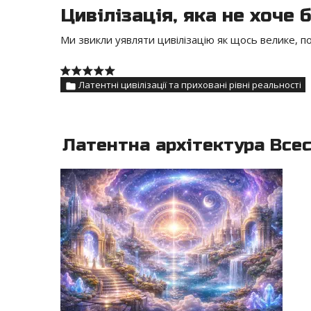
Цивілізація, яка не хоче
Ми звикли уявляти цивілізацію як щось велике, по
Латентні цивілізації та приховані рівні реальності
Латентна архітектура Всес