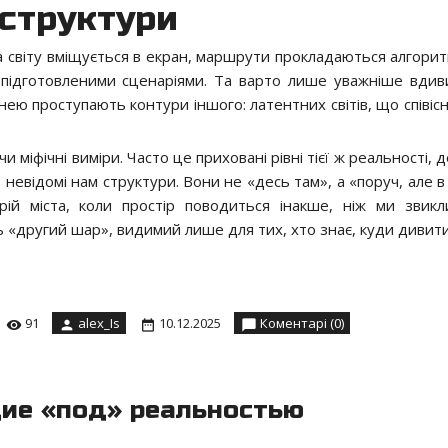
 структури
па світу вміщується в екран, маршрути прокладаються алгорит
е підготовленими сценаріями. Та варто лише уважніше вдив
ею проступають контури іншого: латентних світів, що співісн
и міфічні виміри. Часто це приховані рівні тієї ж реальності, 
евідомі нам структури. Вони не «десь там», а «поруч, але в т
рій міста, коли простір поводиться інакше, ніж ми звикл
ь «другий шар», видимий лише для тих, хто знає, куди дивити
91
alex_Is
10.12.2025
Коментарі (0)
ие «под» реальностью