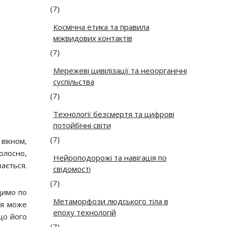
(7)
Космічна етика та правила
міжвидових контактів
(7)
Мережеві цивілізації та неоорганічні
суспільства
(7)
Технології безсмертя та цифрові
потойбічні світи
(7)
вікном,
олосно,
Нейроподорожі та навігація по
ається.
свідомості
(7)
одимо по
Метаморфози людського тіла в
ття може
епоху технологій
 що його
(7)