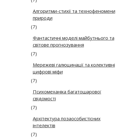
Алгоритми-стихії та технофеномени
природи
(7)
Фантастичні моделі майбутнього та
світове прогнозування
(7)
Мережеві галюцинації та колективні
цифрові міфи
(7)
Психомеханіка багатошарової
свідомості
(7)
Архітектура позаособистісних
інтелектів
(7)