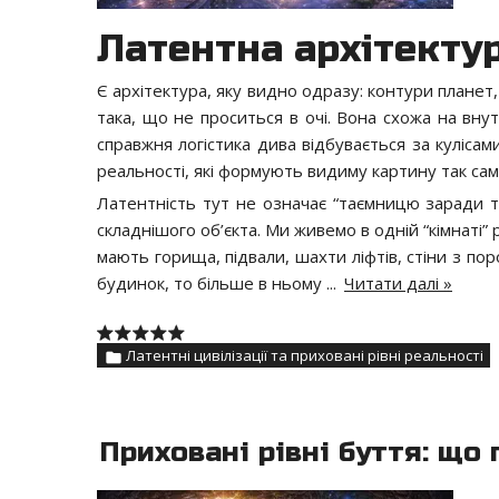
Латентна архітектур
Є архітектура, яку видно одразу: контури планет, гі
така, що не проситься в очі. Вона схожа на вну
справжня логістика дива відбувається за кулісам
реальності, які формують видиму картину так сам
Латентність тут не означає “таємницю заради т
складнішого об’єкта. Ми живемо в одній “кімнаті” 
мають горища, підвали, шахти ліфтів, стіни з пор
будинок, то більше в ньому
...
Читати далі »
Латентні цивілізації та приховані рівні реальності
Приховані рівні буття: що