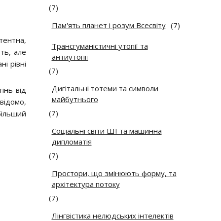
(7)
Пам'ять планет і розум Всесвіту
(7)
атентна,
Трансгуманістичні утопії та
ть, але
антиутопії
і рівні
(7)
Дигітальні тотеми та символи
інь від
майбутнього
 відомо,
(7)
 більший
Соціальні світи ШІ та машинна
дипломатія
(7)
Простори, що змінюють форму, та
архітектура потоку
(7)
Лінгвістика нелюдських інтелектів