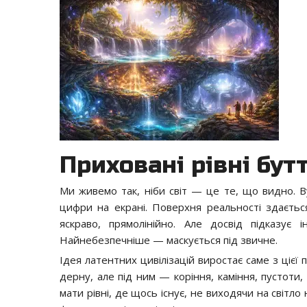
Приховані рівні бут
Ми живемо так, ніби світ — це те, що видно. Ву
цифри на екрані. Поверхня реальності здаєть
яскраво, прямолінійно. Але досвід підказує 
Найнебезпечніше — маскується під звичне.
Ідея латентних цивілізацій виростає саме з цієї
дерну, але під ним — коріння, каміння, пустоти,
мати рівні, де щось існує, не виходячи на світл