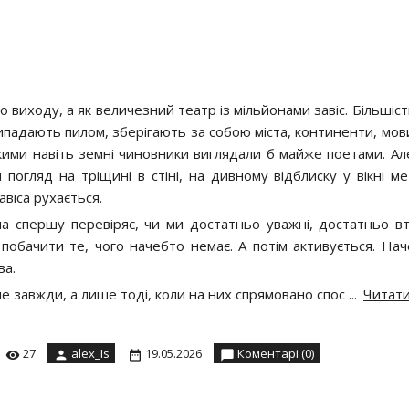
о виходу, а як величезний театр із мільйонами завіс. Більшіст
рипадають пилом, зберігають за собою міста, континенти, мови
кими навіть земні чиновники виглядали б майже поетами. Ал
погляд на тріщині в стіні, на дивному відблиску у вікні ме
віса рухається.
на спершу перевіряє, чи ми достатньо уважні, достатньо вт
побачити те, чого начебто немає. А потім активується. Нач
ва.
не завжди, а лише тоді, коли на них спрямовано спос
...
Читати
27
alex_Is
19.05.2026
Коментарі (0)