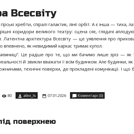
а Всесвіту
рські хребти, спіралі галактик, лінії орбіт. А є інша — тиха, л
трішні коридори великого театру: сцена сяє, глядачі аплодую
и. Латентна архітектура Всесвіту — це уявлення про прихован
о впевнено, як невидимий каркас тримає купол.
аємниці”. Це радше про те, що ми бачимо лише зріз — як т
реальності й звикли вважати її всім будинком. Але будинки, як
ожнинами, технічні поверхи, де прокладені комунікації. І що
80
alex_Is
07.01.2026
Коментарі (0)
 під поверхнею