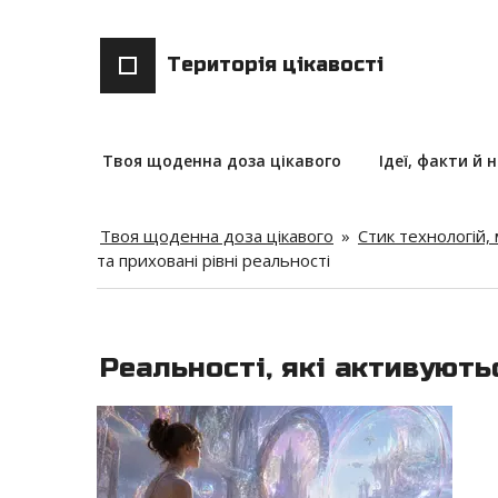
Територія цікавості
Твоя щоденна доза цікавого
Ідеї, факти й 
Твоя щоденна доза цікавого
»
Стик технологій,
та приховані рівні реальності
Реальності, які активуют