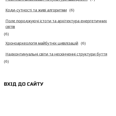
Коди-сутності та живі алгоритми
(6)
Поле породжуючі істоти та архітектура енергетичних
світів
(6)
Хроноархеологія майбутніх цивілізацій
(6)
Надконтинуальні світи та нескінченні структури буття
(6)
ВХІД ДО САЙТУ