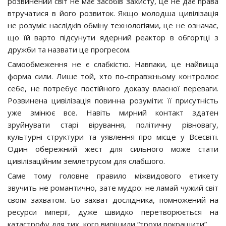
розвинений світ не має засобів захисту, це не дає права
втручатися в його розвиток. Якщо молодша цивілізація
не розуміє наслідків обміну технологіями, це не означає,
що їй варто підсунути ядерний реактор в обгортці з
дружби та назвати це прогресом.
Самообмеження не є слабкістю. Навпаки, це найвища
форма сили. Лише той, хто по-справжньому контролює
себе, не потребує постійного доказу власної переваги.
Розвинена цивілізація повинна розуміти: її присутність
уже змінює все. Навіть мирний контакт здатен
зруйнувати старі вірування, політичну рівновагу,
культурні структури та уявлення про місце у Всесвіті.
Один обережний жест для сильного може стати
цивілізаційним землетрусом для слабшого.
Саме тому головне правило міжвидового етикету
звучить не романтично, зате мудро: не ламай чужий світ
своїм захватом. Бо захват дослідника, помножений на
ресурси імперії, дуже швидко перетворюється на
катастрофу для тих, кого вирішили “трохи покращити”.