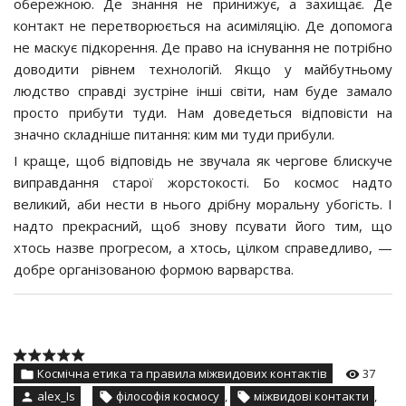
обережною. Де знання не принижує, а захищає. Де
контакт не перетворюється на асиміляцію. Де допомога
не маскує підкорення. Де право на існування не потрібно
доводити рівнем технологій. Якщо у майбутньому
людство справді зустріне інші світи, нам буде замало
просто прибути туди. Нам доведеться відповісти на
значно складніше питання: ким ми туди прибули.
І краще, щоб відповідь не звучала як чергове блискуче
виправдання старої жорстокості. Бо космос надто
великий, аби нести в нього дрібну моральну убогість. І
надто прекрасний, щоб знову псувати його тим, що
хтось назве прогресом, а хтось, цілком справедливо, —
добре організованою формою варварства.
Космічна етика та правила міжвидових контактів
37
alex_Is
філософія космосу
,
міжвидові контакти
,