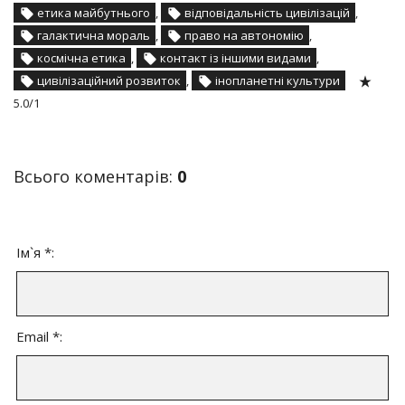
етика майбутнього
,
відповідальність цивілізацій
,
галактична мораль
,
право на автономію
,
космічна етика
,
контакт із іншими видами
,
цивілізаційний розвиток
,
інопланетні культури
5.0
/
1
Всього коментарів
:
0
Ім`я *:
Email *: