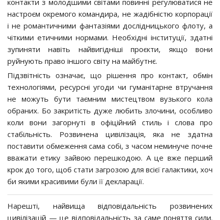
контакти з молодшими світами повинні регулюватися не
настроєм окремого командира, не жадібністю корпорації
і не романтичними фантазіями дослідницького флоту, а
чіткими етичними нормами. Необхідні інституції, здатні
зупиняти навіть найвигідніші проєкти, якщо вони
руйнують право іншого світу на майбутнє.
Підзвітність означає, що рішення про контакт, обмін
технологіями, ресурсні угоди чи гуманітарне втручання
не можуть бути таємним мистецтвом вузького кола
обраних. Бо закритість дуже любить злочини, особливо
коли вони загорнуті в офіційний стиль і слова про
стабільність. Розвинена цивілізація, яка не здатна
поставити обмеження сама собі, з часом неминуче почне
вважати етику зайвою перешкодою. А це вже перший
крок до того, щоб стати загрозою для всієї галактики, хоч
би якими красивими були її декларації.
Нарешті, найвища відповідальність розвинених
цивілізацій — це відповідальність за саме поняття сили.