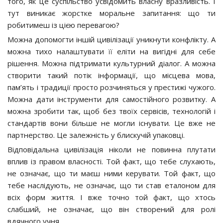
того, як це суспільство усвідомить власну вразливість. І
тут виникає жорстке моральне запитання: що ти
робитимеш із цією перевагою?
Можна допомогти іншій цивілізації уникнути конфлікту. А
можна тихо налаштувати її еліти на вигідні для себе
рішення. Можна підтримати культурний діалог. А можна
створити такий потік інформації, що місцева мова,
пам’ять і традиції просто розчиняться у престижі чужого.
Можна дати інструменти для самостійного розвитку. А
можна зробити так, щоб без твоїх сервісів, технологій і
стандартів вони більше не могли існувати. Це вже не
партнерство. Це залежність у блискучій упаковці.
Відповідальна цивілізація ніколи не повинна плутати
вплив із правом власності. Той факт, що тебе слухають,
не означає, що ти маєш ними керувати. Той факт, що
тебе наслідують, не означає, що ти став еталоном для
всіх форм життя. І вже точно той факт, що хтось
слабший, не означає, що він створений для ролі
вдячного учня.