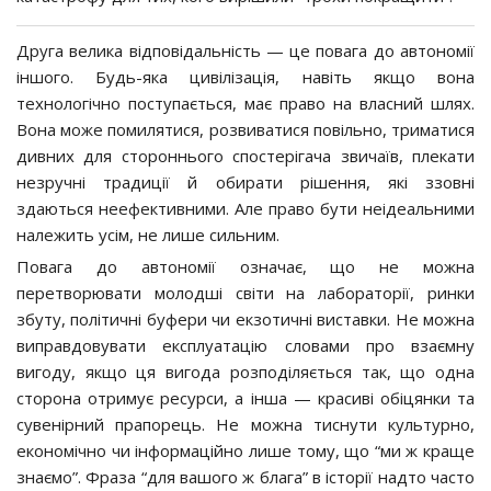
Друга велика відповідальність — це повага до автономії
іншого. Будь-яка цивілізація, навіть якщо вона
технологічно поступається, має право на власний шлях.
Вона може помилятися, розвиватися повільно, триматися
дивних для стороннього спостерігача звичаїв, плекати
незручні традиції й обирати рішення, які ззовні
здаються неефективними. Але право бути неідеальними
належить усім, не лише сильним.
Повага до автономії означає, що не можна
перетворювати молодші світи на лабораторії, ринки
збуту, політичні буфери чи екзотичні виставки. Не можна
виправдовувати експлуатацію словами про взаємну
вигоду, якщо ця вигода розподіляється так, що одна
сторона отримує ресурси, а інша — красиві обіцянки та
сувенірний прапорець. Не можна тиснути культурно,
економічно чи інформаційно лише тому, що “ми ж краще
знаємо”. Фраза “для вашого ж блага” в історії надто часто