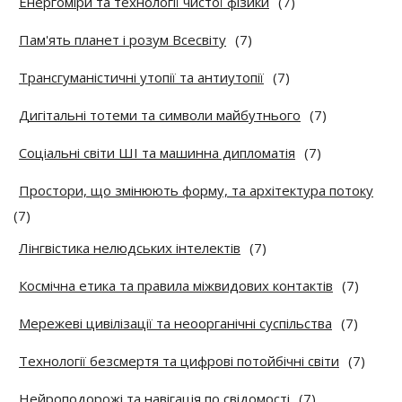
Енергоміри та технології чистої фізики
(7)
Пам'ять планет і розум Всесвіту
(7)
Трансгуманістичні утопії та антиутопії
(7)
Дигітальні тотеми та символи майбутнього
(7)
Соціальні світи ШІ та машинна дипломатія
(7)
Простори, що змінюють форму, та архітектура потоку
(7)
Лінгвістика нелюдських інтелектів
(7)
Космічна етика та правила міжвидових контактів
(7)
Мережеві цивілізації та неоорганічні суспільства
(7)
Технології безсмертя та цифрові потойбічні світи
(7)
Нейроподорожі та навігація по свідомості
(7)