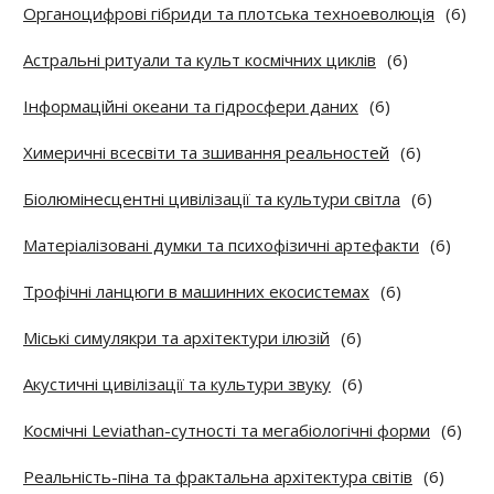
Органоцифрові гібриди та плотська техноеволюція
(6)
Астральні ритуали та культ космічних циклів
(6)
Інформаційні океани та гідросфери даних
(6)
Химеричні всесвіти та зшивання реальностей
(6)
Біолюмінесцентні цивілізації та культури світла
(6)
Матеріалізовані думки та психофізичні артефакти
(6)
Трофічні ланцюги в машинних екосистемах
(6)
Міські симулякри та архітектури ілюзій
(6)
Акустичні цивілізації та культури звуку
(6)
Космічні Leviathan-сутності та мегабіологічні форми
(6)
Реальність-піна та фрактальна архітектура світів
(6)