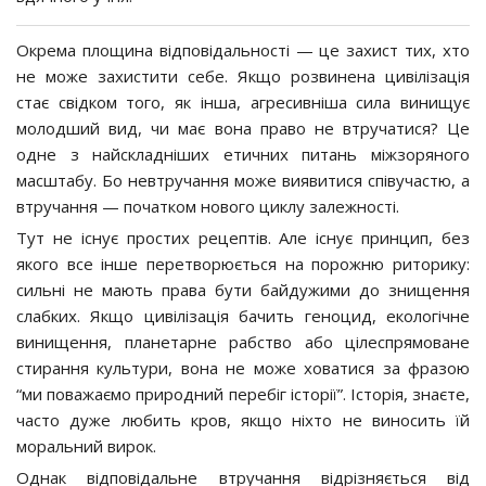
Окрема площина відповідальності — це захист тих, хто
не може захистити себе. Якщо розвинена цивілізація
стає свідком того, як інша, агресивніша сила винищує
молодший вид, чи має вона право не втручатися? Це
одне з найскладніших етичних питань міжзоряного
масштабу. Бо невтручання може виявитися співучастю, а
втручання — початком нового циклу залежності.
Тут не існує простих рецептів. Але існує принцип, без
якого все інше перетворюється на порожню риторику:
сильні не мають права бути байдужими до знищення
слабких. Якщо цивілізація бачить геноцид, екологічне
винищення, планетарне рабство або цілеспрямоване
стирання культури, вона не може ховатися за фразою
“ми поважаємо природний перебіг історії”. Історія, знаєте,
часто дуже любить кров, якщо ніхто не виносить їй
моральний вирок.
Однак відповідальне втручання відрізняється від