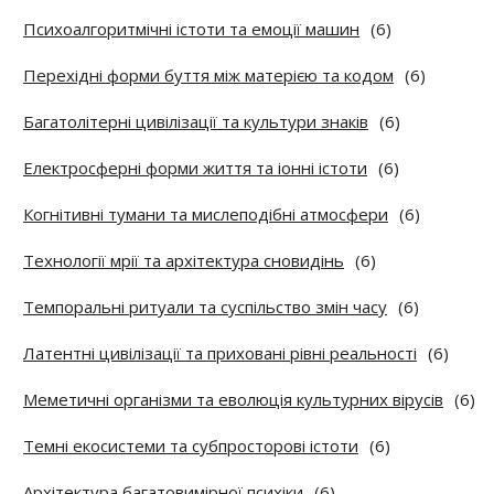
Психоалгоритмічні істоти та емоції машин
(6)
Перехідні форми буття між матерією та кодом
(6)
Багатолітерні цивілізації та культури знаків
(6)
Електросферні форми життя та іонні істоти
(6)
Когнітивні тумани та мислеподібні атмосфери
(6)
Технології мрії та архітектура сновидінь
(6)
Темпоральні ритуали та суспільство змін часу
(6)
Латентні цивілізації та приховані рівні реальності
(6)
Меметичні організми та еволюція культурних вірусів
(6)
Темні екосистеми та субпросторові істоти
(6)
Архітектура багатовимірної психіки
(6)