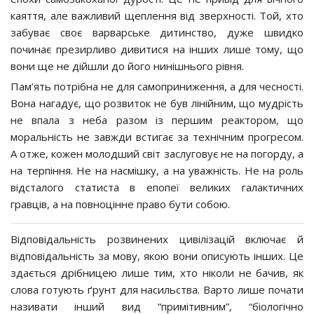
каяття, але важливий щеплення від зверхності. Той, хто
забуває своє варварське дитинство, дуже швидко
починає презирливо дивитися на інших лише тому, що
вони ще не дійшли до його нинішнього рівня.
Пам’ять потрібна не для самоприниження, а для чесності.
Вона нагадує, що розвиток не був лінійним, що мудрість
не впала з неба разом із першим реактором, що
моральність не завжди встигає за технічним прогресом.
А отже, кожен молодший світ заслуговує не на погорду, а
на терпіння. Не на насмішку, а на уважність. Не на роль
відсталого статиста в епопеї великих галактичних
гравців, а на повноцінне право бути собою.
Відповідальність розвинених цивілізацій включає й
відповідальність за мову, якою вони описують інших. Це
здається дрібницею лише тим, хто ніколи не бачив, як
слова готують ґрунт для насильства. Варто лише почати
називати інший вид “примітивним”, “біологічно