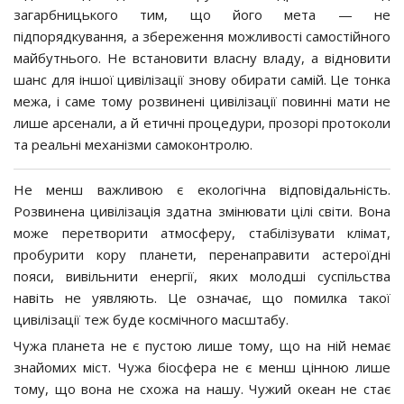
загарбницького тим, що його мета — не
підпорядкування, а збереження можливості самостійного
майбутнього. Не встановити власну владу, а відновити
шанс для іншої цивілізації знову обирати самій. Це тонка
межа, і саме тому розвинені цивілізації повинні мати не
лише арсенали, а й етичні процедури, прозорі протоколи
та реальні механізми самоконтролю.
Не менш важливою є екологічна відповідальність.
Розвинена цивілізація здатна змінювати цілі світи. Вона
може перетворити атмосферу, стабілізувати клімат,
пробурити кору планети, перенаправити астероїдні
пояси, вивільнити енергії, яких молодші суспільства
навіть не уявляють. Це означає, що помилка такої
цивілізації теж буде космічного масштабу.
Чужа планета не є пустою лише тому, що на ній немає
знайомих міст. Чужа біосфера не є менш цінною лише
тому, що вона не схожа на нашу. Чужий океан не стає