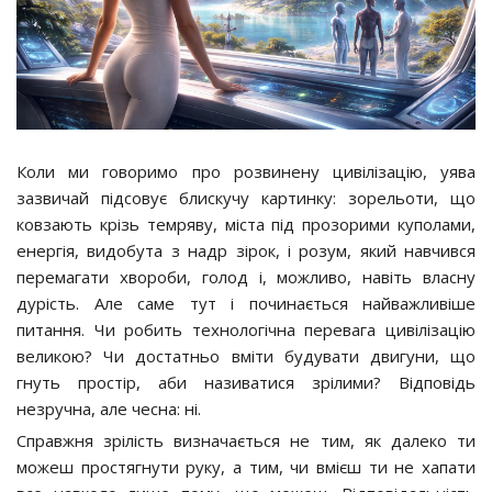
Коли ми говоримо про розвинену цивілізацію, уява
зазвичай підсовує блискучу картинку: зорельоти, що
ковзають крізь темряву, міста під прозорими куполами,
енергія, видобута з надр зірок, і розум, який навчився
перемагати хвороби, голод і, можливо, навіть власну
дурість. Але саме тут і починається найважливіше
питання. Чи робить технологічна перевага цивілізацію
великою? Чи достатньо вміти будувати двигуни, що
гнуть простір, аби називатися зрілими? Відповідь
незручна, але чесна: ні.
Справжня зрілість визначається не тим, як далеко ти
можеш простягнути руку, а тим, чи вмієш ти не хапати