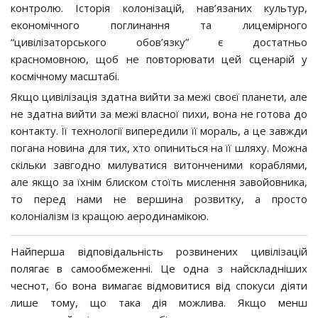
контролю. Історія колонізацій, нав’язаних культур,
економічного поглинання та лицемірного
“цивілізаторського обов’язку” є достатньо
красномовною, щоб не повторювати цей сценарій у
космічному масштабі.
Якщо цивілізація здатна вийти за межі своєї планети, але
не здатна вийти за межі власної пихи, вона не готова до
контакту. Її технології випередили її мораль, а це завжди
погана новина для тих, хто опиниться на її шляху. Можна
скільки завгодно милуватися витонченими кораблями,
але якщо за їхнім блиском стоїть мислення завойовника,
то перед нами не вершина розвитку, а просто
колоніалізм із кращою аеродинамікою.
Найперша відповідальність розвинених цивілізацій
полягає в самообмеженні. Це одна з найскладніших
чеснот, бо вона вимагає відмовитися від спокуси діяти
лише тому, що така дія можлива. Якщо менш