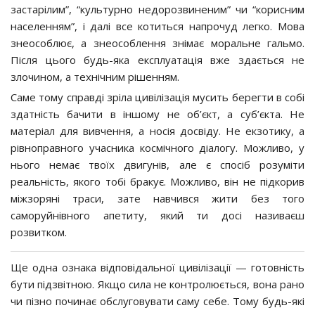
застарілим”, “культурно недорозвиненим” чи “корисним
населенням”, і далі все котиться напрочуд легко. Мова
знеособлює, а знеособлення знімає моральне гальмо.
Після цього будь-яка експлуатація вже здається не
злочином, а технічним рішенням.
Саме тому справді зріла цивілізація мусить берегти в собі
здатність бачити в іншому не об’єкт, а суб’єкта. Не
матеріал для вивчення, а носія досвіду. Не екзотику, а
рівноправного учасника космічного діалогу. Можливо, у
нього немає твоїх двигунів, але є спосіб розуміти
реальність, якого тобі бракує. Можливо, він не підкорив
міжзоряні траси, зате навчився жити без того
саморуйнівного апетиту, який ти досі називаєш
розвитком.
Ще одна ознака відповідальної цивілізації — готовність
бути підзвітною. Якщо сила не контролюється, вона рано
чи пізно починає обслуговувати саму себе. Тому будь-які