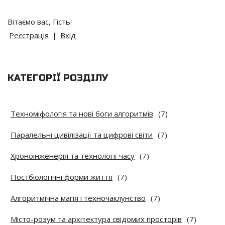
Вітаємо вас
,
Гість
!
Реєстрація
|
Вхід
КАТЕГОРІЇ РОЗДІЛУ
Техноміфологія та нові боги алгоритмів
(7)
Паралельні цивілізації та цифрові світи
(7)
Хроноінженерія та технології часу
(7)
Постбіологічні форми життя
(7)
Алгоритмічна магія і техночаклунство
(7)
Місто-розум та архітектура свідомих просторів
(7)