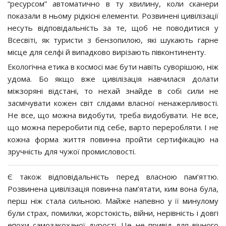
“ресурсом” автоматично в ту хвилину, коли сканери
показали в ньому рідкісні елементи. Розвинені цивілізації
несуть відповідальність за те, щоб не поводитися у
Всесвіті, як туристи з бензопилою, які шукають гарне
місце для селфі й випадково вирізають півконтиненту.
Екологічна етика в космосі має бути навіть суворішою, ніж
удома. Бо якщо вже цивілізація навчилася долати
міжзоряні відстані, то нехай знайде в собі сили не
засмічувати кожен світ слідами власної ненажерливості.
Не все, що можна видобути, треба видобувати. Не все,
що можна переробити під себе, варто переробляти. І не
кожна форма життя повинна пройти сертифікацію на
зручність для чужої промисловості.
Є також відповідальність перед власною пам’яттю.
Розвинена цивілізація повинна пам’ятати, ким вона була,
перш ніж стала сильною. Майже напевно у її минулому
були страх, помилки, жорстокість, війни, нерівність і довгі
епохи самозакоханої дурості. Це не привід для вічного