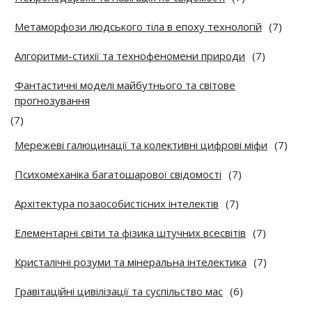
Метаморфози людського тіла в епоху технологій
(7)
Алгоритми-стихії та технофеномени природи
(7)
Фантастичні моделі майбутнього та світове
прогнозування
(7)
Мережеві галюцинації та колективні цифрові міфи
(7)
Психомеханіка багатошарової свідомості
(7)
Архітектура позаособистісних інтелектів
(7)
Елементарні світи та фізика штучних всесвітів
(7)
Кристалічні розуми та мінеральна інтелектика
(7)
Гравітаційні цивілізації та суспільство мас
(6)