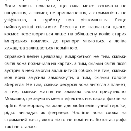
Вони мають показати, що сила може означати не
панування, а захист; не привласнення, а стриманість; не
уніфікацію, а турботу про різноманіття. Якщо
найпотужніші спільноти Всесвіту не навчаться цього,
космос перетвориться лише на збільшену копію старих
імперських помилок, де прапори міняються, а логіка
хижацтва залишається незмінною.
Справжня велич цивілізації вимірюється не тим, скільки
світів вона позначила на картах, а тим, скільки світів після
зустрічі з нею змогли залишитися собою. Не тим, скільки
мов вона змусила замовкнути, а тим, скільки голосів
зберегла. Не тим, скільки ресурсів вона витягла з планет,
а тим, скільки життів не зламала своєю присутністю.
Можливо, це звучить менш ефектно, ніж парад флотів на
орбіті. Але мораль, на жаль для любителів гучної героїки,
рідко виглядає як феєрверк. Частіше вона схожа на
стриманий жест, якого ніхто не помітить, бо катастрофа
так і не сталася.