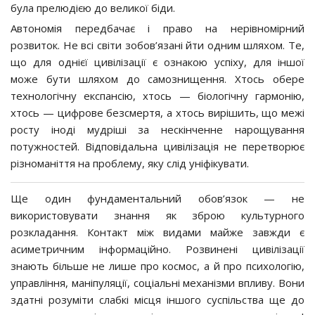
була прелюдією до великої біди.
Автономія передбачає і право на нерівномірний
розвиток. Не всі світи зобов’язані йти одним шляхом. Те,
що для однієї цивілізації є ознакою успіху, для іншої
може бути шляхом до самознищення. Хтось обере
технологічну експансію, хтось — біологічну гармонію,
хтось — цифрове безсмертя, а хтось вирішить, що межі
росту іноді мудріші за нескінченне нарощування
потужностей. Відповідальна цивілізація не перетворює
різноманіття на проблему, яку слід уніфікувати.
Ще один фундаментальний обов’язок — не
використовувати знання як зброю культурного
розкладання. Контакт між видами майже завжди є
асиметричним інформаційно. Розвинені цивілізації
знають більше не лише про космос, а й про психологію,
управління, маніпуляції, соціальні механізми впливу. Вони
здатні розуміти слабкі місця іншого суспільства ще до