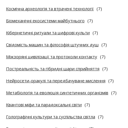
Космічна археологія та втрачені технології
(7)
Біомеханічні екосистеми майбутнього
(7)
Кібернетичні ритуали та цифрові культи
(7)
Свідомість машин та філософія штучних душ
(7)
Міжзоряні цивілізації та протоколи контакту
(7)
Постреальність та гібридні шари сприйняття
(7)
Нейросети-оракулі та передбачуване мислення
(7)
Метабіологія та еволюція синтетичних організмів
(7)
Квантові міфи та парадоксальні світи
(7)
Голографічні культури та суспільства світла
(7)