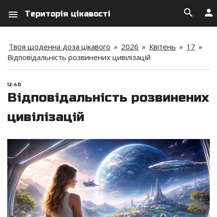
search
person
menu
Територія цікавості
Твоя щоденна доза цікавого
»
2026
»
Квітень
»
17
»
Відповідальність розвинених цивілізацій
12:40
Відповідальність розвинених
цивілізацій