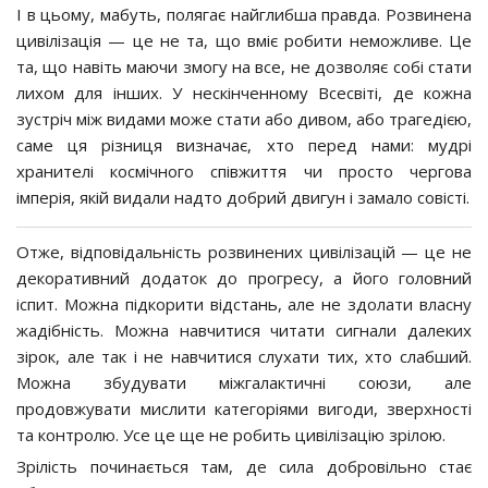
І в цьому, мабуть, полягає найглибша правда. Розвинена
цивілізація — це не та, що вміє робити неможливе. Це
та, що навіть маючи змогу на все, не дозволяє собі стати
лихом для інших. У нескінченному Всесвіті, де кожна
зустріч між видами може стати або дивом, або трагедією,
саме ця різниця визначає, хто перед нами: мудрі
хранителі космічного співжиття чи просто чергова
імперія, якій видали надто добрий двигун і замало совісті.
Отже, відповідальність розвинених цивілізацій — це не
декоративний додаток до прогресу, а його головний
іспит. Можна підкорити відстань, але не здолати власну
жадібність. Можна навчитися читати сигнали далеких
зірок, але так і не навчитися слухати тих, хто слабший.
Можна збудувати міжгалактичні союзи, але
продовжувати мислити категоріями вигоди, зверхності
та контролю. Усе це ще не робить цивілізацію зрілою.
Зрілість починається там, де сила добровільно стає