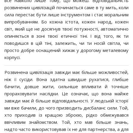
все навколо лише тому, що можеш. Відповідальність
розвинених цивілізацій починається саме в ту мить, коли
сила перестає бути лише інструментом і стає моральним
випробуванням. Бо кожна істота, кожен народ, кожен
світ, який ще не досягнув твоєї потужності, автоматично
опиняється в зоні твоєї етичної тіні. І від того, як ти
поводишся в цій тіні, залежить, чи ти носій світла, чи
просто добре оснащений хижак у дорогому металевому
корпусі.
Розвинена цивілізація завжди має більше можливостей,
ніж її сусіди. Вона здатна швидше рухатися, глибше
бачити, довше жити, сильніше впливати й точніше
прораховувати наслідки. Це означає, що вона майже
завжди має й більше відповідальності. У людській історії
ми вже бачили, до чого призводить дисбаланс сили. Той,
хто приходив із кращою зброєю, рідко обмежувався
ввічливим знайомством. Той, хто мав більше знань,
надто часто використовував їх не для партнерства, а для