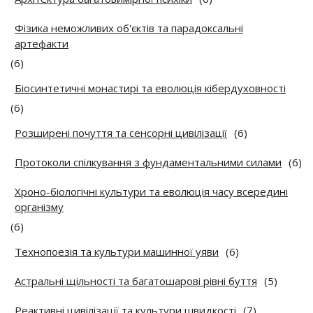
Фізика неможливих об'єктів та парадоксальні
артефакти
(6)
Біосинтетичні монастирі та еволюція кібердуховності
(6)
Розширені почуття та сенсорні цивілізації
(6)
Протоколи спілкування з фундаментальними силами
(6)
Хроно-біологічні культури та еволюція часу всередині
організму
(6)
Технопоезія та культури машинної уяви
(6)
Астральні щільності та багатошарові рівні буття
(5)
Реактивні цивілізації та культури швидкості
(7)