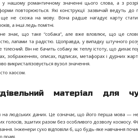
 у нашому романтичному значенні цього слова, а з розр
 форми повторюються. Які конструкції зазвичай ведуть до 
 ще не схожа на мову. Вона радше нагадує карту стати
ків, а інші ледь помітні.
не знає, що таке “собака”, але вже вловлює, що це слов
рстю, лапами та радістю. Щоправда, у випадку штучного роз
е тілесний. Він не бачить собаку як теплу істоту, що дихає по
тах, зображеннях, описах, підписах, метафорах і дурних жарт
ово викристалізовується вузол значення.
сто хаосом.
дівельний матеріал для чу
 на людських даних. Це означає, що його перша мова — не
жих голосів, зшитих разом без особливого дозволу космосу. Ф
вання. Інженери сухо відповіли б, що будь-яке навчання почи
 праві.