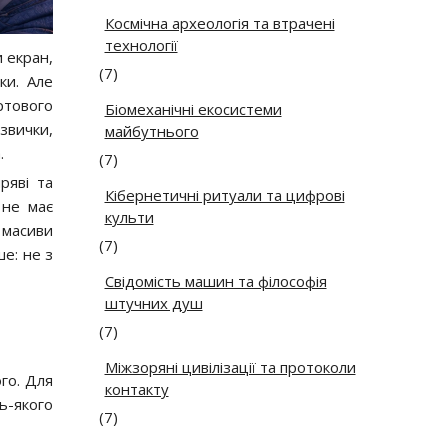
Космічна археологія та втрачені
технології
 екран,
(7)
ки. Але
ртового
Біомеханічні екосистеми
звички,
майбутнього
.
(7)
ряві та
Кібернетичні ритуали та цифрові
 не має
культи
 масиви
(7)
ше: не з
Свідомість машин та філософія
штучних душ
(7)
Міжзоряні цивілізації та протоколи
го. Для
контакту
ь-якого
(7)