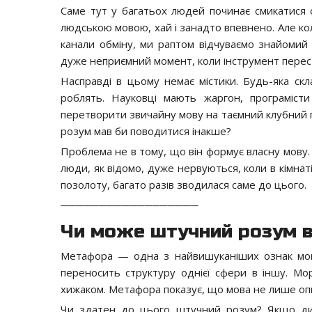
Саме тут у багатьох людей починає смикатися
людською мовою, хай і занадто впевнено. Але коли
канали обміну, ми раптом відчуваємо знайомий
дуже неприємний момент, коли інструмент перес
Насправді в цьому немає містики. Будь-яка скл
роблять. Науковці мають жаргон, програмісти
перетворити звичайну мову на таємний клубний п
розум мав би поводитися інакше?
Проблема не в тому, що він формує власну мову.
люди, як відомо, дуже нервуються, коли в кімнаті
позолоту, багато разів зводилася саме до цього.
──────────────────
Чи може штучний розум 
Метафора — одна з найвишуканіших ознак мовн
переносить структуру однієї сфери в іншу. Мо
хижаком. Метафора показує, що мова не лише опис
Чи здатен до цього штучний розум? Якщо ди