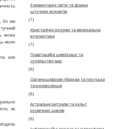
Елементарні світи та фізика
ичність
штучних всесвітів
(7)
, бо ми
Штучний
Кристалічні розуми та мінеральна
ть може
інтелектика
дь-якою
(7)
Гравітаційні цивілізації та
ти, але
суспільство мас
(6)
Органоцифрові гібриди та плотська
техноеволюція
(6)
орально
Астральні ритуали та культ
яти, як
космічних циклів
(6)
 модель
Інформаційні океани та гідросфери