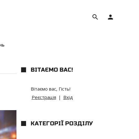
search
person
нь
ВІТАЄМО ВАС
!
Вітаємо вас
,
Гість
!
Реєстрація
|
Вхід
КАТЕГОРІЇ РОЗДІЛУ