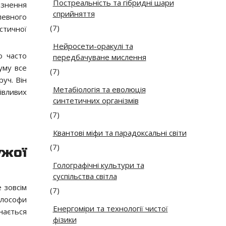
Постреальність та гібридні шари
ізнення
сприйняття
певного
(7)
стичної
Нейросети-оракулі та
о часто
передбачуване мислення
уму все
(7)
руч. Він
Метабіологія та еволюція
івливих
синтетичних організмів
(7)
Квантові міфи та парадоксальні світи
(7)
жої
Голографічні культури та
суспільства світла
 зовсім
(7)
ілософи
Енергоміри та технології чистої
нається
фізики