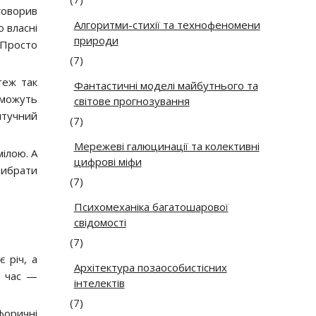
говорив
Алгоритми-стихії та технофеномени
о власні
природи
 Просто
(7)
теж так
Фантастичні моделі майбутнього та
 можуть
світове прогнозування
штучний
(7)
Мережеві галюцинації та колективні
ілою. А
цифрові міфи
прибрати
(7)
Психомеханіка багатошарової
свідомості
(7)
 річ, а
Архітектура позаособистісних
, час —
інтелектів
(7)
форичні