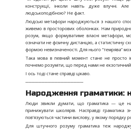
конструкції, інколи навіть дуже влучні. А
людськоподібною? Не факт.
Людські метафори народжуються з нашого способ
живемо в просторових оболонках. Нам природно 
розум, якщо формуватиме власні метафори, мож
означати не фізичну дистанцію, а статистичну с
формою невизначеності. Для нього “темрява” може 
Така мова в певний момент стане не просто і
почнемо розуміти, що перед нами не екзотичний 
І ось тоді стане справді цікаво.
──────────────────
Народження граматики: н
Люди звикли думати, що граматика — це набі
принижувати школярів. Насправді граматика з
пов’язуються частини вислову, у якому порядку р
Для штучного розуму граматика теж народжу