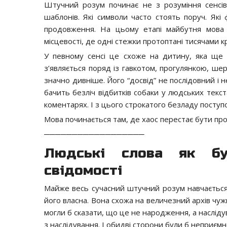
Штучний розум починає не з розуміння сенсів
шаблонів. Які символи часто стоять поруч. Які
продовження. На цьому етапі майбутня мова
місцевості, де одні стежки протоптані тисячами кро
У певному сенсі це схоже на дитину, яка ще 
з’являється поряд із гавкотом, прогулянкою, ше
значно дивніше. Його “досвід” не послідовний і н
бачить безліч відбитків собаки у людських текс
коментарях. І з цього строкатого безладу поступ
Мова починається там, де хаос перестає бути про
──────────────────
Людські слова як бу
свідомості
Майже весь сучасний штучний розум навчається
його власна. Вона схожа на величезний архів чу
могли б сказати, що це не народження, а насліду
з наслідування. І обидві сторони були б неприємно