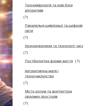
Техноміфологія та нові боги
алгоритмів
(7)
Паралельні цивілізації та цифрові
світи
(7)
Хроноінженерія та технології часу
(7)
Постбіологічні форми життя
(7)
Алгоритмічна магія і
техночаклунство
(7)
Місто-розум та архітектура
свідомих просторів
(7)