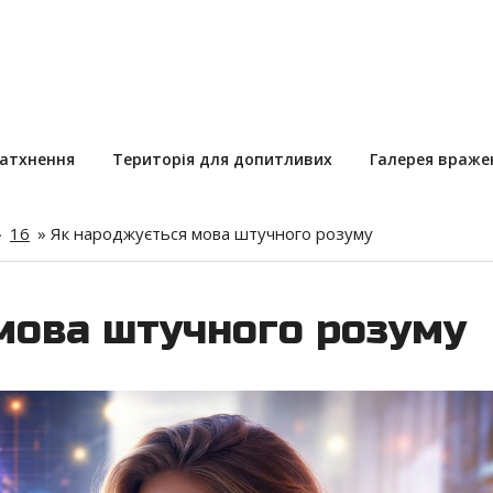
натхнення
Територія для допитливих
Галерея враже
»
16
»
Як народжується мова штучного розуму
мова штучного розуму