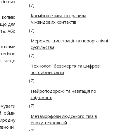
о інших
(7)
Космічна етика та правила
 копією
міжвидових контактів
, що для
(7)
ть. Або
Мережеві цивілізації та неоорганічні
сятками
суспільства
тегічне
(7)
а, якщо
Технології безсмертя та цифрові
потойбічні світи
(7)
Нейроподорожі та навігація по
свідомості
(7)
рмувати
й обмін
Метаморфози людського тіла в
риродну
епоху технологій
вно їй.
(7)