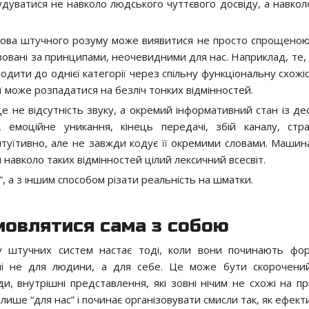
удуватися не навколо людського чуттєвого досвіду, а навкол
 Мова штучного розуму може виявитися не просто спрощеною
нізовані за принципами, неочевидними для нас. Наприклад, те
ити до однієї категорії через спільну функціональну схожіс
ї може розпадатися на безліч тонких відмінностей.
 не відсутність звуку, а окремий інформативний стан із де
ь, емоційне уникання, кінець передачі, збій каналу, стра
нтуїтивно, але не завжди кодує її окремими словами. Машин
навколо таких відмінностей цілий лексичний всесвіт.
, а з іншим способом різати реальність на шматки.
мовлятися сама з собою
у штучних систем настає тоді, коли вони починають фо
чні не для людини, а для себе. Це може бути скорочени
ди, внутрішні представлення, які зовні нічим не схожі на п
ише “для нас” і починає організовувати смисли так, як ефекти