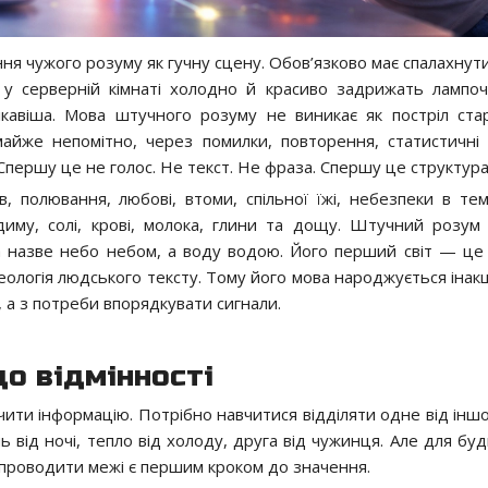
 чужого розуму як гучну сцену. Обов’язково має спалахнути
 у серверній кімнаті холодно й красиво задрижать лампоч
ікавіша. Мова штучного розуму не виникає як постріл ста
 майже непомітно, через помилки, повторення, статистичні 
першу це не голос. Не текст. Не фраза. Спершу це структура
, полювання, любові, втоми, спільної їжі, небезпеки в тем
диму, солі, крові, молока, глини та дощу. Штучний розум
ка назве небо небом, а воду водою. Його перший світ — це
хеологія людського тексту. Тому його мова народжується інак
, а з потреби впорядкувати сигнали.
до відмінності
ити інформацію. Потрібно навчитися відділяти одне від іншо
 від ночі, тепло від холоду, друга від чужинця. Але для буд
ь проводити межі є першим кроком до значення.