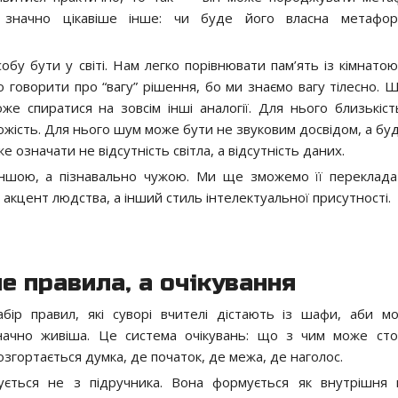
ле значно цікавіше інше: чи буде його власна метафор
у бути у світі. Нам легко порівнювати пам’ять із кімнатою
говорити про “вагу” рішення, бо ми знаємо вагу тілесно. 
е спиратися на зовсім інші аналогії. Для нього близькіс
хожість. Для нього шум може бути не звуковим досвідом, а бу
означати не відсутність світла, а відсутність даних.
ншою, а пізнавально чужою. Ми ще зможемо її переклада
акцент людства, а інший стиль інтелектуальної присутності.
е правила, а очікування
р правил, які суворі вчителі дістають із шафи, аби м
начно живіша. Це система очікувань: що з чим може сто
озгортається думка, де початок, де межа, де наголос.
ється не з підручника. Вона формується як внутрішня