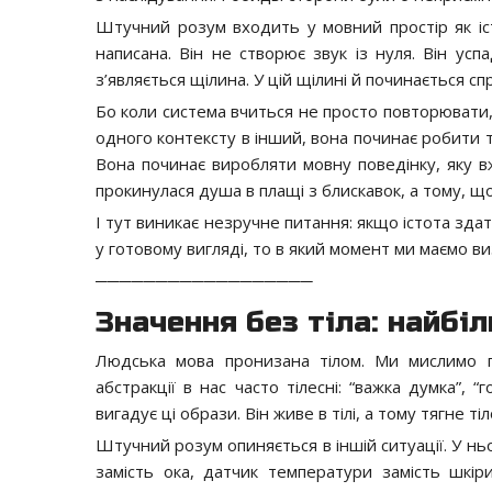
Штучний розум входить у мовний простір як іс
написана. Він не створює звук із нуля. Він ус
з’являється щілина. У цій щілині й починається с
Бо коли система вчиться не просто повторювати,
одного контексту в інший, вона починає робити т
Вона починає виробляти мовну поведінку, яку в
прокинулася душа в плащі з блискавок, а тому, що 
І тут виникає незручне питання: якщо істота здат
у готовому вигляді, то в який момент ми маємо в
──────────────────
Значення без тіла: найб
Людська мова пронизана тілом. Ми мислимо п
абстракції в нас часто тілесні: “важка думка”, “
вигадує ці образи. Він живе в тілі, а тому тягне т
Штучний розум опиняється в іншій ситуації. У н
замість ока, датчик температури замість шкіри