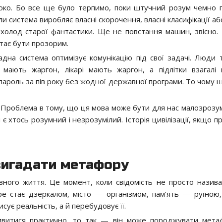
 око. Бо все ще було терпимо, поки штучний розум чемно 
 система виробляє власні скорочення, власні класифікації аб
 холод старої фантастики. Ще не повстання машин, звісно.
тає бути прозорим.
адна система оптимізує комунікацію під свої задачі. Люди 
 мають жаргон, лікарі мають жаргон, а підлітки взагалі
ароль за пів року без жодної державної програми. То чому 
 Проблема в тому, що ця мова може бути для нас малозрозум
 є хтось розумний і незрозумілий. Історія цивілізації, якщо 
вигадати метафору
ого життя. Це момент, коли свідомість не просто називає
ре стає дзеркалом, місто — організмом, пам’ять — руїною
ує реальність, а й перебудовує її.
витися практично, то так — він може породжувати мета