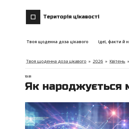
Територія цікавості
Твоя щоденна доза цікавого
Ідеї, факти й 
Твоя щоденна доза цікавого
»
2026
»
Квітень
13:51
Як народжується 