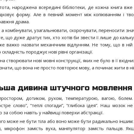
тота, народжена всередині бібліотеки, де кожна книга вже
падковує форму. Але в певний момент між копіюванням і тв
правжня драма.
 а комбінувати, узагальнювати, скорочувати, переносити зна
е, що дуже дратує тих, хто хотів би звести її лише до кальк
же важко назвати механічним відлунням. Не тому, що в ній
складність породжує нові рівні організації.
на створювати нові мовні конструкції, яких не було в її вхідн
изнати, що вона не просто повторює мову, а починає жити в ні
ільша дивина штучного мовлення
ростором, дотиком, рухом, температурою, вагою, болем.
гостре слово”, “теплі спогади”, “глибока ідея”. Наш мозок н
іло за собою навіть у найвищі поверхи абстракції.
ього може не бути тіла або воно може бути радикально іншим:
, мікрофон замість вуха, маніпулятор замість пальців. Як