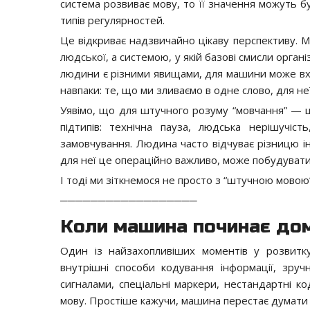
система розвиває мову, то її значення можуть б
типів регулярностей.
Це відкриває надзвичайно цікаву перспективу.
людської, а системою, у якій базові смисли орга
людини є різними явищами, для машини може вход
навпаки: те, що ми зливаємо в одне слово, для не
Уявімо, що для штучного розуму “мовчання” — це
підтипів: технічна пауза, людська нерішучіст
замовчування. Людина часто відчуває різницю і
для неї це операційно важливо, може побудувати 
І тоді ми зіткнемося не просто з “штучною мовою”
──────────────────
Коли машина починає до
Один із найзахопливіших моментів у розвитк
внутрішні способи кодування інформації, зру
сигналами, спеціальні маркери, нестандартні ко
мову. Простіше кажучи, машина перестає думати л