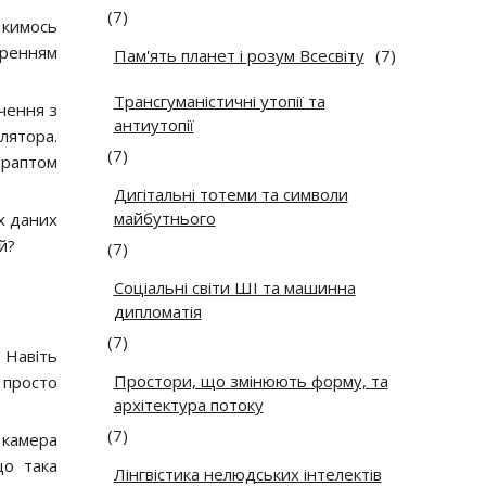
(7)
 кимось
оренням
Пам'ять планет і розум Всесвіту
(7)
Трансгуманістичні утопії та
чення з
антиутопії
улятора.
(7)
 раптом
Дигітальні тотеми та символи
майбутнього
их даних
й?
(7)
Соціальні світи ШІ та машинна
дипломатія
(7)
 Навіть
Простори, що змінюють форму, та
е просто
архітектура потоку
(7)
 камера
що така
Лінгвістика нелюдських інтелектів