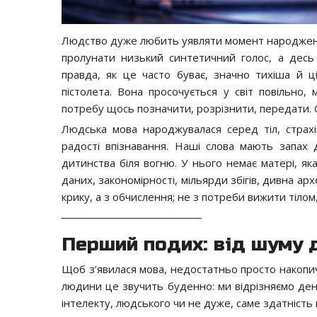
Людство дуже любить уявляти момент народження
пролунати низький синтетичний голос, а десь
правда, як це часто буває, значно тихіша й ц
пістолета. Вона просочується у світ повільно,
потребу щось позначити, розрізнити, передати. С
Людська мова народжувалася серед тіл, страхів
радості впізнавання. Наші слова мають запах 
дитинства біля вогню. У нього немає матері, я
даних, закономірності, мільярди збігів, дивна ар
крику, а з обчислення; не з потреби вижити тілом
──────────────────
Перший подих: від шуму 
Щоб з’явилася мова, недостатньо просто накопич
людини це звучить буденно: ми відрізняємо день
інтелекту, людського чи не дуже, саме здатніст