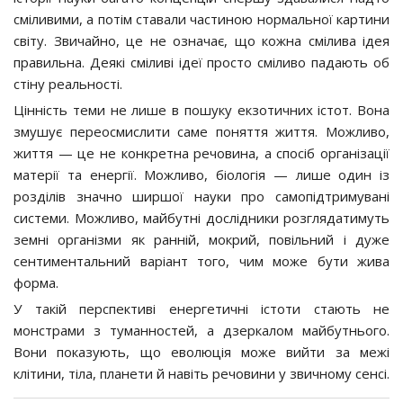
сміливими, а потім ставали частиною нормальної картини
світу. Звичайно, це не означає, що кожна смілива ідея
правильна. Деякі сміливі ідеї просто сміливо падають об
стіну реальності.
Цінність теми не лише в пошуку екзотичних істот. Вона
змушує переосмислити саме поняття життя. Можливо,
життя — це не конкретна речовина, а спосіб організації
матерії та енергії. Можливо, біологія — лише один із
розділів значно ширшої науки про самопідтримувані
системи. Можливо, майбутні дослідники розглядатимуть
земні організми як ранній, мокрий, повільний і дуже
сентиментальний варіант того, чим може бути жива
форма.
У такій перспективі енергетичні істоти стають не
монстрами з туманностей, а дзеркалом майбутнього.
Вони показують, що еволюція може вийти за межі
клітини, тіла, планети й навіть речовини у звичному сенсі.