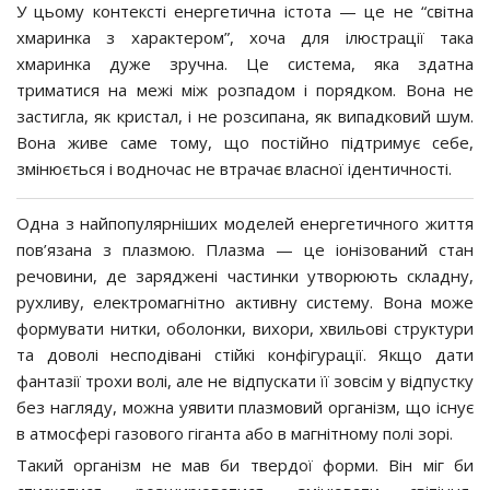
У цьому контексті енергетична істота — це не “світна
хмаринка з характером”, хоча для ілюстрації така
хмаринка дуже зручна. Це система, яка здатна
триматися на межі між розпадом і порядком. Вона не
застигла, як кристал, і не розсипана, як випадковий шум.
Вона живе саме тому, що постійно підтримує себе,
змінюється і водночас не втрачає власної ідентичності.
Одна з найпопулярніших моделей енергетичного життя
пов’язана з плазмою. Плазма — це іонізований стан
речовини, де заряджені частинки утворюють складну,
рухливу, електромагнітно активну систему. Вона може
формувати нитки, оболонки, вихори, хвильові структури
та доволі несподівані стійкі конфігурації. Якщо дати
фантазії трохи волі, але не відпускати її зовсім у відпустку
без нагляду, можна уявити плазмовий організм, що існує
в атмосфері газового гіганта або в магнітному полі зорі.
Такий організм не мав би твердої форми. Він міг би