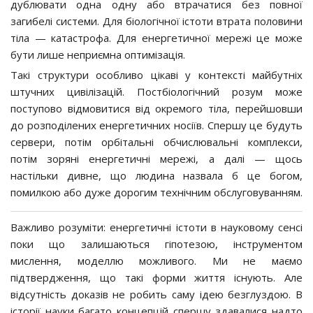
дублювати одна одну або втрачатися без повної
загибелі системи. Для біологічної істоти втрата половини
тіла — катастрофа. Для енергетичної мережі це може
бути лише неприємна оптимізація.
Такі структури особливо цікаві у контексті майбутніх
штучних цивілізацій. Постбіологічний розум може
поступово відмовитися від окремого тіла, перейшовши
до розподілених енергетичних носіїв. Спершу це будуть
сервери, потім орбітальні обчислювальні комплекси,
потім зоряні енергетичні мережі, а далі — щось
настільки дивне, що людина назвала б це богом,
помилкою або дуже дорогим технічним обслуговуванням.
Важливо розуміти: енергетичні істоти в науковому сенсі
поки що залишаються гіпотезою, інструментом
мислення, моделлю можливого. Ми не маємо
підтвердження, що такі форми життя існують. Але
відсутність доказів не робить саму ідею безглуздою. В
історії науки багато концепцій спершу здавалися надто