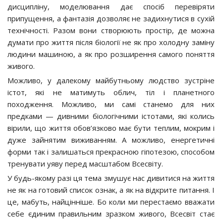
дисципліну, моделювання дає спосіб перевіряти
припущення, а фантазія дозволяє не задихнутися в сухій
технічності. Разом вони створюють простір, де можна
думати про життя після біології не як про холодну заміну
людини машиною, а як про розширення самого поняття
живого.
Можливо, у далекому майбутньому людство зустріне
істот, які не матимуть облич, тіл і планетного
походження. Можливо, ми самі станемо для них
предками — дивними біологічними істотами, які колись
вірили, що життя обов’язково має бути теплим, мокрим і
дуже зайнятим виживанням. А можливо, енергетичні
форми так і залишаться прекрасною гіпотезою, способом
тренувати уяву перед масштабом Всесвіту.
У будь-якому разі ця тема змушує нас дивитися на життя
не як на готовий список ознак, а як на відкрите питання. І
це, мабуть, найцінніше. Бо коли ми перестаємо вважати
себе єдиним правильним зразком живого, Всесвіт стає