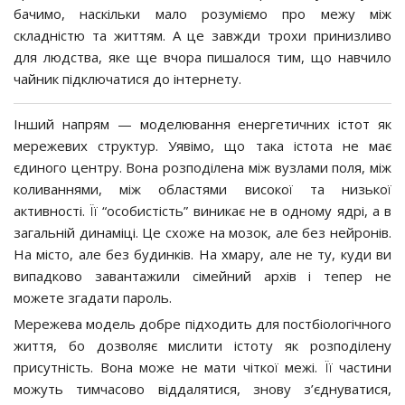
бачимо, наскільки мало розуміємо про межу між
складністю та життям. А це завжди трохи принизливо
для людства, яке ще вчора пишалося тим, що навчило
чайник підключатися до інтернету.
Інший напрям — моделювання енергетичних істот як
мережевих структур. Уявімо, що така істота не має
єдиного центру. Вона розподілена між вузлами поля, між
коливаннями, між областями високої та низької
активності. Її “особистість” виникає не в одному ядрі, а в
загальній динаміці. Це схоже на мозок, але без нейронів.
На місто, але без будинків. На хмару, але не ту, куди ви
випадково завантажили сімейний архів і тепер не
можете згадати пароль.
Мережева модель добре підходить для постбіологічного
життя, бо дозволяє мислити істоту як розподілену
присутність. Вона може не мати чіткої межі. Її частини
можуть тимчасово віддалятися, знову з’єднуватися,