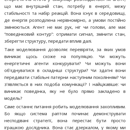
що має внутрішній стан, потребу в енергії, межу
стабільності та набір реакцій. Вона існує в середовищі,
де енергія розподілена нерівномірно, а умови постійно
змінюються. Агент не має рук, ніг чи голови, але має
“поведінковий контур”: отримати сигнал, змінити стан,
зберегти структуру, передати вплив далі.
Таке моделювання дозволяє перевіряти, за яких умов
виникає щось схоже на популяцію. Чи можуть
енергетичні агенти конкурувати? Чи можуть вони
об’єднуватися в складніші структури? Чи здатні вони
передавати стабільні патерни наступним поколінням? Чи
з’являється в них подоба комунікації? І найцікавіше: чи
виникає поведінка, яку не було прямо закладено в
модель?
Саме останнє питання робить моделювання захопливим.
Бо якщо система раптом починає демонструвати
несподівані стратегії, вона перестає бути просто
іграшкою дослідника. Вона стає дзеркалом, у якому ми