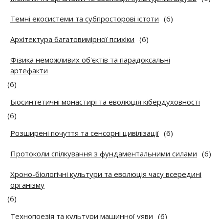
Темні екосистеми та субпросторові істоти
(6)
Архітектура багатовимірної психіки
(6)
Фізика неможливих об'єктів та парадоксальні
артефакти
(6)
Біосинтетичні монастирі та еволюція кібердуховності
(6)
Розширені почуття та сенсорні цивілізації
(6)
Протоколи спілкування з фундаментальними силами
(6)
Хроно-біологічні культури та еволюція часу всередині
організму
(6)
Технопоезія та культури машинної уяви
(6)