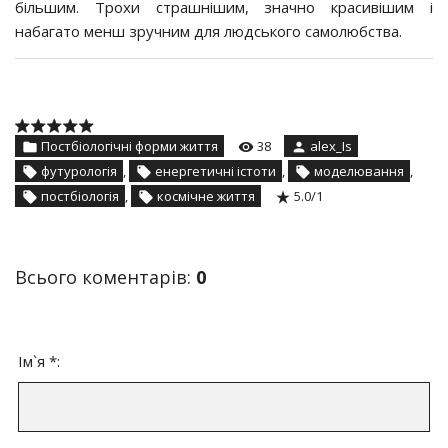
більшим. Трохи страшнішим, значно красивішим і
набагато менш зручним для людського самолюбства.
Постбіологічні форми життя
38
alex_Is
футурологія
,
енергетичні істоти
,
моделювання
,
постбіологія
,
космічне життя
5.0
/
1
Всього коментарів
:
0
Ім`я *: