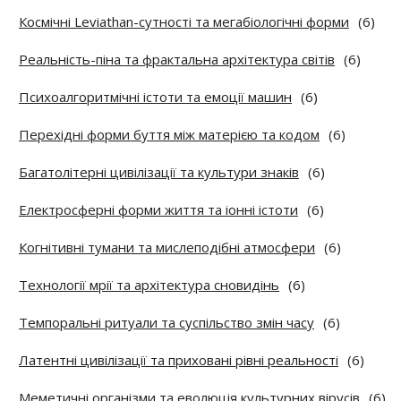
Космічні Leviathan-сутності та мегабіологічні форми
(6)
Реальність-піна та фрактальна архітектура світів
(6)
Психоалгоритмічні істоти та емоції машин
(6)
Перехідні форми буття між матерією та кодом
(6)
Багатолітерні цивілізації та культури знаків
(6)
Електросферні форми життя та іонні істоти
(6)
Когнітивні тумани та мислеподібні атмосфери
(6)
Технології мрії та архітектура сновидінь
(6)
Темпоральні ритуали та суспільство змін часу
(6)
Латентні цивілізації та приховані рівні реальності
(6)
Меметичні організми та еволюція культурних вірусів
(6)