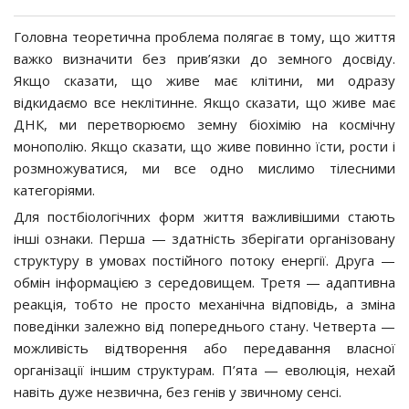
Головна теоретична проблема полягає в тому, що життя
важко визначити без прив’язки до земного досвіду.
Якщо сказати, що живе має клітини, ми одразу
відкидаємо все неклітинне. Якщо сказати, що живе має
ДНК, ми перетворюємо земну біохімію на космічну
монополію. Якщо сказати, що живе повинно їсти, рости і
розмножуватися, ми все одно мислимо тілесними
категоріями.
Для постбіологічних форм життя важливішими стають
інші ознаки. Перша — здатність зберігати організовану
структуру в умовах постійного потоку енергії. Друга —
обмін інформацією з середовищем. Третя — адаптивна
реакція, тобто не просто механічна відповідь, а зміна
поведінки залежно від попереднього стану. Четверта —
можливість відтворення або передавання власної
організації іншим структурам. П’ята — еволюція, нехай
навіть дуже незвична, без генів у звичному сенсі.