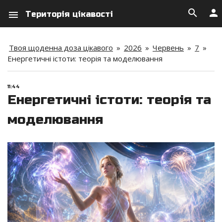
search
person
menu
Територія цікавості
Твоя щоденна доза цікавого
»
2026
»
Червень
»
7
»
Енергетичні істоти: теорія та моделювання
11:44
Енергетичні істоти: теорія та
моделювання