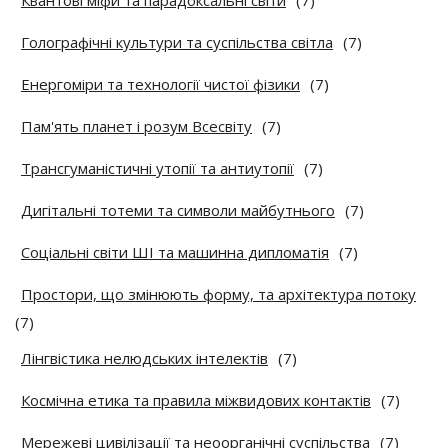
Квантові міфи та парадоксальні світи
(7)
Голографічні культури та суспільства світла
(7)
Енергоміри та технології чистої фізики
(7)
Пам'ять планет і розум Всесвіту
(7)
Трансгуманістичні утопії та антиутопії
(7)
Дигітальні тотеми та символи майбутнього
(7)
Соціальні світи ШІ та машинна дипломатія
(7)
Простори, що змінюють форму, та архітектура потоку
(7)
Лінгвістика нелюдських інтелектів
(7)
Космічна етика та правила міжвидових контактів
(7)
Мережеві цивілізації та неоорганічні суспільства
(7)