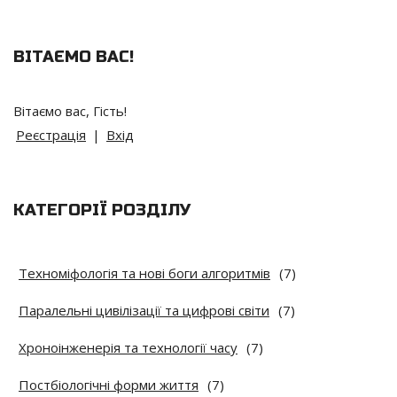
ВІТАЄМО ВАС
!
Вітаємо вас
,
Гість
!
Реєстрація
|
Вхід
КАТЕГОРІЇ РОЗДІЛУ
Техноміфологія та нові боги алгоритмів
(7)
Паралельні цивілізації та цифрові світи
(7)
Хроноінженерія та технології часу
(7)
Постбіологічні форми життя
(7)