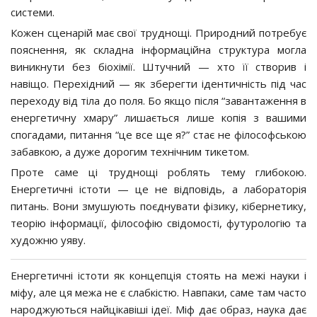
системи.
Кожен сценарій має свої труднощі. Природний потребує
пояснення, як складна інформаційна структура могла
виникнути без біохімії. Штучний — хто її створив і
навіщо. Перехідний — як зберегти ідентичність під час
переходу від тіла до поля. Бо якщо після “завантаження в
енергетичну хмару” лишається лише копія з вашими
спогадами, питання “це все ще я?” стає не філософською
забавкою, а дуже дорогим технічним тикетом.
Проте саме ці труднощі роблять тему глибокою.
Енергетичні істоти — це не відповідь, а лабораторія
питань. Вони змушують поєднувати фізику, кібернетику,
теорію інформації, філософію свідомості, футурологію та
художню уяву.
Енергетичні істоти як концепція стоять на межі науки і
міфу, але ця межа не є слабкістю. Навпаки, саме там часто
народжуються найцікавіші ідеї. Міф дає образ, наука дає