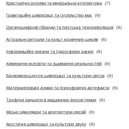
Кристалічні розуми та мінеральна інтелектика
(7)
Гравітаційні цивілізації та суспільство мас
(6)
Органоцифрові гібриди та плотська техноеволюція
(6)
Астральні ритуали та культ космічних циклів
(6)
Інформаційні океани та гідросфери даних
(6)
Химеричні всесвіти та зшивання реальностей
(6)
Біолюмінесцентні цивілізації та культури світла
(6)
Матеріалізовані думки та психофізичні артефакти
(6)
Трофічні ланцюги в машинних екосистемах
(6)
Міські симулякри та архітектури ілюзій
(6)
Акустичні цивілізації та культури звуку
(6)