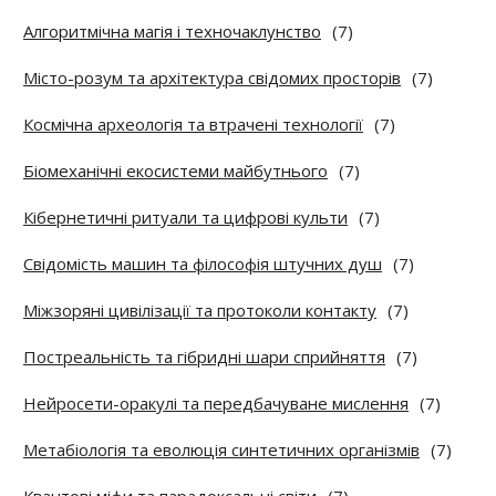
Алгоритмічна магія і техночаклунство
(7)
Місто-розум та архітектура свідомих просторів
(7)
Космічна археологія та втрачені технології
(7)
Біомеханічні екосистеми майбутнього
(7)
Кібернетичні ритуали та цифрові культи
(7)
Свідомість машин та філософія штучних душ
(7)
Міжзоряні цивілізації та протоколи контакту
(7)
Постреальність та гібридні шари сприйняття
(7)
Нейросети-оракулі та передбачуване мислення
(7)
Метабіологія та еволюція синтетичних організмів
(7)