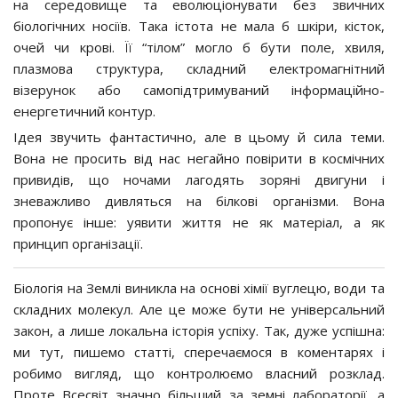
на середовище та еволюціонувати без звичних
біологічних носіїв. Така істота не мала б шкіри, кісток,
очей чи крові. Її “тілом” могло б бути поле, хвиля,
плазмова структура, складний електромагнітний
візерунок або самопідтримуваний інформаційно-
енергетичний контур.
Ідея звучить фантастично, але в цьому й сила теми.
Вона не просить від нас негайно повірити в космічних
привидів, що ночами лагодять зоряні двигуни і
зневажливо дивляться на білкові організми. Вона
пропонує інше: уявити життя не як матеріал, а як
принцип організації.
Біологія на Землі виникла на основі хімії вуглецю, води та
складних молекул. Але це може бути не універсальний
закон, а лише локальна історія успіху. Так, дуже успішна:
ми тут, пишемо статті, сперечаємося в коментарях і
робимо вигляд, що контролюємо власний розклад.
Проте Всесвіт значно більший за земні лабораторії, а