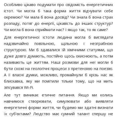
Особливо цікаво подумати про свідомість енергетичних
істот. Чи могла б така форма життя відчувати себе
окремою? Чи мала б вона досвід? Чи знала б вона страх
розпаду, потяг до енергії, цікавість до інших структур?
Чи могла б вона сприймати нас? І якщо так, то як саме?
Для енергетичної істоти людина могла б виглядати
надзвичайно повільною, щільною і незграбною
структурою. Ми б здавалися їй хімічними статуями, що
дуже довго думають, постійно щось окиснюють, а потім
називають це життям. Наші розмови для неї могли б
бути схожі на геологічні процеси з претензією на поезію.
А її власні думки, можливо, промайнули б крізь нас як
блискавка, яку ми помітили тільки тому, що на мить
зіпсувався Wi-Fi.
Але тут виникає етичне питання. Якщо ми колись
навчимося створювати, симулювати або виявляти
енергетичні форми життя, чи будемо ми здатні визнати
їх суб’єктами? Людство має сумний талант спершу не