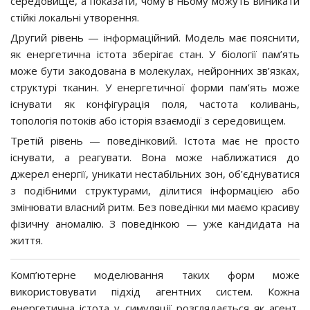
середовище, а показати, чому в ньому можуть виникати
стійкі локальні утворення.
Другий рівень — інформаційний. Модель має пояснити,
як енергетична істота зберігає стан. У біології пам’ять
може бути закодована в молекулах, нейронних зв’язках,
структурі тканин. У енергетичної форми пам’ять може
існувати як конфігурація поля, частота коливань,
топологія потоків або історія взаємодії з середовищем.
Третій рівень — поведінковий. Істота має не просто
існувати, а реагувати. Вона може наближатися до
джерел енергії, уникати нестабільних зон, об’єднуватися
з подібними структурами, ділитися інформацією або
змінювати власний ритм. Без поведінки ми маємо красиву
фізичну аномалію. З поведінкою — уже кандидата на
життя.
Комп’ютерне моделювання таких форм може
використовувати підхід агентних систем. Кожна
енергетична істота у симуляції розглядається як агент,