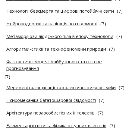
Технології безсмертя та цифрові потойбічні світи
(7)
Нейроподорожі та навігація по свідомості
(7)
Метаморфози людського тіла в епоху технологій
(7)
Алгоритми-стихії та технофеномени природи
(7)
Фантастичні моделі майбутнього та світове
прогнозування
(7)
Мережеві галюцинації та колективні цифрові міфи
(7)
Психомеханіка багатошарової свідомості
(7)
Архітектура позаособистісних інтелектів
(7)
Елементарні світи та фізика штучних всесвітів
(7)