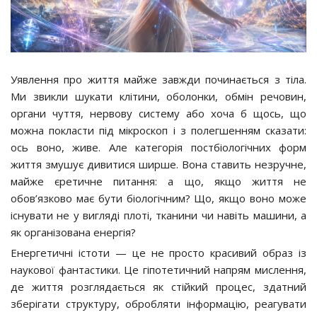
Уявлення про життя майже завжди починається з тіла.
Ми звикли шукати клітини, оболонки, обмін речовин,
органи чуття, нервову систему або хоча б щось, що
можна покласти під мікроскоп і з полегшенням сказати:
ось воно, живе. Але категорія постбіологічних форм
життя змушує дивитися ширше. Вона ставить незручне,
майже єретичне питання: а що, якщо життя не
обов’язково має бути біологічним? Що, якщо воно може
існувати не у вигляді плоті, тканини чи навіть машини, а
як організована енергія?
Енергетичні істоти — це не просто красивий образ із
наукової фантастики. Це гіпотетичний напрям мислення,
де життя розглядається як стійкий процес, здатний
зберігати структуру, обробляти інформацію, реагувати