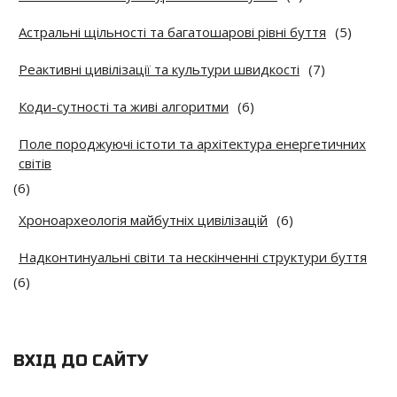
Астральні щільності та багатошарові рівні буття
(5)
Реактивні цивілізації та культури швидкості
(7)
Коди-сутності та живі алгоритми
(6)
Поле породжуючі істоти та архітектура енергетичних
світів
(6)
Хроноархеологія майбутніх цивілізацій
(6)
Надконтинуальні світи та нескінченні структури буття
(6)
ВХІД ДО САЙТУ