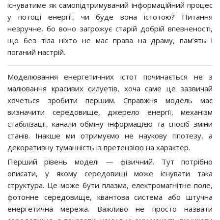
існуватиме як самопідтримуваний інформаційний процес
у потоці енергії, чи буде вона істотою? Питання
незручне, бо воно загрожує старій добрій впевненості,
що без тіла ніхто не має права на драму, пам’ять і
поганий настрій.
Моделювання енергетичних істот починається не з
малювання красивих силуетів, хоча саме це зазвичай
хочеться зробити першим. Справжня модель має
визначити середовище, джерело енергії, механізм
стабілізації, канали обміну інформацією та спосіб зміни
станів. Інакше ми отримуємо не наукову гіпотезу, а
декоративну туманність із претензією на характер.
Перший рівень моделі — фізичний. Тут потрібно
описати, у якому середовищі може існувати така
структура. Це може бути плазма, електромагнітне поле,
фотонне середовище, квантова система або штучна
енергетична мережа. Важливо не просто назвати