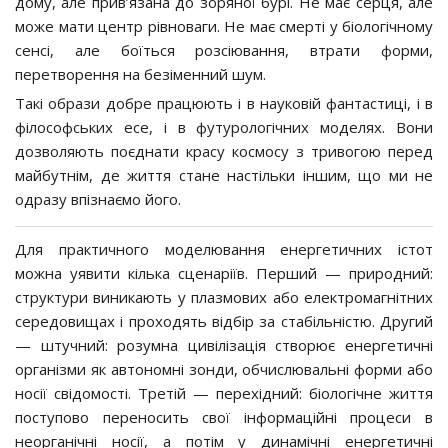
дому, але прив’язана до зоряної бурі. Не має серця, але
може мати центр рівноваги. Не має смерті у біологічному
сенсі, але боїться розсіювання, втрати форми,
перетворення на безіменний шум.
Такі образи добре працюють і в науковій фантастиці, і в
філософських есе, і в футурологічних моделях. Вони
дозволяють поєднати красу космосу з тривогою перед
майбутнім, де життя стане настільки іншим, що ми не
одразу впізнаємо його.
Для практичного моделювання енергетичних істот
можна уявити кілька сценаріїв. Перший — природний:
структури виникають у плазмових або електромагнітних
середовищах і проходять відбір за стабільністю. Другий
— штучний: розумна цивілізація створює енергетичні
організми як автономні зонди, обчислювальні форми або
носії свідомості. Третій — перехідний: біологічне життя
поступово переносить свої інформаційні процеси в
неорганічні носії, а потім у динамічні енергетичні