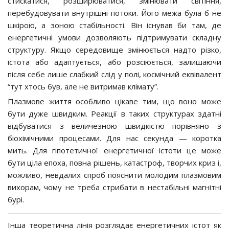
стискатися, розширюватися, змінювати світіння,
перебудовувати внутрішні потоки. Його межа була б не
шкірою, а зоною стабільності. Він існував би там, де
енергетичні умови дозволяють підтримувати складну
структуру. Якщо середовище змінюється надто різко,
істота або адаптується, або розсіюється, залишаючи
після себе лише слабкий слід у полі, космічний еквівалент
“тут хтось був, але не витримав клімату”.
Плазмове життя особливо цікаве тим, що воно може
бути дуже швидким. Реакції в таких структурах здатні
відбуватися з величезною швидкістю порівняно з
біохімічними процесами. Для нас секунда — коротка
мить. Для гіпотетичної енергетичної істоти це може
бути ціла епоха, повна рішень, катастроф, творчих криз і,
можливо, невдалих спроб пояснити молодим плазмовим
вихорам, чому не треба стрибати в нестабільні магнітні
бурі.
Інша теоретична лінія розглядає енергетичних істот як