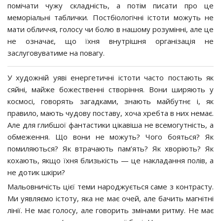
помічати чужу складність, а потім писати про це
меморіальні таблички. Постбіологічні істоти можуть не
мати обличчя, голосу чи болю в нашому розумінні, але це
не означає, що їхня внутрішня організація не
заслуговуватиме на повагу.
У художній уяві енергетичні істоти часто постають як
сяйні, майже божественні створіння. Вони ширяють у
космосі, говорять загадками, знають майбутнє і, як
правило, мають чудову поставу, хоча хребта в них немає.
Але для глибшої фантастики цікавіша не всемогутність, а
обмеження. Що вони не можуть? Чого бояться? Як
помиляються? Як втрачають пам’ять? Як хворіють? Як
кохають, якщо їхня близькість — це накладання полів, а
не дотик шкіри?
Мальовничість цієї теми народжується саме з контрасту.
Ми уявляємо істоту, яка не має очей, але бачить магнітні
лінії. Не має голосу, але говорить змінами ритму. Не має