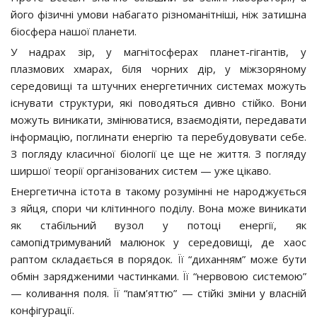
його фізичні умови набагато різноманітніші, ніж затишна
біосфера нашої планети.
У надрах зір, у магнітосферах планет-гігантів, у
плазмових хмарах, біля чорних дір, у міжзоряному
середовищі та штучних енергетичних системах можуть
існувати структури, які поводяться дивно стійко. Вони
можуть виникати, змінюватися, взаємодіяти, передавати
інформацію, поглинати енергію та перебудовувати себе.
З погляду класичної біології це ще не життя. З погляду
ширшої теорії організованих систем — уже цікаво.
Енергетична істота в такому розумінні не народжується
з яйця, спори чи клітинного поділу. Вона може виникати
як стабільний вузол у потоці енергії, як
самопідтримуваний малюнок у середовищі, де хаос
раптом складається в порядок. Її “диханням” може бути
обмін зарядженими частинками. Її “нервовою системою”
— коливання поля. Її “пам’яттю” — стійкі зміни у власній
конфігурації.