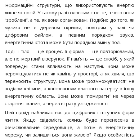
інформаційні структури, що використовують енергію
лише як носій. У такому разі головним є не те, з чого вони
“зроблені”, а те, як вони організовані. Подібно до того, як
музика не є деревом скрипки, повітрям у залі чи
цифровим файлом, а певним порядком звуків,
енергетична істота може бути порядком змін у полі.
Тоді її тіло — це процес. Її форма — це повторюваний,
але не мертвий візерунок. Її пам’ять — це спосіб, у який
попередні стани впливають на наступні. Вона може
переміщуватися не як камінь у просторі, а як хвиля, що
переносить структуру. Вона може “розмножуватися” не
поділом клітини, а копіюванням власного патерну в іншу
енергетичну область. Вона може “помирати” не через
старіння тканин, а через втрату узгодженості.
Цей підхід наближає нас до цифрових і штучних форм
життя. Якщо свідомість колись буде перенесена в
обчислювальне середовище, а потім в енергетичну
мережу, чи залишиться вона живою? Якщо особистість