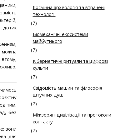
івники,
Космічна археологія та втрачені
замість
технології
ктерій,
(7)
у, дотик
Біомеханічні екосистеми
майбутнього
женням,
(7)
е можна
 втому,
Кібернетичні ритуали та цифрові
ожливо,
культи
(7)
Свідомість машин та філософія
 чимось
штучних душ
роєктну
(7)
ед тим,
ад, без
Міжзоряні цивілізації та протоколи
контакту
е: вони
(7)
ева для