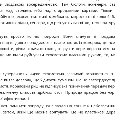
 людською зосередженістю. Там біологи, інженери, сад
ся над столами, ніби над стародавніми картами. Тільки 
утніх екосистем: живі мембрани, мікроскопічні колонії ба
ї поживних рідин, сенсори, що реагують на світло, температур
дуть просто копією природи. Вони стануть її продов
о надто довго поводилося з планетою як із коморою, де вс
ожніти, річки втрачати голос, а ґрунти перетворюватися на
кщо ми вміли руйнувати екосистеми власними руками, то, м
к суперечність. Адже екосистема зазвичай асоціюється з
не питає дозволу, щоб дихати туманом. Ліс не затверджує п
истя. Кораловий риф не підписує акт приймання-передачі пер
незліченну кількість дрібних істот. Природа працює без нар
ої ефективності.
гнуть замінити природу. Їхнє завдання тонше й небезпечніш
і світом, який ще можна врятувати. Це не пластикові дер