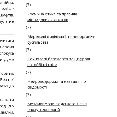
стійно.
(7)
у майже
Космічна етика та правила
шафтів.
міжвидових контактів
у, а не
(7)
Мережеві цивілізації та неоорганічні
вчитися
суспільства
нерські
(7)
спокуса
Технології безсмертя та цифрові
ти дуже
потойбічні світи
(7)
горитм.
 Без неї
Нейроподорожі та навігація по
уатацію
свідомості
(7)
вважати
Метаморфози людського тіла в
год. До
епоху технологій
ивалий.
(7)