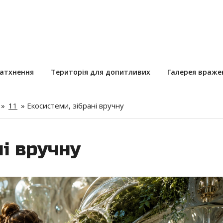
натхнення
Територія для допитливих
Галерея враже
»
11
»
Екосистеми, зібрані вручну
ні вручну