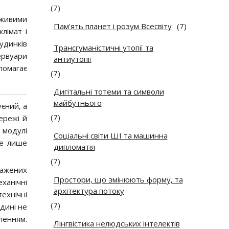
(7)
вживими
Пам'ять планет і розум Всесвіту
(7)
лімат і
удинків
Трансгуманістичні утопії та
ервуари
антиутопії
помагає
(7)
Дигітальні тотеми та символи
майбутнього
єний, а
(7)
мережі й
 модулі
Соціальні світи ШІ та машинна
не лише
дипломатія
(7)
нажених
Простори, що змінюють форму, та
ханічні
архітектура потоку
ехнічні
(7)
дині не
ленням.
Лінгвістика нелюдських інтелектів