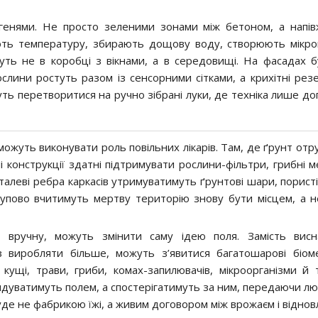
егенями. Не просто зеленими зонами між бетоном, а напі
ють температуру, збирають дощову воду, створюють мікрок
ть не в коробці з вікнами, а в середовищі. На фасадах б
ослини ростуть разом із сенсорними сітками, а крихітні рез
ть перетворитися на ручно зібрані луки, де техніка лише до
ожуть виконувати роль повільних лікарів. Там, де ґрунт отру
ні конструкції здатні підтримувати рослини-фільтри, грибні 
талеві ребра каркасів утримуватимуть ґрунтові шари, пористі
ступово вчитимуть мертву територію знову бути місцем, а 
ні вручну, можуть змінити саму ідею поля. Замість вис
виробляти більше, можуть з’явитися багатошарові біоме
ущі, трави, гриби, комах-запилювачів, мікроорганізми й т
ндуватимуть полем, а спостерігатимуть за ним, передаючи лю
уде не фабрикою їжі, а живим договором між врожаєм і віднов