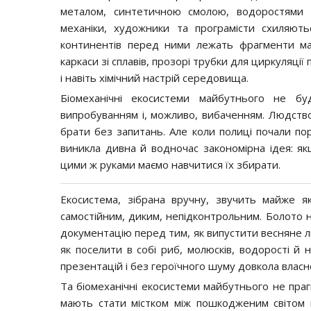
металом, синтетичною смолою, водоростями й
механіки, художники та програмісти схиляють
континентів перед ними лежать фрагменти майб
каркаси зі сплавів, прозорі трубки для циркуляці
і навіть хімічний настрій середовища.
Біомеханічні екосистеми майбутнього не бу
випробуванням і, можливо, вибаченням. Людств
брати без запитань. Але коли полиці почали пор
виникла дивна й водночас закономірна ідея: я
цими ж руками маємо навчитися їх збирати.
Екосистема, зібрана вручну, звучить майже я
самостійним, диким, непідконтрольним. Болото 
документацію перед тим, як випустити весняне л
як поселити в собі риб, молюсків, водорості й 
презентацій і без героїчного шуму довкола власн
Та біомеханічні екосистеми майбутнього не пра
мають стати містком між пошкодженим світом 