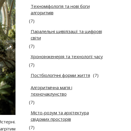
Техноміфологія та нові боги
алгоритмів
(7)
Паралельні цивілізації та цифрові
світи
(7)
Хроноінженерія та технології часу
(7)
Постбіологічні форми життя
(7)
Алгоритмічна магія і
техночаклунство
(7)
Місто-розум та архітектура
свідомих просторів
йстерні.
(7)
агрітим