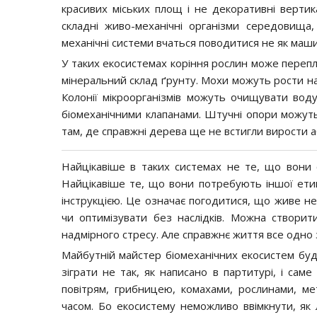
красивих міських площ і не декоративні вертика
складні живо-механічні організми середовища,
механічні системи вчаться поводитися не як машин
У таких екосистемах коріння рослин може перепл
мінеральний склад ґрунту. Мохи можуть рости на 
Колонії мікроорганізмів можуть очищувати воду
біомеханічними клапанами. Штучні опори можуть 
там, де справжні дерева ще не встигли вирости 
Найцікавіше в таких системах не те, що вони с
Найцікавіше те, що вони потребують іншої етик
інструкцією. Це означає погодитися, що живе не
чи оптимізувати без наслідків. Можна створити
надмірного стресу. Але справжнє життя все одно 
Майбутній майстер біомеханічних екосистем буд
зіграти не так, як написано в партитурі, і сам
повітрям, грибницею, комахами, рослинами, м
часом. Бо екосистему неможливо ввімкнути, як л