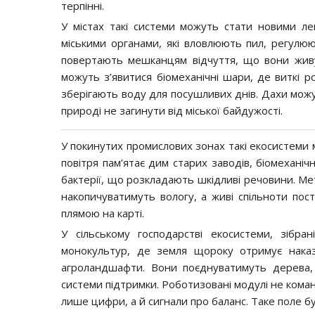
терпінні.
У містах такі системи можуть стати новими л
міськими органами, які вловлюють пил, регулю
повертають мешканцям відчуття, що вони живу
можуть з’явитися біомеханічні шари, де виткі р
зберігають воду для посушливих днів. Дахи можу
природі не загинути від міської байдужості.
У покинутих промислових зонах такі екосистеми м
повітря пам’ятає дим старих заводів, біомеханіч
бактерії, що розкладають шкідливі речовини. Ме
накопичуватимуть вологу, а живі спільноти по
плямою на карті.
У сільському господарстві екосистеми, зібра
монокультур, де земля щороку отримує наказ 
агроландшафти. Вони поєднуватимуть дерева, к
системи підтримки. Роботизовані модулі не кома
лише цифри, а й сигнали про баланс. Таке поле б