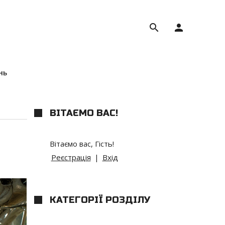
search
person
нь
ВІТАЄМО ВАС
!
Вітаємо вас
,
Гість
!
Реєстрація
|
Вхід
КАТЕГОРІЇ РОЗДІЛУ