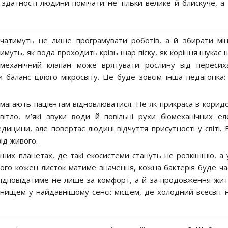
здатності людини помічати не тільки велике й блискуче, а 
чатимуть не лише програмувати роботів, а й збирати мін
муть, як вода проходить крізь шар піску, як коріння шукає ш
 механічний клапан може врятувати рослину від пересих
аланс цілого мікросвіту. Це буде зовсім інша педагогіка:
омагають пацієнтам відновлюватися. Не як прикраса в коридор
вітло, м’які звуки води й повільні рухи біомеханічних ел
ицини, але повертає людині відчуття присутності у світі. Б
від живого.
інших планетах, де такі екосистеми стануть не розкішшю, а
ого кожен листок матиме значення, кожна бактерія буде ч
відповідатиме не лише за комфорт, а й за продовження жит
гнищем у найдавнішому сенсі: місцем, де холодний всесвіт 