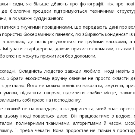
льні сади, які більше дбають про фотографії, ніж про пові
 де біологічні процеси підтримуються технічними структу
и, а як уважні сусіди живого.
ітатися з гнучкими провідниками, що передають дані про воло
пористих біокерамічних панелях, які збирають конденсат із п
 в каналах, де потік регулюється не грубими насосами, а 
імітувати старі дерева, даючи прихисток комахам, птахам і
або вже не можуть прижитися без допомоги.
кладні. Складність людство завжди любило, іноді навіть з
и. Зібрати екосистему вручну означає не просто скласти де
 є деталлю. Його не можна повністю наказати, змусити, при
 умови, підказати напрям, підсилити слабке місце, захист
залишить собі право на несподіванку.
е схожий не на володаря, а на диригента, який знає: оркес
е в цьому іноді ховається диво. Він працюватиме з водою, с
еталом, полімерними тканинами, алгоритмами й часом. Осо
ампу. Її треба чекати. Вона проростає не тільки в просторі