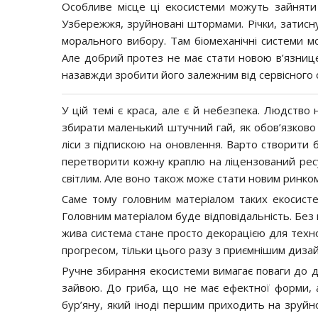
Особливе місце ці екосистеми можуть зайняти 
Узбережжя, зруйновані штормами. Річки, затисну
морального вибору. Там біомеханічні системи 
Але добрий протез не має стати новою в’язниц
назавжди зробити його залежним від сервісного 
У цій темі є краса, але є й небезпека. Людство
збирати маленький штучний гай, як обов’язково
ліси з підпискою на оновлення. Варто створити 
перетворити кожну краплю на ліцензований рес
світлим. Але воно також може стати новим ринко
Саме тому головним матеріалом таких екосисте
Головним матеріалом буде відповідальність. Без н
жива система стане просто декорацією для техно
прогресом, тільки цього разу з приємнішим диза
Ручне збирання екосистеми вимагає поваги до др
зайвою. До гриба, що не має ефектної форми, а
бур’яну, який іноді першим приходить на зруйн