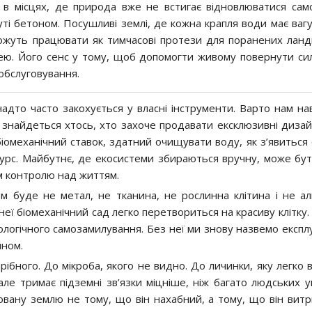
в місцях, де природа вже не встигає відновлюватися само
ті бетоном. Посушливі землі, де кожна крапля води має ваг
можуть працювати як тимчасові протези для поранених ланд
ею. Його сенс у тому, щоб допомогти живому повернути сил
обслуговування.
 надто часто закохується у власні інструменти. Варто нам на
 знайдеться хтось, хто захоче продавати ексклюзивні дизай
біомеханічний ставок, здатний очищувати воду, як з’явиться 
урс. Майбутнє, де екосистеми збираються вручну, може бу
м контролю над життям.
м буде не метал, не тканина, не рослинна клітина і не ал
еї біомеханічний сад легко перетвориться на красиву клітку.
логічного самозамилування. Без неї ми знову назвемо експл
йном.
ібного. До мікроба, якого не видно. До личинки, яку легко 
ле тримає підземні зв’язки міцніше, ніж багато людських у
овану землю не тому, що він нахабний, а тому, що він витр