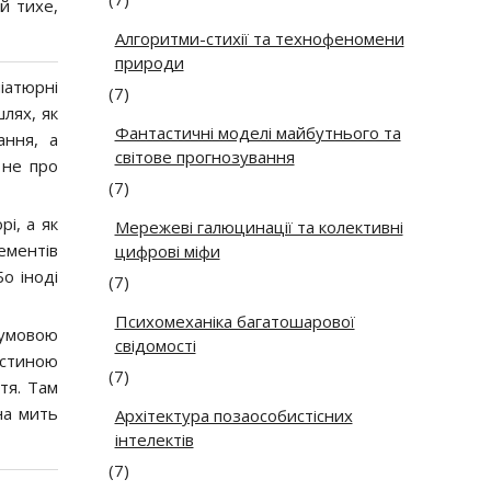
й тихе,
Алгоритми-стихії та технофеномени
природи
іатюрні
(7)
лях, як
Фантастичні моделі майбутнього та
ання, а
світове прогнозування
 не про
(7)
і, а як
Мережеві галюцинації та колективні
ементів
цифрові міфи
о іноді
(7)
Психомеханіка багатошарової
 умовою
свідомості
астиною
(7)
тя. Там
на мить
Архітектура позаособистісних
інтелектів
(7)