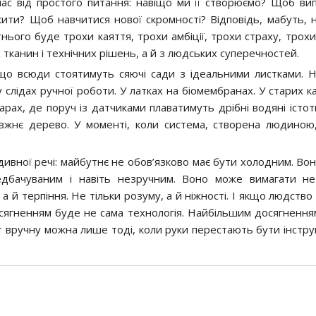
нас від простого питання: навіщо ми її створюємо? Щоб ви
ти? Щоб навчитися нової скромності? Відповідь, мабуть, 
нього буде трохи каяття, трохи амбіції, трохи страху, трохи
х тканин і технічних рішень, а й з людських суперечностей.
що всюди стоятимуть сяючі сади з ідеальними листками. Н
у слідах ручної роботи. У латках на біомембранах. У старих к
ах, де поруч із датчиками плаватимуть дрібні водяні істоти.
авжнє дерево. У моменті, коли система, створена людиною
 дивної речі: майбутнє не обов’язково має бути холодним. Во
едбачуваним і навіть незручним. Воно може вимагати не
 а й терпіння. Не тільки розуму, а й ніжності. І якщо людство
сягненням буде не сама технологія. Найбільшим досягнення
іт вручну можна лише тоді, коли руки перестають бути інстр