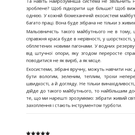
Та навіть найрозумніша система не звільнить 
зроблене? Щоб підкорити ще більше? Щоб вижи
однією. У кожній біомеханічній екосистемі майбут
багато праці. Вона буде зібрана не тільки з живи
Мальовничість такого майбутнього не в тому, 
справжня краса буде в нерівності, у шорсткості, 
обплетених новими пагонами. У водних резервуар
від штучної опори, яку згодом переросте спр
поводитися не як виріб, а як місце.
Екосистеми, зібрані вручну, можуть навчити нас
бути вологим, зеленим, теплим, трохи непер
швидкості, а й догляду. Не тільки винахідливості,
дійде до такого майбутнього, то найбільшим до
те, що ми нарешті зрозуміємо: зібрати живий св
захоплення і стають інструментом турботи.