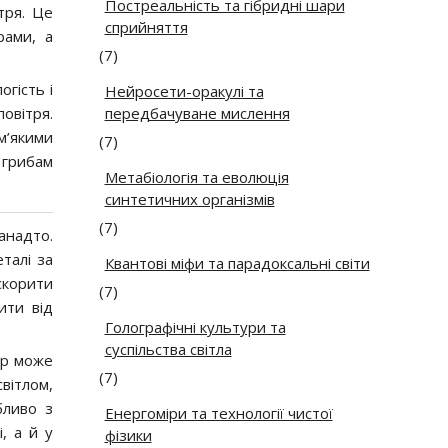
Постреальність та гібридні шари
тря. Це
сприйняття
рами, а
(7)
гість і
Нейросети-оракулі та
овітря.
передбачуване мислення
м’якими
(7)
 грибам
Метабіологія та еволюція
синтетичних організмів
(7)
анадто.
талі за
Квантові міфи та парадоксальні світи
скорити
(7)
ити від
Голографічні культури та
суспільства світла
тр може
(7)
вітлом,
бливо з
Енергоміри та технології чистої
, а й у
фізики