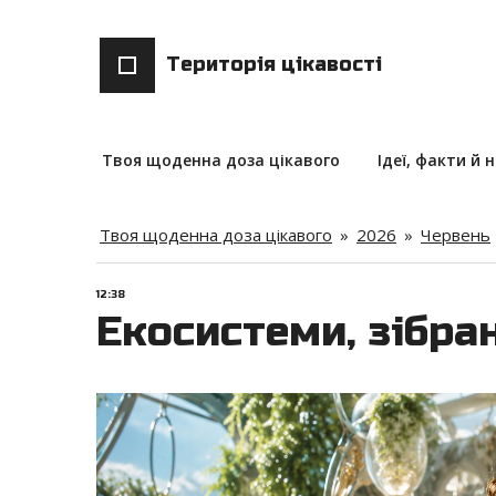
Територія цікавості
Твоя щоденна доза цікавого
Ідеї, факти й 
Твоя щоденна доза цікавого
»
2026
»
Червень
12:38
Екосистеми, зібра