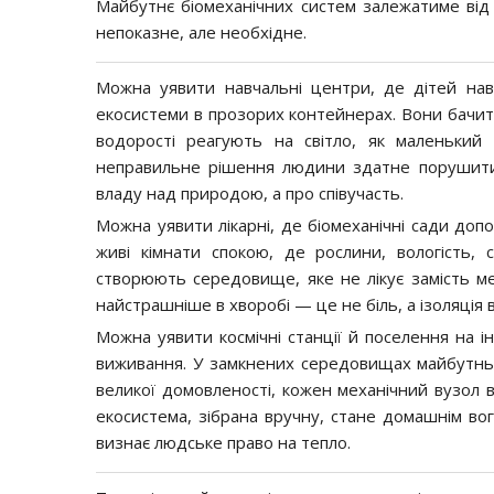
Майбутнє біомеханічних систем залежатиме від 
непоказне, але необхідне.
Можна уявити навчальні центри, де дітей нав
екосистеми в прозорих контейнерах. Вони бачити
водорості реагують на світло, як маленький
неправильне рішення людини здатне порушити б
владу над природою, а про співучасть.
Можна уявити лікарні, де біомеханічні сади доп
живі кімнати спокою, де рослини, вологість, с
створюють середовище, яке не лікує замість мед
найстрашніше в хворобі — це не біль, а ізоляція 
Можна уявити космічні станції й поселення на 
виживання. У замкнених середовищах майбутнь
великої домовленості, кожен механічний вузол 
екосистема, зібрана вручну, стане домашнім во
визнає людське право на тепло.