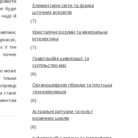
правити
Елементарні світи та фізика
не буде
штучних всесвітів
 надії й
(7)
Кристалічні розуми та мінеральна
авпаки,
інтелектика
аркасах,
 У тіні
(7)
, почне
Гравітаційні цивілізації та
суспільство мас
но може
(6)
 тільки
Органоцифрові гібриди та плотська
 справді
техноеволюція
м стане
ументом
(6)
Астральні ритуали та культ
космічних циклів
(6)
Інформаційні океани та гідросфери