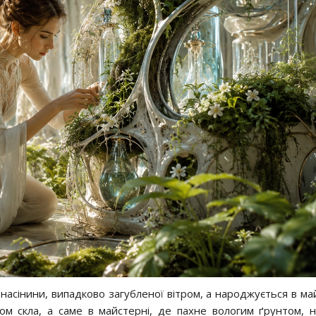
 насінини, випадково загубленої вітром, а народжується в ма
ом скла, а саме в майстерні, де пахне вологим ґрунтом, н