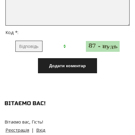
Код *:
ВІТАЄМО ВАС
!
Вітаємо вас
,
Гість
!
Реєстрація
|
Вхід