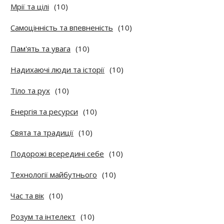
Мрії та цілі
(10)
Самоцінність та впевненість
(10)
Пам'ять та увага
(10)
Надихаючі люди та історії
(10)
Тіло та рух
(10)
Енергія та ресурси
(10)
Свята та традиції
(10)
Подорожі всередині себе
(10)
Технології майбутнього
(10)
Час та вік
(10)
Розум та інтелект
(10)