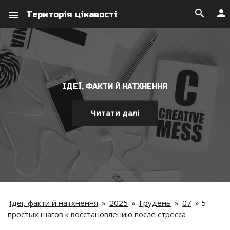
search
person
menu
Територія цікавості
ІДЕЇ, ФАКТИ Й НАТХНЕННЯ
Читати далі
Ідеї, факти й натхнення
»
2025
»
Грудень
»
07
»
5
простых шагов к восстановлению после стресса