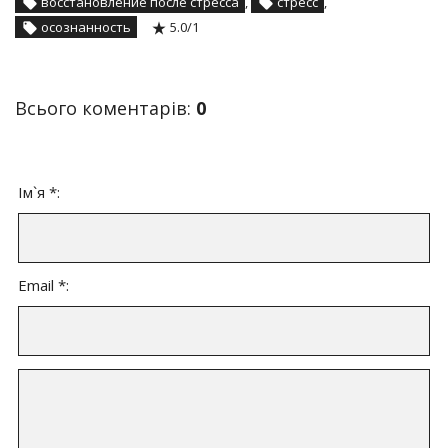
восстановление после стресса
,
стресс
,
осознанность
5.0
/
1
Всього коментарів
:
0
Ім`я *:
Email *: