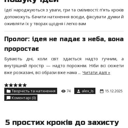
Ідеї народжуються з уваги, гри та сміливості: п’ять кроків
допоможуть бачити натхнення всюди, фіксувати думки й
оживляти їх у творах щодня і легко вам
Пролог: ідея не падає з неба, вона
проростає
Бувають дні, коли світ здається надто гучним, а
внутрішній простір — надто порожнім. Ніби всі сюжети
вже розказані, всі образи вже нама
...
Читати далі »
Творчість та натхнення
74
alex_Is
15.12.2025
Коментарі (0)
5 простих кроків до захисту