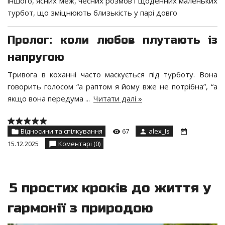
іншого, ясних меж, чесних розмов і щоденних маленьких
турбот, що зміцнюють близькість у парі довго
Пролог: коли любов плутають із
напругою
Тривога в коханні часто маскується під турботу. Вона
говорить голосом “а раптом я йому вже не потрібна”, “а
якщо вона передума
...
Читати далі »
Відносини та спілкування
67
alex_Is
15.12.2025
Коментарі (0)
5 простих кроків до життя у
гармонії з природою