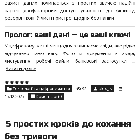
Захист даних починається з простих звичок: надійні
паролі, двофакторний доступ, уважність до фішингу,
резервні копії й чисті пристрої щодня без паніки
Пролог: ваші дані — це ваші ключі
У цифровому житті ми щодня залишаємо сліди, але рідко
відчуваємо їхню вагу. Фото й документи в хмарі,
листування, робочі файли, банківські застосунки,
...
Читати далі »
Технології та цифрове життя
92
alex_Is
15.12.2025
Коментарі (0)
5 простих кроків до кохання
без тривоги