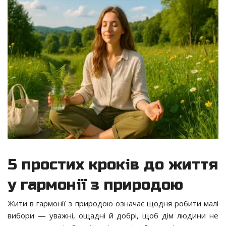
5 простих кроків до життя
у гармонії з природою
Жити в гармонії з природою означає щодня робити малі
вибори — уважні, ощадні й добрі, щоб дім людини не