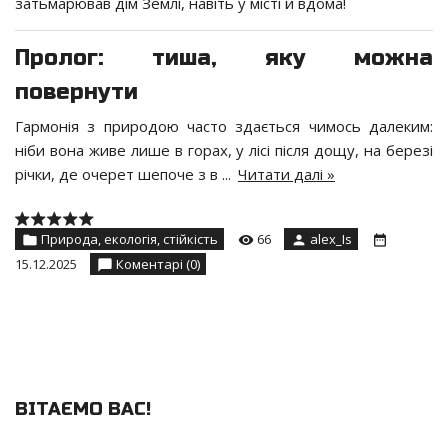
затьмарював дім Землі, навіть у місті й вдома!
Пролог: тиша, яку можна
повернути
Гармонія з природою часто здається чимось далеким:
ніби вона живе лише в горах, у лісі після дощу, на березі
річки, де очерет шепоче з в
...
Читати далі »
Природа, екологія, стійкість
66
alex_Is
15.12.2025
Коментарі (0)
ВІТАЄМО ВАС
!