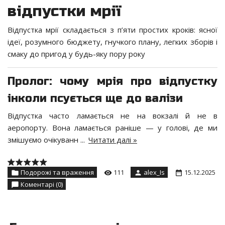
відпустки мрії
Відпустка мрії складається з п’яти простих кроків: ясної
ідеї, розумного бюджету, гнучкого плану, легких зборів і
смаку до пригод у будь-яку пору року
Пролог: чому мрія про відпустку
інколи псується ще до валізи
Відпустка часто ламається не на вокзалі й не в
аеропорту. Вона ламається раніше — у голові, де ми
змішуємо очікуванн
...
Читати далі »
Подорожі та враження
111
alex_Is
15.12.2025
Коментарі (0)