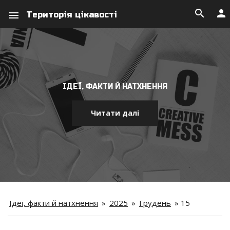
search
person
menu
Територія цікавості
ІДЕЇ, ФАКТИ Й НАТХНЕННЯ
Читати далі
Ідеї, факти й натхнення
»
2025
»
Грудень
»
15