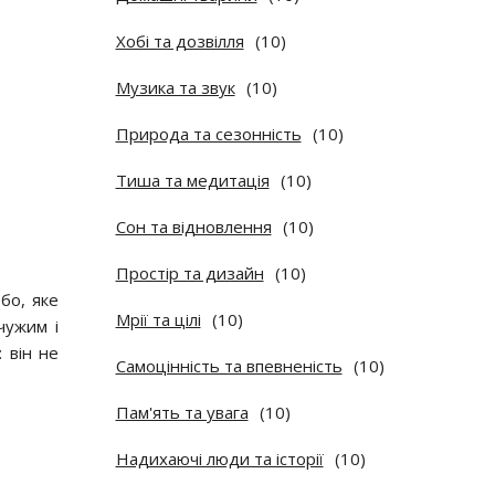
Хобі та дозвілля
(10)
Музика та звук
(10)
Природа та сезонність
(10)
Тиша та медитація
(10)
Сон та відновлення
(10)
Простір та дизайн
(10)
бо, яке
Мрії та цілі
(10)
чужим і
 він не
Самоцінність та впевненість
(10)
Пам'ять та увага
(10)
Надихаючі люди та історії
(10)