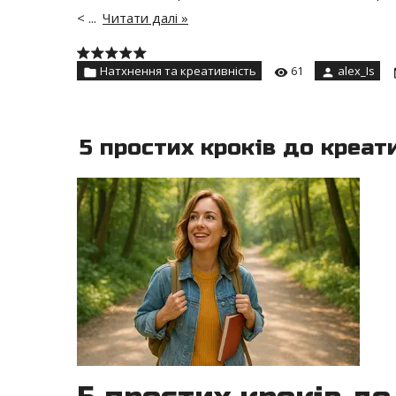
<
...
Читати далі »
Натхнення та креативність
61
alex_Is
5 простих кроків до креат