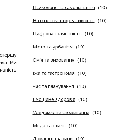
Психологія та самопізнання
(10)
Натхнення та креативність
(10)
Цифрова грамотність
(10)
Місто та урбанізм
(10)
 спершу
Сім'я та виховання
(10)
ила. Ми
ивність
Їжа та гастрономія
(10)
Час та планування
(10)
Емоційне здоров'я
(10)
Усвідомлене споживання
(10)
Мода та стиль
(10)
Домашні тварини
(10)