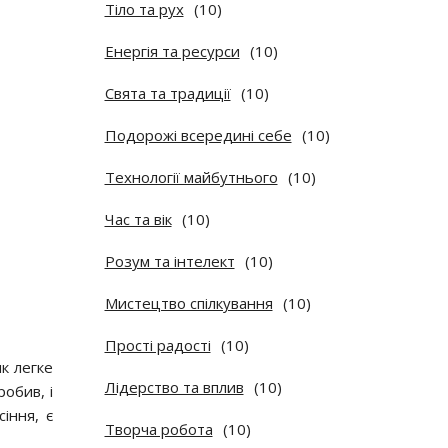
Тіло та рух
(10)
Енергія та ресурси
(10)
Свята та традиції
(10)
Подорожі всередині себе
(10)
Технології майбутнього
(10)
Час та вік
(10)
Розум та інтелект
(10)
Мистецтво спілкування
(10)
Прості радості
(10)
як легке
Лідерство та вплив
(10)
робив, і
іння, є
Творча робота
(10)