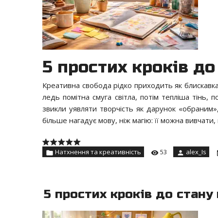
5 простих кроків до
Креативна свобода рідко приходить як блискавка
ледь помітна смуга світла, потім тепліша тінь, 
звикли уявляти творчість як дарунок «обраним»,
більше нагадує мову, ніж магію: її можна вивчати
Натхнення та креативність
53
alex_Is
5 простих кроків до стану