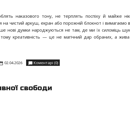
блять наказового тону, не терплять поспіху й майже ні
я на чистий аркуш, екран або порожній блокнот і вимагаємо в
тіше нові думки народжуються не там, де ми їх силоміць шук
е тому креативність — це не магічний дар обраних, а жива
02.04.2026
Коментарі (0)
ивної свободи