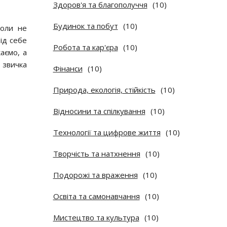
Здоров'я та благополуччя
(10)
Будинок та побут
(10)
коли не
ід себе
Робота та кар'єра
(10)
аємо, а
 звичка
Фінанси
(10)
Природа, екологія, стійкість
(10)
Відносини та спілкування
(10)
Технології та цифрове життя
(10)
Творчість та натхнення
(10)
Подорожі та враження
(10)
Освіта та самонавчання
(10)
Мистецтво та культура
(10)