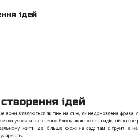
ення ідей
 створення ідей
е вони з’являються як тінь на стіні, як недомовлена фраза, 
викли уявляти натхнення блискавкою: хтось сидів, нічого не 
альному житті ідеї більше схожі на сад: там є ґрунт, є нас
гулярність.