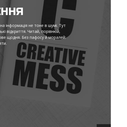
НЯ
ормація не тоне в шумі. Тут
криття. Читай, порівнюй,
ня. Без пафосу й моралей: