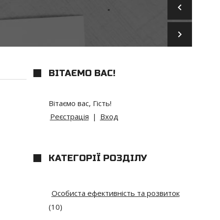
keyboard_arrow_left
keyboard_arrow_right
ВІТАЄМО ВАС
!
Вітаємо вас
,
Гість
!
Реєстрація
|
Вход
КАТЕГОРІЇ РОЗДІЛУ
Особиста ефективність та розвиток
(10)