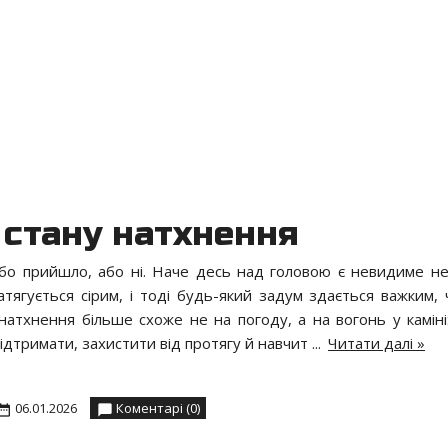
 стану натхнення
або прийшло, або ні. Наче десь над головою є невидиме не
затягується сірим, і тоді будь-який задум здається важким, 
атхнення більше схоже не на погоду, а на вогонь у каміні:
підтримати, захистити від протягу й навчит
...
Читати далі »
06.01.2026
Коментарі (0)