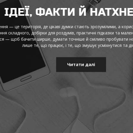
ДЕЇ, ФАКТИ Й НАТХНЕН
це територія, де цікаві думки стають зрозумілими, а корисна інф
адного, добірки для роздумів, практичні підказки та маленькі від
щоб бачити ширше, думати точніше й сміливо пробувати нове щод
лише те, що працює, і те, що змушує усміхнутися та діяти.
Читати далі