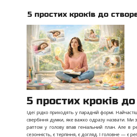
5 простих кроків до створ
5 простих кроків до
Ідеї рідко приходять у парадній формі. Найчастіш
свербіння думки, яке важко одразу назвати. Ми з
раптом у голову впав геніальний план. Але в ре
сезонність, є терпіння, є догляд. І головне — є ре