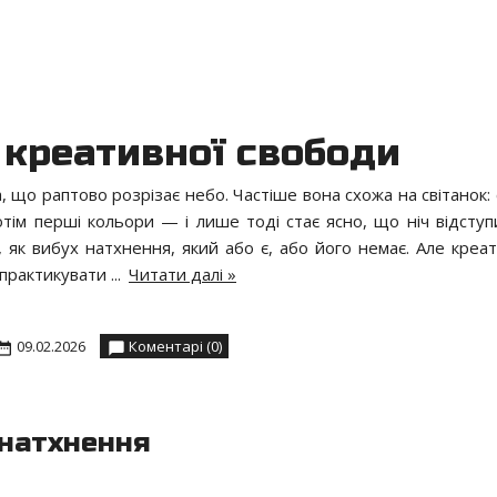
 креативної свободи
, що раптово розрізає небо. Частіше вона схожа на світанок:
потім перші кольори — і лише тоді стає ясно, що ніч відступ
 як вибух натхнення, який або є, або його немає. Але креат
, практикувати
...
Читати далі »
09.02.2026
Коментарі (0)
 натхнення