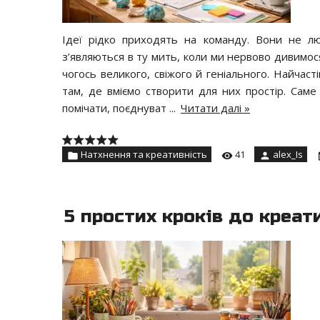
Ідеї рідко приходять на команду. Вони не лю
з’являються в ту мить, коли ми нервово дивимос
чогось великого, свіжого й геніального. Найчас
там, де вміємо створити для них простір. Сам
помічати, поєднуват
...
Читати далі »
Натхнення та креативність
41
alex_Is
5 простих кроків до креат