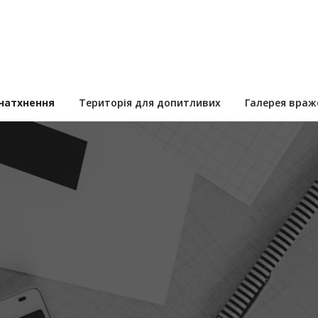
 натхнення
Територія для допитливих
Галерея враж