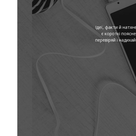
І
Ідеї, факти й натхнення — 
є короткі пояснення скл
перевіряй і надихайся — 