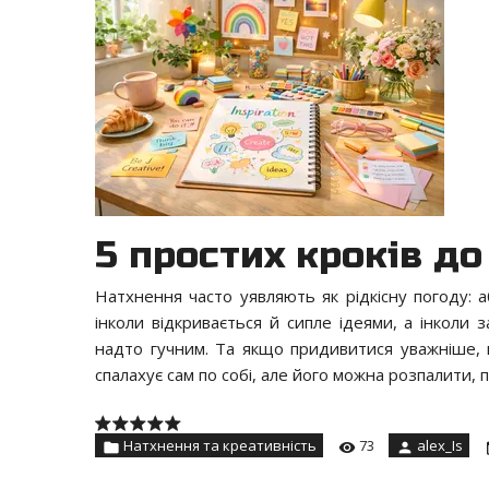
5 простих кроків до
Натхнення часто уявляють як рідкісну погоду: 
інколи відкривається й сипле ідеями, а інколи 
надто гучним. Та якщо придивитися уважніше, н
спалахує сам по собі, але його можна розпалити, 
Натхнення та креативність
73
alex_Is