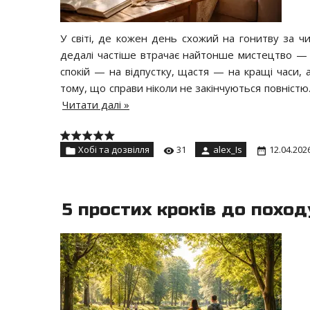
У світі, де кожен день схожий на гонитву за ч
дедалі частіше втрачає найтонше мистецтво — жи
спокій — на відпустку, щастя — на кращі часи, 
тому, що справи ніколи не закінчуються повніст
Читати далі »
Хобі та дозвілля
31
alex_Is
12.04.202
5 простих кроків до поход