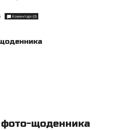
5
Коментарі (0)
-щоденника
о фото-щоденника