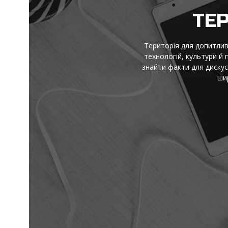
І
Ідеї, факти й натхнення —
є короткі пояснення скл
перевіряй і надихайся — 