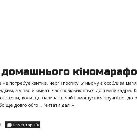
о домашнього кіномараф
 потребує квитків, черг і поспіху. У ньому є особлива магія:
им, а у твоїй кімнаті час сповільнюється до темпу кадрів. К
ої сцени, коли ще наливаєш чай і вмощуєшся зручніше, до о
 або ще довго обго
...
Читати далі »
6
Коментарі (0)