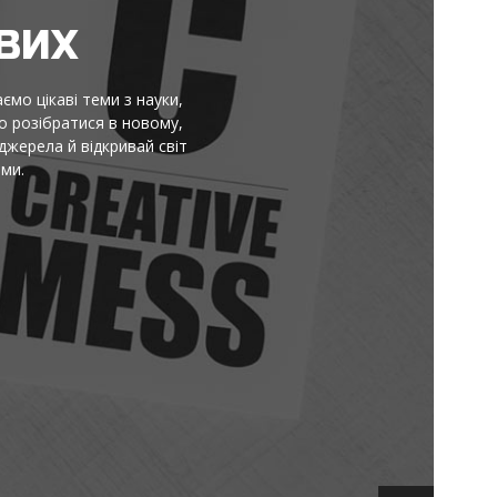
НЯ
ормація не тоне в шумі. Тут
криття. Читай, порівнюй,
дня. Без пафосу й моралей: