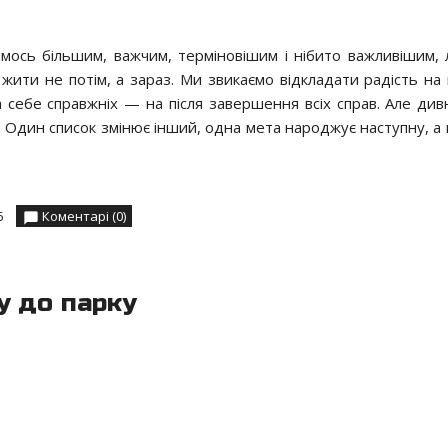
имось більшим, важчим, терміновішим і нібито важливішим,
ти не потім, а зараз. Ми звикаємо відкладати радість на в
а себе справжніх — на після завершення всіх справ. Але дивн
ю. Один список змінює інший, одна мета народжує наступну, а
6
Коментарі (0)
у до парку