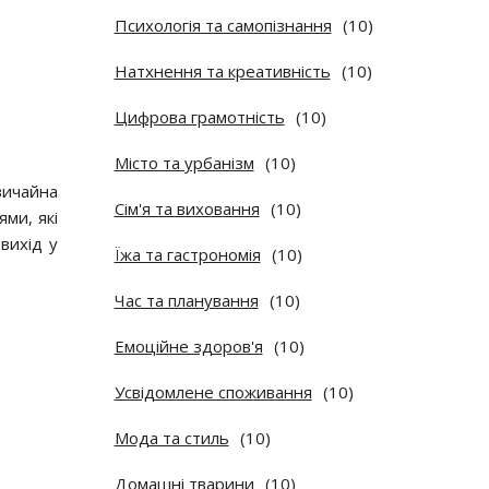
Психологія та самопізнання
(10)
Натхнення та креативність
(10)
Цифрова грамотність
(10)
Місто та урбанізм
(10)
вичайна
Сім'я та виховання
(10)
ми, які
вихід у
Їжа та гастрономія
(10)
Час та планування
(10)
Емоційне здоров'я
(10)
Усвідомлене споживання
(10)
Мода та стиль
(10)
Домашні тварини
(10)