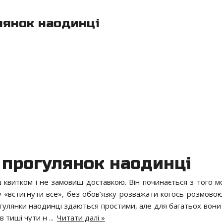
улянок наодинці
о прогулянок наодинці
 квитком і не замовиш доставкою. Він починається з того м
у «встигнути все», без обов’язку розважати когось розмово
рогулянки наодинці здаються простими, але для багатьох вони
 в тиші чути н
...
Читати далі »