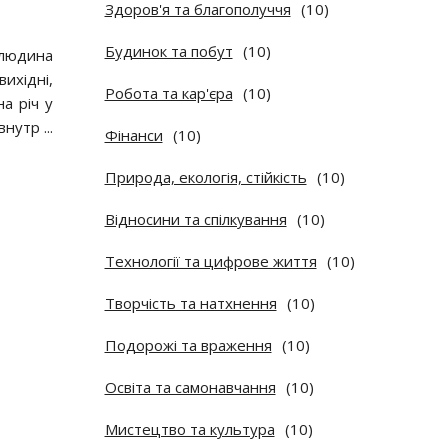
Здоров'я та благополуччя
(10)
Будинок та побут
(10)
 людина
ихідні,
Робота та кар'єра
(10)
а річ у
 внутр
...
Фінанси
(10)
Природа, екологія, стійкість
(10)
Відносини та спілкування
(10)
Технології та цифрове життя
(10)
Творчість та натхнення
(10)
Подорожі та враження
(10)
Освіта та самонавчання
(10)
Мистецтво та культура
(10)