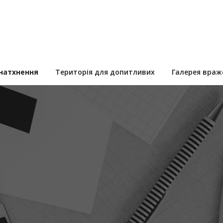
 натхнення
Територія для допитливих
Галерея враж