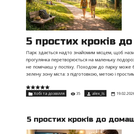
5 простих кроків до
Парк здається надто знайомим місцем, щоб нази
прогулянка перетворюється на маленьку подорож:
не помічаєш у поспіху. Походом до парку може б
зелену зону міста: з підготовкою, метою і прост
Хобі та дозвілля
35
alex_Is
19.02.202
5 простих кроків до дома