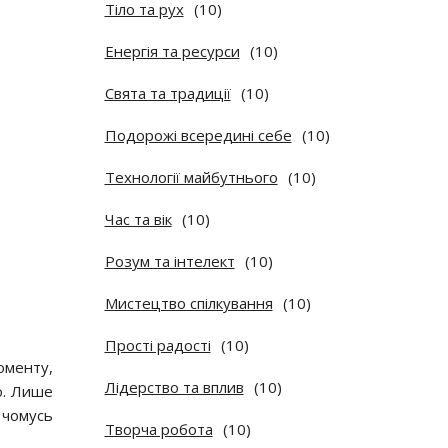
Тіло та рух
(10)
Енергія та ресурси
(10)
Свята та традиції
(10)
Подорожі всередині себе
(10)
Технології майбутнього
(10)
Час та вік
(10)
Розум та інтелект
(10)
Мистецтво спілкування
(10)
Прості радості
(10)
оменту,
Лідерство та вплив
(10)
ю. Лише
 чомусь
Творча робота
(10)