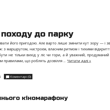
 походу до парку
вати його пригодою. Але варто лише змінити кут зору — і з
 з маршрутом, настроєм, власним ритмом і тихими відкриття
ути не тільки вихід у ліс чи гори, а й уважний, продуманий 
ими правилами, що роблять дозвілля
...
Читати далі »
6
Коментарі (0)
шнього кіномарафону