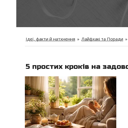
Ідеї, факти й натхнення
»
Лайфхакі та Поради
»
5 простих кроків на задо