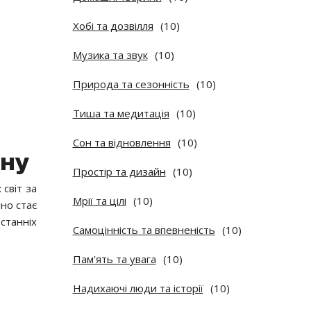
Хобі та дозвілля
(10)
Музика та звук
(10)
Природа та сезонність
(10)
Тиша та медитація
(10)
Сон та відновлення
(10)
ону
Простір та дизайн
(10)
 світ за
Мрії та цілі
(10)
іно стає
станніх
Самоцінність та впевненість
(10)
Пам'ять та увага
(10)
Надихаючі люди та історії
(10)