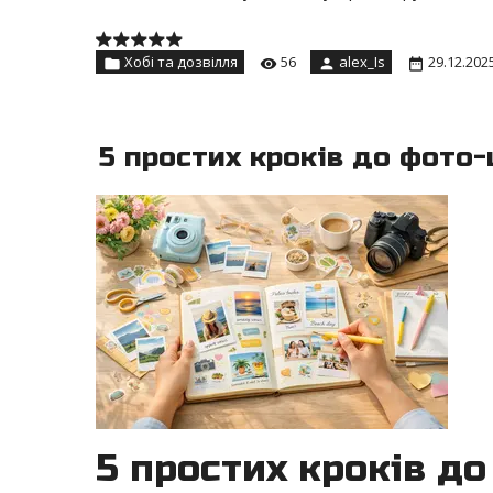
Хобі та дозвілля
56
alex_Is
29.12.202
5 простих кроків до фото
5 простих кроків д