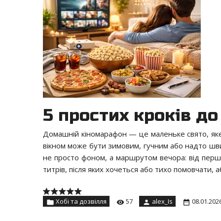
5 простих кроків д
Домашній кіномарафон — це маленьке свято, яке не
вікном може бути зимовим, гучним або надто швидк
не просто фоном, а маршрутом вечора: від перш
титрів, після яких хочеться або тихо помовчати,
Хобі та дозвілля
57
alex_Is
08.01.202