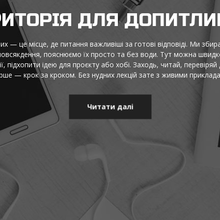
ДЕЇ, ФАКТИ Й НАТХНЕН
 це територія, де цікаві думки стають зрозумілими, а корисна інф
адного, добірки для роздумів, практичні підказки та маленькі від
щоб бачити ширше, думати точніше й сміливо пробувати нове що
лише те, що працює, і те, що змушує усміхнутися та діяти.
Читати далі