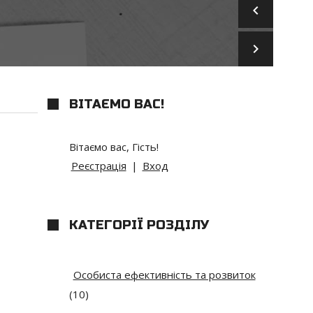
keyboard_arrow_left
keyboard_arrow_right
ВІТАЄМО ВАС
!
Вітаємо вас
,
Гість
!
Реєстрація
|
Вход
КАТЕГОРІЇ РОЗДІЛУ
Особиста ефективність та розвиток
(10)