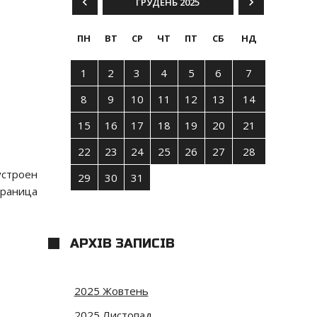
ГРУДЕНЬ 2025
ПН
ВТ
СР
ЧТ
ПТ
СБ
НД
1
2
3
4
5
6
7
8
9
10
11
12
13
14
15
16
17
18
19
20
21
22
23
24
25
26
27
28
устроен
29
30
31
траница
АРХІВ ЗАПИСІВ
2025 Жовтень
2025 Листопад