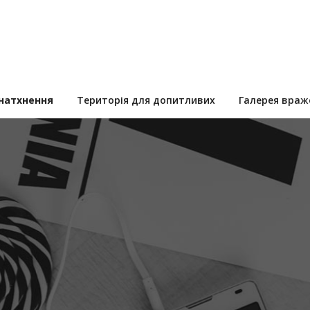
 натхнення
Територія для допитливих
Галерея враж