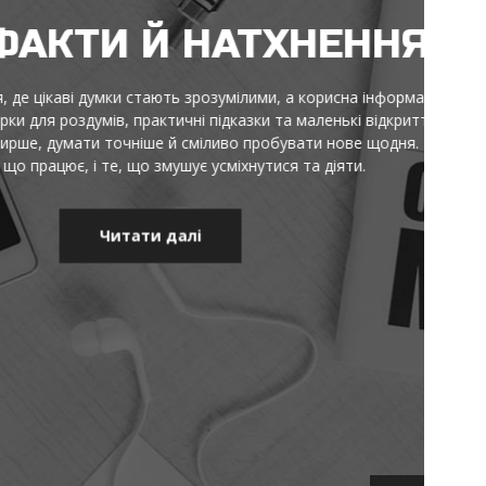
НЯ
ормація не тоне в шумі. Тут
криття. Читай, порівнюй,
ня. Без пафосу й моралей: