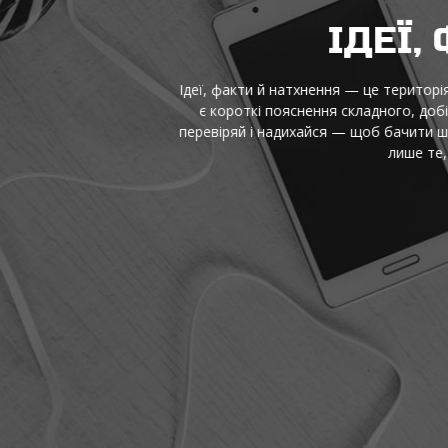
ДЕЇ, ФАКТИ Й НАТХНЕН
це територія, де цікаві думки стають зрозумілими, а корисна інф
адного, добірки для роздумів, практичні підказки та маленькі від
щоб бачити ширше, думати точніше й сміливо пробувати нове щод
лише те, що працює, і те, що змушує усміхнутися та діяти.
Читати далі