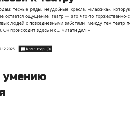
дам: тесные ряды, неудобные кресла, «классика», котору
ове остаётся ощущение: театр — это что-то торжественно-с
живых людей с повседневными заботами. Между тем театр п
. Он происходит здесь и с
...
Читати далі »
6.12.2025
Коментарі (0)
к умению
я