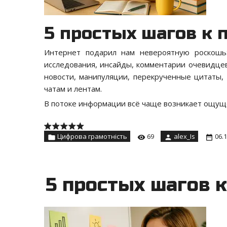
5 простых шагов к 
Интернет подарил нам невероятную роскошь:
исследования, инсайды, комментарии очевидцев
новости, манипуляции, перекрученные цитаты, 
чатам и лентам.
В потоке информации всё чаще возникает ощу
Цифрова грамотність
69
alex_Is
06.
5 простых шагов 