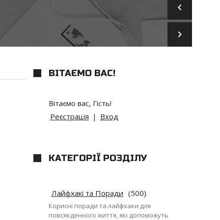
keyboard_arrow_left
keyboard_arrow_right
ВІТАЄМО ВАС
!
Вітаємо вас
,
Гість
!
Реєстрація
|
Вход
КАТЕГОРІЇ РОЗДІЛУ
Лайфхакі та Поради
(500)
Корисні поради та лайфхаки для
повсякденного життя, які допоможуть