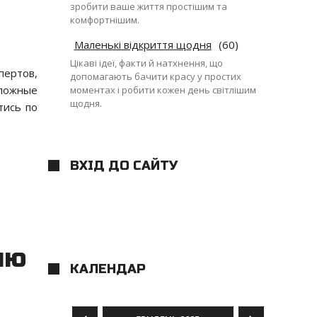
зробити ваше життя простішим та
комфортнішим.
Маленькі відкриття щодня
(60)
Цікаві ідеї, факти й натхнення, що
пертов,
допомагають бачити красу у простих
 ложные
моментах і робити кожен день світлішим
щодня.
тись по
ВХІД ДО САЙТУ
ию
КАЛЕНДАР