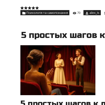
Психологія та самопізнання
70
alex_Is
5 простых шагов к
5 простых шагов к 