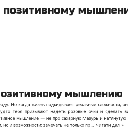
к позитивному мышлен
 позитивному мышлению
сюду. Но когда жизнь подкидывает реальные сложности, он
будто тебя призывают надеть розовые очки и сделать в
итивное мышление — не про сахарную глазурь и натянутую 
, но и возможности; замечать не только пр
...
Читати далі »