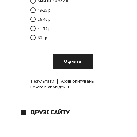
Менше 18 років
19-25 р.
26-40 р.
41-59 р.
60+ р.
|
Результати
Архів опитувань
Всього відповідей:
1
ДРУЗІ САЙТУ