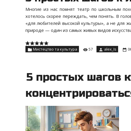
Многие из нас помнят театр по школьным похо
хотелось скорее переждать, чем понять. В гол
«для любителей высокой культуры», а не для 
природе — один из самых живых видов искусства
Мистецтво та культура
57
alex_Is
0
5 простых шагов 
концентрироватьс