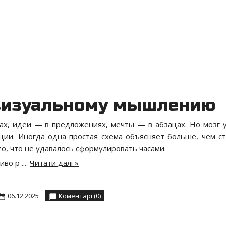
 визуальному мышлению
ах, идеи — в предложениях, мечты — в абзацах. Но мозг 
ации. Иногда одна простая схема объясняет больше, чем с
то, что не удавалось сформулировать часами.
сиво р
...
Читати далі »
06.12.2025
Коментарі (0)