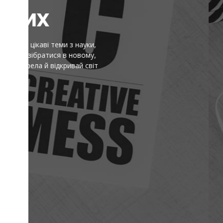
І
Ідеї, факти й натхнення — 
є короткі пояснення скл
перевіряй і надихайся — 