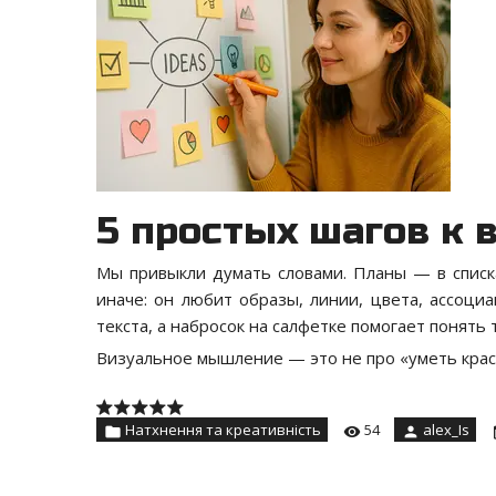
5 простых шагов к
Мы привыкли думать словами. Планы — в списк
иначе: он любит образы, линии, цвета, ассоци
текста, а набросок на салфетке помогает понять 
Визуальное мышление — это не про «уметь кра
Натхнення та креативність
54
alex_Is