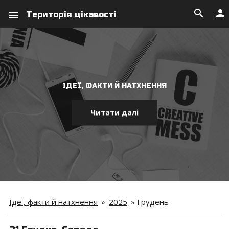
search
person
menu
Територія цікавості
ІДЕЇ, ФАКТИ Й НАТХНЕННЯ
Читати далі
Ідеї, факти й натхнення
»
2025
»
Грудень