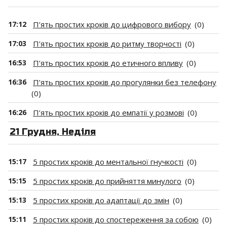
17:12
П’ять простих кроків до цифрового вибору
(0)
17:03
П’ять простих кроків до ритму творчості
(0)
16:53
П’ять простих кроків до етичного впливу
(0)
16:36
П’ять простих кроків до прогулянки без телефону
(0)
16:26
П’ять простих кроків до емпатії у розмові
(0)
21 Грудня, Неділя
15:17
5 простих кроків до ментальної гнучкості
(0)
15:15
5 простих кроків до прийняття минулого
(0)
15:13
5 простих кроків до адаптації до змін
(0)
15:11
5 простих кроків до спостереження за собою
(0)