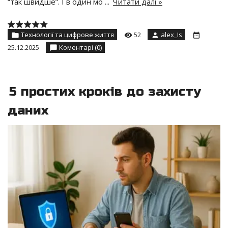
“так швидше”. І в один мо
...
Читати далі »
Технології та цифрове життя
52
alex_Is
25.12.2025
Коментарі (0)
5 простих кроків до захисту
даних