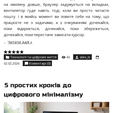
на хвилину довше, браузер задумується на вкладках,
вентилятор гуде навіть тоді, коли ви просто читаєте
пошту. І в якийсь момент ви ловите себе на тому, що
працюєте не з задачами, а з очікуванням: дочекайся,
поки відкриється, дочекайся, поки збережеться,
дочекайся, поки перестане зависати курсор.
...
Читати далі »
Технології та цифрове життя
43
alex_Is
02.02.2026
Коментарі (0)
5 простих кроків до
цифрового мінімалізму