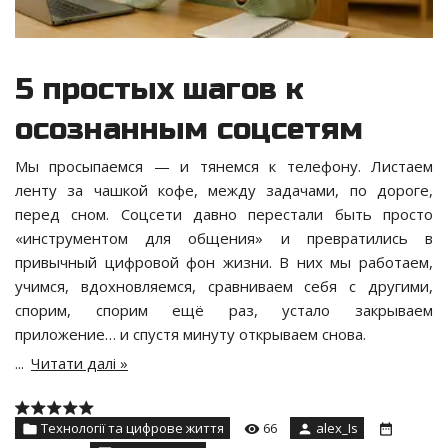
5 простых шагов к
осознанным соцсетям
Мы просыпаемся — и тянемся к телефону. Листаем
ленту за чашкой кофе, между задачами, по дороге,
перед сном. Соцсети давно перестали быть просто
«инструментом для общения» и превратились в
привычный цифровой фон жизни. В них мы работаем,
учимся, вдохновляемся, сравниваем себя с другими,
спорим, спорим ещё раз, устало закрываем
приложение… и спустя минуту открываем снова.
...
Читати далі »
Технології та цифрове життя
66
alex_Is