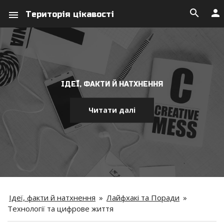
search
person
menu
Територія цікавості
ІДЕЇ, ФАКТИ Й НАТХНЕННЯ
Читати далі
Ідеї, факти й натхнення
»
Лайфхакі та Поради
»
Технології та цифрове життя