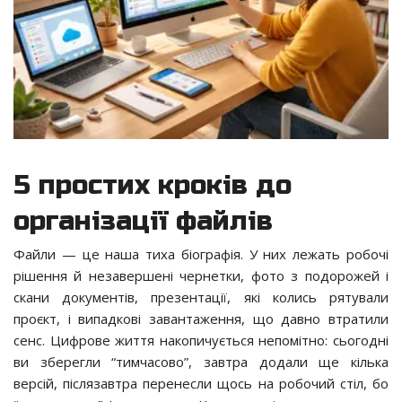
5 простих кроків до
організації файлів
Файли — це наша тиха біографія. У них лежать робочі
рішення й незавершені чернетки, фото з подорожей і
скани документів, презентації, які колись рятували
проєкт, і випадкові завантаження, що давно втратили
сенс. Цифрове життя накопичується непомітно: сьогодні
ви зберегли “тимчасово”, завтра додали ще кілька
версій, післязавтра перенесли щось на робочий стіл, бо