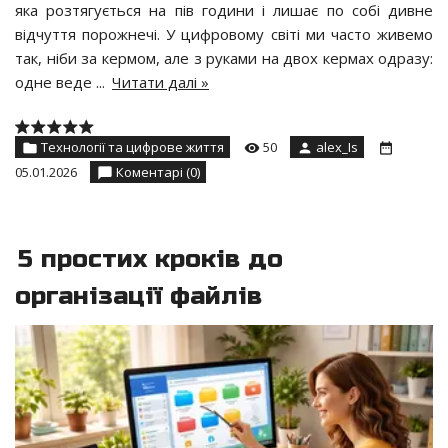
яка розтягується на пів години і лишає по собі дивне
відчуття порожнечі. У цифровому світі ми часто живемо
так, ніби за кермом, але з руками на двох кермах одразу:
одне веде
...
Читати далі »
Технології та цифрове життя
50
alex_Is
05.01.2026
Коментарі (0)
5 простих кроків до
організації файлів