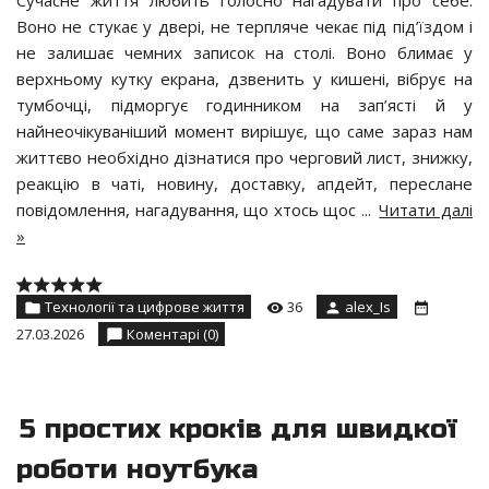
Воно не стукає у двері, не терпляче чекає під під’їздом і
не залишає чемних записок на столі. Воно блимає у
верхньому кутку екрана, дзвенить у кишені, вібрує на
тумбочці, підморгує годинником на зап’ясті й у
найнеочікуваніший момент вирішує, що саме зараз нам
життєво необхідно дізнатися про черговий лист, знижку,
реакцію в чаті, новину, доставку, апдейт, переслане
повідомлення, нагадування, що хтось щос
...
Читати далі
»
Технології та цифрове життя
36
alex_Is
27.03.2026
Коментарі (0)
5 простих кроків для швидкої
роботи ноутбука