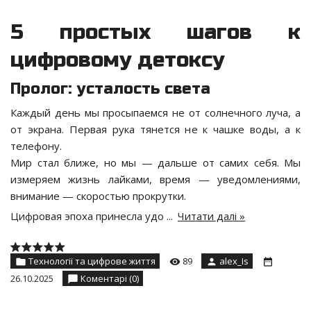
5 простых шагов к
цифровому детоксу
Пролог: усталость света
Каждый день мы просыпаемся не от солнечного луча, а
от экрана. Первая рука тянется не к чашке воды, а к
телефону.
Мир стал ближе, но мы — дальше от самих себя. Мы
измеряем жизнь лайками, время — уведомлениями,
внимание — скоростью прокрутки.
Цифровая эпоха принесла удо
...
Читати далі »
Технології та цифрове життя
89
alex_Is
26.10.2025
Коментарі (0)