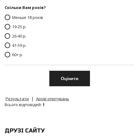
Скільки Вам років?
Менше 18 років
19-25 р.
26-40 р.
41-59 р.
60+ р.
|
Результати
Архів опитувань
Всього відповідей:
1
ДРУЗІ САЙТУ