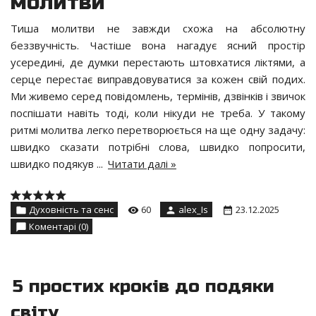
молитви
Тиша молитви не завжди схожа на абсолютну
беззвучність. Частіше вона нагадує ясний простір
усередині, де думки перестають штовхатися ліктями, а
серце перестає виправдовуватися за кожен свій подих.
Ми живемо серед повідомлень, термінів, дзвінків і звичок
поспішати навіть тоді, коли нікуди не треба. У такому
ритмі молитва легко перетворюється на ще одну задачу:
швидко сказати потрібні слова, швидко попросити,
швидко подякув
...
Читати далі »
Духовність та сенс
60
alex_Is
23.12.2025
Коментарі (0)
5 простих кроків до подяки
світу