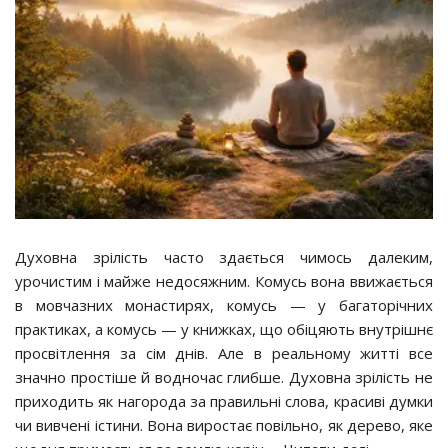
Духовна зрілість часто здається чимось далеким,
урочистим і майже недосяжним. Комусь вона ввижається
в мовчазних монастирях, комусь — у багаторічних
практиках, а комусь — у книжках, що обіцяють внутрішнє
просвітлення за сім днів. Але в реальному житті все
значно простіше й водночас глибше. Духовна зрілість не
приходить як нагорода за правильні слова, красиві думки
чи вивчені істини. Вона виростає повільно, як дерево, яке