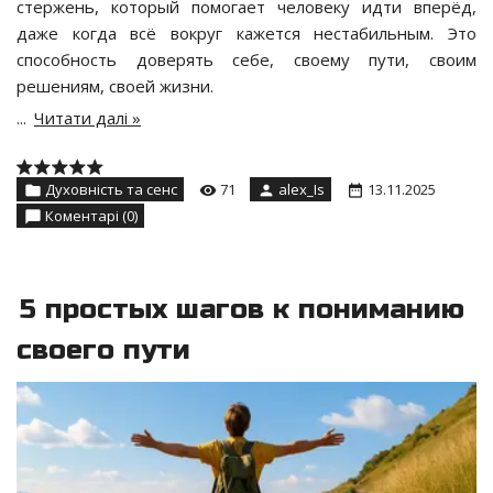
стержень, который помогает человеку идти вперёд,
даже когда всё вокруг кажется нестабильным. Это
способность доверять себе, своему пути, своим
решениям, своей жизни.
...
Читати далі »
Духовність та сенс
71
alex_Is
13.11.2025
Коментарі (0)
5 простых шагов к пониманию
своего пути