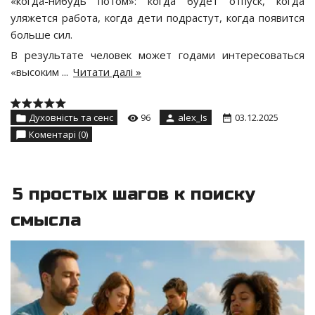
«когда-нибудь потом»: когда будет отпуск, когда
уляжется работа, когда дети подрастут, когда появится
больше сил.
В результате человек может годами интересоваться
«высоким
...
Читати далі »
Духовність та сенс
96
alex_Is
03.12.2025
Коментарі (0)
5 простых шагов к поиску
смысла