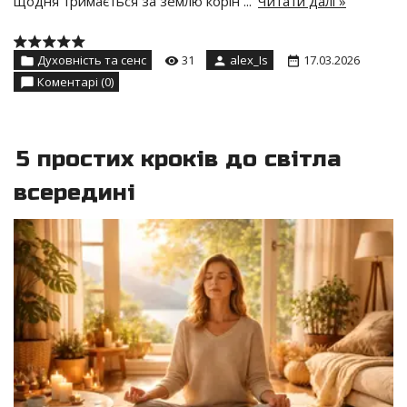
щодня тримається за землю корін
...
Читати далі »
Духовність та сенс
31
alex_Is
17.03.2026
Коментарі (0)
5 простих кроків до світла
всередині