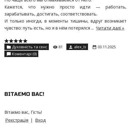
Кажется, что нужно просто идти — работать,
зарабатывать, достигать, соответствовать.
И только иногда, в моменты тишины, вдруг возникает
чувство: путь есть, но я в нём потерялся
...
Читати далі »
Духовність та сенс
81
alex_Is
03.11.2025
Коментарі (0)
ВІТАЄМО ВАС
!
Вітаємо вас
,
Гість
!
Реєстрація
|
Вход