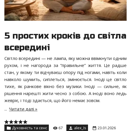
5 простих кроків до світла
всередині
Світло всередині — не лампа, яку можна ввімкнути одним
рухом, і не нагорода за “правильне” життя. Це радше
стан, у якому ти відчуваєш опору під ногами, навіть коли
навколо шумить, сиплеться, змінюється. Іноді це світло
тихе, як ранкове вікно без музики. Іноді — сильне, як
рішення нарешті жити чесно з собою. А іноді воно ледь
жевріє, і тоді здається, що його немає зовсім.
...
Читати далі »
Духовність та сенс
67
alex_Is
23.01.2026