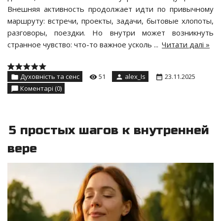
Внешняя активность продолжает идти по привычному
маршруту: встречи, проекты, задачи, бытовые хлопоты,
разговоры, поездки. Но внутри может возникнуть
странное чувство: что-то важное усколь
...
Читати далі »
Духовність та сенс
51
alex_Is
23.11.2025
Коментарі (0)
5 простых шагов к внутренней
вере