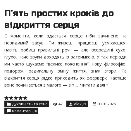
П’ять простих кроків до
відкриття серця
Є моменти, коли здається: серце ніби зачинене на
невидимий засув. Ти живеш, працюєш, усміхаєшся,
навіть робиш правильні речі — але всередині сухо,
глухо, наче звуки доходять із затримкою. У такі періоди
ми часто шукаємо “велике пояснення”: нову філософію,
подорож, радикальну зміну життя, знак згори. Та
відкриття серця рідко приходить як феєрверк. Частіше
воно починається з малого — з т
...
Читати далі »
Духовність та сенс
47
alex_Is
03.01.2026
Коментарі (0)