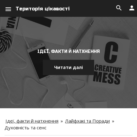
search
person
menu
Територія цікавості
ІДЕЇ, ФАКТИ Й НАТХНЕННЯ
Читати далі
Ідеї, факти й натхнення
»
Лайфхакі та Поради
»
Духовність та сенс