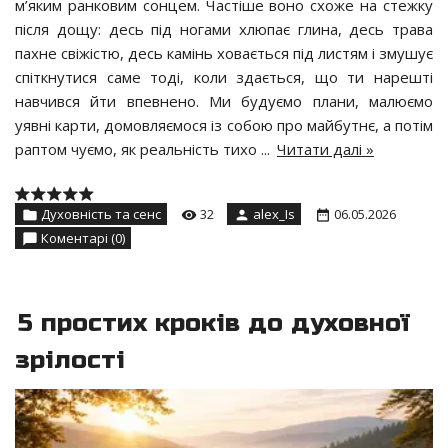
м’яким ранковим сонцем. Частіше воно схоже на стежку
після дощу: десь під ногами хлюпає глина, десь трава
пахне свіжістю, десь камінь ховається під листям і змушує
спіткнутися саме тоді, коли здається, що ти нарешті
навчився йти впевнено. Ми будуємо плани, малюємо
уявні карти, домовляємося із собою про майбутнє, а потім
раптом чуємо, як реальність тихо
...
Читати далі »
Духовність та сенс
32
alex_Is
06.05.2026
Коментарі (0)
5 простих кроків до духовної
зрілості