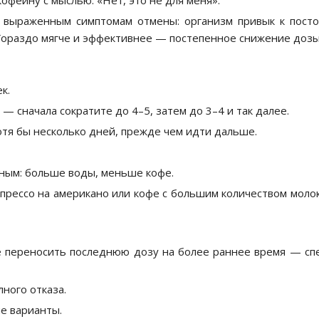
офеину с мыслью: «Нет, это не для меня».
к выраженным симптомам отмены: организм привык к пост
. Гораздо мягче и эффективнее — постепенное снижение дозы
к.
 — сначала сократите до 4–5, затем до 3–4 и так далее.
тя бы несколько дней, прежде чем идти дальше.
ным: больше воды, меньше кофе.
прессо на американо или кофе с большим количеством молок
е переносить последнюю дозу на более раннее время — сп
ного отказа.
е варианты.