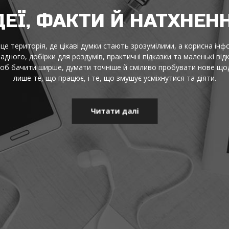
ДЕЇ, ФАКТИ Й НАТХНЕН
це територія, де цікаві думки стають зрозумілими, а корисна інф
адного, добірки для роздумів, практичні підказки та маленькі від
щоб бачити ширше, думати точніше й сміливо пробувати нове щод
лише те, що працює, і те, що змушує усміхнутися та діяти.
Читати далі