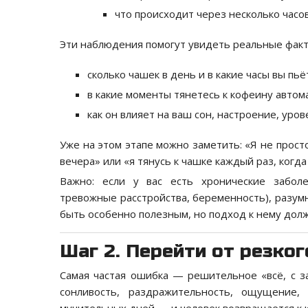
что происходит через несколько часов 
Эти наблюдения помогут увидеть реальные факты
сколько чашек в день и в какие часы вы пьё
в какие моменты тянетесь к кофеину автомат
как он влияет на ваш сон, настроение, уров
Уже на этом этапе можно заметить: «Я не просто
вечера» или «я тянусь к чашке каждый раз, когда
Важно: если у вас есть хронические заболе
тревожные расстройства, беременность), разум
быть особенно полезным, но подход к нему дол
Шаг 2. Перейти от резко
Самая частая ошибка — решительное «всё, с за
сонливость, раздражительность, ощущение,