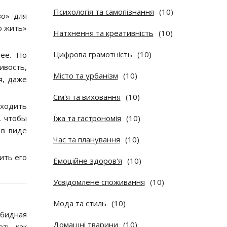
Психологія та самопізнання
(10)
во» для
о жить»
Натхнення та креативність
(10)
Цифрова грамотність
(10)
мее. Но
ивость,
Місто та урбанізм
(10)
я, даже
Сім'я та виховання
(10)
 ходить
, чтобы
Їжа та гастрономія
(10)
 в виде
Час та планування
(10)
ить его
Емоційне здоров'я
(10)
Усвідомлене споживання
(10)
Мода та стиль
(10)
обидная
Домашні тварини
(10)
еть как