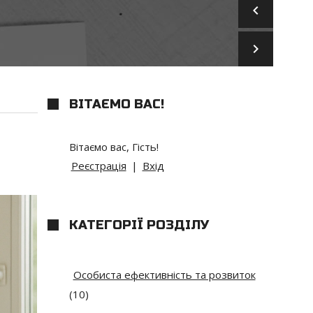
keyboard_arrow_left
keyboard_arrow_right
ВІТАЄМО ВАС
!
Вітаємо вас
,
Гість
!
Реєстрація
|
Вхід
КАТЕГОРІЇ РОЗДІЛУ
Особиста ефективність та розвиток
(10)