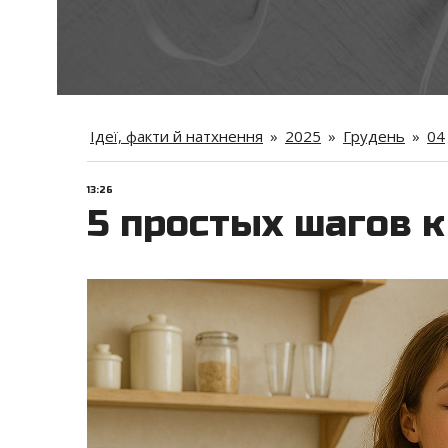
Ідеї, факти й натхнення
»
2025
»
Грудень
»
04
13:26
5 простых шагов к