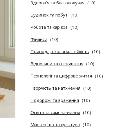
Здоров'я та благополуччя
(10)
Будинок та побут
(10)
Робота та кар'єра
(10)
Фінанси
(10)
Природа, екологія, стійкість
(10)
Відносини та спілкування
(10)
Технології та цифрове життя
(10)
Творчість та натхнення
(10)
Подорожі та враження
(10)
Освіта та самонавчання
(10)
Мистецтво та культура
(10)