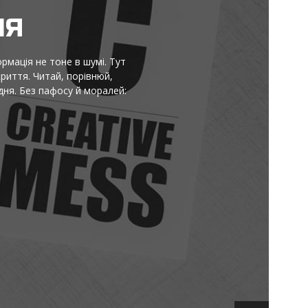
НЯ
ормація не тоне в шумі. Тут
криття. Читай, порівнюй,
ня. Без пафосу й моралей: