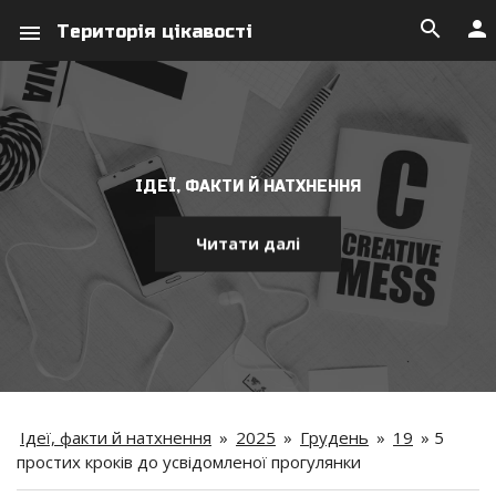
search
person
menu
Територія цікавості
ІДЕЇ, ФАКТИ Й НАТХНЕННЯ
Читати далі
Ідеї, факти й натхнення
»
2025
»
Грудень
»
19
»
5
простих кроків до усвідомленої прогулянки