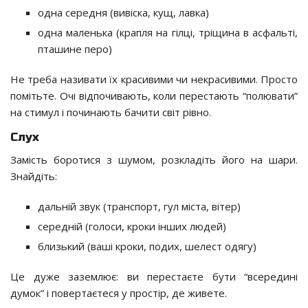
одна середня (вивіска, кущ, лавка)
одна маленька (крапля на гілці, тріщина в асфальті,
пташине перо)
Не треба називати їх красивими чи некрасивими. Просто
помітьте. Очі відпочивають, коли перестають “полювати”
на стимул і починають бачити світ рівно.
Слух
Замість боротися з шумом, розкладіть його на шари.
Знайдіть:
дальній звук (транспорт, гул міста, вітер)
середній (голоси, кроки інших людей)
близький (ваші кроки, подих, шелест одягу)
Це дуже заземлює: ви перестаєте бути “всередині
думок” і повертаєтеся у простір, де живете.