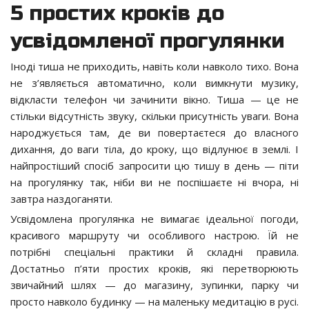
5 простих кроків до
усвідомленої прогулянки
Іноді тиша не приходить, навіть коли навколо тихо. Вона
не з’являється автоматично, коли вимкнути музику,
відкласти телефон чи зачинити вікно. Тиша — це не
стільки відсутність звуку, скільки присутність уваги. Вона
народжується там, де ви повертаєтеся до власного
дихання, до ваги тіла, до кроку, що відлунює в землі. І
найпростіший спосіб запросити цю тишу в день — піти
на прогулянку так, ніби ви не поспішаєте ні вчора, ні
завтра наздоганяти.
Усвідомлена прогулянка не вимагає ідеальної погоди,
красивого маршруту чи особливого настрою. Їй не
потрібні спеціальні практики й складні правила.
Достатньо п’яти простих кроків, які перетворюють
звичайний шлях — до магазину, зупинки, парку чи
просто навколо будинку — на маленьку медитацію в русі.