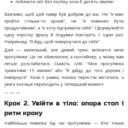
побачити світ без поспіху хоча б десять хвилин
Важливо, щоб цей намір був добрим до вас. Не “я маю
пройти стільки-то кроків”, не “я повинен бути
продуктивним”, а “я хочу підтримати себе”. Сформулюйте
одну коротку фразу й подумки повторіть її один раз.
Наприклад: “Я йду, щоб повернутися до себе”.
Далі — маленький, але дієвий трюк: визначте межі
прогулянки. Це не обмеження, а контейнер, у якому вам
легше розслабитися. Скажіть собі: “Моя прогулянка
триватиме 15 хвилин” або “Я дійду до того дерева і
повернуся”. Коли є рамка, психіка перестає метатися, а
увага охочіше переходить у теперішній момент.
— — —
Крок 2. Увійти в тіло: опора стоп і
ритм кроку
Найбільша помилка під час прогулянки — йти тільки