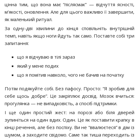
цінна тим, що вона має “післясмак” — відчуття ясності,
м’якості, оновлення. Але для цього важливо її завершити,
як маленький ритуал.
За одну-дві хвилини до кінця сповільніть внутрішній
темп, навіть якщо ноги йдуть так само. Поставте собі три
запитання:
що я відчуваю в тілі зараз
який у мене подих
що я помітив навколо, чого не бачив на початку
Потім подякуйте собі. Без пафосу. Просто: “Я зробив для
себе щось добре”. Це закріплює досвід. Мозок вчиться:
прогулянка — не випадковість, а спосіб підтримки.
І ще один простий жест: на порозі або біля дверей
зупиніться на один вдих. Один. Це як поставити крапку в
кінці речення, але без поспіху. Ви не “ввалюєтеся” в дім із
шумом, а заходите свідомо. Саме так тиша переходить із