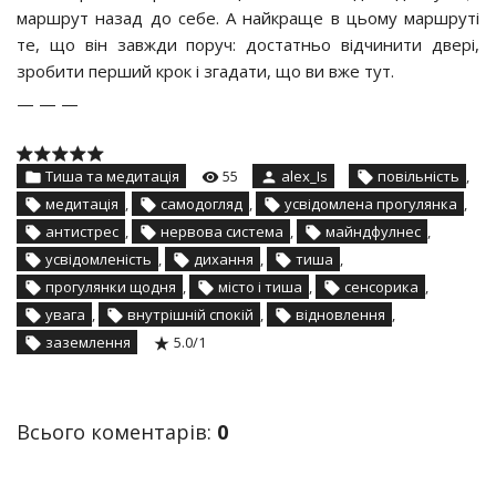
маршрут назад до себе. А найкраще в цьому маршруті
те, що він завжди поруч: достатньо відчинити двері,
зробити перший крок і згадати, що ви вже тут.
— — —
Тиша та медитація
55
alex_Is
повільність
,
медитація
,
самодогляд
,
усвідомлена прогулянка
,
антистрес
,
нервова система
,
майндфулнес
,
усвідомленість
,
дихання
,
тиша
,
прогулянки щодня
,
місто і тиша
,
сенсорика
,
увага
,
внутрішній спокій
,
відновлення
,
заземлення
5.0
/
1
Всього коментарів
:
0