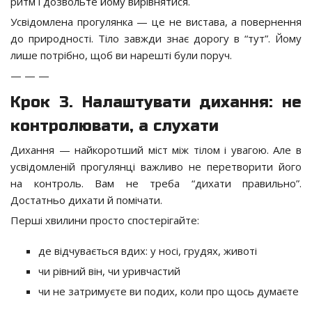
ритм і дозвольте йому вирівнятися.
Усвідомлена прогулянка — це не вистава, а повернення
до природності. Тіло завжди знає дорогу в “тут”. Йому
лише потрібно, щоб ви нарешті були поруч.
— — —
Крок 3. Налаштувати дихання: не
контролювати, а слухати
Дихання — найкоротший міст між тілом і увагою. Але в
усвідомленій прогулянці важливо не перетворити його
на контроль. Вам не треба “дихати правильно”.
Достатньо дихати й помічати.
Перші хвилини просто спостерігайте:
де відчувається вдих: у носі, грудях, животі
чи рівний він, чи уривчастий
чи не затримуєте ви подих, коли про щось думаєте