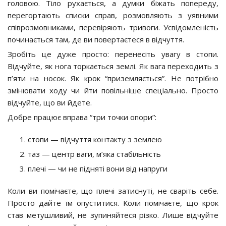
головою. Тіло рухається, а думки біжать попереду,
перегортають списки справ, розмовляють з уявними
співрозмовниками, перевіряють тривоги. Усвідомленість
починається там, де ви повертаєтеся в відчуття.
Зробіть це дуже просто: перенесіть увагу в стопи.
Відчуйте, як нога торкається землі. Як вага переходить з
п’яти на носок. Як крок “приземляється”. Не потрібно
змінювати ходу чи йти повільніше спеціально. Просто
відчуйте, що ви йдете.
Добре працює вправа “три точки опори”:
стопи — відчуття контакту з землею
таз — центр ваги, м’яка стабільність
плечі — чи не підняті вони від напруги
Коли ви помічаєте, що плечі затиснуті, не сваріть себе.
Просто дайте їм опуститися. Коли помічаєте, що крок
став метушливий, не зупиняйтеся різко. Лише відчуйте