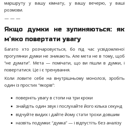
маршруту у вашу кімнату, у вашу вечерю, у ваші
розмови.
— — —
Якщо думки не зупиняються: як
м’яко повертати увагу
Багато хто розчаровується, бо під час усвідомленої
прогулянки думки не зникають. Але мета не в тому, щоб
“не думати”. Мета — помічати, що ви пішли в думки, і
повертатися. Це і є тренування.
Коли ловите себе на внутрішньому монолозі, зробіть
один із простих “якорів”:
поверніть увагу в стопи на три кроки
знайдіть один звук і послухайте його кілька секунд
відчуйте видих і дайте йому стати трохи довшим
назвіть подумки: “думка” — і відпустіть без аналізу