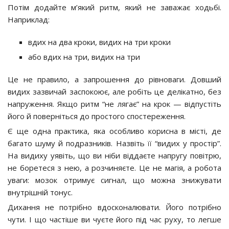
Потім додайте м’який ритм, який не заважає ходьбі.
Наприклад:
вдих на два кроки, видих на три кроки
або вдих на три, видих на три
Це не правило, а запрошення до рівноваги. Довший
видих зазвичай заспокоює, але робіть це делікатно, без
напруження. Якщо ритм “не лягає” на крок — відпустіть
його й поверніться до простого спостереження.
Є ще одна практика, яка особливо корисна в місті, де
багато шуму й подразників. Назвіть її “видих у простір”.
На видиху уявіть, що ви ніби віддаєте напругу повітрю,
не боретеся з нею, а розчиняєте. Це не магія, а робота
уваги: мозок отримує сигнал, що можна знижувати
внутрішній тонус.
Дихання не потрібно вдосконалювати. Його потрібно
чути. І що частіше ви чуєте його під час руху, то легше