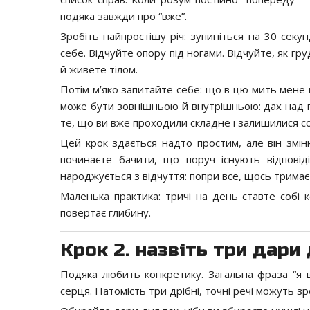
подяка завжди про “вже”.
Зробіть найпростішу річ: зупиніться на 30 секу
себе. Відчуйте опору під ногами. Відчуйте, як гр
й живете тілом.
Потім м’яко запитайте себе: що в цю мить мене 
може бути зовнішньою й внутрішньою: дах над гол
те, що ви вже проходили складне і залишилися с
Цей крок здається надто простим, але він зміню
починаєте бачити, що поруч існують відпові
народжується з відчуття: попри все, щось тримає
Маленька практика: тричі на день ставте собі 
повертає глибину.
Крок 2. назвіть три дари
Подяка любить конкретику. Загальна фраза “я в
серця. Натомість три дрібні, точні речі можуть 