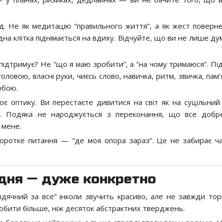
нд. Не як медитацію “правильного життя”, а як жест поверн
удна клітка піднімається на вдиху. Відчуйте, що ви не лише ду
підтримує? Не “що я маю зробити”, а “на чому тримаюся”. Пі
овою, власні руки, чиєсь слово, навичка, ритм, звичка, пам’
обою.
є оптику. Ви перестаєте дивитися на світ як на суцільний 
ді. Подяка не народжується з переконання, що все добр
 мене.
коротке питання — “де моя опора зараз”. Це не забирає ча
 дня — дуже конкретно
дячний за все” інколи звучить красиво, але не завжди тор
зробити більше, ніж десяток абстрактних тверджень.