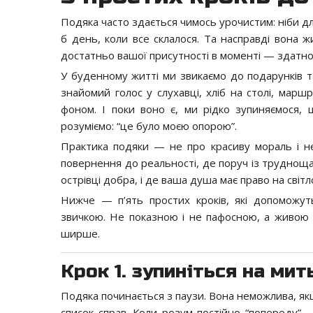
Подяка часто здається чимось урочистим: ніби для
б день, коли все склалося. Та насправді вона ж
достатньо вашої присутності в моменті — здатност
У буденному житті ми звикаємо до подарунків так
знайомий голос у слухавці, хліб на столі, мар
фоном. І поки воно є, ми рідко зупиняємося,
розуміємо: “це було моєю опорою”.
Практика подяки — не про красиву мораль і не
повернення до реальності, де поруч із труднощам
острівці добра, і де ваша душа має право на світ
Нижче — п’ять простих кроків, які допоможу
звичкою. Не показною і не пафосною, а живою 
ширше.
Крок 1. зупиніться на мит
Подяка починається з паузи. Вона неможлива, якщ
список справ. Коли розум постійно “попереду” 