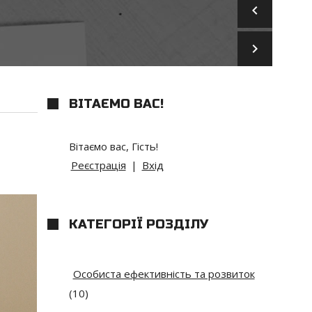
keyboard_arrow_left
keyboard_arrow_right
ВІТАЄМО ВАС
!
Вітаємо вас
,
Гість
!
Реєстрація
|
Вхід
КАТЕГОРІЇ РОЗДІЛУ
Особиста ефективність та розвиток
(10)