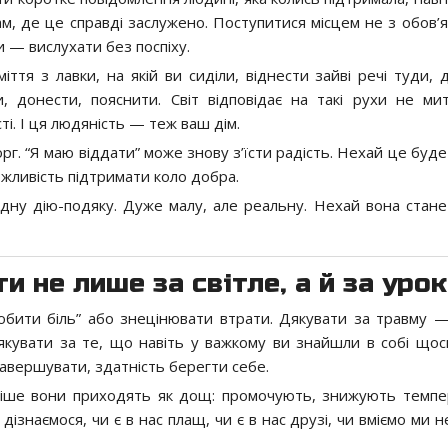
м, де це справді заслужено. Поступитися місцем не з обов’яз
и — вислухати без поспіху.
тя з лавки, на якій ви сиділи, віднести зайві речі туди, 
и, донести, пояснити. Світ відповідає на такі рухи не ми
і. І ця людяність — теж ваш дім.
г. “Я маю віддати” може знову з’їсти радість. Нехай це буде
можливість підтримати коло добра.
дну дію-подяку. Дуже малу, але реальну. Нехай вона стан
и не лише за світле, а й за уро
бити біль” або знецінювати втрати. Дякувати за травму —
якувати за те, що навіть у важкому ви знайшли в собі щос
 завершувати, здатність берегти себе.
тіше вони приходять як дощ: промочують, знижують темпе
знаємося, чи є в нас плащ, чи є в нас друзі, чи вміємо ми н