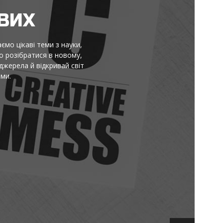
НЯ
ормація не тоне в шумі. Тут
криття. Читай, порівнюй,
ня. Без пафосу й моралей: