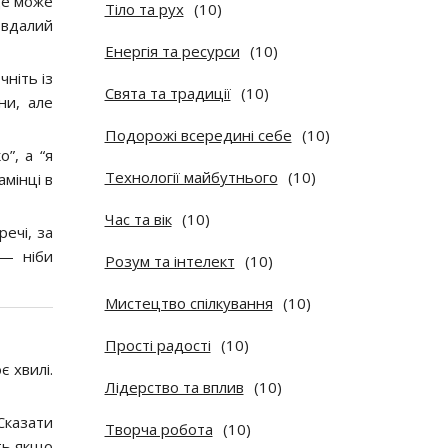
 Це може
Тіло та рух
(10)
, вдалий
Енергія та ресурси
(10)
ніть із
Свята та традиції
(10)
ни, але
Подорожі всередині себе
(10)
”, а “я
Технології майбутнього
(10)
амінці в
Час та вік
(10)
ечі, за
 — ніби
Розум та інтелект
(10)
Мистецтво спілкування
(10)
Прості радості
(10)
є хвилі.
Лідерство та вплив
(10)
Сказати
Творча робота
(10)
іть якщо