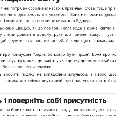
 неї потрібен особливий настрій, правильні слова, тиша гір 
иве не в ідеальності, а в уважності. Вона не просить декора
і помітити, що світ не лише вимагає, а й дарує.
 само швидко, як до повітря. Тепла вода з крана, світло в к
шрут, який довозить додому, рука, що тримає чашку, — усе 
 щоб відчути вагу простих речей. А коли щось зникає, ми
 про примусове “радій, бо могло бути гірше”. Вона про ін
и існує підтримка, де навіть у складному дні можна знайти к
ло без заперечення темряви.
ть зробити подяку не випадковим імпульсом, а тихою щ
— такою, що змінює внутрішній тон і поступово вчить бачи
ь і поверніть собі присутність
о ви біжите, ковтаєте думки на ходу, проживаєте день крізь 
— у планах, ризиках, дедлайнах — ви не бачите того, що в