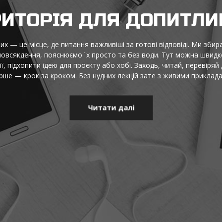
ДЕЇ, ФАКТИ Й НАТХНЕН
це територія, де цікаві думки стають зрозумілими, а корисна інф
адного, добірки для роздумів, практичні підказки та маленькі від
щоб бачити ширше, думати точніше й сміливо пробувати нове щод
лише те, що працює, і те, що змушує усміхнутися та діяти.
Читати далі