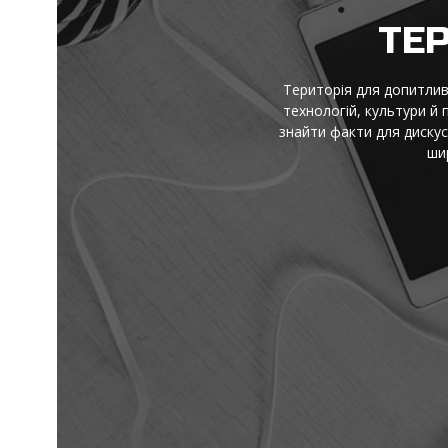
І
Ідеї, факти й натхнення — 
є короткі пояснення скл
перевіряй і надихайся — 