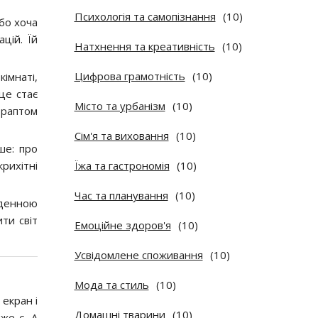
Психологія та самопізнання
(10)
або хоча
цій. Їй
Натхнення та креативність
(10)
Цифрова грамотність
(10)
імнаті,
це стає
Місто та урбанізм
(10)
 раптом
Сім'я та виховання
(10)
ше: про
рихітні
Їжа та гастрономія
(10)
Час та планування
(10)
оденною
ти світ
Емоційне здоров'я
(10)
Усвідомлене споживання
(10)
Мода та стиль
(10)
екран і
Домашні тварини
(10)
же є. А