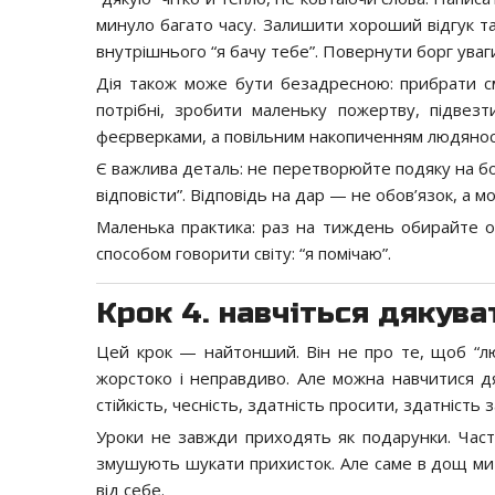
минуло багато часу. Залишити хороший відгук та
внутрішнього “я бачу тебе”. Повернути борг уваг
Дія також може бути безадресною: прибрати сміт
потрібні, зробити маленьку пожертву, підвезт
феєрверками, а повільним накопиченням людяност
Є важлива деталь: не перетворюйте подяку на бор
відповісти”. Відповідь на дар — не обов’язок, а 
Маленька практика: раз на тиждень обирайте о
способом говорити світу: “я помічаю”.
Крок 4. навчіться дякуват
Цей крок — найтонший. Він не про те, щоб “лю
жорстоко і неправдиво. Але можна навчитися д
стійкість, чесність, здатність просити, здатність
Уроки не завжди приходять як подарунки. Час
змушують шукати прихисток. Але саме в дощ ми ді
від себе.