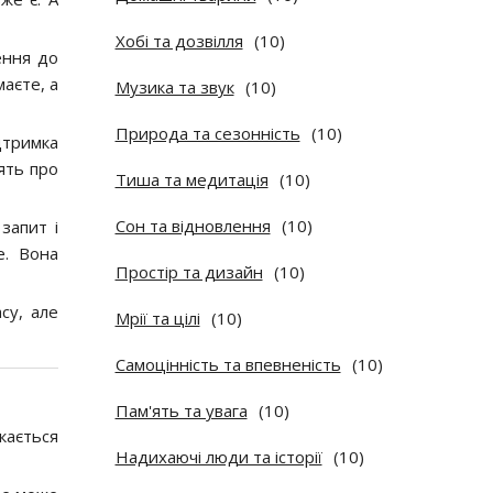
Хобі та дозвілля
(10)
ення до
маєте, а
Музика та звук
(10)
Природа та сезонність
(10)
дтримка
ять про
Тиша та медитація
(10)
Сон та відновлення
(10)
запит і
е. Вона
Простір та дизайн
(10)
су, але
Мрії та цілі
(10)
Самоцінність та впевненість
(10)
Пам'ять та увага
(10)
кається
Надихаючі люди та історії
(10)