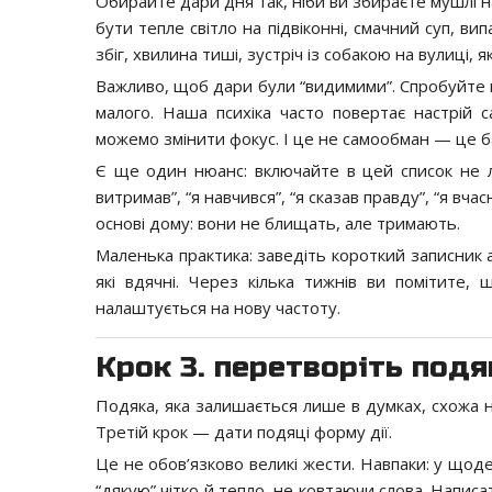
Обирайте дари дня так, ніби ви збираєте мушлі на
бути тепле світло на підвіконні, смачний суп, ви
збіг, хвилина тиші, зустріч із собакою на вулиці, 
Важливо, щоб дари були “видимими”. Спробуйте н
малого. Наша психіка часто повертає настрій
можемо змінити фокус. І це не самообман — це б
Є ще один нюанс: включайте в цей список не л
витримав”, “я навчився”, “я сказав правду”, “я вча
основі дому: вони не блищать, але тримають.
Маленька практика: заведіть короткий записник 
які вдячні. Через кілька тижнів ви помітите
налаштується на нову частоту.
Крок 3. перетворіть подя
Подяка, яка залишається лише в думках, схожа на 
Третій крок — дати подяці форму дії.
Це не обов’язково великі жести. Навпаки: у щод
“дякую” чітко й тепло, не ковтаючи слова. Напис