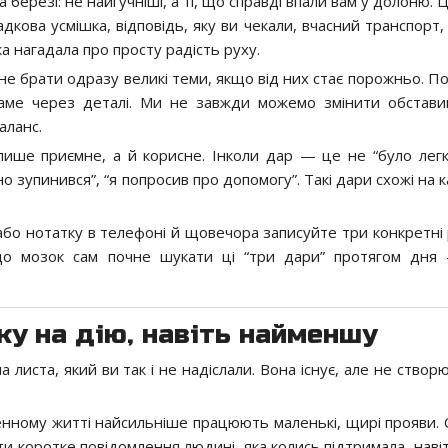
 березі: не найгучніші, а ті, що справді впали вам у долоню.
падкова усмішка, відповідь, яку ви чекали, вчасний транспорт
яка нагадала про просту радість руху.
е брати одразу великі теми, якщо від них стає порожньо. Поч
 саме через деталі. Ми не завжди можемо змінити обстави
аланс.
ише приємне, а й корисне. Інколи дар — це не “було легко
сно зупинився”, “я попросив про допомогу”. Такі дари схожі на к
або нотатку в телефоні й щовечора записуйте три конкретні р
, що мозок сам почне шукати ці “три дари” протягом дня
ку на дію, навіть найменшу
листа, який ви так і не надіслали. Вона існує, але не створю
енному житті найсильніше працюють маленькі, щирі прояви. 
ати коротке повідомлення людині, яка колись підтримала, нав