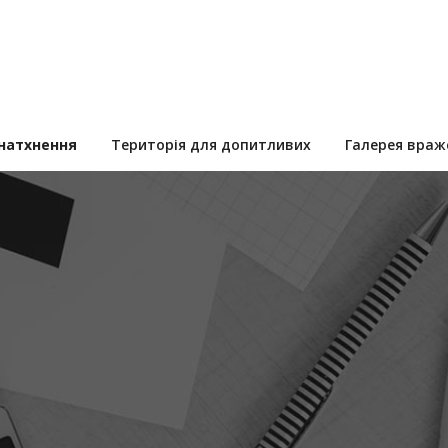
 натхнення
Територія для допитливих
Галерея враж