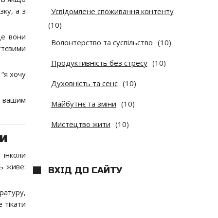
ку, а з
Усвідомлене споживання контенту
(10)
де вони
Волонтерство та суспільство
(10)
ттєвими
Продуктивність без стресу
(10)
 “я хочу
Духовність та сенс
(10)
е вашим
Майбутнє та зміни
(10)
Мистецтво жити
(10)
ки
 інколи
ь живе:
ВХІД ДО САЙТУ
ратуру,
е тікати