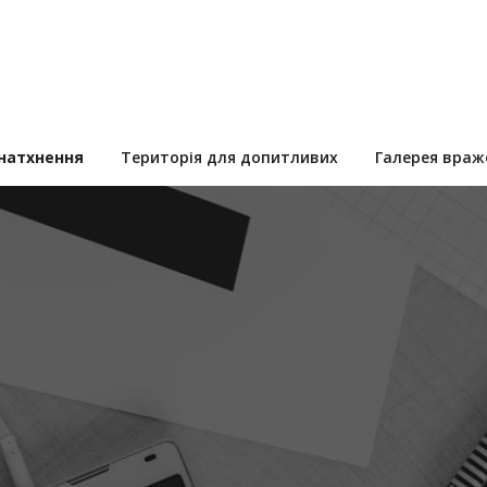
 натхнення
Територія для допитливих
Галерея враж