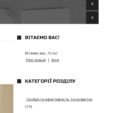
keyboard_arrow_left
keyboard_arrow_right
ВІТАЄМО ВАС
!
Вітаємо вас
,
Гість
!
Реєстрація
|
Вхід
КАТЕГОРІЇ РОЗДІЛУ
Особиста ефективність та розвиток
(10)