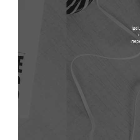
І
Ідеї, факти й натхнення — 
є короткі пояснення скл
перевіряй і надихайся — 