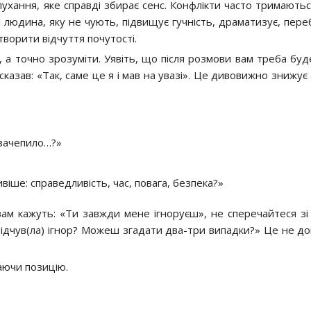
слухання, яке справді збирає сенс. Конфлікти часто тримають
 І людина, яку не чують, підвищує гучність, драматизує, пер
творити відчуття почутості.
а точно зрозуміти. Уявіть, що після розмови вам треба буд
казав: «Так, саме це я і мав на увазі». Це дивовижно знижує
 зачепило…?»
віше: справедливість, час, повага, безпека?»
вам кажуть: «Ти завжди мене ігноруєш», не сперечайтеся зі
відчув(ла) ігнор? Можеш згадати два-три випадки?» Це не до
аючи позицію.