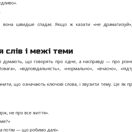
едливо».
.
и, вона швидше спадає. Якщо ж казати «не драматизуй»
я слів і межі теми
і думають, що говорять про одне, а насправді — про різн
вага», «відповідальність», «нормально», «вчасно», «підт
ити, що означають ключові слова, і звузити тему. Це як п
ок, не про все життя».
аме?»
 а потім — що робимо далі».