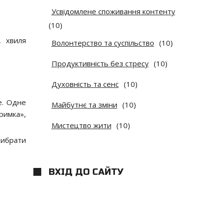
Усвідомлене споживання контенту
(10)
, хвиля
Волонтерство та суспільство
(10)
Продуктивність без стресу
(10)
Духовність та сенс
(10)
е. Одне
Майбутнє та зміни
(10)
римка»,
Мистецтво жити
(10)
рибрати
ВХІД ДО САЙТУ