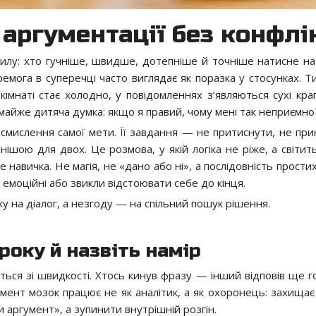
 аргументації без конфлі
илу: хто гучніше, швидше, дотепніше й точніше натисне на
емога в суперечці часто виглядає як поразка у стосунках. Ти
 кімнаті стає холодно, у повідомленнях з’являються сухі кра
 майже дитяча думка: якщо я правий, чому мені так неприємно
смислення самої мети. Її завдання — не притиснути, не при
ішою для двох. Це розмова, у якій логіка не ріже, а світить
 це навичка. Не магія, не «дано або ні», а послідовність простих
, емоційні або звикли відстоювати себе до кінця.
у на діалог, а незгоду — на спільний пошук рішення.
кроку й назвіть намір
ається зі швидкості. Хтось кинув фразу — інший відповів ще 
омент мозок працює не як аналітик, а як охоронець: захищає 
 аргумент», а зупинити внутрішній розгін.