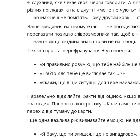
Є слухання, яке чекає своєї черги говорити. А є 
різних поглядах, а на відчутті: «мене не чують».
— бо інакше її не помітять. Тому другий крок — с
Ваше завдання на цьому етапі — не погодитися, 
переказати позицію співрозмовника так, щоб він с
— навіть якщо людина знає, що ви не на її боці.
Техніка проста: перефразування + уточнення.
«Я правильно розумію, що тебе найбільше
«Тобто для тебе це виглядає так: …?»
«Скажи, що в цій ситуації для тебе найважли
Паралельно відділяйте факти від оцінок. Якщо 
«завжди». Попросіть конкретику: «Коли саме ти 
перехід від туману до карти.
І ще одна важлива річ: визнавайте емоцію, не зд
«Я бачу, що ти злишся, і це не випадково».