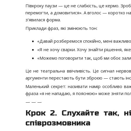
Півкроку паузи — це не слабкість, це кермо. Зробіт
перемогти, а домовитися». А вголос — коротко на
з’явилася форма.
Приклади фраз, які змінюють тон:
«Давай розберемося спокійно, мені важливо 
«Я не хочу сварки. Хочу знайти рішення, як
«Можемо поговорити так, щоб ми обоє зали
Це не театральна ввічливість. Це сигнал нервові
аргументи перестають бути зброєю — стають ін
Маленький секрет: називати намір особливо важ
фраза «я не нападаю, я пояснюю» може зняти пол
— — —
Крок 2. Слухайте так, н
співрозмовника