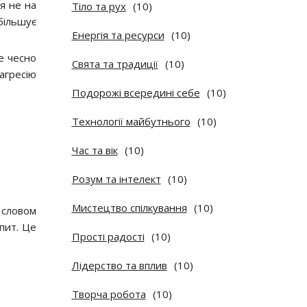
ся не на
Тіло та рух
(10)
ебільшує
Енергія та ресурси
(10)
е чесно
Свята та традиції
(10)
 агресію
Подорожі всередині себе
(10)
Технології майбутнього
(10)
Час та вік
(10)
Розум та інтелект
(10)
Мистецтво спілкування
(10)
 словом
пит. Це
Прості радості
(10)
Лідерство та вплив
(10)
Творча робота
(10)