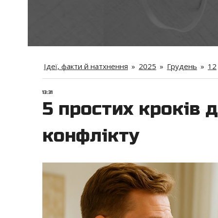
Ідеї, факти й натхнення
»
2025
»
Грудень
»
12
13:31
5 простих кроків д
конфлікту