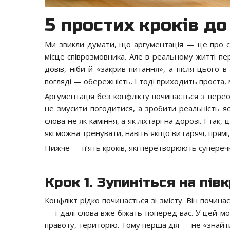
5 простих кроків до
Ми звикли думати, що аргументація — це про с
місце співрозмовника. Але в реальному житті пер
довів, ніби й «закрив питання», а після цього в
погляді — обережність. І тоді приходить проста,
Аргументація без конфлікту починається з перео
не змусити погодитися, а зробити реальність ясн
слова не як каміння, а як ліхтарі на дорозі. І так,
які можна тренувати, навіть якщо ви гарячі, прямі
Нижче — п’ять кроків, які перетворюють суперечк
— — —
Крок 1. Зупиніться на пів
Конфлікт рідко починається зі змісту. Він почин
— і далі слова вже біжать поперед вас. У цей м
правоту, територію. Тому перша дія — не «знайти