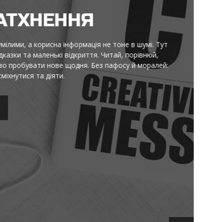
НЯ
ормація не тоне в шумі. Тут
криття. Читай, порівнюй,
ня. Без пафосу й моралей: