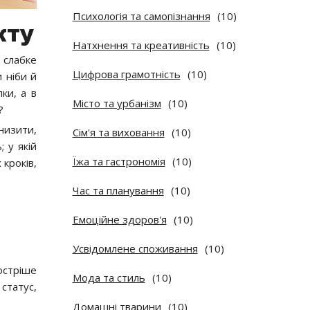
Психологія та самопізнання
(10)
кту
Натхнення та креативність
(10)
 слабке
Цифрова грамотність
(10)
 ніби й
пки, а в
Місто та урбанізм
(10)
?
низити,
Сім'я та виховання
(10)
; у якій
Їжа та гастрономія
(10)
 кроків,
Час та планування
(10)
Емоційне здоров'я
(10)
Усвідомлене споживання
(10)
гостріше
Мода та стиль
(10)
статус,
Домашні тварини
(10)