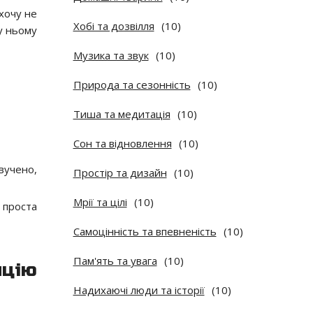
 хочу не
Хобі та дозвілля
(10)
у ньому
Музика та звук
(10)
Природа та сезонність
(10)
Тиша та медитація
(10)
Сон та відновлення
(10)
вучено,
Простір та дизайн
(10)
Мрії та цілі
(10)
 проста
Самоцінність та впевненість
(10)
Пам'ять та увага
(10)
ицію
Надихаючі люди та історії
(10)