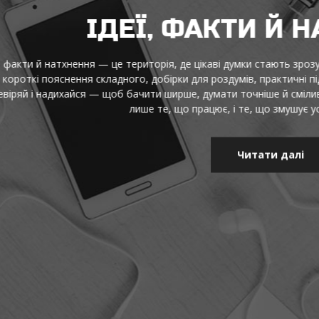
ДЕЇ, ФАКТИ Й НАТХНЕН
це територія, де цікаві думки стають зрозумілими, а корисна інф
адного, добірки для роздумів, практичні підказки та маленькі від
щоб бачити ширше, думати точніше й сміливо пробувати нове щод
лише те, що працює, і те, що змушує усміхнутися та діяти.
Читати далі