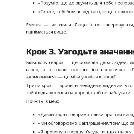
«Розумію, що це звучить для тебе несправ
«Схоже, тобі боляче від того, як це сталося»
Емоція — як хвиля. Якщо її не заперечуват
піднімається вище.
— — —
Крок 3. Узгодьте значенн
Більшість сварок — це розмова двох людей, як
слово, а в голові кожного інша картинка. «По
«домовилися» — це міни уповільненої дії.
Третій крок — зробити невидиме видимим: уточн
зайві відгалуження на дорозі, щоб не заблукати.
Почніть із меж:
«Давай зараз говоримо тільки про цей випад
«Ми обговорюємо факт/рішення/тон? Що с
«Я пропоную спершу з’ясувати, що сталося,