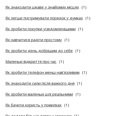
Як знаходити цікаве у знайомих місцях
(1)
Як легше підтримувати порядок у думках
(1)
Як зробити покупки усвідомленішими
(1)
Як навчитися радіти простому
(1)
Як зробити день добрішим до себе
(1)
Маленькі відкриття про час
(1)
Як зробити телефон менш нав’язливим
(1)
Як знаходити сили після важкого дня
(1)
Як зробити маленькі цілі реальними
(1)
Як бачити користь у помилках
(1)
Як додати більше тепла у стосунки
(1)