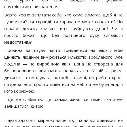
внутрішнього виснаження.
Варто чесно запитати себе: хто саме вимагає, щоб я не
зупинявся? Чи справді ця справа не може почекати? Чи
справді десять хвилин тиші зруйнують день? Чи я
просто боюся, що без постійного руху виявлюся
недостатнім?
Провина за паузу часто тримається на ілюзії, ніби
цінність людини вимірюється кількістю зробленого. Але
людина — не виробнича лінія. Вона не створена для
безперервного видавання результатів. У ній є ритм,
дихання, втома, увага, потреба в тиші, потреба в красі,
потреба іноді просто дивитися на небо й не бути ні для
кого корисною.
І це не слабкість. Це ознака живої системи, яка хоче
залишатися живою.
Пауза здається марною лише тоді, коли ми дивимося на
день очима поспіху. Поспіх не бачить відновлення. Він