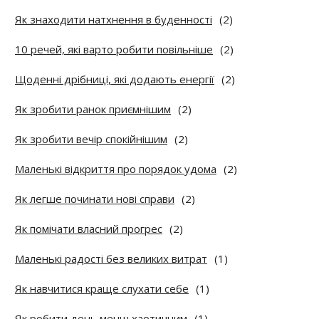
Як знаходити натхнення в буденності
(2)
10 речей, які варто робити повільніше
(2)
Щоденні дрібниці, які додають енергії
(2)
Як зробити ранок приємнішим
(2)
Як зробити вечір спокійнішим
(2)
Маленькі відкриття про порядок удома
(2)
Як легше починати нові справи
(2)
Як помічати власний прогрес
(2)
Маленькі радості без великих витрат
(1)
Як навчитися краще слухати себе
(1)
Як робити день менш хаотичним
(1)