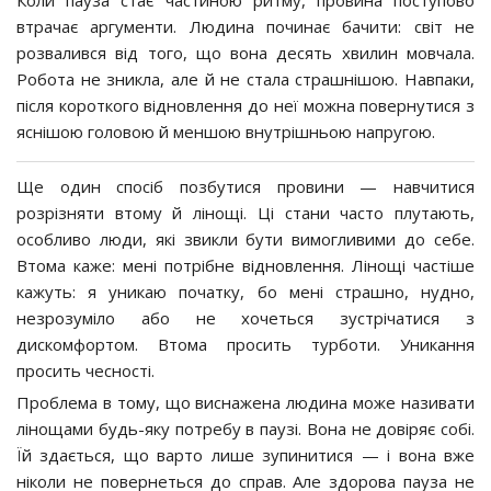
втрачає аргументи. Людина починає бачити: світ не
розвалився від того, що вона десять хвилин мовчала.
Робота не зникла, але й не стала страшнішою. Навпаки,
після короткого відновлення до неї можна повернутися з
яснішою головою й меншою внутрішньою напругою.
Ще один спосіб позбутися провини — навчитися
розрізняти втому й лінощі. Ці стани часто плутають,
особливо люди, які звикли бути вимогливими до себе.
Втома каже: мені потрібне відновлення. Лінощі частіше
кажуть: я уникаю початку, бо мені страшно, нудно,
незрозуміло або не хочеться зустрічатися з
дискомфортом. Втома просить турботи. Уникання
просить чесності.
Проблема в тому, що виснажена людина може називати
лінощами будь-яку потребу в паузі. Вона не довіряє собі.
Їй здається, що варто лише зупинитися — і вона вже
ніколи не повернеться до справ. Але здорова пауза не