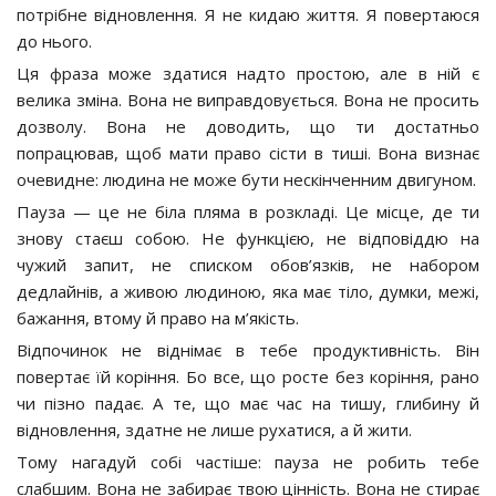
потрібне відновлення. Я не кидаю життя. Я повертаюся
до нього.
Ця фраза може здатися надто простою, але в ній є
велика зміна. Вона не виправдовується. Вона не просить
дозволу. Вона не доводить, що ти достатньо
попрацював, щоб мати право сісти в тиші. Вона визнає
очевидне: людина не може бути нескінченним двигуном.
Пауза — це не біла пляма в розкладі. Це місце, де ти
знову стаєш собою. Не функцією, не відповіддю на
чужий запит, не списком обов’язків, не набором
дедлайнів, а живою людиною, яка має тіло, думки, межі,
бажання, втому й право на м’якість.
Відпочинок не віднімає в тебе продуктивність. Він
повертає їй коріння. Бо все, що росте без коріння, рано
чи пізно падає. А те, що має час на тишу, глибину й
відновлення, здатне не лише рухатися, а й жити.
Тому нагадуй собі частіше: пауза не робить тебе
слабшим. Вона не забирає твою цінність. Вона не стирає