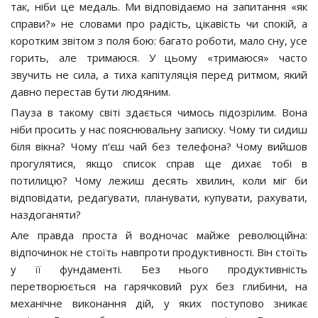
так, ніби це медаль. Ми відповідаємо на запитання «як
справи?» не словами про радість, цікавість чи спокій, а
коротким звітом з поля бою: багато роботи, мало сну, усе
горить, але тримаюся. У цьому «тримаюся» часто
звучить не сила, а тиха капітуляція перед ритмом, який
давно перестав бути людяним.
Пауза в такому світі здається чимось підозрілим. Вона
ніби просить у нас пояснювальну записку. Чому ти сидиш
біля вікна? Чому п’єш чай без телефона? Чому вийшов
прогулятися, якщо список справ ще дихає тобі в
потилицю? Чому лежиш десять хвилин, коли міг би
відповідати, редагувати, планувати, купувати, рахувати,
наздоганяти?
Але правда проста й водночас майже революційна:
відпочинок не стоїть навпроти продуктивності. Він стоїть
у її фундаменті. Без нього продуктивність
перетворюється на гарячковий рух без глибини, на
механічне виконання дій, у яких поступово зникає