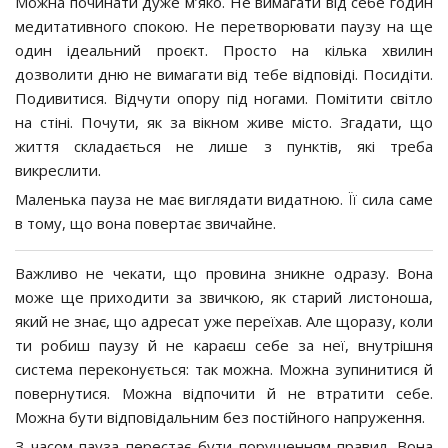
Можна починати дуже м’яко. Не вимагати від себе годин
медитативного спокою. Не перетворювати паузу на ще
один ідеальний проєкт. Просто на кілька хвилин
дозволити дню не вимагати від тебе відповіді. Посидіти.
Подивитися. Відчути опору під ногами. Помітити світло
на стіні. Почути, як за вікном живе місто. Згадати, що
життя складається не лише з пунктів, які треба
викреслити.
Маленька пауза не має виглядати видатною. Її сила саме
в тому, що вона повертає звичайне.
Важливо не чекати, що провина зникне одразу. Вона
може ще приходити за звичкою, як старий листоноша,
який не знає, що адресат уже переїхав. Але щоразу, коли
ти робиш паузу й не караєш себе за неї, внутрішня
система переконується: так можна. Можна зупинитися й
повернутися. Можна відпочити й не втратити себе.
Можна бути відповідальним без постійного напруження.
З часом пауза перестає бути порушенням правил. Вона