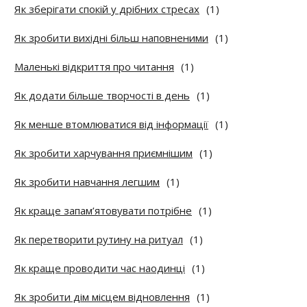
Як зберігати спокій у дрібних стресах
(1)
Як зробити вихідні більш наповненими
(1)
Маленькі відкриття про читання
(1)
Як додати більше творчості в день
(1)
Як менше втомлюватися від інформації
(1)
Як зробити харчування приємнішим
(1)
Як зробити навчання легшим
(1)
Як краще запам’ятовувати потрібне
(1)
Як перетворити рутину на ритуал
(1)
Як краще проводити час наодинці
(1)
Як зробити дім місцем відновлення
(1)