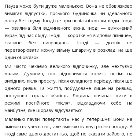
Пауза може бути дуже маленькою. Вона не обов’язково
вимагає відпустки, гірського будиночка чи ідеального
ранку без шуму. Іноді це три повільні ковтки води. Іноді
— хвилина біля відчиненого вікна. Іноді — вимкнений
екран під час обіду. Іноді — коротке «я відповім пізніше»,
сказане без виправдань. Іноді — дозвіл не
перетворювати кожну вільну шпарину в розкладі на ще
один обов’язок.
Ми часто чекаємо великого відпочинку, але нехтуємо
малим. Думаємо, що відновимося колись потім: на
вихідних, після проєкту, після складного періоду, після ще
одного ривка. Та життя, побудоване лише на ривках,
поступово втрачає м’якість. Людина починає жити в
режимі постійного «після», відкладаючи себе на
майбутнє, яке щоразу відсувається.
Маленькі паузи повертають нас у теперішнє. Вони не
змінюють увесь світ, але змінюють внутрішню погоду. А
іноді саме цього достатньо, щоб не сказати зайвого, не