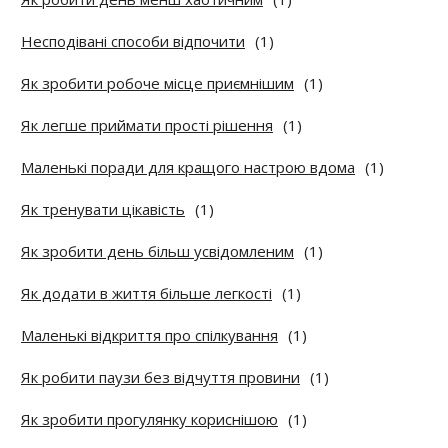
Несподівані способи відпочити
(1)
Як зробити робоче місце приємнішим
(1)
Як легше приймати прості рішення
(1)
Маленькі поради для кращого настрою вдома
(1)
Як тренувати цікавість
(1)
Як зробити день більш усвідомленим
(1)
Як додати в життя більше легкості
(1)
Маленькі відкриття про спілкування
(1)
Як робити паузи без відчуття провини
(1)
Як зробити прогулянку кориснішою
(1)