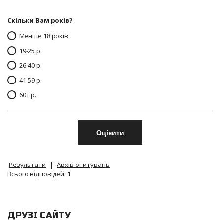
Скільки Вам років?
Менше 18 років
19-25 р.
26-40 р.
41-59 р.
60+ р.
|
Результати
Архів опитувань
Всього відповідей:
1
ДРУЗІ САЙТУ