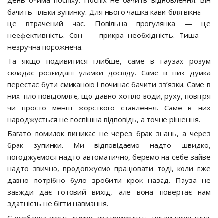
бачить тільки зупинку. Для нього чашка кави біля вікна —
це втрачений час. Повільна прогулянка — це
неефективність. Сон — прикра необхідність. Тиша —
незручна порожнеча.
Та якщо подивитися глибше, саме в паузах розум
складає розкидані уламки досвіду. Саме в них думка
перестає бути смиканою і починає бачити зв’язки. Саме в
них тіло повідомляє, що давно хотіло води, руху, повітря
чи просто менш жорсткого ставлення. Саме в них
народжується не поспішна відповідь, а точне рішення.
Багато помилок виникає не через брак знань, а через
брак зупинки. Ми відповідаємо надто швидко,
погоджуємося надто автоматично, беремо на себе зайве
надто звично, продовжуємо працювати тоді, коли вже
давно потрібно було зробити крок назад. Пауза не
завжди дає готовий вихід, але вона повертає нам
здатність не бігти навмання.
Є особлива якість думки, яка приходить тільки після тиші.