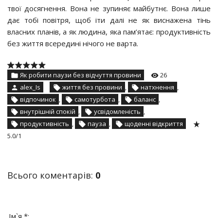
твої досягнення. Вона не зупиняє майбутнє. Вона лише
дає тобі повітря, щоб іти далі не як виснажена тінь
власних планів, а як людина, яка пам’ятає: продуктивність
без життя всередині нічого не варта.
Як робити паузи без відчуття провини
26
alex_Is
життя без провини
,
натхнення
,
відпочинок
,
самотурбота
,
баланс
,
внутрішній спокій
,
усвідомленість
,
продуктивність
,
пауза
,
щоденні відкриття
5.0
/
1
Всього коментарів
:
0
Ім`я *: