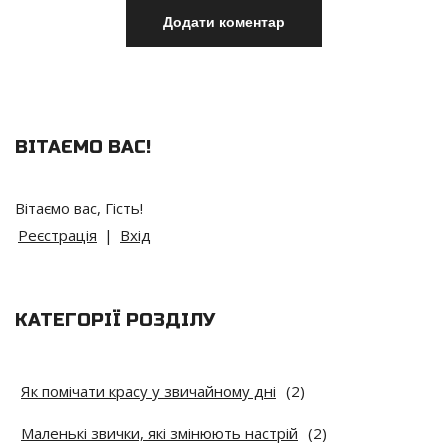
ВІТАЄМО ВАС
!
Вітаємо вас
,
Гість
!
Реєстрація
|
Вхід
КАТЕГОРІЇ РОЗДІЛУ
Як помічати красу у звичайному дні
(2)
Маленькі звички, які змінюють настрій
(2)