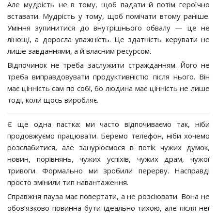
Але мудрість не в тому, щоб падати й потім героїчно
вставати. Мудрість у тому, щоб помічати втому раніше.
Уміння зупинитися до внутрішнього обвалу — це не
лінощі, а доросла уважність. Це здатність керувати не
лише завданнями, а й власним ресурсом.
Відпочинок не треба заслужити стражданням. Його не
треба виправдовувати продуктивністю після нього. Він
має цінність сам по собі, бо людина має цінність не лише
тоді, коли щось виробляє.
Є ще одна пастка: ми часто відпочиваємо так, ніби
продовжуємо працювати. Беремо телефон, ніби хочемо
розслабитися, але занурюємося в потік чужих думок,
новин, порівнянь, чужих успіхів, чужих драм, чужої
тривоги. Формально ми зробили перерву. Насправді
просто змінили тип навантаження.
Справжня пауза має повертати, а не розсіювати. Вона не
обов’язково повинна бути ідеально тихою, але після неї