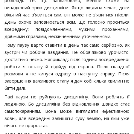
розкладі. Те, що заплановано, менше схоже на
випадковий зрив дисципліни. Якщо людина чекає, доки
вільний час з’явиться сам, він може не з’явитися ніколи.
День охоче заповнюється всім, що голосно проситься
всередину: повідомленнями, чужими проханнями,
дрібними справами, нескінченними уточненнями.
Тому паузу варто ставити в день так само серйозно, як
зустріч чи робоче завдання. Не обов’язково урочисто.
Достатньо чесно. Наприклад: після години зосередженої
роботи я встану й відійду від екрана. Після складної
розмови я не кинуся одразу в наступну справу. Після
завершення важливого етапу я дам собі кілька хвилин не
бігти далі.
Такі паузи не руйнують дисципліну. Вони роблять її
людяною. Бо дисципліна без відновлення швидко стає
самопокаранням. Вона може виглядати ефективною
зовні, але всередині залишати суху землю, на якій уже
нічого не проростає.
Коли пауза стає частиною ритму, провина поступово