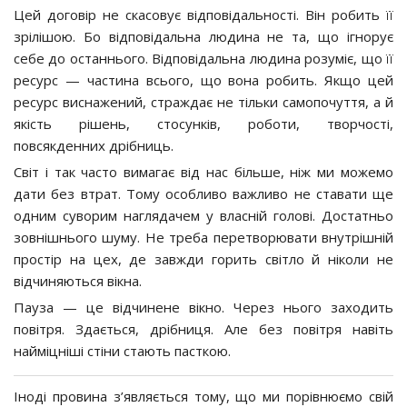
Цей договір не скасовує відповідальності. Він робить її
зрілішою. Бо відповідальна людина не та, що ігнорує
себе до останнього. Відповідальна людина розуміє, що її
ресурс — частина всього, що вона робить. Якщо цей
ресурс виснажений, страждає не тільки самопочуття, а й
якість рішень, стосунків, роботи, творчості,
повсякденних дрібниць.
Світ і так часто вимагає від нас більше, ніж ми можемо
дати без втрат. Тому особливо важливо не ставати ще
одним суворим наглядачем у власній голові. Достатньо
зовнішнього шуму. Не треба перетворювати внутрішній
простір на цех, де завжди горить світло й ніколи не
відчиняються вікна.
Пауза — це відчинене вікно. Через нього заходить
повітря. Здається, дрібниця. Але без повітря навіть
найміцніші стіни стають пасткою.
Іноді провина з’являється тому, що ми порівнюємо свій