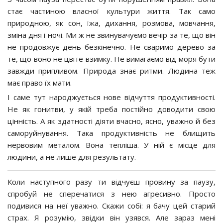
стає частиною власної культури життя. Так само
природною, як сон, їжа, дихання, розмова, мовчання,
зміна дня і ночі. Ми ж не звинувачуємо вечір за те, що він
не продовжує день безкінечно. Не сваримо дерево за
те, що воно не цвіте взимку. Не вимагаємо від моря бути
завжди припливом. Природа знає ритми. Людина теж
має право їх мати.
І саме тут народжується нове відчуття продуктивності.
Не як гонитви, у якій треба постійно доводити свою
цінність. А як здатності діяти вчасно, ясно, уважно й без
саморуйнування. Така продуктивність не блищить
нервовим металом. Вона тепліша. У ній є місце для
людини, а не лише для результату.
Коли наступного разу ти відчуєш провину за паузу,
спробуй не сперечатися з нею агресивно. Просто
подивися на неї уважно. Скажи собі: я бачу цей старий
страх. Я розумію, звідки він узявся. Але зараз мені