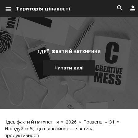
search
person
menu
Територія цікавості
ІДЕЇ, ФАКТИ Й НАТХНЕННЯ
Читати далі
Ідеї, факти й натхнення
»
2026
»
Травень
»
31
»
Нагадуй собі, що відпочинок — частина
продуктивності