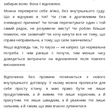
забирає волю. Вона її відновлює.
Можна перевіряти себе м’яко, без внутрішнього суду.
Що я відчуваю в тілі? Чи став я дратівливим без
очевидної причини? Чи почав перечитувати один і той
самий рядок, не розуміючи змісту? Чи роблю більше
помилок, ніж зазвичай? Чи хочу кинути все не тому, що
справа неправильна, а тому, що сили закінчились?
Якщо відповідь так, то пауза — не каприз. Це нормальна
потреба. І чим раніше її почути, тим менше часу
доведеться витрачати на відновлення після повного
виснаження.
Відпочинок без провини починається з нового
внутрішнього договору. У ньому можна прописати для
себе просту істину: я маю право бути не лише
продуктивним, а й живим. Не лише корисним, а й
присутнім. Не лише швидким, а й уважним. Не лише
сильним, а й таким, що вміє вчасно зупинитися.