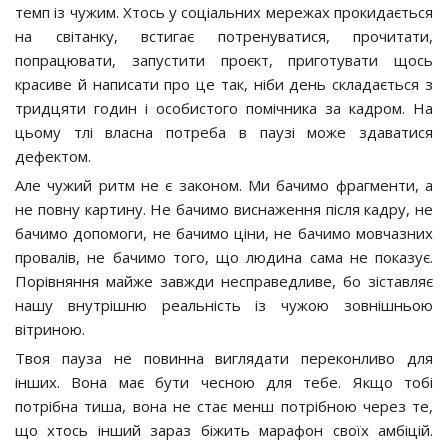
темп із чужим. Хтось у соціальних мережах прокидається
на світанку, встигає потренуватися, прочитати,
попрацювати, запустити проєкт, приготувати щось
красиве й написати про це так, ніби день складається з
тридцяти годин і особистого помічника за кадром. На
цьому тлі власна потреба в паузі може здаватися
дефектом.
Але чужий ритм не є законом. Ми бачимо фрагменти, а
не повну картину. Не бачимо виснаження після кадру, не
бачимо допомоги, не бачимо ціни, не бачимо мовчазних
провалів, не бачимо того, що людина сама не показує.
Порівняння майже завжди несправедливе, бо зіставляє
нашу внутрішню реальність із чужою зовнішньою
вітриною.
Твоя пауза не повинна виглядати переконливо для
інших. Вона має бути чесною для тебе. Якщо тобі
потрібна тиша, вона не стає менш потрібною через те,
що хтось інший зараз біжить марафон своїх амбіцій.