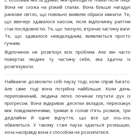
Вона не схожа на різкий спалах. Вона більше нагадує
ранкове світло, що повільно виявляє обриси кімнати. Те,
що ввечері здавалося хаосом, після відпочинку раптом
стає послідовністю. Те, що тиснуло, втрачає частину ваги.
Те, що здавалося невідкладним, виявляється просто
гучним.
Відпочинок не розв’язує всіх проблем. Але він часто
повертає людині ту частину себе, яка здатна їх
розв’язувати.
Найважче дозволити собі паузу тоді, коли справ багато.
Але саме тоді вона потрібна найбільше. Коли день
переповнений, людина легко починає плутати рух із
прогресом. Вона відкриває десятки вкладок, перескакує
між повідомленнями, тримає в голові п’ять розмов, три
дедлайни й одне відчуття, що все це ось-ось
обвалиться. У такому стані пауза здається розкішшю,
хоча насправді вона є способом не розсипатися.