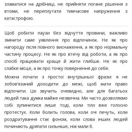
зламатися на дрібниці, не прийняти погане рішення з
втоми, не переплутати тимчасове напруження з
катастрофою.
Щоб робити паузи без відчуття провини, важливо
змінити саме уявлення про відпочинок. Не як про
нагороду після повного виснаження, а як про нормальну
частину процесу. Не як про втечу від роботи, а як про
спосіб працювати краще й жити глибше. Не як про
слабке місце, а як про точку повернення до себе.
Можна почати з простої внутрішньої фрази: я не
зобов’язаний доходити до межі, щоб мати право
відпочити. Це звучить очевидно, але для багатьох
людей така думка майже незвична. Ми часто дозволяємо
собі зупинитися лише тоді, коли тіло вже голосно
протестує. Коли болить голова, коли очі печуть, коли
роздратування стає фоном, коли слова інших людей
починають дряпати сильніше, ніж мали б.