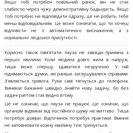
Якщо тобі потрібен повільний ранок, він не стає
слабкістю через чужу демонстративну бадьорість. Якщо
тобі потрібно не відповідати одразу, це не робить тебе
менш відповідальним. Це може означати, що ти хочеш
відповісти не з автоматичного виснаження, а з
нормальної людської присутності.
Корисно також пам’ятати: пауза не завжди приємна з
першої хвилини. Коли людина довго жила в напрузі,
тиша може спершу здаватися незручною. У ній
піднімаються думки, які раніше заглушувалися справами.
З’являється тривога. Руки самі тягнуться до телефона.
Виникає бажання швидко знайти нову задачу, бо без
задачі раптом стає видно втому.
Це не означає, що пауза не працює. Це означає, що
організм відвикає від постійного шуму не миттєво. Тиша
потребує довіри. Відпочинок потребує практики. Вміння
не заповнювати кожну хвилину теж тренується.