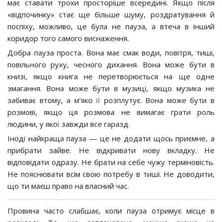
має ставати трохи просторіше всередині. Якщо після
«відпочинку» стає ще більше шуму, роздратування й
поспіху, можливо, це була не пауза, а втеча в інший
коридор того самого виснаження.
Добра пауза проста. Вона має смак води, повітря, тиші,
повільного руху, чесного дихання. Вона може бути в
книзі, якщо книга не перетворюється на ще одне
змагання. Вона може бути в музиці, якщо музика не
забиває втому, а м’яко її розплутує. Вона може бути в
розмові, якщо ця розмова не вимагає грати роль
людини, у якої завжди все гаразд.
Іноді найкраща пауза — це не додати щось приємне, а
прибрати зайве. Не відкривати нову вкладку. Не
відповідати одразу. Не брати на себе чужу терміновість.
Не пояснювати всім свою потребу в тиші. Не доводити,
що ти маєш право на власний час.
Провина часто слабшає, коли пауза отримує місце в