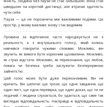
ясність. Людина без паузи не стає сильнішою. Вона стає
швидшою на короткій дистанції, але втрачає здатність
чути себе.
Пауза — це не порожнеча між важливими подіями. Це
простір, у якому важливе знову стає видимим.
Провина за відпочинок часто народжується не з
реальності, а з внутрішнього голосу, який колись
навчився говорити чужими словами. Можливо, він
звучить як вимога бути корисним щохвилини. Можливо,
як страх відстати. Можливо, як переконання, що любов,
повага чи безпека треба заслужити безперервною
зайнятістю.
Цей голос може бути дуже переконливим. Він не
кричить. Він шепоче: ще трохи, ще одне завдання, ще
один лист, ще одна перевірка, ще один доказ, що ти не
ледачий. І людина слухається, бо здається, що саме так
виглядає відповідальність. Насправді ж відповідальність
без турботи про себе швидко стає формою