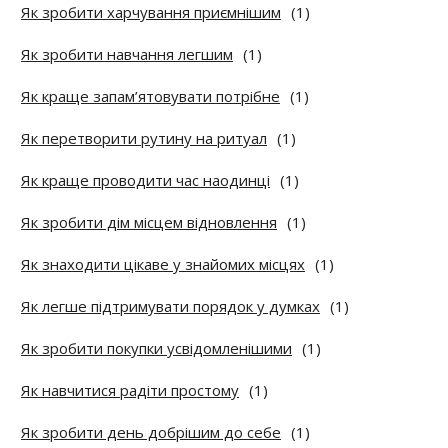
Як зробити харчування приємнішим
(1)
Як зробити навчання легшим
(1)
Як краще запам’ятовувати потрібне
(1)
Як перетворити рутину на ритуал
(1)
Як краще проводити час наодинці
(1)
Як зробити дім місцем відновлення
(1)
Як знаходити цікаве у знайомих місцях
(1)
Як легше підтримувати порядок у думках
(1)
Як зробити покупки усвідомленішими
(1)
Як навчитися радіти простому
(1)
Як зробити день добрішим до себе
(1)