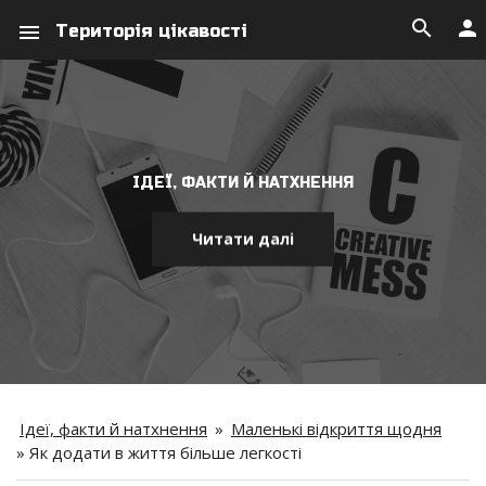
search
person
menu
Територія цікавості
ІДЕЇ, ФАКТИ Й НАТХНЕННЯ
Читати далі
Ідеї, факти й натхнення
»
Маленькі відкриття щодня
»
Як додати в життя більше легкості