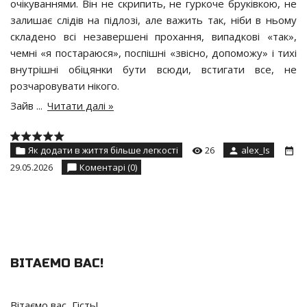
очікуваннями. Він не скрипить, не гуркоче бруківкою, не
залишає слідів на підлозі, але важить так, ніби в ньому
складено всі незавершені прохання, випадкові «так»,
чемні «я постараюся», поспішні «звісно, допоможу» і тихі
внутрішні обіцянки бути всюди, встигати все, не
розчаровувати нікого.
Зайв
...
Читати далі »
Як додати в життя більше легкості
26
alex_Is
29.05.2026
Коментарі (0)
ВІТАЄМО ВАС
!
Вітаємо вас
,
Гість
!