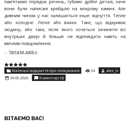
пам’ятаємо порядок речень, губимо дрібні деталі, наче
вони були написані крейдою на мокрому камені. Але
дивним чином у нас залишається інше: відчуття. Тепле
або холодне. Легке або важке. Таке, що відкриває
людину, або таке, після якого хочеться зачинити всі
внутрішні двері й більше не відповідати навіть на
ввічливі повідомлення.
...
Читати далі »
Маленькі відкриття про спілкування
24
alex_Is
30.05.2026
Коментарі (0)
ВІТАЄМО ВАС
!