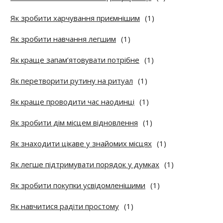
Як зробити харчування приємнішим
(1)
Як зробити навчання легшим
(1)
Як краще запам’ятовувати потрібне
(1)
Як перетворити рутину на ритуал
(1)
Як краще проводити час наодинці
(1)
Як зробити дім місцем відновлення
(1)
Як знаходити цікаве у знайомих місцях
(1)
Як легше підтримувати порядок у думках
(1)
Як зробити покупки усвідомленішими
(1)
Як навчитися радіти простому
(1)