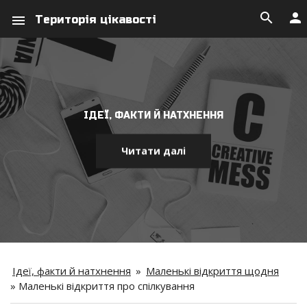
search
person
menu
Територія цікавості
ІДЕЇ, ФАКТИ Й НАТХНЕННЯ
Читати далі
Ідеї, факти й натхнення
»
Маленькі відкриття щодня
»
Маленькі відкриття про спілкування