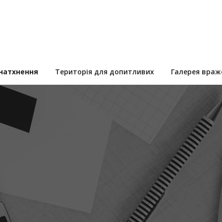
 натхнення
Територія для допитливих
Галерея враж