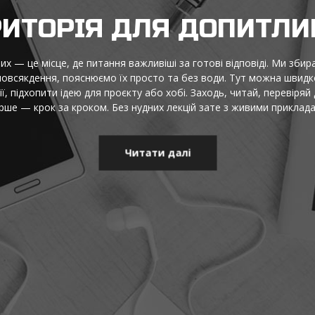
ІДЕЇ, ФАКТ
Ідеї, факти й натхнення — це територія, де цікаві думки
є короткі пояснення складного, добірки для роздумів,
перевіряй і надихайся — щоб бачити ширше, думати точ
лише те, що працює, і те,
Чит