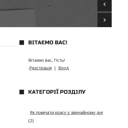
keyboard_arrow_left
keyboard_arrow_right
ВІТАЄМО ВАС
!
Вітаємо вас
,
Гість
!
Реєстрація
|
Вход
КАТЕГОРІЇ РОЗДІЛУ
Як помічати красу у звичайному дні
(2)