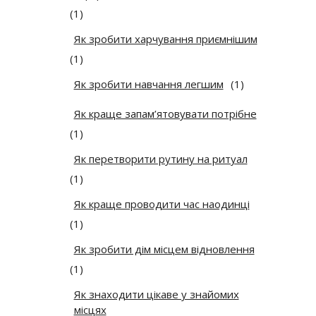
(1)
Як зробити харчування приємнішим
(1)
Як зробити навчання легшим
(1)
Як краще запам’ятовувати потрібне
(1)
Як перетворити рутину на ритуал
(1)
Як краще проводити час наодинці
(1)
Як зробити дім місцем відновлення
(1)
Як знаходити цікаве у знайомих
місцях