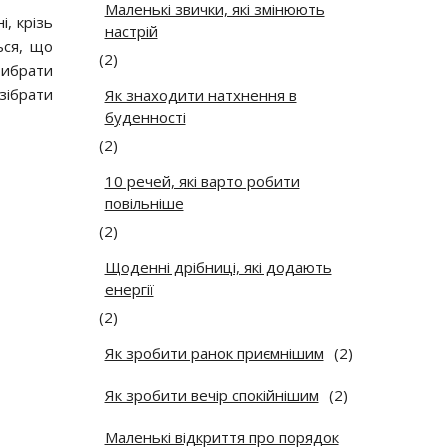
Маленькі звички, які змінюють
, крізь
настрій
ься, що
(2)
рибрати
зібрати
Як знаходити натхнення в
буденності
(2)
10 речей, які варто робити
повільніше
(2)
Щоденні дрібниці, які додають
енергії
(2)
Як зробити ранок приємнішим
(2)
Як зробити вечір спокійнішим
(2)
Маленькі відкриття про порядок