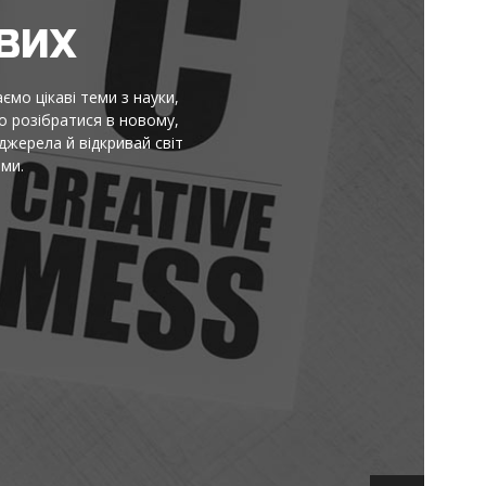
И Й НАТХНЕННЯ
 стають зрозумілими, а корисна інформація не тоне в шумі. Тут
 практичні підказки та маленькі відкриття. Читай, порівнюй,
ніше й сміливо пробувати нове щодня. Без пафосу й моралей:
 що змушує усміхнутися та діяти.
ати далі