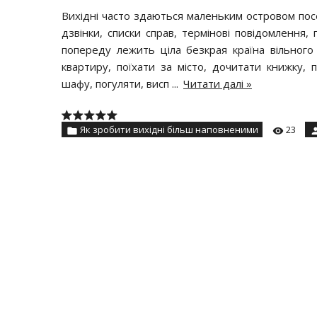
Вихідні часто здаються маленьким островом посе
дзвінки, списки справ, термінові повідомлення, 
попереду лежить ціла безкрая країна вільного 
квартиру, поїхати за місто, дочитати книжку,
шафу, погуляти, висп
...
Читати далі »
Як зробити вихідні більш наповненими
23