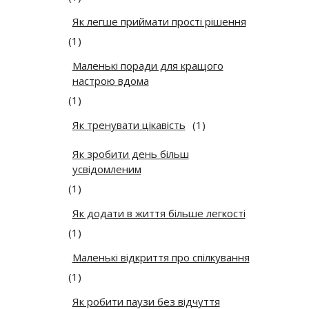
Як легше приймати прості рішення
(1)
Маленькі поради для кращого
настрою вдома
(1)
Як тренувати цікавість
(1)
Як зробити день більш
усвідомленим
(1)
Як додати в життя більше легкості
(1)
Маленькі відкриття про спілкування
(1)
Як робити паузи без відчуття