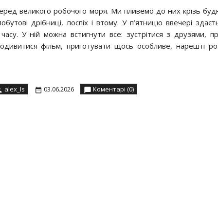
ред великого робочого моря. Ми пливемо до них крізь будні
побутові дрібниці, поспіх і втому. У п’ятницю ввечері здаєт
часу. У ній можна встигнути все: зустрітися з друзями, п
 подивитися фільм, приготувати щось особливе, нарешті ро
alex_Is
03.06.2026
Коментарі (0)