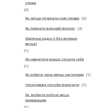
удома
(2)
Як легше починати нові справи
(2)
Як помічати власний прогрес
(2)
Маленькі радості без великих
витрат
(1)
Як навчитися краще слухати себе
(1)
Як робити день менш хаотичним
(1)
Несподівані способи відпочити
(1)
Як зробити робоче місце
приємнішим
(1)