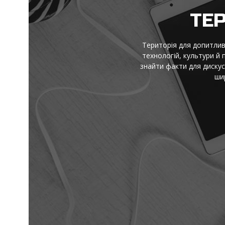
ми з науки,
я в новому,
дкривай світ