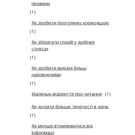
провини
(1)
Як зробити прогулянку кориснішою
(1)
Як зберігати спокій у дрібних
стресах
(1)
Як зробити вихідні більш
наповненими
(1)
Маленькі відкриття про читання
(1)
Як додати більше творчості в день
(1)
Як менше втомлюватися від
інформації