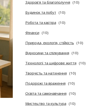
Здоров'я та благополуччя
(10)
Будинок та побут
(10)
Робота та кар'єра
(10)
Фінанси
(10)
Природа, екологія, стійкість
(10)
Відносини та спілкування
(10)
Технології та цифрове життя
(10)
Творчість та натхнення
(10)
Подорожі та враження
(10)
Освіта та самонавчання
(10)
Мистецтво та культура
(10)