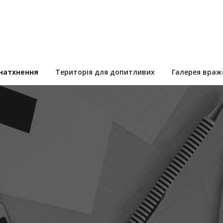
 натхнення
Територія для допитливих
Галерея враж