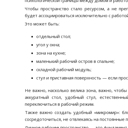
психологической границы между домом и работо
Чтобы пространство стало ресурсом, а не пре
будет ассоциироваться исключительно с работой
Это может быть:
отдельный стол;
угол у окна;
зона на кухне;
маленький рабочий остров в спальне;
складной рабочий модуль;
стул и приставная поверхность — если про
Не важно, насколько велика зона, важно, чтоб
аккуратный стол, удобный стул, естественн
переключиться в рабочий режим.
Также важно создать удобный «микромир»: бло
сосредоточиться, не отвлекаясь на постоянные
Личное рабочее пространство — это фундамент 