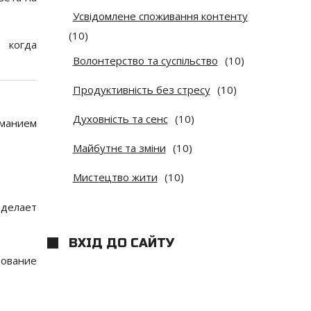
Усвідомлене споживання контенту
(10)
 когда
Волонтерство та суспільство
(10)
Продуктивність без стресу
(10)
Духовність та сенс
(10)
иманием
Майбутнє та зміни
(10)
Мистецтво жити
(10)
 делает
ВХІД ДО САЙТУ
зование