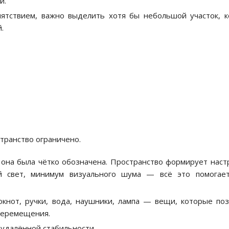
й.
пятствием, важно выделить хотя бы небольшой участок, 
.
странство ограничено.
ы она была чётко обозначена. Пространство формирует наст
ый свет, минимум визуального шума — всё это помогае
кнот, ручки, вода, наушники, лампа — вещи, которые по
 перемещения.
удалённой стабильности.