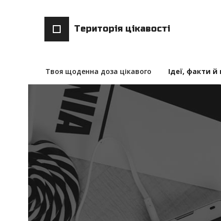
Територія цікавості
Твоя щоденна доза цікавого
Ідеї, факти й