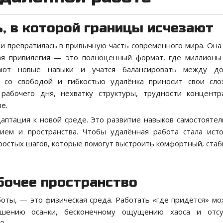
ь, в которой границы исчезают
и превратилась в привычную часть современного мира. Она
кая привилегия — это полноценный формат, где миллион
ивают новые навыки и учатся балансировать между д
 со свободой и гибкостью удалёнка приносит свои сло
абочего дня, нехватку структуры, трудности концент
е.
аптация к новой среде. Это развитие навыков самостоятел
нием и пространства. Чтобы удалённая работа стала ист
 простых шагов, которые помогут выстроить комфортный, ста
абочее пространство
оты, — это физическая среда. Работать «где придётся» мо
ушению осанки, бесконечному ощущению хаоса и отсу