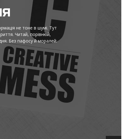
НЯ
ормація не тоне в шумі. Тут
криття. Читай, порівнюй,
ня. Без пафосу й моралей: