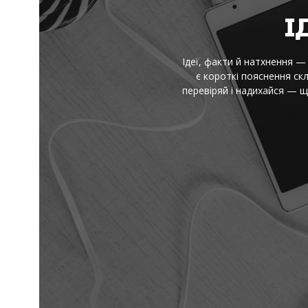
І
Ідеї, факти й натхнення — 
є короткі пояснення скл
перевіряй і надихайся — 