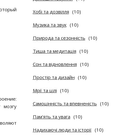
который
Хобі та дозвілля
(10)
Музика та звук
(10)
Природа та сезонність
(10)
Тиша та медитація
(10)
Сон та відновлення
(10)
Простір та дизайн
(10)
Мрії та цілі
(10)
роение:
Самоцінність та впевненість
(10)
т мозгу
Пам'ять та увага
(10)
зволяют
Надихаючі люди та історії
(10)