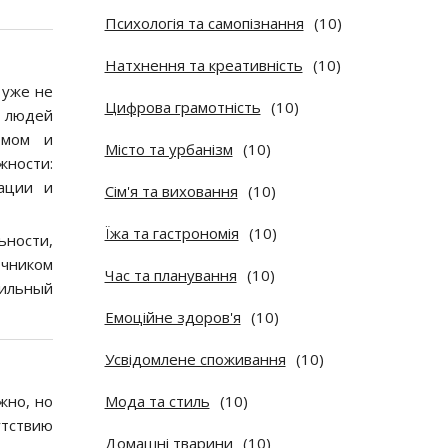
Психологія та самопізнання
(10)
Натхнення та креативність
(10)
 уже не
Цифрова грамотність
(10)
ы людей
омом и
Місто та урбанізм
(10)
жности:
рации и
Сім'я та виховання
(10)
Їжа та гастрономія
(10)
ьности,
очником
Час та планування
(10)
бильный
Емоційне здоров'я
(10)
Усвідомлене споживання
(10)
жно, но
Мода та стиль
(10)
тствию
Домашні тварини
(10)