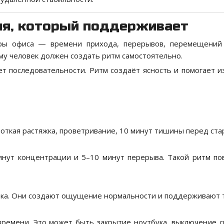
дня, который поддерживает
уры офиса — времени прихода, перерывов, перемещений
му человек должен создать ритм самостоятельно.
ет последовательности. Ритм создаёт ясность и помогает и
роткая растяжка, проветривание, 10 минут тишины перед ста
инут концентрации и 5–10 минут перерыва. Такой ритм п
ышка. Они создают ощущение нормальности и поддерживают 
ремени. Это может быть закрытие ноутбука, выключение с