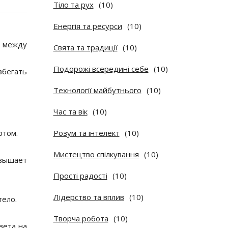
Тіло та рух
(10)
Енергія та ресурси
(10)
 между
Свята та традиції
(10)
Подорожі всередині себе
(10)
збегать
Технології майбутнього
(10)
Час та вік
(10)
ртом.
Розум та інтелект
(10)
Мистецтво спілкування
(10)
овышает
Прості радості
(10)
Лідерство та вплив
(10)
тело.
Творча робота
(10)
вета на