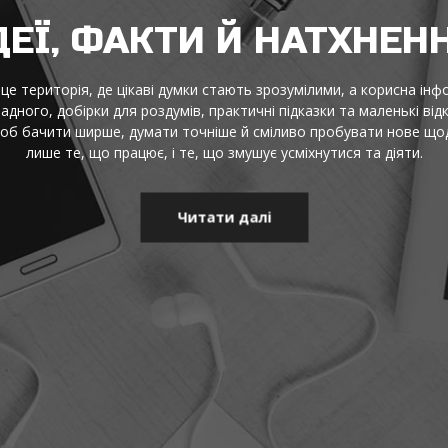
ДЕЇ, ФАКТИ Й НАТХНЕН
це територія, де цікаві думки стають зрозумілими, а корисна інф
адного, добірки для роздумів, практичні підказки та маленькі від
щоб бачити ширше, думати точніше й сміливо пробувати нове щод
лише те, що працює, і те, що змушує усміхнутися та діяти.
Читати далі