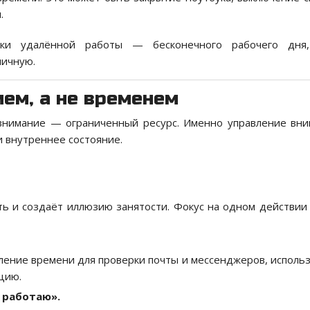
.
шки удалённой работы — бесконечного рабочего дня,
личную.
ием, а не временем
 внимание — ограниченный ресурс. Именно управление вн
и внутреннее состояние.
ь и создаёт иллюзию занятости. Фокус на одном действии
ение времени для проверки почты и мессенджеров, исполь
цию.
 работаю».