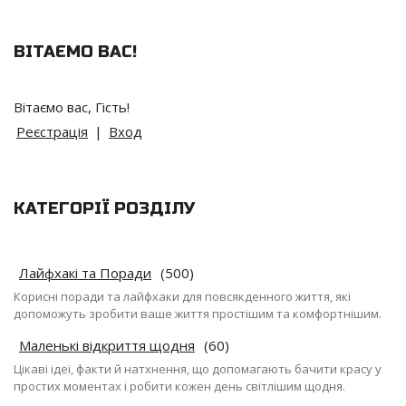
ВІТАЄМО ВАС
!
Вітаємо вас
,
Гість
!
Реєстрація
|
Вход
КАТЕГОРІЇ РОЗДІЛУ
Лайфхакі та Поради
(500)
Корисні поради та лайфхаки для повсякденного життя, які
допоможуть зробити ваше життя простішим та комфортнішим.
Маленькі відкриття щодня
(60)
Цікаві ідеї, факти й натхнення, що допомагають бачити красу у
простих моментах і робити кожен день світлішим щодня.