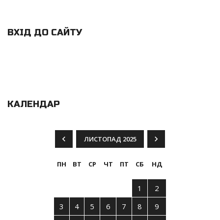
ВХІД ДО САЙТУ
КАЛЕНДАР
ЛИСТОПАД 2025
ПН
ВТ
СР
ЧТ
ПТ
СБ
НД
1
2
3
4
5
6
7
8
9