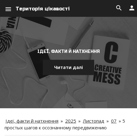
search
person
menu
Територія цікавості
ІДЕЇ, ФАКТИ Й НАТХНЕННЯ
Читати далі
Ідеї, факти й натхнення
»
2025
»
Листопад
»
07
»
5
простых шагов к осознанному передвижению