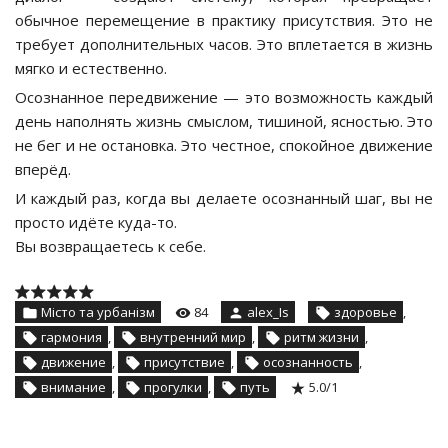
обычное перемещение в практику присутствия. Это не
требует дополнительных часов. Это вплетается в жизнь
мягко и естественно.
Осознанное передвижение — это возможность каждый
день наполнять жизнь смыслом, тишиной, ясностью. Это
не бег и не остановка. Это честное, спокойное движение
вперёд.
И каждый раз, когда вы делаете осознанный шаг, вы не
просто идёте куда-то.
Вы возвращаетесь к себе.
Місто та урбанізм
84
alex_Is
здоровье
,
гармония
,
внутренний мир
,
ритм жизни
,
движение
,
присутствие
,
осознанность
,
внимание
,
прогулки
,
путь
5.0
/
1