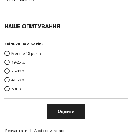
НАШЕ ОПИТУВАННЯ
Скільки Вам років?
Менше 18 років
19-25 р.
26-40 р.
41-59 р.
60+ р.
|
Результати
Архів опитувань