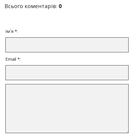
Всього коментарів
:
0
Ім`я *:
Email *: