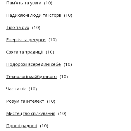
Пам'ять та увага
(10)
Надихаючі люди та історії
(10)
Тіло та рух
(10)
Енергія та ресурси
(10)
Свята та традиції
(10)
Подорожі всередині себе
(10)
Технології майбутнього
(10)
Час та вік
(10)
Розум та інтелект
(10)
Мистецтво спілкування
(10)
Прості радості
(10)