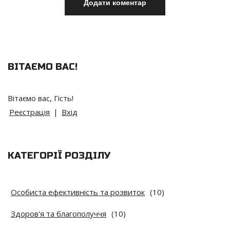
ВІТАЄМО ВАС
!
Вітаємо вас
,
Гість
!
Реєстрація
|
Вхід
КАТЕГОРІЇ РОЗДІЛУ
Особиста ефективність та розвиток
(10)
Здоров'я та благополуччя
(10)