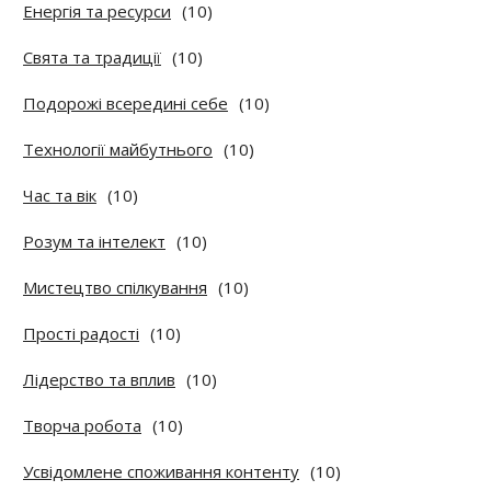
Енергія та ресурси
(10)
Свята та традиції
(10)
Подорожі всередині себе
(10)
Технології майбутнього
(10)
Час та вік
(10)
Розум та інтелект
(10)
Мистецтво спілкування
(10)
Прості радості
(10)
Лідерство та вплив
(10)
Творча робота
(10)
Усвідомлене споживання контенту
(10)