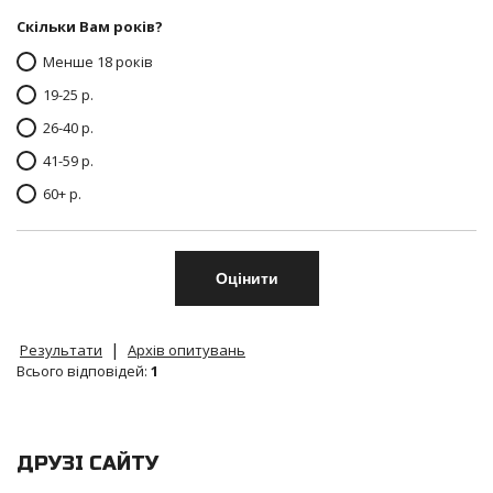
Скільки Вам років?
Менше 18 років
19-25 р.
26-40 р.
41-59 р.
60+ р.
|
Результати
Архів опитувань
Всього відповідей:
1
ДРУЗІ САЙТУ