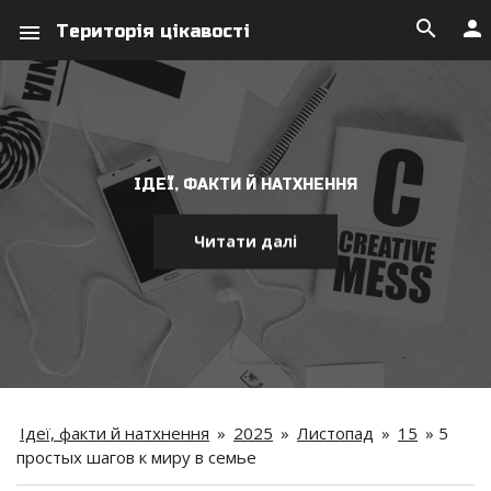
search
person
menu
Територія цікавості
ІДЕЇ, ФАКТИ Й НАТХНЕННЯ
Читати далі
Ідеї, факти й натхнення
»
2025
»
Листопад
»
15
»
5
простых шагов к миру в семье