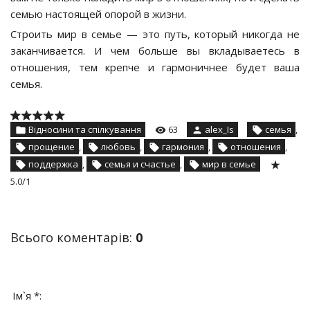
семью настоящей опорой в жизни.
Строить мир в семье — это путь, который никогда не
заканчивается. И чем больше вы вкладываетесь в
отношения, тем крепче и гармоничнее будет ваша
семья.
Відносини та спілкування
63
alex_Is
семья
,
прощение
,
любовь
,
гармония
,
отношения
,
поддержка
,
семья и счастье
,
мир в семье
5.0
/
1
Всього коментарів
:
0
Ім`я *: