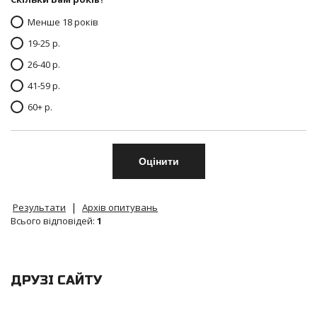
Менше 18 років
19-25 р.
26-40 р.
41-59 р.
60+ р.
|
Результати
Архів опитувань
Всього відповідей:
1
ДРУЗІ САЙТУ