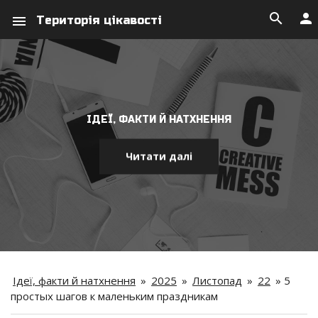
search
person
menu
Територія цікавості
ІДЕЇ, ФАКТИ Й НАТХНЕННЯ
Читати далі
Ідеї, факти й натхнення
»
2025
»
Листопад
»
22
»
5
простых шагов к маленьким праздникам