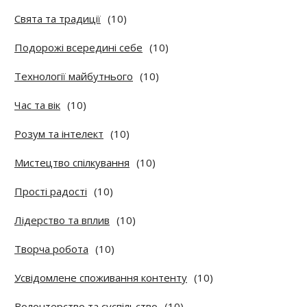
Свята та традиції
(10)
Подорожі всередині себе
(10)
Технології майбутнього
(10)
Час та вік
(10)
Розум та інтелект
(10)
Мистецтво спілкування
(10)
Прості радості
(10)
Лідерство та вплив
(10)
Творча робота
(10)
Усвідомлене споживання контенту
(10)
Волонтерство та суспільство
(10)