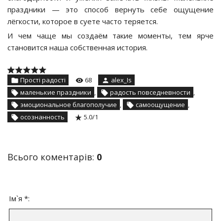
праздники — это способ вернуть себе ощущение
лёгкости, которое в суете часто теряется.
И чем чаще мы создаём такие моменты, тем ярче
становится наша собственная история.
Прості радості
68
alex_Is
маленькие праздники
,
радость повседневности
,
эмоциональное благополучие
,
самоощущение
,
осознанность
5.0
/
1
Всього коментарів
:
0
Ім`я *: