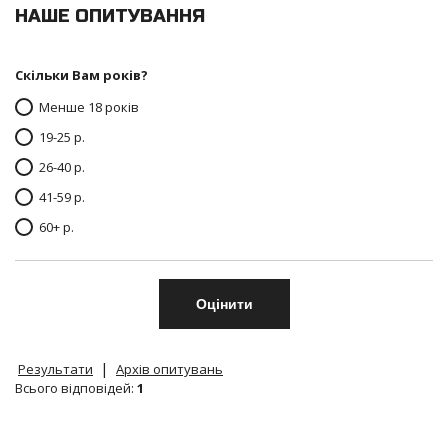
НАШЕ ОПИТУВАННЯ
Скільки Вам років?
Менше 18 років
19-25 р.
26-40 р.
41-59 р.
60+ р.
|
Результати
Архів опитувань
Всього відповідей:
1