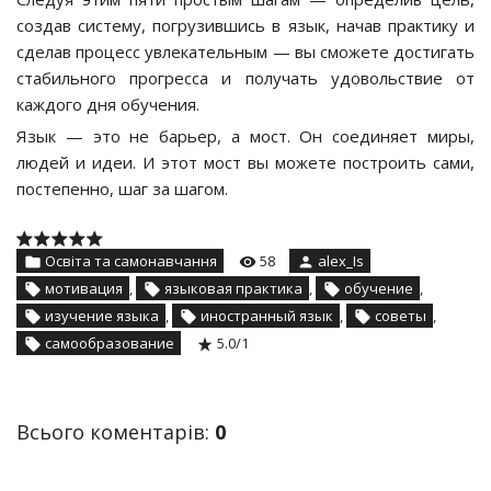
создав систему, погрузившись в язык, начав практику и
сделав процесс увлекательным — вы сможете достигать
стабильного прогресса и получать удовольствие от
каждого дня обучения.
Язык — это не барьер, а мост. Он соединяет миры,
людей и идеи. И этот мост вы можете построить сами,
постепенно, шаг за шагом.
Освіта та самонавчання
58
alex_Is
мотивация
,
языковая практика
,
обучение
,
изучение языка
,
иностранный язык
,
советы
,
самообразование
5.0
/
1
Всього коментарів
:
0