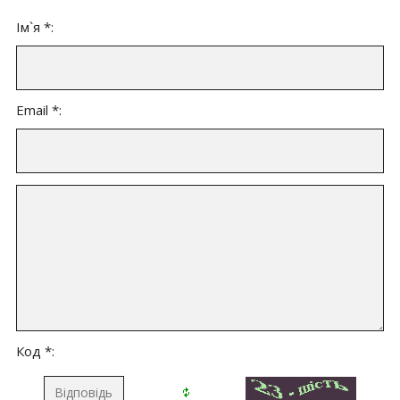
Ім`я *:
Email *:
Код *: