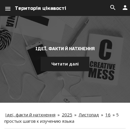
search
person
menu
Територія цікавості
ІДЕЇ, ФАКТИ Й НАТХНЕННЯ
Читати далі
Ідеї, факти й натхнення
»
2025
»
Листопад
»
16
»
5
простых шагов к изучению языка