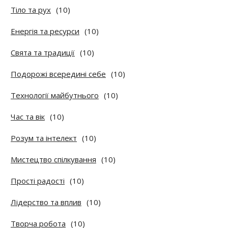
Тіло та рух
(10)
Енергія та ресурси
(10)
Свята та традиції
(10)
Подорожі всередині себе
(10)
Технології майбутнього
(10)
Час та вік
(10)
Розум та інтелект
(10)
Мистецтво спілкування
(10)
Прості радості
(10)
Лідерство та вплив
(10)
Творча робота
(10)