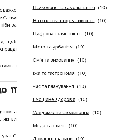
Психологія та самопізнання
(10)
ає важко
ю”, яка
Натхнення та креативність
(10)
 ніби за
Цифрова грамотність
(10)
те, щоб
Місто та урбанізм
(10)
справді
Сім'я та виховання
(10)
тумів і
Їжа та гастрономія
(10)
Час та планування
(10)
о її
Емоційне здоров'я
(10)
дягом, а
Усвідомлене споживання
(10)
 які ви
Мода та стиль
(10)
увага”.
Домашні тварини
(10)