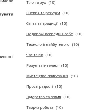
имає чи
Тіло та рух
(10)
Енергія та ресурси
(10)
агувати
Свята та традиції
(10)
Подорожі всередині себе
(10)
Технології майбутнього
(10)
Час та вік
(10)
тривожні
Розум та інтелект
(10)
Мистецтво спілкування
(10)
Прості радості
(10)
Лідерство та вплив
(10)
Творча робота
(10)