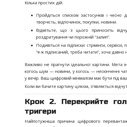
Кілька простих дій:
Пройдіться списком застосунків і чесно д
творчість, відпочинок, покупки, новини.
Відмітьте, що з цього приносить відчу
роздратування чи порожній “залип”.
Подивіться на підписки: стрімінги, сервіси,
“я ж підписаний, треба читати”, хоча давно 
Важливо не прагнути ідеальної картини. Мета і
когось шум — новини, у когось — нескінченні чат
у вечір. Ваш цифровий мінімалізм має бути під ва
Коли ви бачите картину цілком, з’являється відчут
Крок 2. Перекрийте гол
тригери
Найпотужніша причина цифрового перевантаж