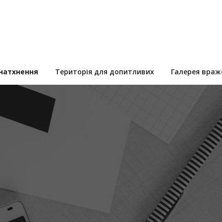
 натхнення
Територія для допитливих
Галерея враж