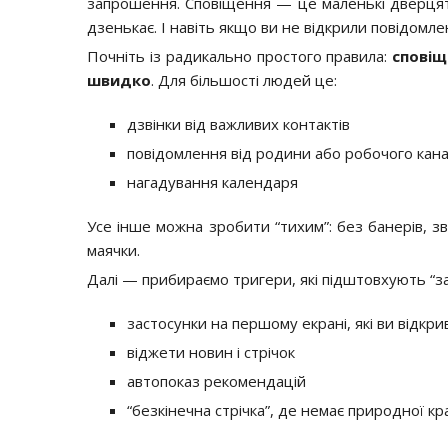
запрошення. Сповіщення — це маленькі дверцята
дзенькає. І навіть якщо ви не відкрили повідомле
Почніть із радикально простого правила:
сповіщ
швидко
. Для більшості людей це:
дзвінки від важливих контактів
повідомлення від родини або робочого канал
нагадування календаря
Усе інше можна зробити “тихим”: без банерів, зв
маячки.
Далі — прибираємо тригери, які підштовхують “за
застосунки на першому екрані, які ви відкр
віджети новин і стрічок
автопоказ рекомендацій
“безкінечна стрічка”, де немає природної к