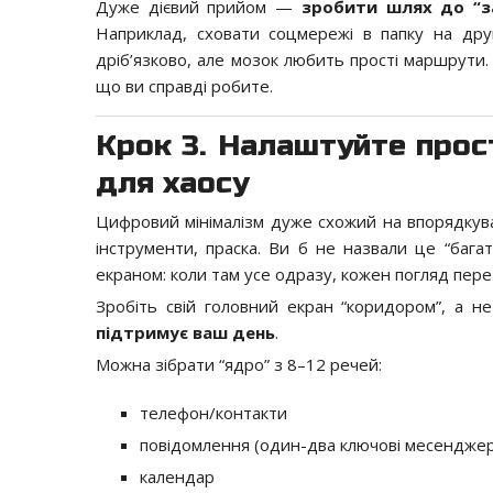
Дуже дієвий прийом —
зробити шлях до “з
Наприклад, сховати соцмережі в папку на дру
дріб’язково, але мозок любить прості маршрути.
що ви справді робите.
Крок 3. Налаштуйте прос
для хаосу
Цифровий мінімалізм дуже схожий на впорядкуванн
інструменти, праска. Ви б не назвали це “багат
екраном: коли там усе одразу, кожен погляд пере
Зробіть свій головний екран “коридором”, а н
підтримує ваш день
.
Можна зібрати “ядро” з 8–12 речей:
телефон/контакти
повідомлення (один-два ключові месендже
календар