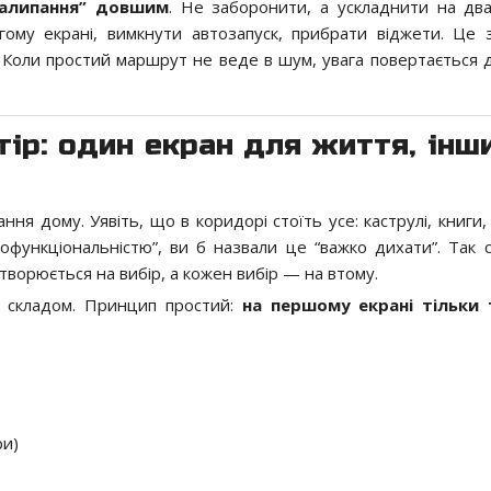
алипання” довшим
. Не заборонити, а ускладнити на два
гому екрані, вимкнути автозапуск, прибрати віджети. Це 
 Коли простий маршрут не веде в шум, увага повертається д
тір: один екран для життя, інш
я дому. Уявіть, що в коридорі стоїть усе: каструлі, книги, 
офункціональністю”, ви б назвали це “важко дихати”. Так с
творюється на вибір, а кожен вибір — на втому.
е складом. Принцип простий:
на першому екрані тільки 
ри)