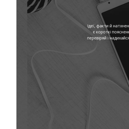
І
Ідеї, факти й натхнення — 
є короткі пояснення скл
перевіряй і надихайся — 