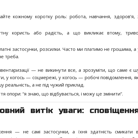
айте кожному коротку роль: робота, навчання, здоров’я, з
тну користь або радість, а що викликає втому, триво
 платні застосунки, розсилки. Часто ми платимо не грошима, а
не треба.
нвентаризації — не викинути все, а зрозуміти, що саме є ш
и, у когось — соцмережі, у когось — робочі повідомлення, як
шу реальність, а не під чужий приклад.
тя опори: “я знаю, що відбувається, і можу це змінити”.
овний витік уваги: сповіщенн
ення — не самі застосунки, а їхня здатність смикати 