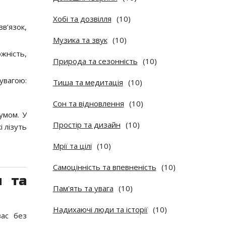
Хобі та дозвілля
(10)
в’язок,
Музика та звук
(10)
жність,
Природа та сезонність
(10)
 увагою:
Тиша та медитація
(10)
Сон та відновлення
(10)
умом. У
Простір та дизайн
(10)
і лізуть
Мрії та цілі
(10)
Самоцінність та впевненість
(10)
я та
Пам'ять та увага
(10)
Надихаючі люди та історії
(10)
вас без