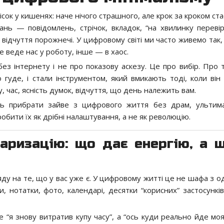
пісок у кишенях: наче нічого страшного, але крок за кроком ст
ань — повідомлень, стрічок, вкладок, “на хвилинку перевір
 відчуття порожнечі. У цифровому світі ми часто живемо так,
е веде нас у роботу, інше — в хаос.
ез інтернету і не про показову аскезу. Це про вибір. Про 
 гуде, і стали інструментом, який вмикають тоді, коли він 
гу, час, ясність думок, відчуття, що день належить вам.
ть прибрати зайве з цифрового життя без драм, ультима
бити їх як дрібні налаштування, а не як революцію.
таризацію: що дає енергію, а щ
яду на те, що у вас уже є. У цифровому житті це не шафа з о
, нотатки, фото, календарі, десятки “корисних” застосунків,
 “я знову витратив купу часу”, а “ось куди реально йде моя 