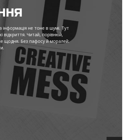
НЯ
ормація не тоне в шумі. Тут
криття. Читай, порівнюй,
ня. Без пафосу й моралей: