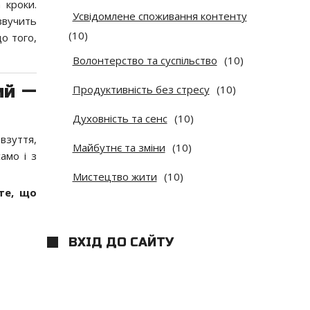
 кроки.
Усвідомлене споживання контенту
звучить
(10)
о того,
Волонтерство та суспільство
(10)
ий —
Продуктивність без стресу
(10)
Духовність та сенс
(10)
взуття,
Майбутнє та зміни
(10)
амо і з
Мистецтво жити
(10)
те, що
ВХІД ДО САЙТУ