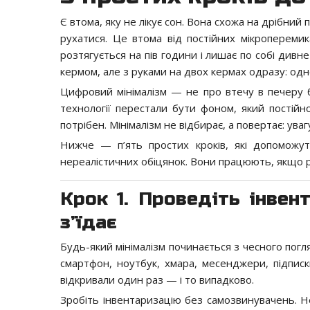
Є втома, яку не лікує сон. Вона схожа на дрібний 
рухатися. Це втома від постійних мікроперемик
розтягується на пів години і лишає по собі дивне
кермом, але з руками на двох кермах одразу: одн
Цифровий мінімалізм — не про втечу в печеру б
технології перестали бути фоном, який постійно
потрібен. Мінімалізм не відбирає, а повертає: ува
Нижче — п’ять простих кроків, які допоможу
нереалістичних обіцянок. Вони працюють, якщо ро
Крок 1. Проведіть інвен
з’їдає
Будь-який мінімалізм починається з чесного погл
смартфон, ноутбук, хмара, месенджери, підписки
відкривали один раз — і то випадково.
Зробіть інвентаризацію без самозвинувачень. Не