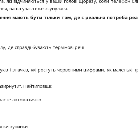
, які відчиняються у вашій голові щоразу, коли телефон бл
ння, ваша увага вже зсунулася.
ення мають бути тільки там, де є реальна потреба ре
у, де справді бувають термінові речі
уків і значків, які ростуть червоними цифрами, як маленькі 
зирнути”. Найтиповіші:
иваєте автоматично
рапки зупинки