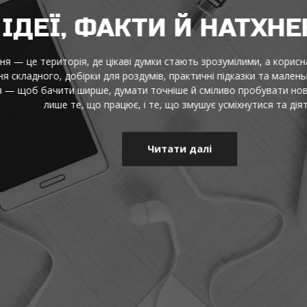
ДЕЇ, ФАКТИ Й НАТХНЕН
це територія, де цікаві думки стають зрозумілими, а корисна інф
адного, добірки для роздумів, практичні підказки та маленькі від
щоб бачити ширше, думати точніше й сміливо пробувати нове щод
лише те, що працює, і те, що змушує усміхнутися та діяти.
Читати далі