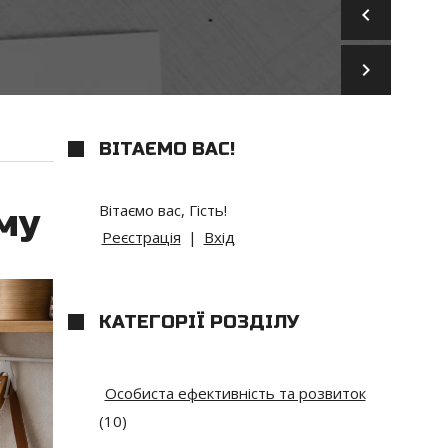
keyboard_arrow_left
keyboard_arrow_right
ВІТАЄМО ВАС
!
Вітаємо вас
,
Гість
!
му
Реєстрація
|
Вхід
КАТЕГОРІЇ РОЗДІЛУ
Особиста ефективність та розвиток
(10)