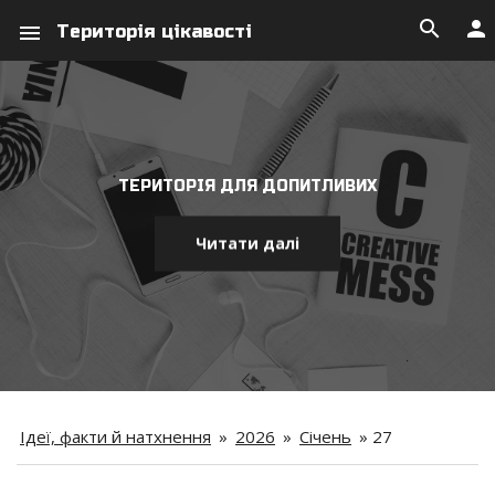
search
person
menu
Територія цікавості
ТЕРИТОРІЯ ДЛЯ ДОПИТЛИВИХ
Читати далі
Ідеї, факти й натхнення
»
2026
»
Січень
»
27