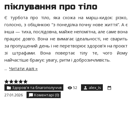
піклування про тіло
Є турбота про тіло, яка схожа на марш-кидок: різко,
голосно, з обіцянкою “з понеділка почну нове життя”. А є
інша — тиха, послідовна, майже непомітна, але саме вона
працює довго. Вона не вимагає ідеальності, не сварить
за пропущений день і не перетворює здоров’я на проєкт
зі штрафами. Вона повертає тілу те, чого йому
найчастіше бракує: увагу, ритм і доброзичливість.
...
Читати далі »
Здоров'я та благополуччя
52
alex_Is
27.01.2026
Коментарі (0)