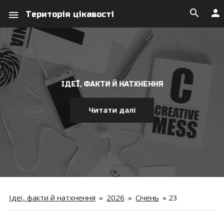
search
person
menu
Територія цікавості
ІДЕЇ, ФАКТИ Й НАТХНЕННЯ
Читати далі
Ідеї, факти й натхнення
»
2026
»
Січень
»
23