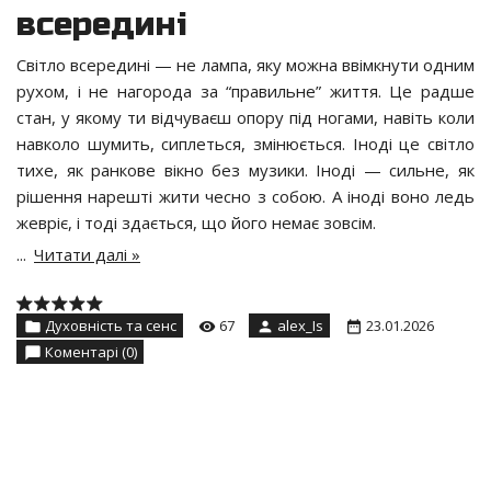
всередині
Світло всередині — не лампа, яку можна ввімкнути одним
рухом, і не нагорода за “правильне” життя. Це радше
стан, у якому ти відчуваєш опору під ногами, навіть коли
навколо шумить, сиплеться, змінюється. Іноді це світло
тихе, як ранкове вікно без музики. Іноді — сильне, як
рішення нарешті жити чесно з собою. А іноді воно ледь
жевріє, і тоді здається, що його немає зовсім.
...
Читати далі »
Духовність та сенс
67
alex_Is
23.01.2026
Коментарі (0)