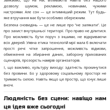
дозволу: шумом, рекламою, новинами, чужими
настроями. Але сон — це інтимніший режим. Тут будь-
яке втручання має бути особливо обережним.
Безпека сновидінь — це не лише про “не залякати”. Це
про захист внутрішньої території. Про право не ділитися.
Про можливість бути поруч з іншими, не відкриваючи
всіх дверей. Уявна етика технологій мрії мала б включати
прості речі: чітке запрошення, можливість відмови,
обмеження на збирання даних, заборону прихованих
сценаріїв, прозорість намірів організаторів.
І, що важливо, культуру виходу: здатність прокинутися
без провини. Бо у здоровому соціальному просторі не
тримають силою. Навіть якщо це простір, що існує лише
вночі.
Людяність без сцени: навіщо нам
ця ідея вже сьогодні