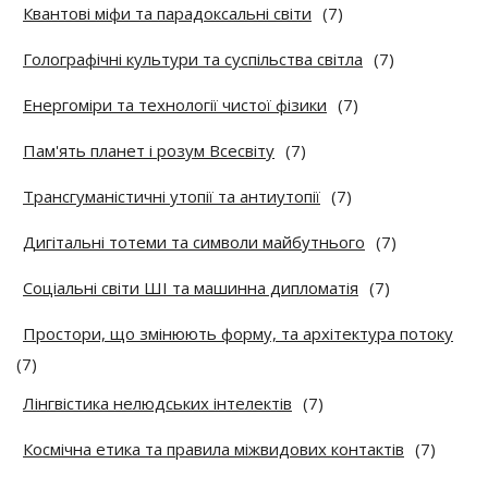
Квантові міфи та парадоксальні світи
(7)
Голографічні культури та суспільства світла
(7)
Енергоміри та технології чистої фізики
(7)
Пам'ять планет і розум Всесвіту
(7)
Трансгуманістичні утопії та антиутопії
(7)
Дигітальні тотеми та символи майбутнього
(7)
Соціальні світи ШІ та машинна дипломатія
(7)
Простори, що змінюють форму, та архітектура потоку
(7)
Лінгвістика нелюдських інтелектів
(7)
Космічна етика та правила міжвидових контактів
(7)