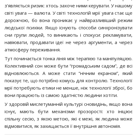
з’являється ризик: хтось захоче ними керувати. У нашому
світі увага — валюта. У світі технологій мрії увага стає ще
дорожчою, бо вона проникає у найвразливіший режим
людської психіки. Якщо існують способи синхронізувати
сни групи людей, то виникають і спокуси: рекламувати,
навіювати, продавати ідеї не через аргументи, а через
атмосферу переживання.
Тут починається тонка лінія між терапією та маніпуляцією.
Колективний сон може бути “громадським садом”, де всі
відновлюються. А може стати “нічним екраном”, який
показує те, що потрібно комусь для контролю. Технології
мрії потребують етики не менше, ніж технології зброї, бо
вони працюють із самою здатністю людини хотіти.
У здоровій мислетуманній культурі сновидінь, якщо вона
існує, мають бути механізми прозорості: хто ініціює
спільну сесію, з якою метою, які є межі, як людина може
відмовитися, як захищається її внутрішня автономія.