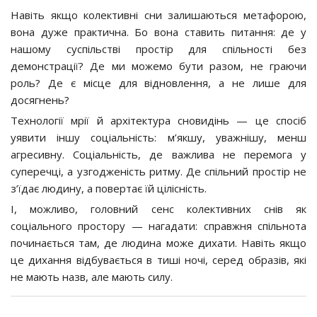
Навіть якщо колективні сни залишаються метафорою,
вона дуже практична. Бо вона ставить питання: де у
нашому суспільстві простір для спільності без
демонстрації? Де ми можемо бути разом, не граючи
роль? Де є місце для відновлення, а не лише для
досягнень?
Технології мрії й архітектура сновидінь — це спосіб
уявити іншу соціальність: м’якшу, уважнішу, менш
агресивну. Соціальність, де важлива не перемога у
суперечці, а узгодженість ритму. Де спільний простір не
з’їдає людину, а повертає їй цілісність.
І, можливо, головний сенс колективних снів як
соціального простору — нагадати: справжня спільнота
починається там, де людина може дихати. Навіть якщо
це дихання відбувається в тиші ночі, серед образів, які
не мають назв, але мають силу.