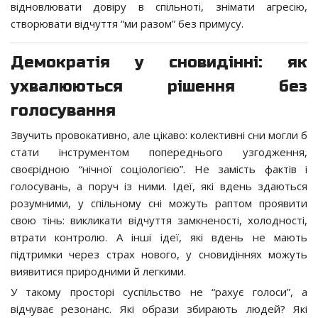
відновлювати довіру в спільноті, знімати агресію,
створювати відчуття “ми разом” без примусу.
Демократія у сновидінні: як
ухвалюються рішення без
голосування
Звучить провокативно, але цікаво: колективні сни могли б
стати інструментом попереднього узгодження,
своєрідною “нічної соціологією”. Не замість фактів і
голосувань, а поруч із ними. Ідеї, які вдень здаються
розумними, у спільному сні можуть раптом проявити
свою тінь: викликати відчуття замкненості, холодності,
втрати контролю. А інші ідеї, які вдень не мають
підтримки через страх нового, у сновидіннях можуть
виявитися природними й легкими.
У такому просторі суспільство не “рахує голоси”, а
відчуває резонанс. Які образи збирають людей? Які