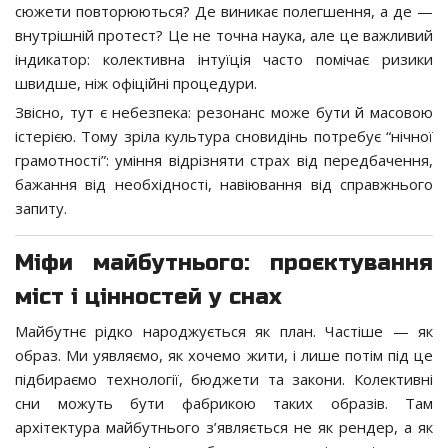
сюжети повторюються? Де виникає полегшення, а де —
внутрішній протест? Це не точна наука, але це важливий
індикатор: колективна інтуїція часто помічає ризики
швидше, ніж офіційні процедури.
Звісно, тут є небезпека: резонанс може бути й масовою
істерією. Тому зріла культура сновидінь потребує “нічної
грамотності”: уміння відрізняти страх від передбачення,
бажання від необхідності, навіювання від справжнього
запиту.
Міфи майбутнього: проєктування
міст і цінностей у снах
Майбутнє рідко народжується як план. Частіше — як
образ. Ми уявляємо, як хочемо жити, і лише потім під це
підбираємо технології, бюджети та закони. Колективні
сни можуть бути фабрикою таких образів. Там
архітектура майбутнього з’являється не як рендер, а як