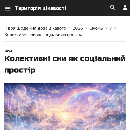
search
person
menu
Територія цікавості
Твоя щоденна доза цікавого
»
2026
»
Січень
»
7
»
Колективні сни як соціальний простір
13:42
Колективні сни як соціальний
простір