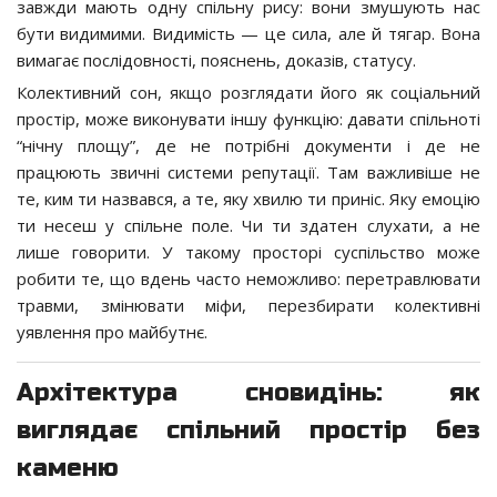
завжди мають одну спільну рису: вони змушують нас
бути видимими. Видимість — це сила, але й тягар. Вона
вимагає послідовності, пояснень, доказів, статусу.
Колективний сон, якщо розглядати його як соціальний
простір, може виконувати іншу функцію: давати спільноті
“нічну площу”, де не потрібні документи і де не
працюють звичні системи репутації. Там важливіше не
те, ким ти назвався, а те, яку хвилю ти приніс. Яку емоцію
ти несеш у спільне поле. Чи ти здатен слухати, а не
лише говорити. У такому просторі суспільство може
робити те, що вдень часто неможливо: перетравлювати
травми, змінювати міфи, перезбирати колективні
уявлення про майбутнє.
Архітектура сновидінь: як
виглядає спільний простір без
каменю