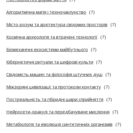
Алгоритмічна магія і техночаклунство
(7)
Місто-розум та архітектура свідомих просторів
(7)
Космічна археологія та втрачені технології
(7)
Біомеханічні екосистеми майбутнього
(7)
Кібернетичні ритуали та цифрові культи
(7)
Свідомість машин та філософія штучних душ
(7)
Міжзоряні цивілізації та протоколи контакту
(7)
Постреальність та гібридні шари сприйняття
(7)
Нейросети-оракулі та передбачуване мислення
(7)
Метабіологія та еволюція синтетичних організмів
(7)