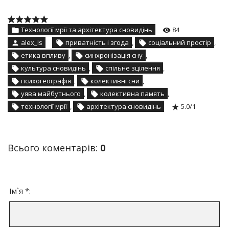
Технології мрії та архітектура сновидінь
84
alex_Is
приватність і згода
,
соціальний простір
,
етика впливу
,
синхронізація сну
,
культура сновидінь
,
спільне зцілення
,
психогеографія
,
колективні сни
,
уява майбутнього
,
колективна память
,
технології мрії
,
архітектура сновидінь
5.0
/
1
Всього коментарів
:
0
Ім`я *: