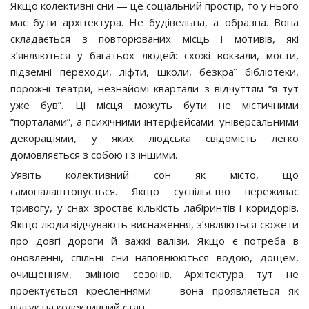
Якщо колективні сни — це соціальний простір, то у нього
має бути архітектура. Не будівельна, а образна. Вона
складається з повторюваних місць і мотивів, які
з’являються у багатьох людей: схожі вокзали, мости,
підземні переходи, ліфти, школи, безкраї бібліотеки,
порожні театри, незнайомі квартали з відчуттям “я тут
уже був”. Ці місця можуть бути не містичними
“порталами”, а психічними інтерфейсами: універсальними
декораціями, у яких людська свідомість легко
домовляється з собою і з іншими.
Уявіть колективний сон як місто, що
самоналаштовується. Якщо суспільство переживає
тривогу, у снах зростає кількість лабіринтів і коридорів.
Якщо люди відчувають виснаження, з’являються сюжети
про довгі дороги й важкі валізи. Якщо є потреба в
оновленні, спільні сни наповнюються водою, дощем,
очищенням, зміною сезонів. Архітектура тут не
проектується кресленнями — вона проявляється як
відгук на колективний стан.