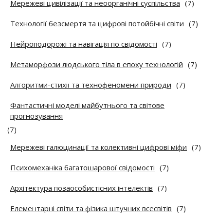
Мережеві цивілізації та неоорганічні суспільства
(7)
Технології безсмертя та цифрові потойбічні світи
(7)
Нейроподорожі та навігація по свідомості
(7)
Метаморфози людського тіла в епоху технологій
(7)
Алгоритми-стихії та технофеномени природи
(7)
Фантастичні моделі майбутнього та світове
прогнозування
(7)
Мережеві галюцинації та колективні цифрові міфи
(7)
Психомеханіка багатошарової свідомості
(7)
Архітектура позаособистісних інтелектів
(7)
Елементарні світи та фізика штучних всесвітів
(7)