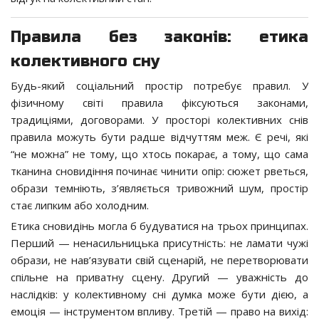
Правила без законів: етика
колективного сну
Будь-який соціальний простір потребує правил. У
фізичному світі правила фіксуються законами,
традиціями, договорами. У просторі колективних снів
правила можуть бути радше відчуттям меж. Є речі, які
“не можна” не тому, що хтось покарає, а тому, що сама
тканина сновидіння починає чинити опір: сюжет рветься,
образи темніють, з’являється тривожний шум, простір
стає липким або холодним.
Етика сновидінь могла б будуватися на трьох принципах.
Перший — ненасильницька присутність: не ламати чужі
образи, не нав’язувати свій сценарій, не перетворювати
спільне на приватну сцену. Другий — уважність до
наслідків: у колективному сні думка може бути дією, а
емоція — інструментом впливу. Третій — право на вихід: