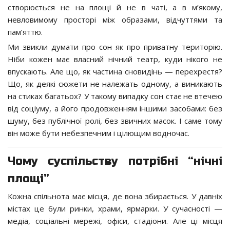
створюється не на площі й не в чаті, а в м’якому,
невловимому просторі між образами, відчуттями та
пам’яттю.
Ми звикли думати про сон як про приватну територію.
Ніби кожен має власний нічний театр, куди нікого не
впускають. Але що, як частина сновидінь — перехрестя?
Що, як деякі сюжети не належать одному, а виникають
на стиках багатьох? У такому випадку сон стає не втечею
від соціуму, а його продовженням іншими засобами: без
шуму, без публічної ролі, без звичних масок. І саме тому
він може бути небезпечним і цілющим водночас.
Чому суспільству потрібні “нічні
площі”
Кожна спільнота має місця, де вона збирається. У давніх
містах це були ринки, храми, ярмарки. У сучасності —
медіа, соціальні мережі, офіси, стадіони. Але ці місця