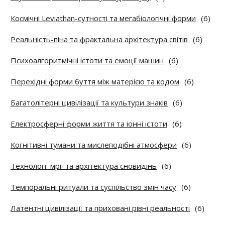
Космічні Leviathan-сутності та мегабіологічні форми
(6)
Реальність-піна та фрактальна архітектура світів
(6)
Психоалгоритмічні істоти та емоції машин
(6)
Перехідні форми буття між матерією та кодом
(6)
Багатолітерні цивілізації та культури знаків
(6)
Електросферні форми життя та іонні істоти
(6)
Когнітивні тумани та мислеподібні атмосфери
(6)
Технології мрії та архітектура сновидінь
(6)
Темпоральні ритуали та суспільство змін часу
(6)
Латентні цивілізації та приховані рівні реальності
(6)