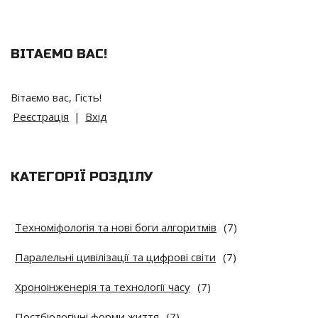
ВІТАЄМО ВАС
!
Вітаємо вас
,
Гість
!
Реєстрація
|
Вхід
КАТЕГОРІЇ РОЗДІЛУ
Техноміфологія та нові боги алгоритмів
(7)
Паралельні цивілізації та цифрові світи
(7)
Хроноінженерія та технології часу
(7)
Постбіологічні форми життя
(7)