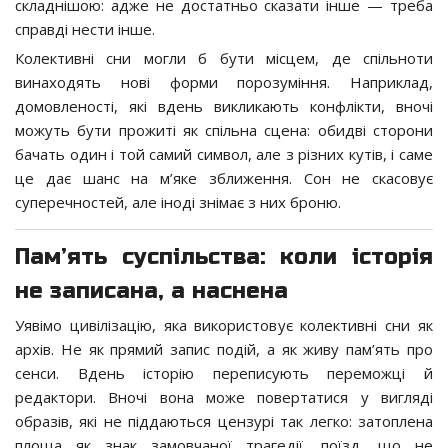
складнішою: адже не достатньо сказати інше — треба
справді нести інше.
Колективні сни могли б бути місцем, де спільноти
винаходять нові форми порозуміння. Наприклад,
домовленості, які вдень викликають конфлікти, вночі
можуть бути прожиті як спільна сцена: обидві сторони
бачать один і той самий символ, але з різних кутів, і саме
це дає шанс на м’яке зближення. Сон не скасовує
суперечностей, але іноді знімає з них броню.
Пам’ять суспільства: коли історія
не записана, а наснена
Уявімо цивілізацію, яка використовує колективні сни як
архів. Не як прямий запис подій, а як живу пам’ять про
сенси. Вдень історію переписують переможці й
редактори. Вночі вона може повертатися у вигляді
образів, які не піддаються цензурі так легко: затоплена
площа як знак замовчаної трагедії, поїзд, що не