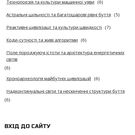
Технопоезія та культури машинної уяви
(6)
Астральні щільності та багатошарові рівні буття
(5)
Реактивні цивілізації та культури швидкості
(7)
Коди-сутності та живі алгоритми
(6)
Поле породжуючі істоти та архітектура енергетичних
світів
(6)
Хроноархеологія майбутніх цивілізацій
(6)
Надконтинуальні світи та нескінченні структури буття
(6)
ВХІД ДО САЙТУ