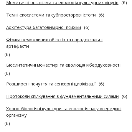
Меметичні організми та еволюція культурних вірусів
(6)
Темні екосистеми та субпросторові істоти
(6)
Архітектура багатовимірної психіки
(6)
Фізика неможливих об'єктів та парадоксальні
артефакти
(6)
Біосинтетичні монастирі та еволюція кібердуховності
(6)
Розширені почуття та сенсорні цивілізації
(6)
Протоколи спілкування з фундаментальними силами
(6)
Хроно-біологічні культури та еволюція часу всередині
організму
(6)