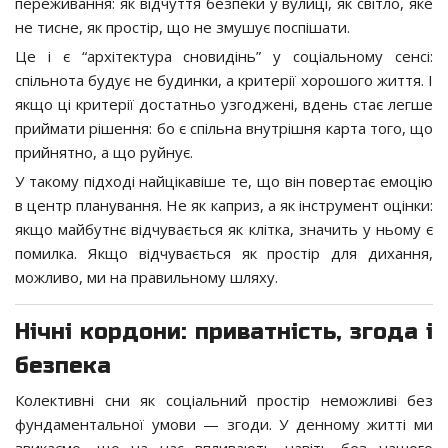
переживання: як відчуття безпеки у вулиці, як світло, яке
не тисне, як простір, що не змушує поспішати.
Це і є “архітектура сновидінь” у соціальному сенсі:
спільнота будує не будинки, а критерії хорошого життя. І
якщо ці критерії достатньо узгоджені, вдень стає легше
приймати рішення: бо є спільна внутрішня карта того, що
прийнятно, а що руйнує.
У такому підході найцікавіше те, що він повертає емоцію
в центр планування. Не як каприз, а як інструмент оцінки:
якщо майбутнє відчувається як клітка, значить у ньому є
помилка. Якщо відчувається як простір для дихання,
можливо, ми на правильному шляху.
Нічні кордони: приватність, згода і
безпека
Колективні сни як соціальний простір неможливі без
фундаментальної умови — згоди. У денному житті ми
звикаємо, що на нас впливають навіть без нашого