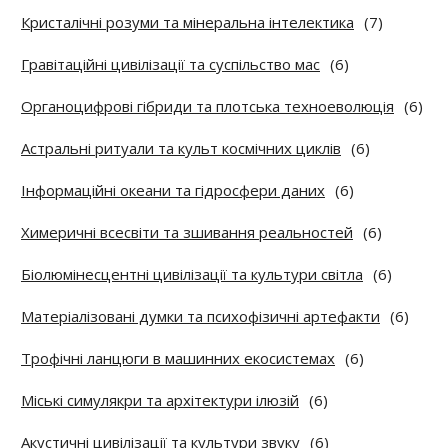
Кристалічні розуми та мінеральна інтелектика
(7)
Гравітаційні цивілізації та суспільство мас
(6)
Органоцифрові гібриди та плотська техноеволюція
(6)
Астральні ритуали та культ космічних циклів
(6)
Інформаційні океани та гідросфери даних
(6)
Химеричні всесвіти та зшивання реальностей
(6)
Біолюмінесцентні цивілізації та культури світла
(6)
Матеріалізовані думки та психофізичні артефакти
(6)
Трофічні ланцюги в машинних екосистемах
(6)
Міські симулякри та архітектури ілюзій
(6)
Акустичні цивілізації та культури звуку
(6)