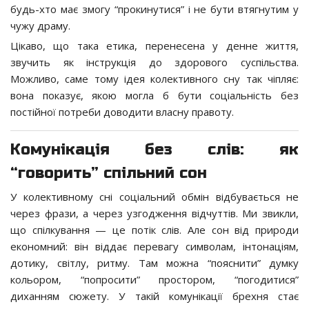
будь-хто має змогу “прокинутися” і не бути втягнутим у
чужу драму.
Цікаво, що така етика, перенесена у денне життя,
звучить як інструкція до здорового суспільства.
Можливо, саме тому ідея колективного сну так чіпляє:
вона показує, якою могла б бути соціальність без
постійної потреби доводити власну правоту.
Комунікація без слів: як
“говорить” спільний сон
У колективному сні соціальний обмін відбувається не
через фрази, а через узгодження відчуттів. Ми звикли,
що спілкування — це потік слів. Але сон від природи
економний: він віддає перевагу символам, інтонаціям,
дотику, світлу, ритму. Там можна “пояснити” думку
кольором, “попросити” простором, “погодитися”
диханням сюжету. У такій комунікації брехня стає