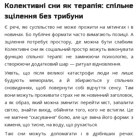
Колективні сни як терапія: спільне
зцілення без трибуни
Є речі, які суспільство не може прожити на мітингах і в
новинах. Бо публічні формати часто вимагають позиції. А
зцілення потребує простору, де можна бути слабким.
Колективні сни як соціальний простір можуть виконувати
функцію спільної терапії: не замінюючи психологію, а
створюючи додатковий шар — ритуал відновлення.
Уявіть, що після великої катастрофи люди не лише
будують меморіали, а й збираються у спільних
сновидіннях, щоб повернути собі відчуття сенсу. Там
вони можуть проживати страх не як новинний заголовок,
а як образ, який можна змінити: перейти міст, запалити
світло, знайти вихід, обійняти того, кого не встигли. Це
не магічне “скасування” болю, але це зміна його форми: з
каменя, що тисне, на воду, що рухається.
Такі сни можуть допомагати і в дрібніших речах: