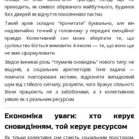
приходить, як символ обірваного майбутнього, будинок
без дверей як відчуття поколіннєвої пастки.
Такий архів складно “прочитати” буквально, але він
надзвичайно точний у головному: у передачі емоційної
правди. Колективний сон може зберігати те, що
суспільство боїться вимовити. А інколи — те, що воно ще
не вміє сформулювати.
Звідси виникає роль “тлумачів сновидінь” нового типу: не
віщунів, а соціальних архітекторів. Їхня задача —
помічати повторювані мотиви, відрізняти випадковий
шум від стійкого сигналу, розуміти, чого бракує спільноті.
Вони працюють не з забобонами, а з колективною
уявою як з реальним ресурсом.
Економіка уваги: хто керує
сновидінням, той керує ресурсом
Як тільки колективні сни стають соціальним простором,