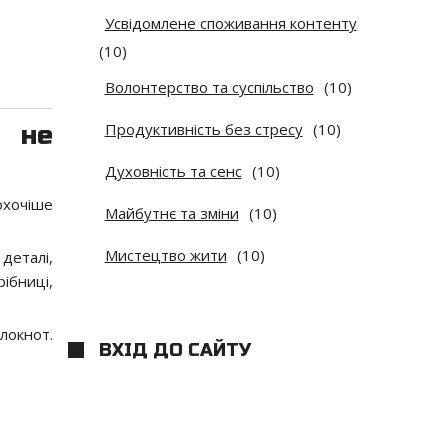
Усвідомлене споживання контенту
(10)
Волонтерство та суспільство
(10)
е не
Продуктивність без стресу
(10)
Духовність та сенс
(10)
охочіше
Майбутнє та зміни
(10)
Мистецтво жити
(10)
деталі,
рібниці,
локнот.
ВХІД ДО САЙТУ