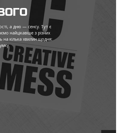
ВОГО
сті, а дню — сенсу. Тут є
ємо найцікавіше з різних
ь на кілька хвилин щодня:
умку.