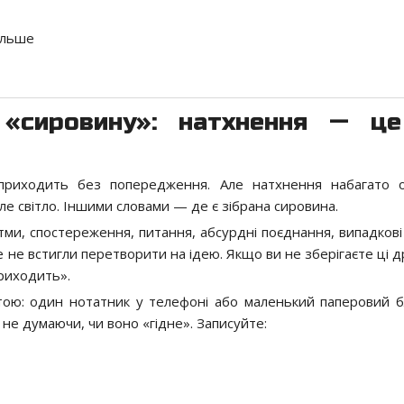
більше
 «сировину»: натхнення — ц
 приходить без попередження. Але натхнення набагато 
пле світло. Іншими словами — де є зібрана сировина.
ми, спостереження, питання, абсурдні поєднання, випадкові 
ле не встигли перетворити на ідею. Якщо ви не зберігаєте ці д
приходить».
тою: один нотатник у телефоні або маленький паперовий б
не думаючи, чи воно «гідне». Записуйте: