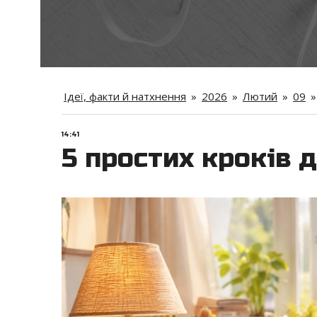
Ідеї, факти й натхнення
»
2026
»
Лютий
»
09
»
14:41
5 простих кроків 