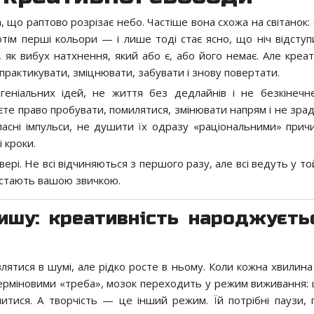
, що раптово розрізає небо. Частіше вона схожа на світанок:
потім перші кольори — і лише тоді стає ясно, що ніч відступ
 як вибух натхнення, який або є, або його немає. Але креат
, практикувати, зміцнювати, забувати і знову повертати.
еніальних ідей, не життя без дедлайнів і не безкінечн
маєте право пробувати, помилятися, змінювати напрям і не зр
ласні імпульси, не душити їх одразу «раціональними» причи
 кроки.
ері. Не всі відчиняються з першого разу, але всі ведуть у т
і стають вашою звичкою.
тишу: креативність народжуєть
лятися в шумі, але рідко росте в ньому. Коли кожна хвилина
ерміновими «треба», мозок переходить у режим виживання:
тися. А творчість — це інший режим. Їй потрібні паузи, п