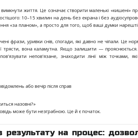
вимкнути життя. Це означає створити маленькі «кишені» пр
ростішого: 10–15 хвилин на день без екрана і без аудіосупро
ення «за планом», а просто для того, щоб ваші думки нарешті
чені фрази, уривки снів, спогади, які давно не чіпали. Це но
її трясти, вона каламутна. Якщо залишити — прояснюється.
в’язувати непов’язане, знаходити лінії між точками, як
овідомлень або вечір після справ
ситься назовні?»
повідь може бути незграбною. Це й є початок.
із результату на процес: дозво