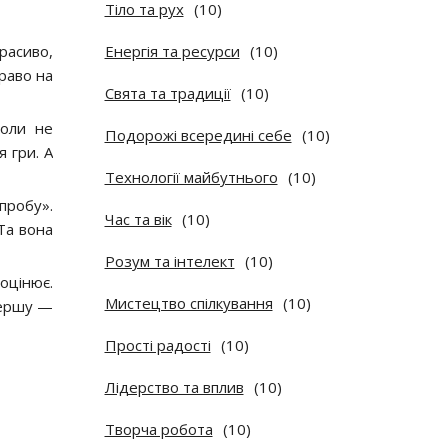
Тіло та рух
(10)
расиво,
Енергія та ресурси
(10)
право на
Свята та традиції
(10)
коли не
Подорожі всередині себе
(10)
я гри. А
Технології майбутнього
(10)
пробу».
Час та вік
(10)
Та вона
Розум та інтелект
(10)
оцінює.
Мистецтво спілкування
(10)
першу —
Прості радості
(10)
Лідерство та вплив
(10)
Творча робота
(10)