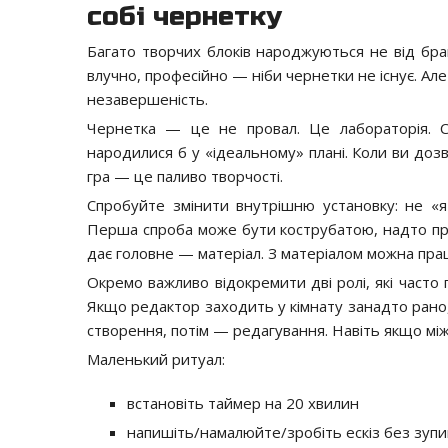
собі чернетку
Багато творчих блоків народжуються не від брак
влучно, професійно — ніби чернетки не існує. Ал
незавершеність.
Чернетка — це не провал. Це лабораторія. Са
народилися б у «ідеальному» плані. Коли ви дозв
гра — це паливо творчості.
Спробуйте змінити внутрішню установку: не «
Перша спроба може бути кострубатою, надто пря
дає головне — матеріал. З матеріалом можна пр
Окремо важливо відокремити дві ролі, які часто
Якщо редактор заходить у кімнату занадто рано
створення, потім — редагування. Навіть якщо між
Маленький ритуал:
встановіть таймер на 20 хвилин
напишіть/намалюйте/зробіть ескіз без зуп