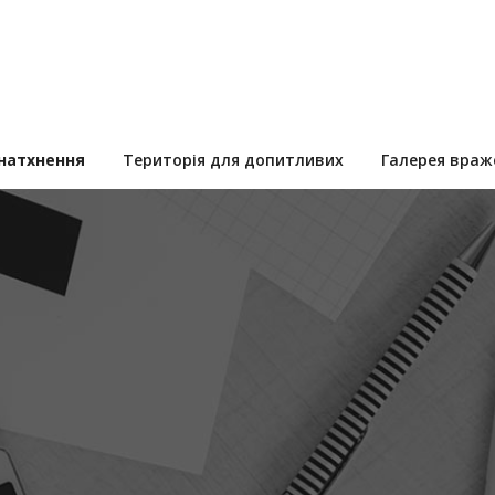
 натхнення
Територія для допитливих
Галерея враж