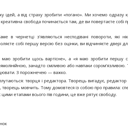
у ідей, а від страху зробити «погано». Ми хочемо одразу к
е креативна свобода починається там, де ви повертаєте собі 
ме в чернетці з’являються несподівані повороти, які ні
оляєте собі першу версію без оцінки, ви відчиняєте двері дл
я маю зробити щось вартісне», а «я маю зробити першу с
молінійною, занадто сміливою або навпаки сором’язливою. 
ацювати. З порожнечею — важко.
 плутаються: творця і редактора. Творець вигадує, редактор 
, творець мовчить. Тому домовтеся із собою про правила: с
 цими етапами всього пів години, це вже рятує свободу.
инок