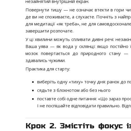
незайнятий внутрішній екран.
Повернути тишу — не означає втекти в гори чи 
де ви не споживаєте, а слухаєте. Почніть з найп
для медитації «як треба», не для самовдосконал
завершити розпочате.
У ці хвилини можуть спливати дивні речі: незакін
Ваша уява — як вода у склянці: якщо постійно 
мозок повертається до природного стану — по
здавались чужими.
Практика для старту:
виберіть одну «тиху» точку дня: ранок до п
сядьте з блокнотом або без нього
поставте собі одне питання: «Що зараз про
І не поспішайте відповідати правильно. Від
Крок 2. Змістіть фокус 