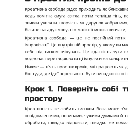
Креативна свобода рідко приходить як блискавка
ледь помітна смуга світла, потім тепліша тінь, 
звикли уявляти творчість як дарунок «обраним»,
більше нагадує мову, ніж магію: її можна вивчати
Креативна свобода — це не постійний потік г
імпровізації. Це внутрішній простір, у якому ви 
себе під тиском очікувань. Це здатність чути в
водночас перетворювати ці імпульси на конкретні
Нижче — п’ять простих кроків, які працюють як дв
бік: туди, де ідеї перестають бути випадковістю 
Крок 1. Поверніть собі 
простору
Креативність не любить тисняви. Вона може з’яв
повідомленнями, новинами, чужими думками й т
обробити, швидко відповісти, швидко не помили