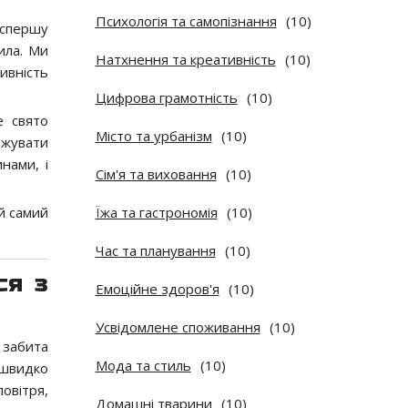
Психологія та самопізнання
(10)
 спершу
ила. Ми
Натхнення та креативність
(10)
ивність
Цифрова грамотність
(10)
е свято
Місто та урбанізм
(10)
аджувати
нами, і
Сім'я та виховання
(10)
ой самий
Їжа та гастрономія
(10)
Час та планування
(10)
ся з
Емоційне здоров'я
(10)
Усвідомлене споживання
(10)
 забита
Мода та стиль
(10)
 швидко
овітря,
Домашні тварини
(10)