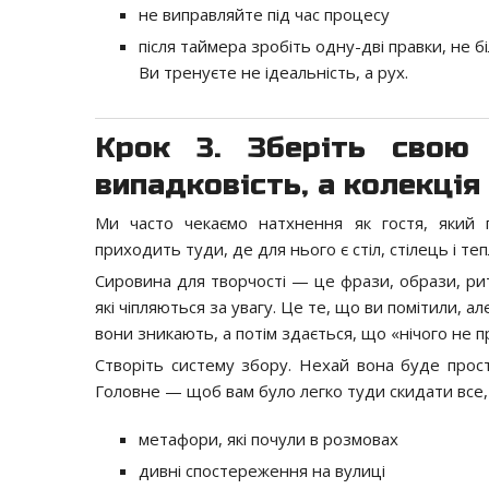
не виправляйте під час процесу
після таймера зробіть одну-дві правки, не 
Ви тренуєте не ідеальність, а рух.
Крок 3. Зберіть свою
випадковість, а колекція
Ми часто чекаємо натхнення як гостя, який
приходить туди, де для нього є стіл, стілець і те
Сировина для творчості — це фрази, образи, рит
які чіпляються за увагу. Це те, що ви помітили, а
вони зникають, а потім здається, що «нічого не 
Створіть систему збору. Нехай вона буде прос
Головне — щоб вам було легко туди скидати все, 
метафори, які почули в розмовах
дивні спостереження на вулиці