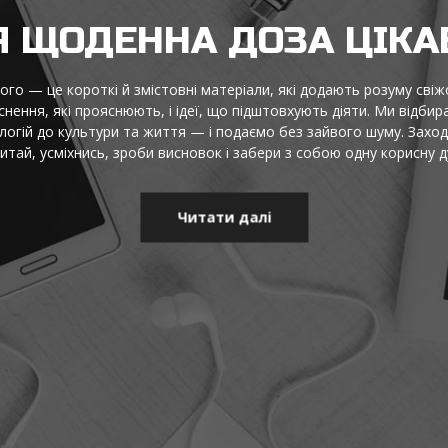
Я ЩОДЕННА ДОЗА ЦІКА
го — це короткі й змістовні матеріали, які додають розуму свіжо
нення, які прояснюють, і ідеї, що підштовхують діяти. Ми відбира
логій до культури та життя — і подаємо без зайвого шуму. Заход
итай, усміхнись, зроби висновок і забери з собою одну корисну д
Читати далі