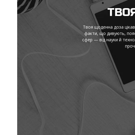
ТВО
Твоя щоденна доза цікаво
факти, що дивують, пояс
сфер — від науки й техно
проч