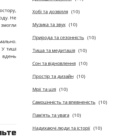
остору,
Хобі та дозвілля
(10)
воду. Не
Музика та звук
(10)
 змогли
Природа та сезонність
(10)
рмально.
 У тиші
Тиша та медитація
(10)
і вдень
Сон та відновлення
(10)
Простір та дизайн
(10)
Мрії та цілі
(10)
Самоцінність та впевненість
(10)
Пам'ять та увага
(10)
Надихаючі люди та історії
(10)
льте