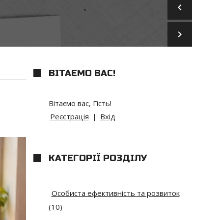
keyboard_arrow_left
keyboard_arrow_right
ВІТАЄМО ВАС
!
Вітаємо вас
,
Гість
!
Реєстрація
|
Вхід
КАТЕГОРІЇ РОЗДІЛУ
Особиста ефективність та розвиток
(10)