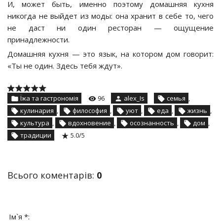
И, может быть, именно поэтому домашняя кухня
никогда не выйдет из моды: она хранит в себе то, чего
не даст ни один ресторан — ощущение
принадлежности.
Домашняя кухня — это язык, на котором дом говорит:
«Ты не один. Здесь тебя ждут».
Їжа та гастрономія
96
alex_Is
семья
,
кулинария
,
философия
,
уют
,
еда
,
жизнь
,
культура
,
вдохновение
,
осознанность
,
дом
,
традиции
5.0
/
5
Всього коментарів
:
0
Ім`я *: