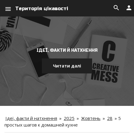
search
person
menu
Територія цікавості
ІДЕЇ, ФАКТИ Й НАТХНЕННЯ
Читати далі
Ідеї, факти й натхнення
»
2025
»
Жовтень
»
28
»
5
простых шагов к домашней кухне