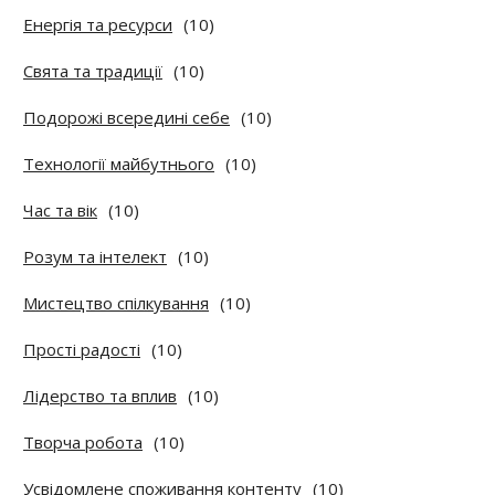
Енергія та ресурси
(10)
Свята та традиції
(10)
Подорожі всередині себе
(10)
Технології майбутнього
(10)
Час та вік
(10)
Розум та інтелект
(10)
Мистецтво спілкування
(10)
Прості радості
(10)
Лідерство та вплив
(10)
Творча робота
(10)
Усвідомлене споживання контенту
(10)