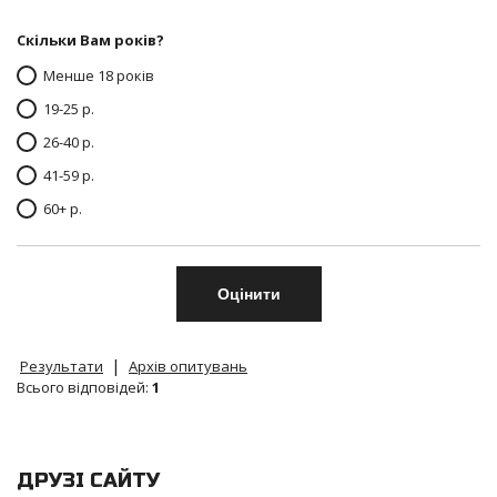
Скільки Вам років?
Менше 18 років
19-25 р.
26-40 р.
41-59 р.
60+ р.
|
Результати
Архів опитувань
Всього відповідей:
1
ДРУЗІ САЙТУ