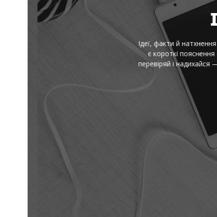
І
Ідеї, факти й натхнення — 
є короткі пояснення скл
перевіряй і надихайся — 