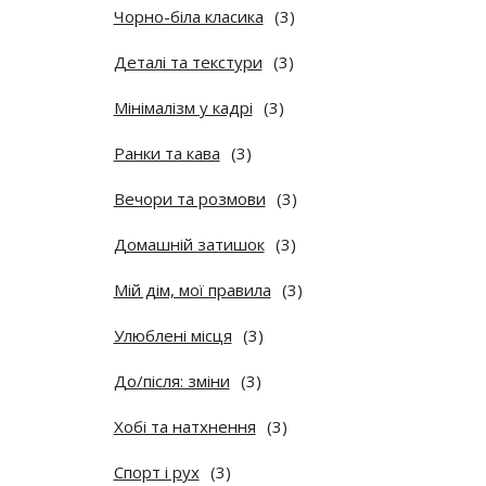
Чорно-біла класика
(3)
Деталі та текстури
(3)
Мінімалізм у кадрі
(3)
Ранки та кава
(3)
Вечори та розмови
(3)
Домашній затишок
(3)
Мій дім, мої правила
(3)
Улюблені місця
(3)
До/після: зміни
(3)
Хобі та натхнення
(3)
Спорт і рух
(3)