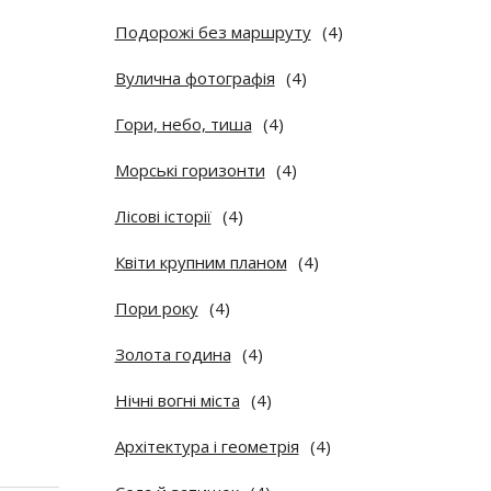
Подорожі без маршруту
(4)
Вулична фотографія
(4)
Гори, небо, тиша
(4)
Морські горизонти
(4)
Лісові історії
(4)
Квіти крупним планом
(4)
Пори року
(4)
Золота година
(4)
Нічні вогні міста
(4)
Архітектура і геометрія
(4)