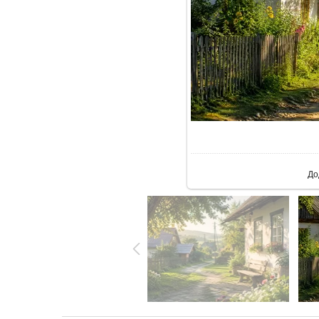
У ре
До