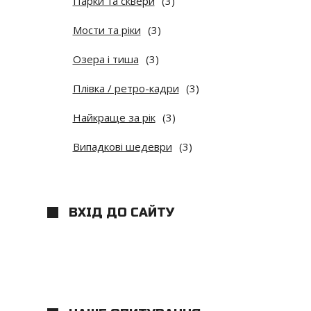
Парки та сквери
(3)
Мости та ріки
(3)
Озера і тиша
(3)
Плівка / ретро-кадри
(3)
Найкраще за рік
(3)
Випадкові шедеври
(3)
ВХІД ДО САЙТУ