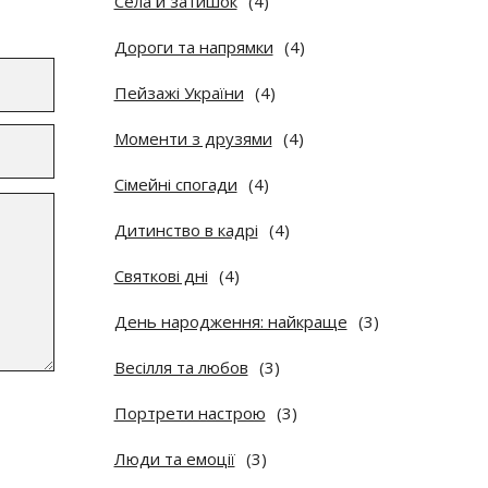
Села й затишок
(4)
Дороги та напрямки
(4)
Пейзажі України
(4)
Моменти з друзями
(4)
Сімейні спогади
(4)
Дитинство в кадрі
(4)
Святкові дні
(4)
День народження: найкраще
(3)
Весілля та любов
(3)
Портрети настрою
(3)
Люди та емоції
(3)