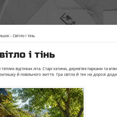
шок - Світло і тінь
вітло і тінь
 теплих відтінках літа. Старі хатини, дерев’яні паркани та м’як
тишку й повільного життя. Гра світла й тіні на дорозі дода