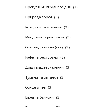
Прогулянки вихідного дня
(3)
Природа поруч
(3)
Коти, пси та компанія
(3)
Мандрівки з рюкзаком
(3)
Смак подорожей (їжа)
(3)
Кафе та ресторани
(3)
Дощ і віддзеркалення
(3)
Тумани та світанки
(3)
Сонце й тіні
(3)
Вікна та балкони
(3)