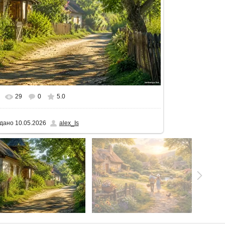
29
0
5.0
альному розмірі
1600x900
/ 346.5Kb
дано
10.05.2026
alex_Is