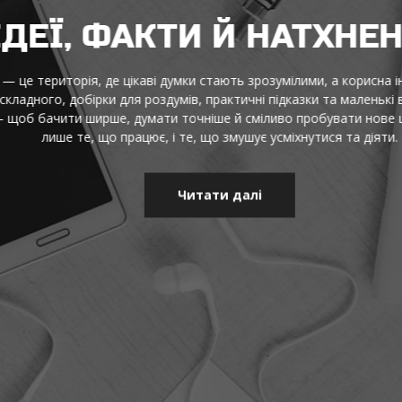
ДЕЇ, ФАКТИ Й НАТХНЕН
це територія, де цікаві думки стають зрозумілими, а корисна інф
адного, добірки для роздумів, практичні підказки та маленькі від
щоб бачити ширше, думати точніше й сміливо пробувати нове щод
лише те, що працює, і те, що змушує усміхнутися та діяти.
Читати далі