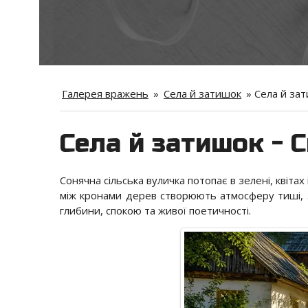
Галерея вражень
»
Села й затишок
»
Села й зати
Села й затишок - С
Сонячна сільська вуличка потопає в зелені, квітах і
між кронами дерев створюють атмосферу тиші, за
глибини, спокою та живої поетичності.