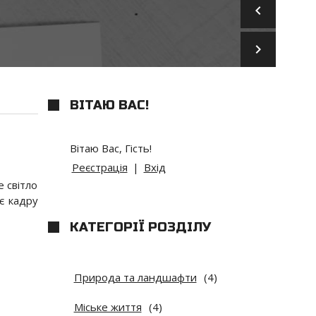
keyboard_arrow_left
keyboard_arrow_right
ВІТАЮ ВАС
!
Вітаю Вас
,
Гість
!
Реєстрація
|
Вхід
е світло
є кадру
КАТЕГОРІЇ РОЗДІЛУ
Природа та ландшафти
(4)
Міське життя
(4)