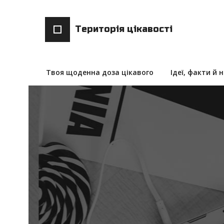
Територія цікавості
Твоя щоденна доза цікавого
Ідеї, факти й 