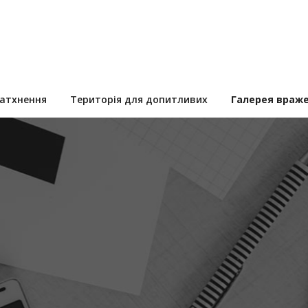
натхнення
Територія для допитливих
Галерея враж