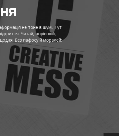
НЯ
ормація не тоне в шумі. Тут
криття. Читай, порівнюй,
ня. Без пафосу й моралей: