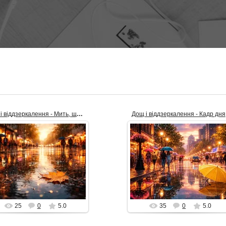
Дощ і віддзеркалення - Мить, що лишилась
Дощ і віддзеркалення - Кадр дня
18.04.2026
25.02.2026
Світла мить після дощу
Світлий міський вечір після дощу
астигла між рухом і тишею.
перетворює вулицю на дзеркало,
кра вулиця перетворюється
де кожен ліхтар, парасолька й
 дзеркало, в якому тремтять
силует відбиваються у м...
золотаві...
alex_Is
alex_Is
25
0
5.0
35
0
5.0