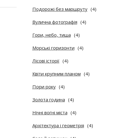
Подорожі без маршруту
(4)
Вулична фотографія
(4)
Гори, небо, тиша
(4)
Морські горизонти
(4)
Лісові історії
(4)
Квіти крупним планом
(4)
Пори року
(4)
Золота година
(4)
Нічні вогні міста
(4)
Архітектура і геометрія
(4)