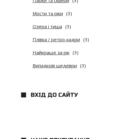
Парки та сквери
(3)
Мости та ріки
(3)
Озера і тиша
(3)
Плівка / ретро-кадри
(3)
Найкраще за рік
(3)
Випадкові шедеври
(3)
ВХІД ДО САЙТУ