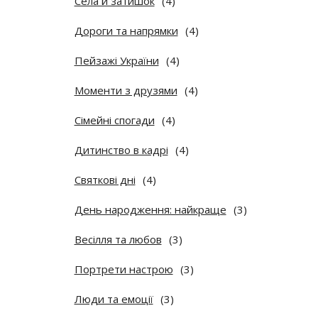
Села й затишок
(4)
Дороги та напрямки
(4)
Пейзажі України
(4)
Моменти з друзями
(4)
Сімейні спогади
(4)
Дитинство в кадрі
(4)
Святкові дні
(4)
День народження: найкраще
(3)
Весілля та любов
(3)
Портрети настрою
(3)
Люди та емоції
(3)