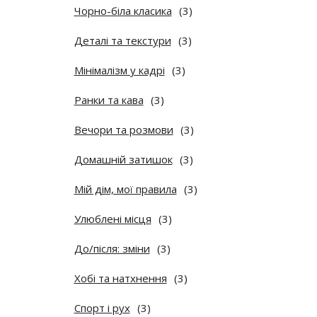
Чорно-біла класика
(3)
Деталі та текстури
(3)
Мінімалізм у кадрі
(3)
Ранки та кава
(3)
Вечори та розмови
(3)
Домашній затишок
(3)
Мій дім, мої правила
(3)
Улюблені місця
(3)
До/після: зміни
(3)
Хобі та натхнення
(3)
Спорт і рух
(3)