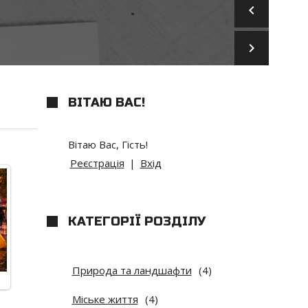
keyboard_arrow_left
keyboard_arrow_right
ВІТАЮ ВАС
!
Вітаю Вас
,
Гість
!
Реєстрація
|
Вхід
КАТЕГОРІЇ РОЗДІЛУ
Природа та ландшафти
(4)
Міське життя
(4)