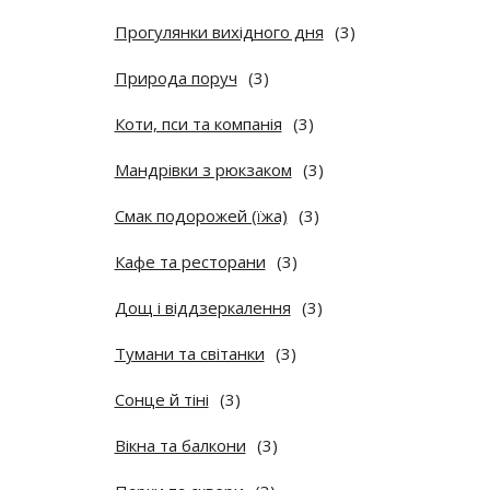
Прогулянки вихідного дня
(3)
Природа поруч
(3)
Коти, пси та компанія
(3)
Мандрівки з рюкзаком
(3)
Смак подорожей (їжа)
(3)
Кафе та ресторани
(3)
Дощ і віддзеркалення
(3)
Тумани та світанки
(3)
Сонце й тіні
(3)
Вікна та балкони
(3)