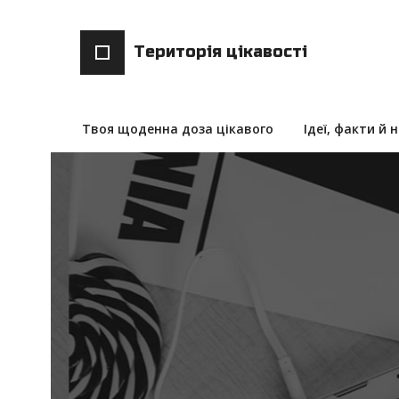
Територія цікавості
Твоя щоденна доза цікавого
Ідеї, факти й 