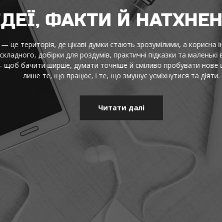
ДЕЇ, ФАКТИ Й НАТХНЕН
це територія, де цікаві думки стають зрозумілими, а корисна інф
адного, добірки для роздумів, практичні підказки та маленькі від
щоб бачити ширше, думати точніше й сміливо пробувати нове щод
лише те, що працює, і те, що змушує усміхнутися та діяти.
Читати далі