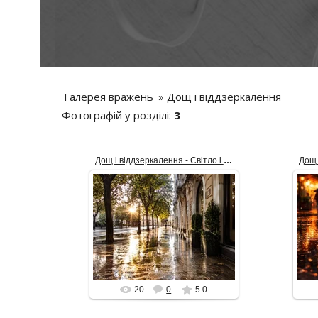
Галерея вражень
»
Дощ і віддзеркалення
Фотографій у розділі
:
3
Дощ і віддзеркалення - Світло і тінь
08.06.2026
Після дощу місто відкриває іншу
з
мову: мокра бруківка збирає
Мо
сонячні відблиски, дерева
на
кидають м’які тіні, а кожна кал...
alex_Is
20
0
5.0