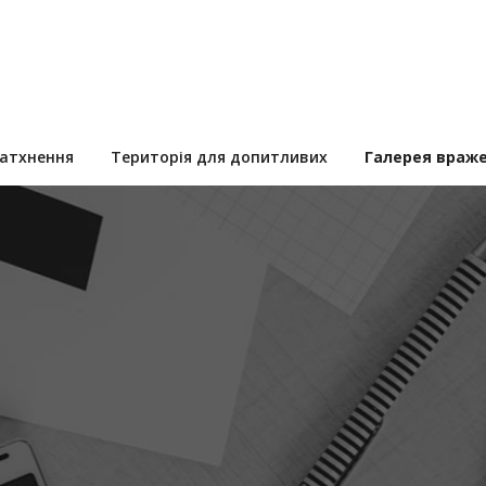
натхнення
Територія для допитливих
Галерея враж