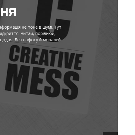
НЯ
ормація не тоне в шумі. Тут
криття. Читай, порівнюй,
ня. Без пафосу й моралей: