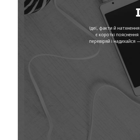
І
Ідеї, факти й натхнення — 
є короткі пояснення скл
перевіряй і надихайся — 