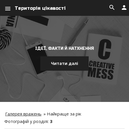
search
person
menu
Територія цікавості
ІДЕЇ, ФАКТИ Й НАТХНЕННЯ
Читати далі
Галерея вражень
»
Найкраще за рік
Фотографій у розділі
:
3