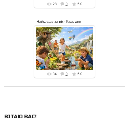
28
0
5.0
Найкраще за рік - Кадр дня
05.03.2026
«Кадр дня» з альбому «Найкраще
за рік» ловить мить чистої
допитливості: діти досліджують
природу в сонячному парку пр...
alex_Is
34
0
5.0
ВІТАЮ ВАС
!