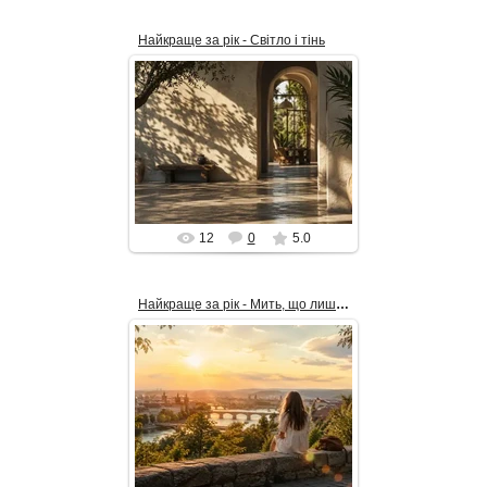
Найкраще за рік - Світло і тінь
19.06.2026
Світло і тінь зустрічаються
тут не як протилежності, а як
дві мови одного настрою. Тепле
сонце м’яко ковзає стінами, ...
alex_Is
12
0
5.0
Найкраще за рік - Мить, що лишилась
26.04.2026
На фото — тепла мить на межі
дня і спогаду: дівчина сидить на
кам’яній терасі над містом,
залитим золотим світлом зах...
alex_Is