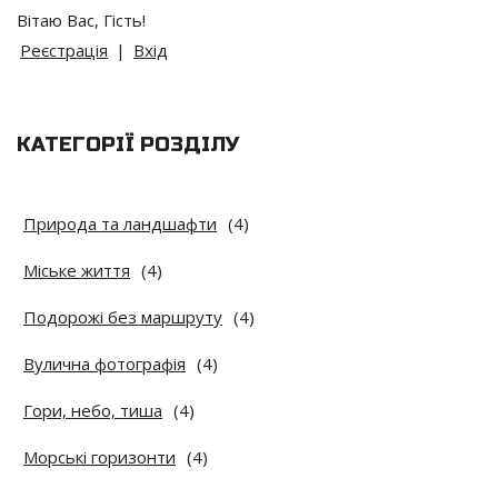
Вітаю Вас
,
Гість
!
Реєстрація
|
Вхід
КАТЕГОРІЇ РОЗДІЛУ
Природа та ландшафти
(4)
Міське життя
(4)
Подорожі без маршруту
(4)
Вулична фотографія
(4)
Гори, небо, тиша
(4)
Морські горизонти
(4)