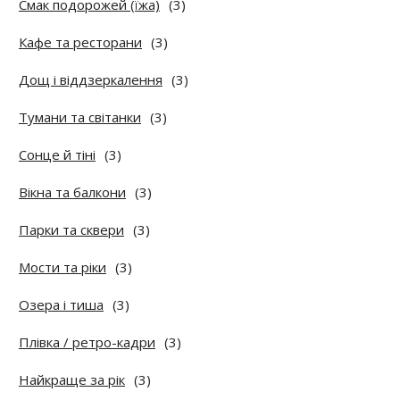
Смак подорожей (їжа)
(3)
Кафе та ресторани
(3)
Дощ і віддзеркалення
(3)
Тумани та світанки
(3)
Сонце й тіні
(3)
Вікна та балкони
(3)
Парки та сквери
(3)
Мости та ріки
(3)
Озера і тиша
(3)
Плівка / ретро-кадри
(3)
Найкраще за рік
(3)