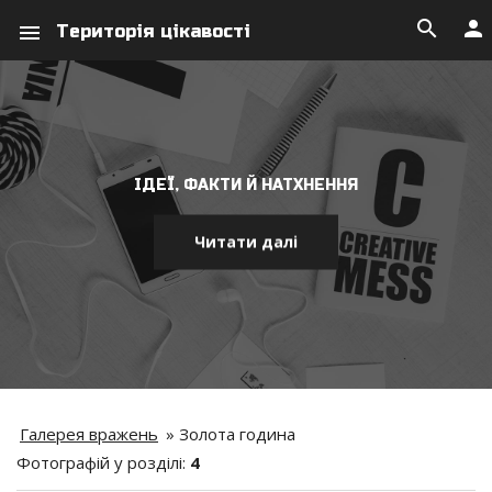
search
person
menu
Територія цікавості
ІДЕЇ, ФАКТИ Й НАТХНЕННЯ
Читати далі
Галерея вражень
»
Золота година
Фотографій у розділі
:
4