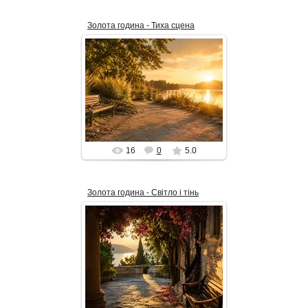
Золота година - Тиха сцена
06.07.2026
«Тиха сцена» — це мить золотої
години, коли світ ніби стишує
кроки. Тепле сонце торкається
води, дерева кидають м’які...
alex_Is
16
0
5.0
Золота година - Світло і тінь
07.05.2026
У золотій годині старовинний
дворик оживає м’яким сяйвом:
тепле сонце ковзає кам’яною
доріжкою, торкається лави,
стін...
alex_Is