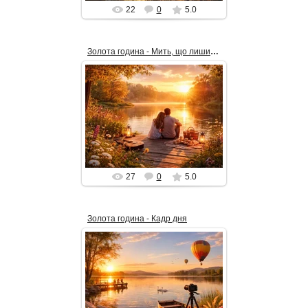
22
0
5.0
Золота година - Мить, що лишилась
18.03.2026
У м’якому сяйві золотої години
берег озера завмирає між
дійсністю й пам’яттю. Двоє
людей, схилившись одне до
одного, ...
alex_Is
27
0
5.0
Золота година - Кадр дня
17.02.2026
Золота година над тихим
озером: тепле сонце на
горизонті, відблиски на воді,
човен біля квітів і повітряні кулі в
небі.