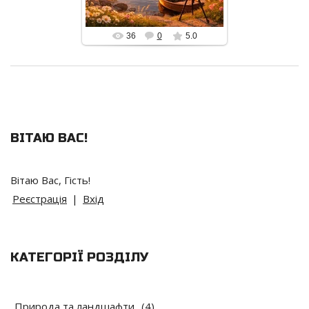
alex_Is
36
0
5.0
ВІТАЮ ВАС
!
Вітаю Вас
,
Гість
!
Реєстрація
|
Вхід
КАТЕГОРІЇ РОЗДІЛУ
Природа та ландшафти
(4)