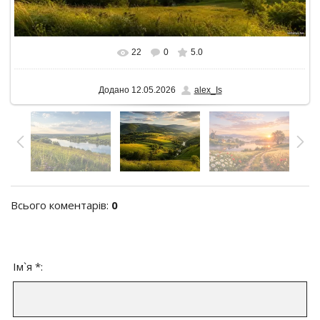
22
0
5.0
У реальному розмірі
1600x900
/ 172.6Kb
Додано
12.05.2026
alex_Is
Всього коментарів
:
0
Ім`я *: