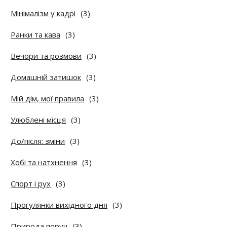
Мінімалізм у кадрі
(3)
Ранки та кава
(3)
Вечори та розмови
(3)
Домашній затишок
(3)
Мій дім, мої правила
(3)
Улюблені місця
(3)
До/після: зміни
(3)
Хобі та натхнення
(3)
Спорт і рух
(3)
Прогулянки вихідного дня
(3)
Природа поруч
(3)