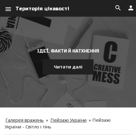
search
person
menu
Територія цікавості
ІДЕЇ, ФАКТИ Й НАТХНЕННЯ
Читати далі
Галерея вражень
»
Пейзажі України
»
Пейзажі
України - Світло і тінь