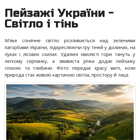
Пейзажі України -
Світло і тінь
М’яке сонячне світло розливається над зеленими
пагорбами України, підкреслюючи гру тіней у долинах, на
луках і лісових схилах. Удалині хвилясті гори тануть у
легкому серпанку, а звивиста річка додає пейзажу
спокою та глибини. Фото передає красу миті, коли
природа стає живою картиною світла, простору й тиші.