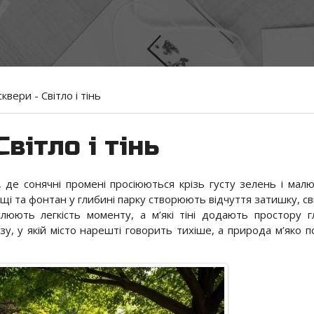
квери - Світло і тінь
вітло і тінь
, де сонячні промені просіюються крізь густу зелень і мал
кущі та фонтан у глибині парку створюють відчуття затишку, св
еслюють легкість моменту, а м’які тіні додають простору г
зу, у якій місто нарешті говорить тихіше, а природа м’яко п