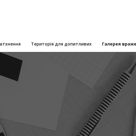
натхнення
Територія для допитливих
Галерея враж