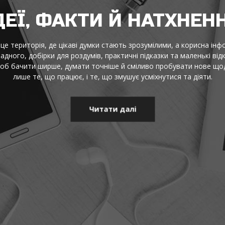
ДЕЇ, ФАКТИ Й НАТХНЕН
це територія, де цікаві думки стають зрозумілими, а корисна інф
адного, добірки для роздумів, практичні підказки та маленькі від
щоб бачити ширше, думати точніше й сміливо пробувати нове щод
лише те, що працює, і те, що змушує усміхнутися та діяти.
Читати далі