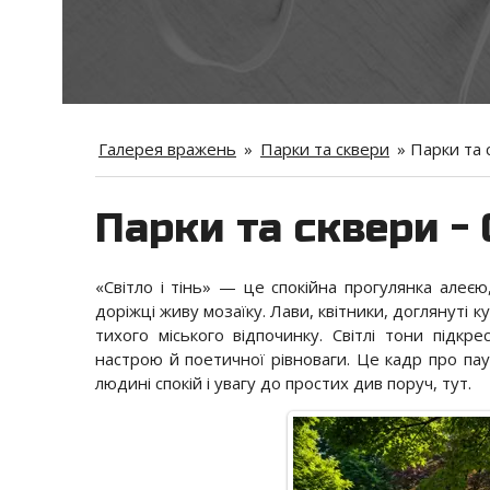
Галерея вражень
»
Парки та сквери
»
Парки та с
Парки та сквери - С
«Світло і тінь» — це спокійна прогулянка алеєю
доріжці живу мозаїку. Лави, квітники, доглянуті 
тихого міського відпочинку. Світлі тони підкр
настрою й поетичної рівноваги. Це кадр про пау
людині спокій і увагу до простих див поруч, тут.