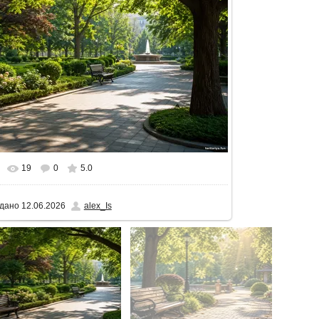
19
0
5.0
альному розмірі
1600x900
/ 295.2Kb
дано
12.06.2026
alex_Is