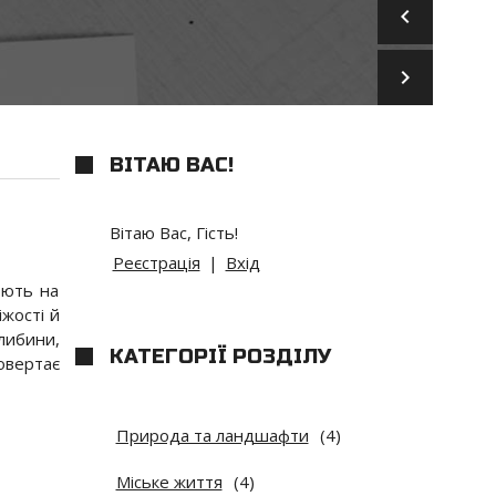
keyboard_arrow_left
keyboard_arrow_right
ВІТАЮ ВАС
!
Вітаю Вас
,
Гість
!
Реєстрація
|
Вхід
юють на
іжості й
либини,
КАТЕГОРІЇ РОЗДІЛУ
овертає
Природа та ландшафти
(4)
Міське життя
(4)