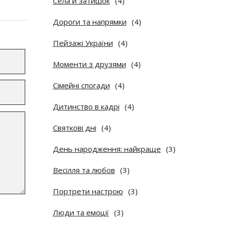
Села й затишок
(4)
Дороги та напрямки
(4)
Пейзажі України
(4)
Моменти з друзями
(4)
Сімейні спогади
(4)
Дитинство в кадрі
(4)
Святкові дні
(4)
День народження: найкраще
(3)
Весілля та любов
(3)
Портрети настрою
(3)
Люди та емоції
(3)