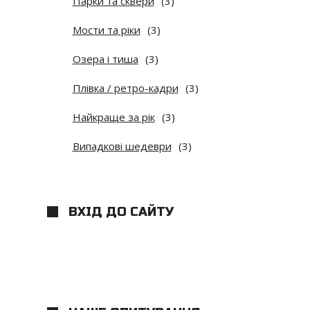
Парки та сквери
(3)
Мости та ріки
(3)
Озера і тиша
(3)
Плівка / ретро-кадри
(3)
Найкраще за рік
(3)
Випадкові шедеври
(3)
ВХІД ДО САЙТУ