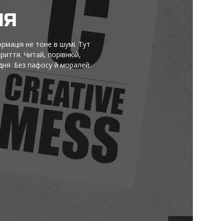
НЯ
ормація не тоне в шумі. Тут
криття. Читай, порівнюй,
ня. Без пафосу й моралей: