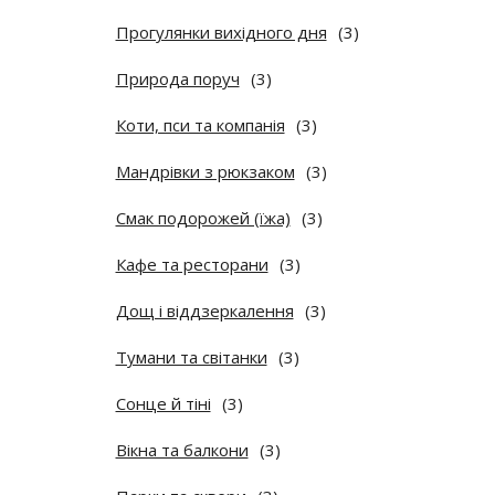
Прогулянки вихідного дня
(3)
Природа поруч
(3)
Коти, пси та компанія
(3)
Мандрівки з рюкзаком
(3)
Смак подорожей (їжа)
(3)
Кафе та ресторани
(3)
Дощ і віддзеркалення
(3)
Тумани та світанки
(3)
Сонце й тіні
(3)
Вікна та балкони
(3)