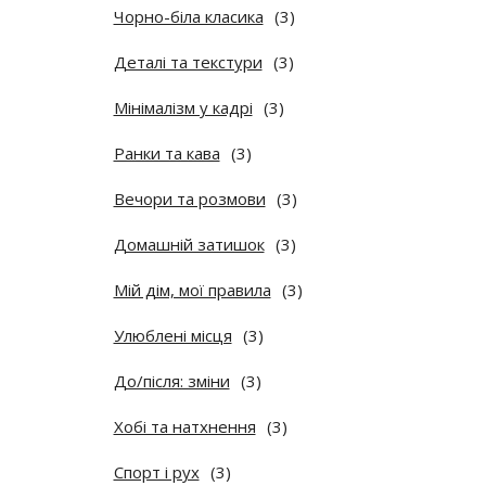
Чорно-біла класика
(3)
Деталі та текстури
(3)
Мінімалізм у кадрі
(3)
Ранки та кава
(3)
Вечори та розмови
(3)
Домашній затишок
(3)
Мій дім, мої правила
(3)
Улюблені місця
(3)
До/після: зміни
(3)
Хобі та натхнення
(3)
Спорт і рух
(3)