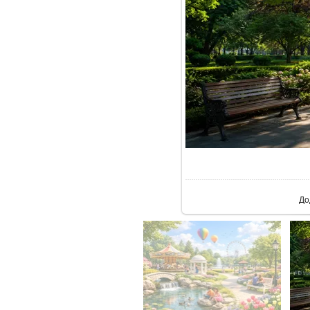
У ре
До