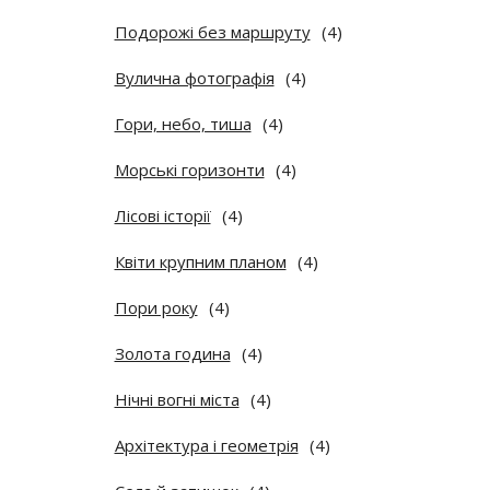
Подорожі без маршруту
(4)
Вулична фотографія
(4)
Гори, небо, тиша
(4)
Морські горизонти
(4)
Лісові історії
(4)
Квіти крупним планом
(4)
Пори року
(4)
Золота година
(4)
Нічні вогні міста
(4)
Архітектура і геометрія
(4)