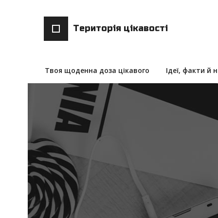
Територія цікавості
Твоя щоденна доза цікавого
Ідеї, факти й 