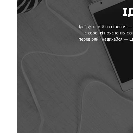
І
Ідеї, факти й натхнення — 
є короткі пояснення скл
перевіряй і надихайся — 