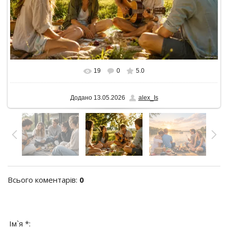
19
0
5.0
У реальному розмірі
1600x900
/ 142.3Kb
Додано
13.05.2026
alex_Is
Всього коментарів
:
0
Ім`я *: