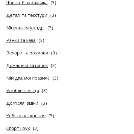
Чорно-біла класика
(3)
Деталі та текстури
(3)
Мінімалізм у кадрі
(3)
Ранки та кава
(3)
Вечори та розмови
(3)
Домашній затишок
(3)
Мій дім, мої правила
(3)
Улюблені місця
(3)
До/після: зміни
(3)
Хобі та натхнення
(3)
Спорт і рух
(3)