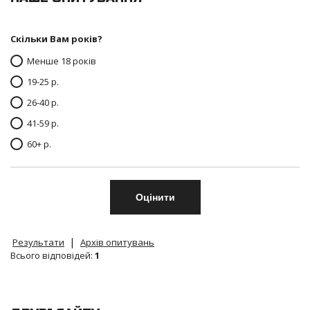
Скільки Вам років?
Менше 18 років
19-25 р.
26-40 р.
41-59 р.
60+ р.
|
Результати
Архів опитувань
Всього відповідей:
1