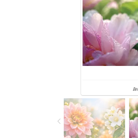
У ре
До