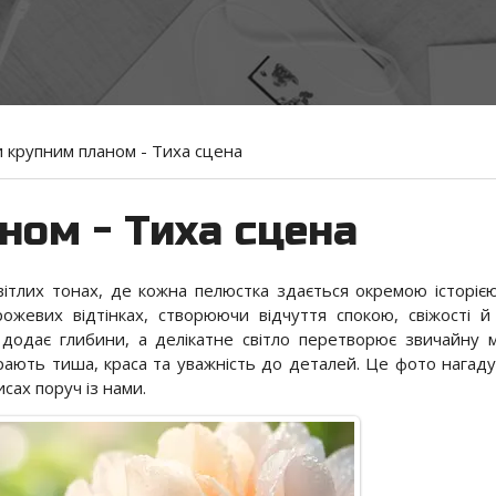
и крупним планом - Тиха сцена
ном - Тиха сцена
вітлих тонах, де кожна пелюстка здається окремою історією
ожевих відтінках, створюючи відчуття спокою, свіжості й
одає глибини, а делікатне світло перетворює звичайну 
грають тиша, краса та уважність до деталей. Це фото нагадує
сах поруч із нами.