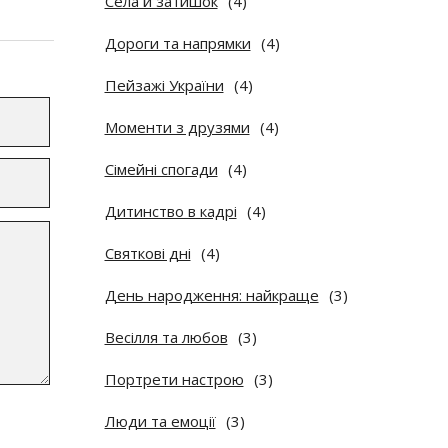
Села й затишок
(4)
Дороги та напрямки
(4)
Пейзажі України
(4)
Моменти з друзями
(4)
Сімейні спогади
(4)
Дитинство в кадрі
(4)
Святкові дні
(4)
День народження: найкраще
(3)
Весілля та любов
(3)
Портрети настрою
(3)
Люди та емоції
(3)