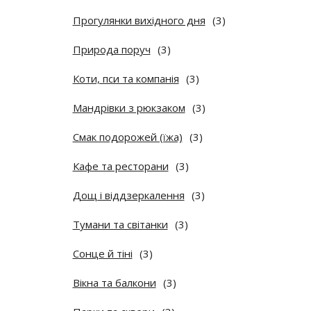
Прогулянки вихідного дня
(3)
Природа поруч
(3)
Коти, пси та компанія
(3)
Мандрівки з рюкзаком
(3)
Смак подорожей (їжа)
(3)
Кафе та ресторани
(3)
Дощ і віддзеркалення
(3)
Тумани та світанки
(3)
Сонце й тіні
(3)
Вікна та балкони
(3)