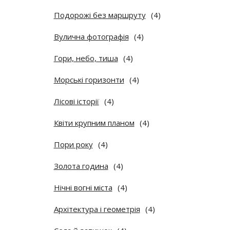
Подорожі без маршруту
(4)
Вулична фотографія
(4)
Гори, небо, тиша
(4)
Морські горизонти
(4)
Лісові історії
(4)
Квіти крупним планом
(4)
Пори року
(4)
Золота година
(4)
Нічні вогні міста
(4)
Архітектура і геометрія
(4)