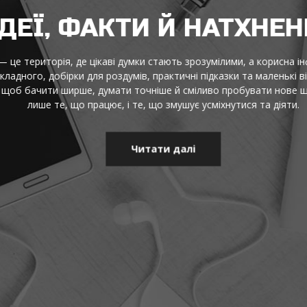
ДЕЇ, ФАКТИ Й НАТХНЕН
це територія, де цікаві думки стають зрозумілими, а корисна інф
адного, добірки для роздумів, практичні підказки та маленькі від
щоб бачити ширше, думати точніше й сміливо пробувати нове щод
лише те, що працює, і те, що змушує усміхнутися та діяти.
Читати далі