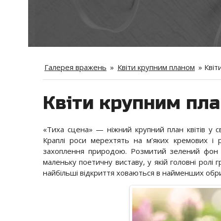
Галерея вражень
»
Квіти крупним планом
»
Квіт
Квіти крупним пла
«Тиха сцена» — ніжний крупний план квітів у с
Краплі роси мерехтять на м’яких кремових і р
захоплення природою. Розмитий зелений фон д
маленьку поетичну виставу, у якій головні ролі 
найбільші відкриття ховаються в найменших обри