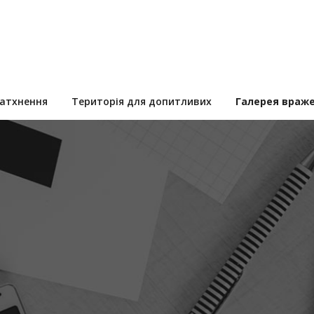
натхнення
Територія для допитливих
Галерея враж