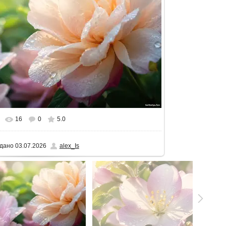
16
0
5.0
альному розмірі
1600x900
/ 57.7Kb
дано
03.07.2026
alex_Is