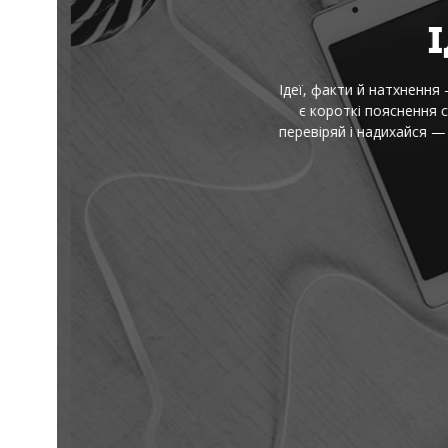
І
Ідеї, факти й натхнення — 
є короткі пояснення скл
перевіряй і надихайся — 