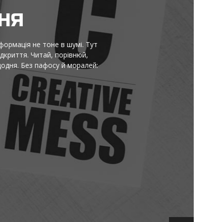
НЯ
ормація не тоне в шумі. Тут
криття. Читай, порівнюй,
ня. Без пафосу й моралей: