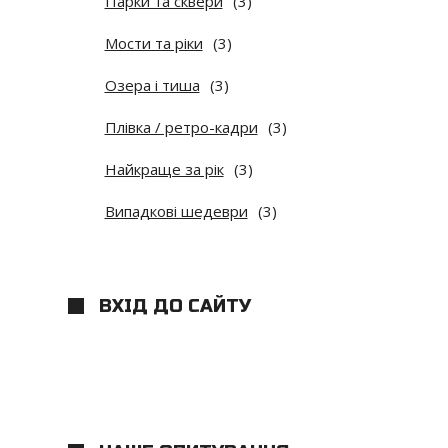
Парки та сквери
(3)
Мости та ріки
(3)
Озера і тиша
(3)
Плівка / ретро-кадри
(3)
Найкраще за рік
(3)
Випадкові шедеври
(3)
ВХІД ДО САЙТУ