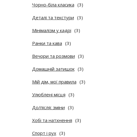
Чорно-біла класика
(3)
Деталі та текстури
(3)
Мінімалізм у кадрі
(3)
Ранки та кава
(3)
Вечори та розмови
(3)
Домашній затишок
(3)
Мій дім, мої правила
(3)
Улюблені місця
(3)
До/після: зміни
(3)
Хобі та натхнення
(3)
Спорт і рух
(3)