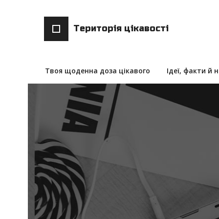
Територія цікавості
Твоя щоденна доза цікавого
Ідеї, факти й 