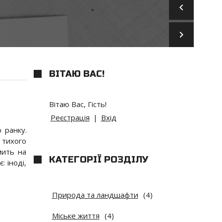
keyboard_arrow_left
keyboard_arrow_right
ВІТАЮ ВАС
!
Вітаю Вас
,
Гість
!
Реєстрація
|
Вхід
 ранку.
 тихого
мить на
КАТЕГОРІЇ РОЗДІЛУ
: іноді,
Природа та ландшафти
(4)
Міське життя
(4)