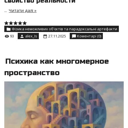
свойство реальности
...
Читати далі »
Фізика неможливих об'єктів та парадоксальні артефакти
93
alex_Is
27.11.2025
Коментарі (0)
Психика как многомерное
пространство