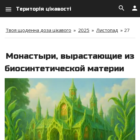
search
person
menu
Територія цікавості
Твоя щоденна доза цікавого
»
2025
»
Листопад
»
27
Монастыри, вырастающие из
биосинтетической материи