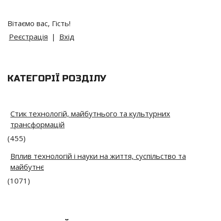
Вітаємо вас
,
Гість
!
Реєстрація
|
Вхід
КАТЕГОРІЇ РОЗДІЛУ
Стик технологій, майбутнього та культурних
трансформацій
(455)
Вплив технологій і науки на життя, суспільство та
майбутнє
(1071)