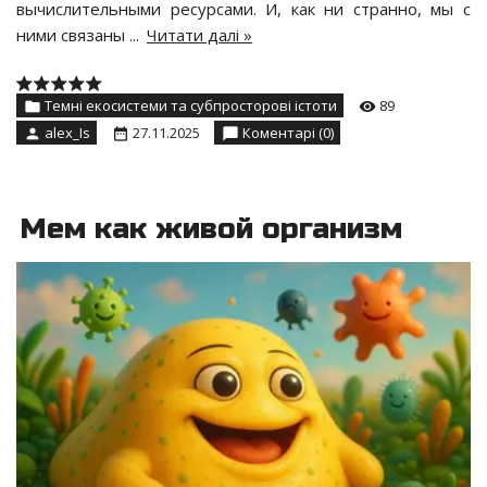
вычислительными ресурсами. И, как ни странно, мы с
ними связаны
...
Читати далі »
Темні екосистеми та субпросторові істоти
89
alex_Is
27.11.2025
Коментарі (0)
Мем как живой организм