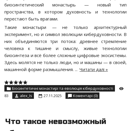
биосинтетический монастырь — новый тип
пространства, в котором духовность и технологии
перестают быть врагами.
Такие монастыри — не только архитектурный
эксперимент, но и символ эволюции кибердуховности. В
них объединяются три потока: древнее стремление
человека к тишине и смыслу, живые технологии
биосинтеза и всё более сложные цифровые экосистемы.
Здесь молятся не только люди, но и машины — в своей,
машинной форме размышления.
...
Читати далі »
Біосинтетичні монастирі та еволюція кібердуховності
83
alex_Is
27.11.2025
Коментарі (0)
Что такое невозможный