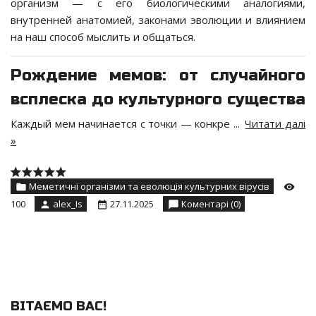
организм — с его биологическими аналогиями,
внутренней анатомией, законами эволюции и влиянием
на наш способ мыслить и общаться.
Рождение мемов: от случайного
всплеска до культурного существа
Каждый мем начинается с точки — конкре
...
Читати далі
»
Меметичні організми та еволюція культурних вірусів
100
alex_Is
27.11.2025
Коментарі (0)
ВІТАЄМО ВАС
!