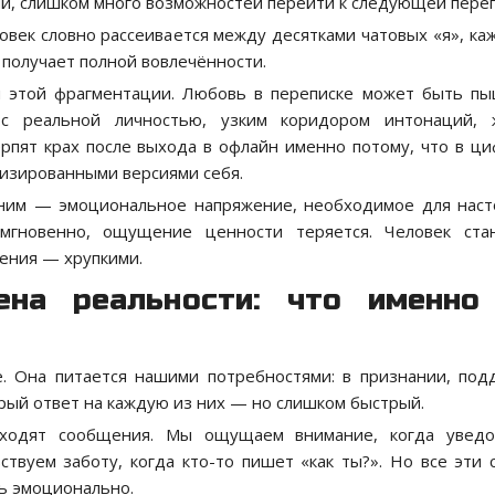
й, слишком много возможностей перейти к следующей переп
век словно рассеивается между десятками чатовых «я», ка
 получает полной вовлечённости.
и этой фрагментации. Любовь в переписке может быть п
 с реальной личностью, узким коридором интонаций, ж
пят крах после выхода в офлайн именно потому, что в ц
лизированными версиями себя.
 ним — эмоциональное напряжение, необходимое для нас
мгновенно, ощущение ценности теряется. Человек ста
ения — хрупкими.
мена реальности: что именн
. Она питается нашими потребностями: в признании, под
рый ответ на каждую из них — но слишком быстрый.
иходят сообщения. Мы ощущаем внимание, когда уведо
твуем заботу, когда кто-то пишет «как ты?». Но все эти 
ь эмоционально.