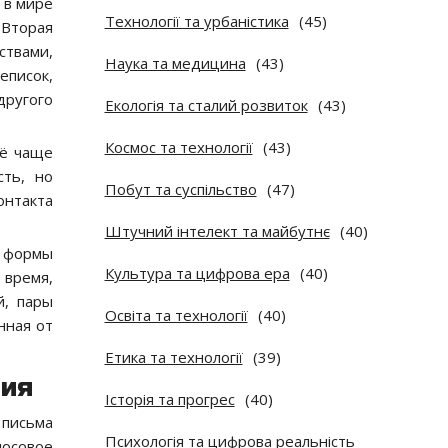
 в мире
Технології та урбаністика
(45)
 Вторая
ствами,
Наука та медицина
(43)
еписок,
другого
Екологія та сталий розвиток
(43)
Космос та технології
(43)
сё чаще
сть, но
Побут та суспільство
(47)
онтакта
Штучний інтелект та майбутнє
(40)
е формы
Культура та цифрова ера
(40)
 время,
й, пары
Освіта та технології
(40)
нная от
Етика та технології
(39)
вия
Історія та прогрес
(40)
 письма
Психологія та цифрова реальність
лосовое