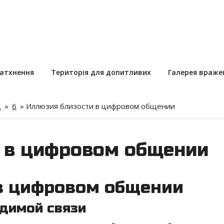
натхнення
Територія для допитливих
Галерея враже
д
»
6
»
Иллюзия близости в цифровом общении
 в цифровом общении
в цифровом общении
идимой связи