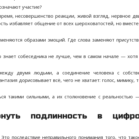
 означают участие?
 время, несовершенство реакции, живой взгляд, нервное д
ость избавляет общение от всех шероховатостей, но вместе
аменяются образами эмоций. Где слова заменяют присутств
о знает собеседника не лучше, чем в самом начале — хотя
между двумя людьми, а соединение человека с собств
азия дорисовывает всё, чего не хватает: голос, мимику, т
ся такими сильными, а их столкновение с реальностью 
рнуть подлинность в цифро
 Это последствие неправильного понимания того, что тако