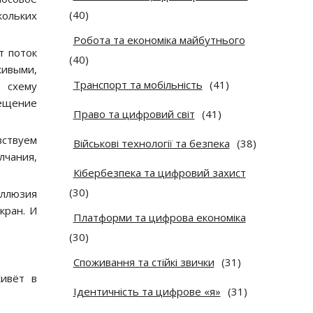
(40)
кольких
Робота та економіка майбутнього
т поток
(40)
живыми,
Транспорт та мобільність
(41)
 схему
вещение
Право та цифровий світ
(41)
вствуем
Військові технології та безпека
(38)
лчания,
Кібербезпека та цифровий захист
(30)
иллюзия
кран. И
Платформи та цифрова економіка
(30)
Споживання та стійкі звички
(31)
живёт в
Ідентичність та цифрове «я»
(31)