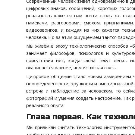
Современный человек живёт одновременно в дву
цифровых знаков, сообщений, коротких голосо
реальность кажется нам почти столь же осяза
намёками, разговорами, смехом, признаниями
видеозвонков, и каждая из них кажется тесны
человека. Но за этим ощущением таится парадок
Мы живём в эпоху технологических способов «
занимает философов, психологов и культуроло
присутствия нет, когда слова текут легко, 
оказывается важнее, чем истинная связь.
Цифровое общение стало новым измерением ч
неопределённости, хрупкости и эмоциональной 
встреча и наблюдение за человеком, то сейч
фотографий и умения создать настроение. Так р
реального опыта.
Глава первая. Как техно
Мы привыкли считать технологию инструментом,
требовали времени, ожидания и погружения в 