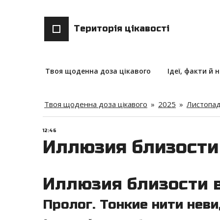
Територія цікавості
Твоя щоденна доза цікавого
Ідеї, факти й 
Твоя щоденна доза цікавого
»
2025
»
Листопа
12:46
Иллюзия близости
Иллюзия близости 
Пролог. Тонкие нити нев