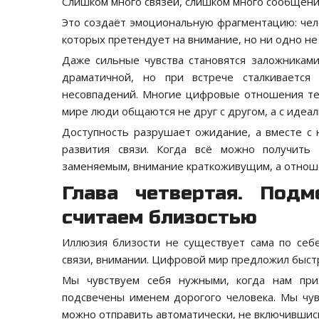
Слишком много связей, слишком много сообщени
Это создаёт эмоциональную фрагментацию: чело
которых претендует на внимание, но ни одно не
Даже сильные чувства становятся заложникам
драматичной, но при встрече сталкивается
несовпадений. Многие цифровые отношения тер
мире люди общаются не друг с другом, а с идеа
Доступность разрушает ожидание, а вместе с
развития связи. Когда всё можно получить 
заменяемым, внимание краткоживущим, а отнош
Глава четвертая. Под
считаем близостью
Иллюзия близости не существует сама по себе
связи, внимании. Цифровой мир предложил быст
Мы чувствуем себя нужными, когда нам пр
подсвечены именем дорогого человека. Мы чувс
можно отправить автоматически, не включившис