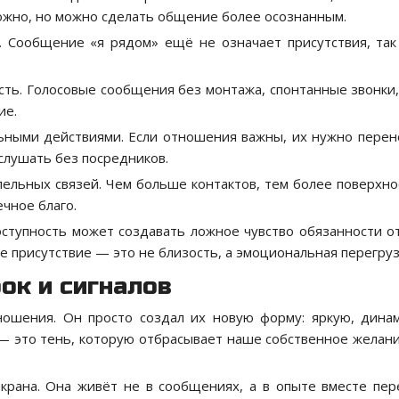
ожно, но можно сделать общение более осознанным.
 Сообщение «я рядом» ещё не означает присутствия, так
сть. Голосовые сообщения без монтажа, спонтанные звонки
ие.
ными действиями. Если отношения важны, их нужно перен
 слушать без посредников.
лельных связей. Чем больше контактов, тем более поверхн
ечное благо.
ступность может создавать ложное чувство обязанности о
е присутствие — это не близость, а эмоциональная перегруз
ок и сигналов
ошения. Он просто создал их новую форму: яркую, дина
 — это тень, которую отбрасывает наше собственное желан
крана. Она живёт не в сообщениях, а в опыте вместе пе