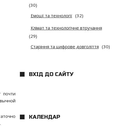
(30)
Емоції та технології
(32)
Клімат та технологічне втручання
(29)
Старіння та цифрове довголіття
(30)
ВХІД ДО САЙТУ
т почти
ивычной
таточно
КАЛЕНДАР
.