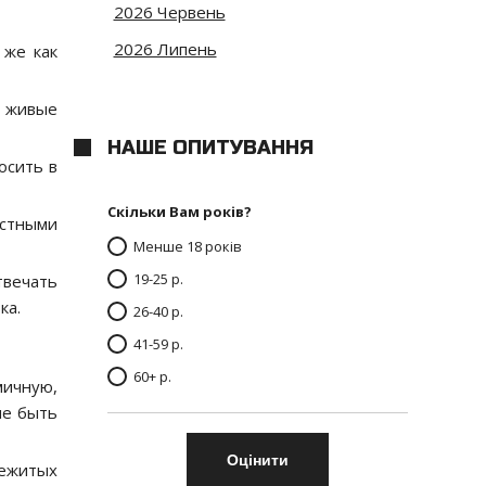
2026 Червень
2026 Липень
 же как
, живые
НАШЕ ОПИТУВАННЯ
осить в
Скільки Вам років?
остными
Менше 18 років
19-25 р.
твечать
ка.
26-40 р.
41-59 р.
60+ р.
мичную,
ие быть
режитых