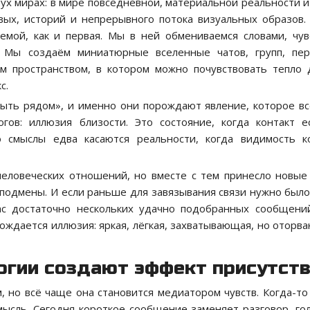
х мирах: в мире повседневной, материальной реальности и
вых, историй и непрерывного потока визуальных образов.
емой, как и первая. Мы в ней обмениваемся словами, чув
. Мы создаём миниатюрные вселенные чатов, групп, пер
м пространством, в котором можно почувствовать тепло 
с.
быть рядом», и именно они порождают явление, которое в
гов: иллюзия близости. Это состояние, когда контакт е
но смыслы едва касаются реальности, когда видимость к
еловеческих отношений, но вместе с тем принесло новы
подмены. И если раньше для завязывания связи нужно было
ас достаточно нескольких удачно подобранных сообщени
ождается иллюзия: яркая, лёгкая, захватывающая, но оторва
логии создают эффект присутст
 но всё чаще она становится медиатором чувств. Когда-то
мысль. Сегодня короткое сообщение заменяет разговор, го