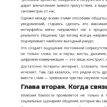
дарит впечатление живого присутствия, а вид
сантиметрах от нас.
Однако между всеми этими способами общаться
уведомлений, стараясь сделать его максима
интерфейсы мягко направляют нас к продол
реального общения, где взгляд всегда направ
подчёркивает наиболее выгодный ракурс.
Это создаёт ощущение постоянной соприсутстви
не только слова, но и паузы, жесты, дыхание
цифровая коммуникация — это лишь конструкт, 
Достаточно потерять интернет, отложить те
исчезает. Там, где казалось, что рядом есть др
вместе с ним — тревожное чувство: неужели толь
Глава вторая. Когда свя
Иллюзия близости проявляется не только в 
социальных сценариях общения, которые мы сам