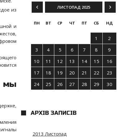
иске.
ЛИСТОПАД 2025
ждое из
ПН
ВТ
СР
ЧТ
ПТ
СБ
НД
ышной и
естов,
1
2
ифровом
3
4
5
6
7
8
9
тоящего
10
11
12
13
14
15
16
новится
17
18
19
20
21
22
23
о мы
24
25
26
27
28
29
30
держке,
АРХІВ ЗАПИСІВ
мления
сигналы
2013 Листопад