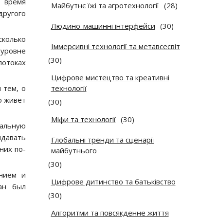
ь время
Майбутнє їжі та агротехнології
(28)
другого
Людино-машинні інтерфейси
(30)
сколько
Іммерсивні технології та метавсесвіт
уровне
(30)
потоках
Цифрове мистецтво та креативні
 тем, о
технології
о живёт
(30)
Міфи та технології
(30)
альную
ыдавать
Глобальні тренди та сценарії
них по-
майбутнього
(30)
нием и
Цифрове дитинство та батьківство
ан был
(30)
Алгоритми та повсякденне життя