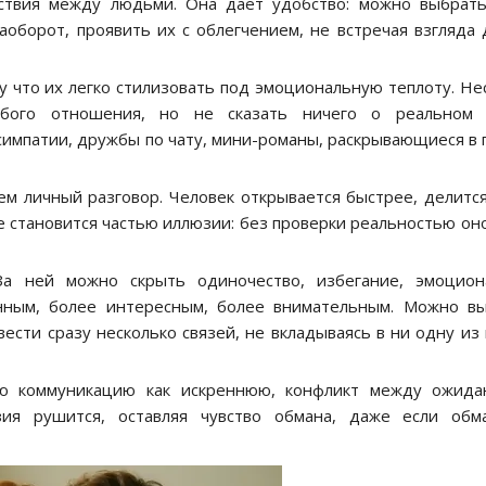
йствия между людьми. Она даёт удобство: можно выбрат
наоборот, проявить их с облегчением, не встречая взгляда 
 что их легко стилизовать под эмоциональную теплоту. Не
бого отношения, но не сказать ничего о реальном 
симпатии, дружбы по чату, мини-романы, раскрывающиеся в 
ем личный разговор. Человек открывается быстрее, делится
ие становится частью иллюзии: без проверки реальностью он
а ней можно скрыть одиночество, избегание, эмоцион
енным, более интересным, более внимательным. Можно в
ести сразу несколько связей, не вкладываясь в ни одну из 
ую коммуникацию как искреннюю, конфликт между ожида
зия рушится, оставляя чувство обмана, даже если обм