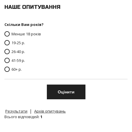
НАШЕ ОПИТУВАННЯ
Скільки Вам років?
Менше 18 років
19-25 р.
26-40 р.
41-59 р.
60+ р.
|
Результати
Архів опитувань
Всього відповідей:
1