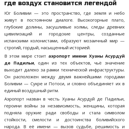
где воздух становится легендой
Юг Боливии — это пространство, где земля и небо
живут в постоянном диалоге. Высокогорные плато,
глубокие долины, засушливые холмы, следы древних
цивилизаций и городские центры, созданные
испанскими колонистами, образуют мозаичный мир —
строгий, гордый, насыщенный историей.
В этом мире стоит
аэропорт имени Хуаны Асурдуй
де Падильи
, один из тех объектов, чьё значение
выходит далеко за рамки технической инфраструктуры.
Он расположен между двумя важнейшими городами
Боливии — Сукре и Потоси, и словно объединяет их в
единый воздушный ритм.
Аэропорт назван в честь Хуаны Асурдуй де Падильи,
героини войны за независимость, женщины, которая
подняла оружие ради свободы и стала символом
стойкости, смелости и достоинства боливийского
народа. В её имени — вызов судьбе, решимость и