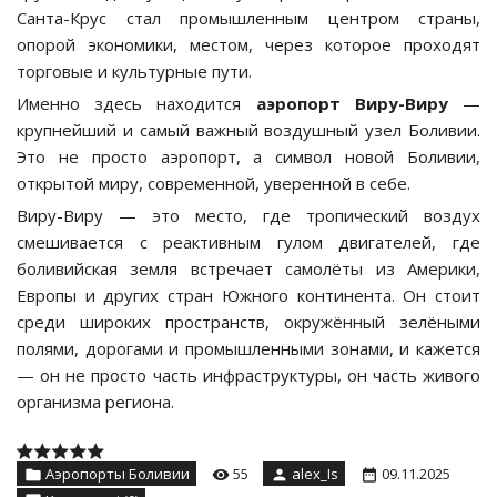
Санта-Крус стал промышленным центром страны,
опорой экономики, местом, через которое проходят
торговые и культурные пути.
Именно здесь находится
аэропорт Виру-Виру
—
крупнейший и самый важный воздушный узел Боливии.
Это не просто аэропорт, а символ новой Боливии,
открытой миру, современной, уверенной в себе.
Виру-Виру — это место, где тропический воздух
смешивается с реактивным гулом двигателей, где
боливийская земля встречает самолёты из Америки,
Европы и других стран Южного континента. Он стоит
среди широких пространств, окружённый зелёными
полями, дорогами и промышленными зонами, и кажется
— он не просто часть инфраструктуры, он часть живого
организма региона.
Аэропорты Боливии
55
alex_Is
09.11.2025