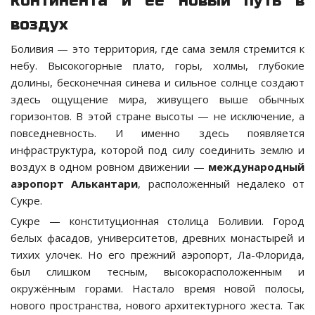
континента и её новый путь в
воздух
Боливия — это территория, где сама земля стремится к
небу. Высокогорные плато, горы, холмы, глубокие
долины, бесконечная синева и сильное солнце создают
здесь ощущение мира, живущего выше обычных
горизонтов. В этой стране высоты — не исключение, а
повседневность. И именно здесь появляется
инфраструктура, которой под силу соединить землю и
воздух в одном ровном движении —
международный
аэропорт Алькантари
, расположенный недалеко от
Сукре.
Сукре — конституционная столица Боливии. Город
белых фасадов, университетов, древних монастырей и
тихих улочек. Но его прежний аэропорт, Ла-Флорида,
был слишком тесным, высокорасположенным и
окружённым горами. Настало время новой полосы,
нового пространства, нового архитектурного жеста. Так