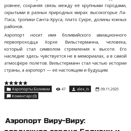
ровнее, сохраняя связь между её крупными городами,
скрытыми в разных природных мирах: высокогорье Ла-
Паса, тропики Санта-Круса, плато Сукре, долины южных
районов.
Аэропорт носит имя боливийского авиационного
первопроходца Хорхе Вильстерманна, человека,
который стал символом стремления к высоте. Его
наследие здесь чувствуется не в мемориалах, а в самой
атмосфере полётов. Вильстерманн стал частью истории
страны, а аэропорт — её настоящим и будущим.
Аэропорты Боливии
47
alex_Is
09.11.2025
Коментарі (0)
Аэропорт Виру-Виру: