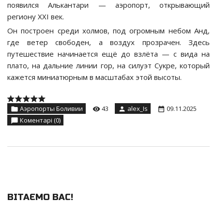
появился Алькантари — аэропорт, открывающий
региону XXI век.
Он построен среди холмов, под огромным небом Анд,
где ветер свободен, а воздух прозрачен. Здесь
путешествие начинается ещё до взлёта — с вида на
плато, на дальние линии гор, на силуэт Сукре, который
кажется миниатюрным в масштабах этой высоты.
Аэропорты Боливии
43
alex_Is
09.11.2025
Коментарі (0)
ВІТАЄМО ВАС
!