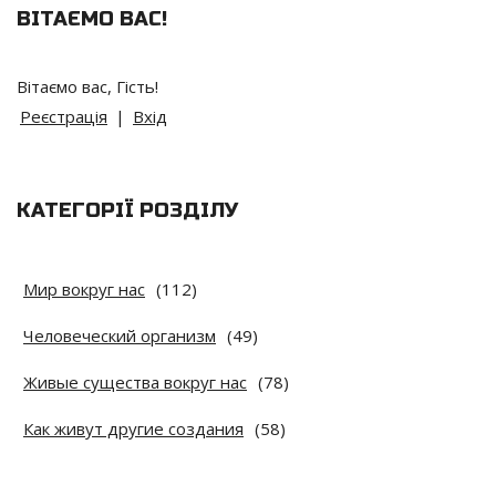
ВІТАЄМО ВАС
!
Вітаємо вас
,
Гість
!
Реєстрація
|
Вхід
КАТЕГОРІЇ РОЗДІЛУ
Мир вокруг нас
(112)
Человеческий организм
(49)
Живые существа вокруг нас
(78)
Как живут другие создания
(58)