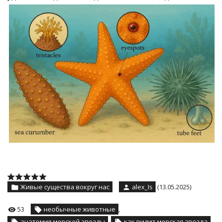
Живые существа вокруг нас
alex_Is
(13.05.2025)
53
необычные животные
,
анатомия морской звезды
,
как видит морская звезда
,