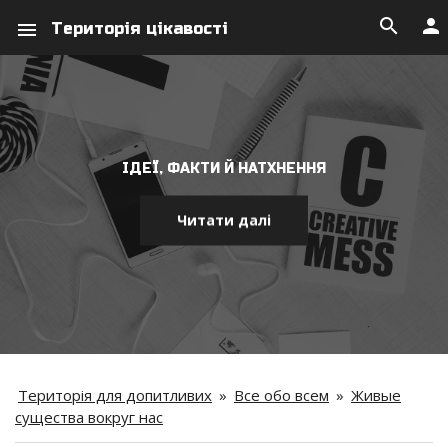
search
person
menu
Територія цікавості
ІДЕЇ, ФАКТИ Й НАТХНЕННЯ
Читати далі
Територія для допитливих
»
Все обо всем
»
Живые
существа вокруг нас