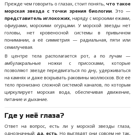
Прежде чем говорить о глазах, стоит понять,
что такое
морская звезда с точки зрения биологии
. Это —
представитель иглокожих
, наряду с морскими ежами,
офиурами, морскими огурцами. У морской звезды нет
головы, нет кровеносной системы в привычном
понимании, а её симметрия — радиальная, пяти или
семилучевая.
В центре тела располагается рот, а по лучам —
амбулакральные ножки с присосками, которые
позволяют звезде передвигаться по дну, удерживаться
на камнях и даже вскрывать раковины моллюсков. Всё её
тело пронизано сложной системой каналов, по которым
циркулирует морская вода, обеспечивая движение,
питание и дыхание.
Где у неё глаза?
Ответ на вопрос, есть ли у морской звезды глаза,
однозначный:
да, есть
. Но выглядят они совсем не так,