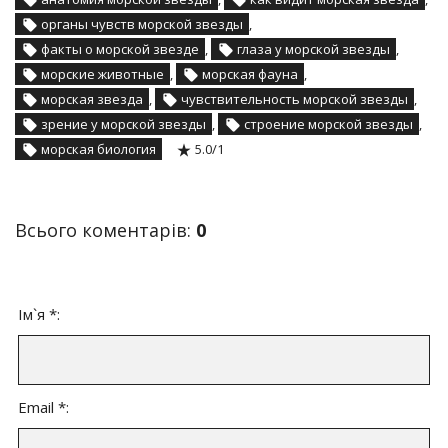
органы чувств морской звезды
,
факты о морской звезде
,
глаза у морской звезды
,
морские животные
,
морская фауна
,
морская звезда
,
чувствительность морской звезды
,
зрение у морской звезды
,
строение морской звезды
,
морская биология
5.0
/
1
Всього коментарів
:
0
Ім`я *:
Email *: