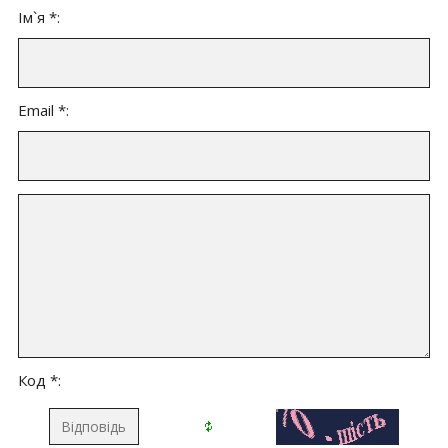
Ім`я *:
Email *:
Код *: