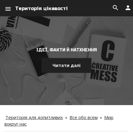
search
person
menu
Територія цікавості
ІДЕЇ, ФАКТИ Й НАТХНЕННЯ
Читати далі
Територія для допитливих
»
Все обо всем
»
Мир
вокруг нас