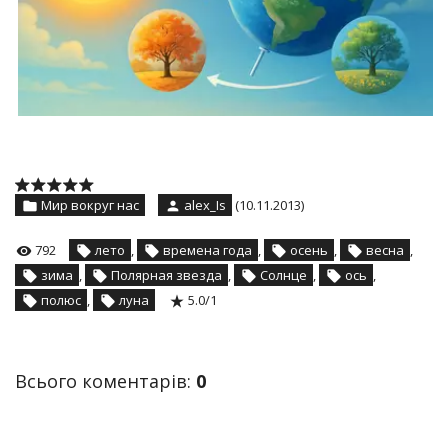
Мир вокруг нас
alex_Is
(10.11.2013)
792
лето
,
времена года
,
осень
,
весна
,
зима
,
Полярная звезда
,
Солнце
,
ось
,
полюс
,
луна
5.0
/
1
Всього коментарів
:
0