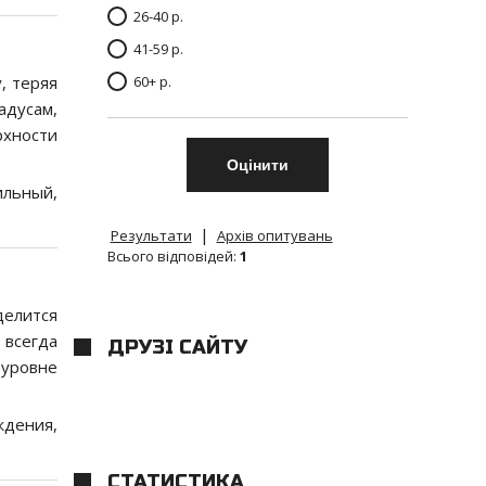
26-40 р.
41-59 р.
, теряя
60+ р.
адусам,
рхности
ильный,
|
Результати
Архів опитувань
Всього відповідей:
1
делится
 всегда
ДРУЗІ САЙТУ
 уровне
ждения,
СТАТИСТИКА