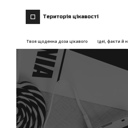
Територія цікавості
Твоя щоденна доза цікавого
Ідеї, факти й 