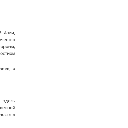
й Азии,
ичество
тороны,
ностном
вьев, а
я здесь
твенной
ность в