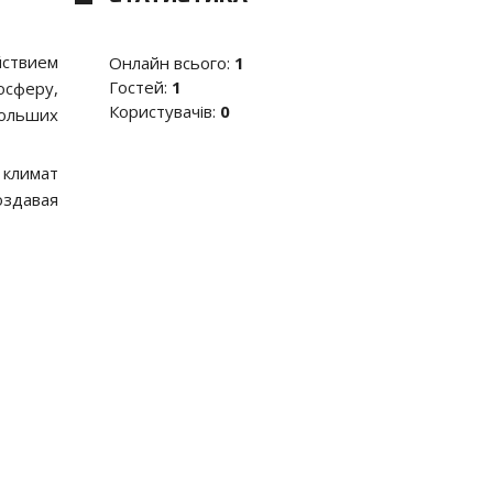
йствием
Онлайн всього:
1
Гостей:
1
осферу,
Користувачів:
0
больших
 климат
оздавая