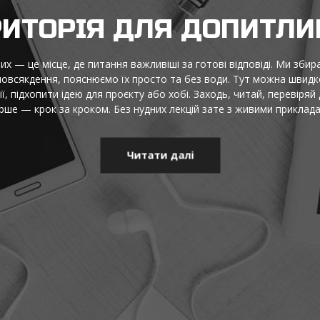
ДЕЇ, ФАКТИ Й НАТХНЕН
це територія, де цікаві думки стають зрозумілими, а корисна інф
адного, добірки для роздумів, практичні підказки та маленькі від
щоб бачити ширше, думати точніше й сміливо пробувати нове щод
лише те, що працює, і те, що змушує усміхнутися та діяти.
Читати далі