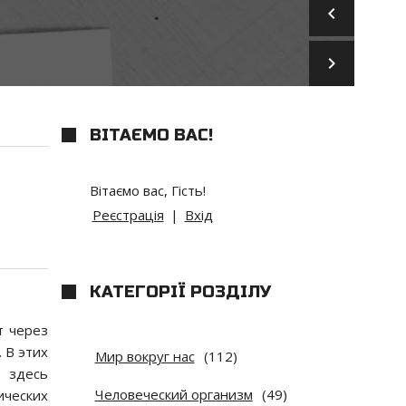
keyboard_arrow_left
keyboard_arrow_right
ВІТАЄМО ВАС
!
Вітаємо вас
,
Гість
!
Реєстрація
|
Вхід
КАТЕГОРІЇ РОЗДІЛУ
т через
 В этих
Мир вокруг нас
(112)
о здесь
Человеческий организм
(49)
ических