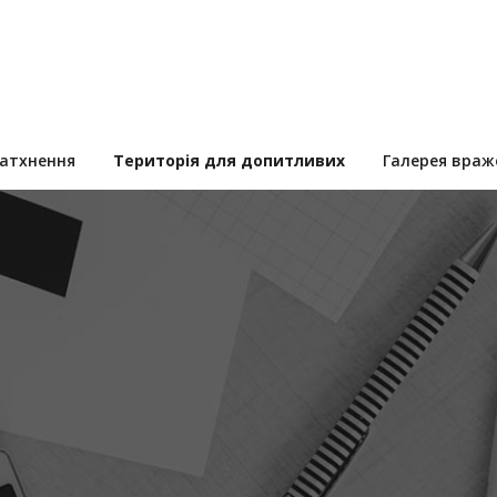
натхнення
Територія для допитливих
Галерея враж