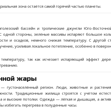
ориальная зона остаётся самой горячей частью планеты.
нголезский бассейн и тропические джунгли Юго-Восточно
 С одной стороны, зелёные массивы испаряют большое кол
ости и осадков, немного снижая температуру. С другой с
учение, усиливая локальное потепление, особенно в поверх
температуру, так как исчезает испаряющий эффект дере
греванию.
янной жары
р — густонаселённый регион. Люди, животные и растени
ажности. Традиционные жилища строятся с учётом естес
а и высокие потолки. Одежда — лёгкая и дышащая, а актив
бы избегать перегрева в полуденные часы.