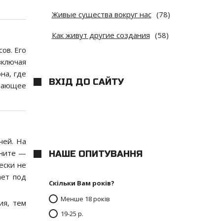
Живые существа вокруг нас
(78)
Как живут другие создания
(58)
ов. Его
включая
на, где
ВХІД ДО САЙТУ
ешающее
чей. На
ените —
НАШЕ ОПИТУВАННЯ
ески не
ает под
Скільки Вам років?
Менше 18 років
ия, тем
19-25 р.