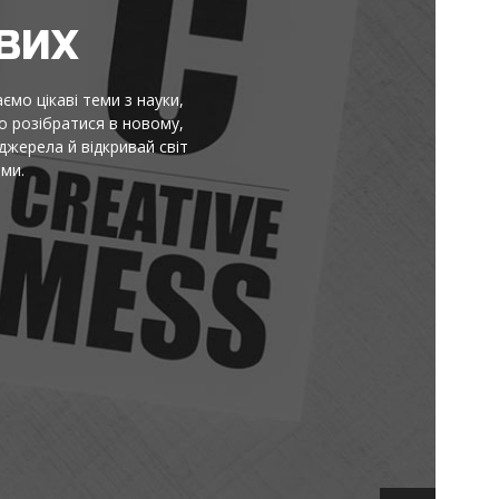
НЯ
ормація не тоне в шумі. Тут
криття. Читай, порівнюй,
ня. Без пафосу й моралей: