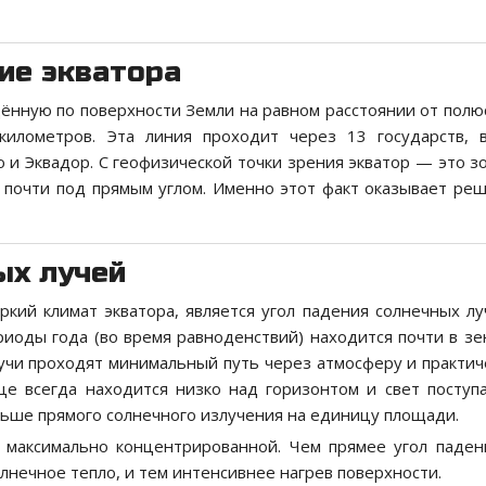
ие экватора
ённую по поверхности Земли на равном расстоянии от полюс
километров. Эта линия проходит через 13 государств, 
и Эквадор. С геофизической точки зрения экватор — это зо
 почти под прямым углом. Именно этот факт оказывает р
ых лучей
кий климат экватора, является угол падения солнечных лу
риоды года (во время равноденствий) находится почти в з
лучи проходят минимальный путь через атмосферу и практич
нце всегда находится низко над горизонтом и свет поступ
льше прямого солнечного излучения на единицу площади.
 максимально концентрированной. Чем прямее угол паден
нечное тепло, и тем интенсивнее нагрев поверхности.