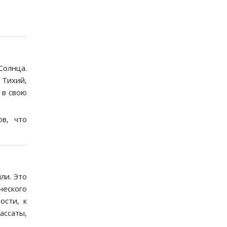
Солнца.
Тихий,
 в свою
в, что
ли. Это
ческого
ости, к
ассаты,