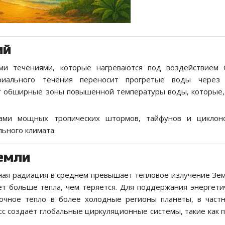
ий
ми течениями, которые нагреваются под воздействием 
риального течения переносит прогретые воды через 
ёт обширные зоны повышенной температуры воды, которые,
ками мощных тропических штормов, тайфунов и циклоно
льного климата.
емли
чная радиация в среднем превышает тепловое излучение Зем
ет больше тепла, чем теряется. Для поддержания энергети
очное тепло в более холодные регионы планеты, в частн
с создаёт глобальные циркуляционные системы, такие как п