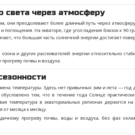
о света через атмосферу
ом, они преодолевают более длинный путь через атмосферу
 и поглощения. На экваторе, где угол падения близок к 90 гр
ачает, что большая часть солнечной энергии достигает пове
ь озона и других рассеивателей энергии относительно стаб
 прогреву почвы и воздуха.
сезонности
смена температуры. Здесь нет привычных зим и лета — год 
 обусловлено тем, что в течение года Солнце практически
вая температура в экваториальных регионах держится на
 от месяца к месяцу.
одичному прогреву почвы, воды и воздуха, без фаз охла