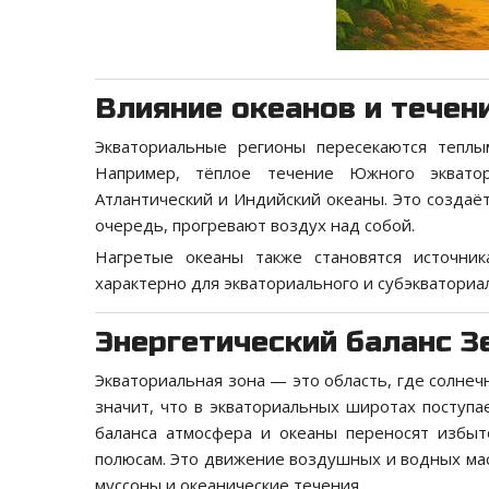
Влияние океанов и течен
Экваториальные регионы пересекаются теплы
Например, тёплое течение Южного эквато
Атлантический и Индийский океаны. Это созда
очередь, прогревают воздух над собой.
Нагретые океаны также становятся источни
характерно для экваториального и субэкваториа
Энергетический баланс З
Экваториальная зона — это область, где солне
значит, что в экваториальных широтах поступа
баланса атмосфера и океаны переносят избыт
полюсам. Это движение воздушных и водных мас
муссоны и океанические течения.