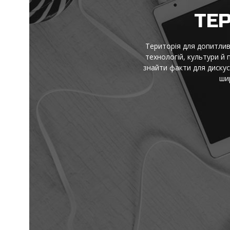
І
Ідеї, факти й натхнення — 
є короткі пояснення скл
перевіряй і надихайся — 