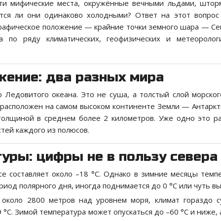
ти мифические места, окружённые вечными льдами, што
тся ли они одинаково холодными? Ответ на этот вопрос
ографическое положение — крайние точки земного шара — С
по ряду климатических, геофизических и метеорологи
жение: два разных мира
 Ледовитого океана. Это не суша, а толстый слой морског
расположен на самом высоком континенте Земли — Антаркт
олщиной в среднем более 2 километров. Уже одно это р
тей каждого из полюсов.
уры: цифры не в пользу севера
е составляет около –18 °C. Однако в зимние месяцы темп
ериод полярного дня, иногда поднимается до 0 °C или чуть в
около 2800 метров над уровнем моря, климат гораздо с
°C. Зимой температура может опускаться до –60 °C и ниже, 