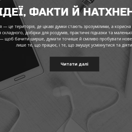
ДЕЇ, ФАКТИ Й НАТХНЕН
це територія, де цікаві думки стають зрозумілими, а корисна інф
адного, добірки для роздумів, практичні підказки та маленькі від
щоб бачити ширше, думати точніше й сміливо пробувати нове щод
лише те, що працює, і те, що змушує усміхнутися та діяти.
Читати далі