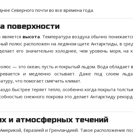
нее Северного почти во все времена года.
а поверхности
р является
высота
. Температура воздуха обычно понижается
жный полюс расположен на ледяном щите Антарктиды, в сре
 делает его значительно холоднее, чем уровень моря, на 
полюс — это океан, пусть и покрытый льдом. Вода обладает 
гревается и медленно остывает. Даже под слоем льда
туру, что помогает смягчить климат.
аздо быстрее теряет тепло, особенно когда покрыта толсты
особностью снежного покрова это делает Антарктиду рекор
их и атмосферных течений
Америкой, Евразией и Гренландией. Такое расположение по