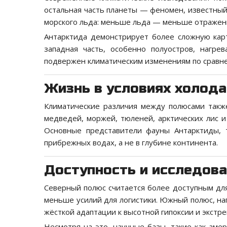
остальная часть планеты — феномен, известный
морского льда: меньше льда — меньше отражен
Антарктида демонстрирует более сложную карт
западная часть, особенно полуостров, нагр
подвержен климатическим изменениям по сравн
Жизнь в условиях холода
Климатические различия между полюсами также
медведей, моржей, тюленей, арктических лис 
Основные представители фауны Антарктиды, 
прибрежных водах, а не в глубине континента.
Доступность и исследов
Северный полюс считается более доступным дл
меньше усилий для логистики. Южный полюс, на
жёсткой адаптации к высотной гипоксии и экстр
Несмотря на это, научные базы, такие как аме