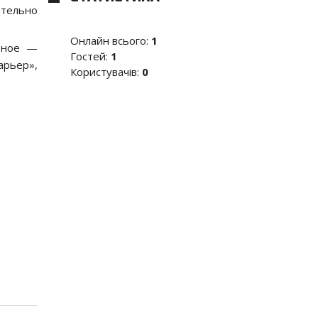
ительно
Онлайн всього:
1
рное —
Гостей:
1
арьер»,
Користувачів:
0