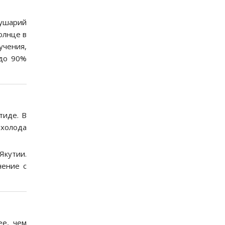
лушарий
олнце в
учения,
 до 90%
тиде. В
 холода
Якутии.
нение с
ее, чем