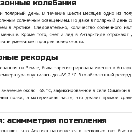
езонные колебания
 и полярный день. В течение шести месяцев одно из по
стоянным солнечным освещением. Но даже в полярный день с
ем в Арктике. Следовательно, количество солнечного изл
меньше. Кроме того, снег и лёд в Антарктиде отражают
ольше уменьшает прогрев поверхности.
урные рекорды
рованная на Земле, была зарегистрирована именно в Антарк
температура опустилась до –89,2 °C. Это абсолютный рекорд
 значение около –68 °C, зафиксированное в селе Оймякон в 
ный полюс, а материковая часть, что делает прямое срав
я: асимметрия потепления
зывают, что Арктика нагревается в несколько раз быстр