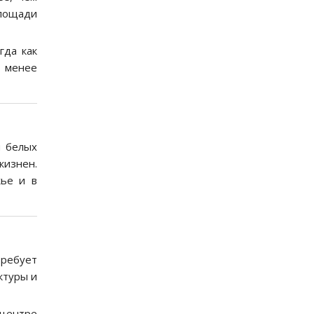
площади
гда как
ё менее
я белых
жизнен.
жье и в
требует
ктуры и
 центре