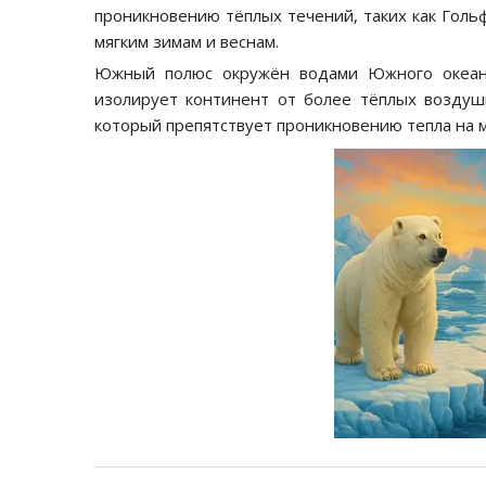
проникновению тёплых течений, таких как Гольф
мягким зимам и веснам.
Южный полюс окружён водами Южного океана
изолирует континент от более тёплых воздушн
который препятствует проникновению тепла на м