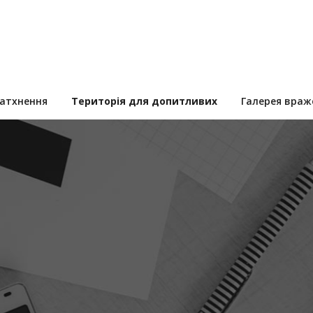
натхнення
Територія для допитливих
Галерея враж