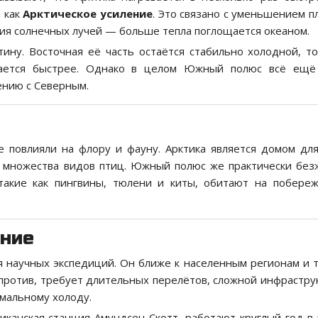
 как
Арктическое усиление
. Это связано с уменьшением 
ия солнечных лучей — больше тепла поглощается океаном.
ину. Восточная её часть остаётся стабильно холодной, то
евается быстрее. Однако в целом Южный полюс всё ещ
ению с Северным.
 повлияли на флору и фауну. Арктика является домом дл
и множества видов птиц. Южный полюс же практически без
такие как пингвины, тюлени и киты, обитают на побере
ание
я научных экспедиций. Он ближе к населенным регионам и 
против, требует длительных перелётов, сложной инфрастру
емальному холоду.
риканская станция Амундсен-Скотт, работают круглый год в