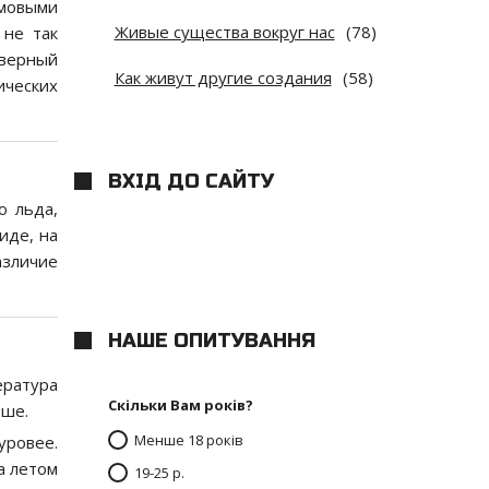
рмовыми
Живые существа вокруг нас
(78)
 не так
еверный
Как живут другие создания
(58)
ческих
ВХІД ДО САЙТУ
о льда,
иде, на
азличие
НАШЕ ОПИТУВАННЯ
ература
Скільки Вам років?
ыше.
Менше 18 років
уровее.
а летом
19-25 р.