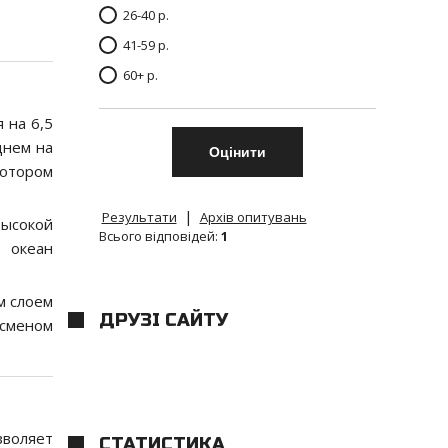
26-40 р.
41-59 р.
60+ р.
 на 6,5
днем на
котором
|
Результати
Архів опитувань
высокой
Всього відповідей:
1
 океан
м слоем
ДРУЗІ САЙТУ
дсменом
зволяет
СТАТИСТИКА