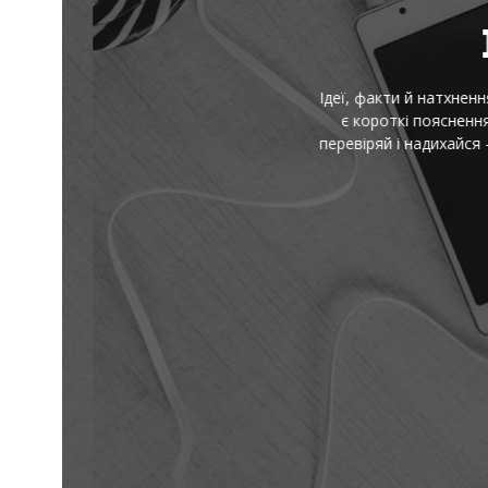
І
Ідеї, факти й натхнення — 
є короткі пояснення скл
перевіряй і надихайся — 