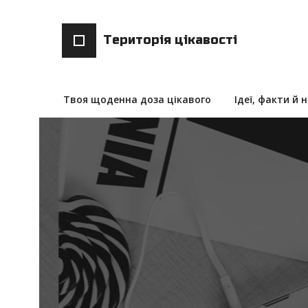
Територія цікавості
Твоя щоденна доза цікавого
Ідеї, факти й 