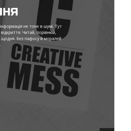
НЯ
ормація не тоне в шумі. Тут
криття. Читай, порівнюй,
ня. Без пафосу й моралей: